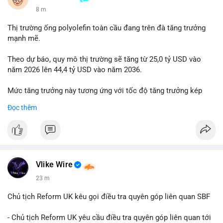
8 m
Thị trường ống polyolefin toàn cầu đang trên đà tăng trưởng
mạnh mẽ.
Theo dự báo, quy mô thị trường sẽ tăng từ 25,0 tỷ USD vào
năm 2026 lên 44,4 tỷ USD vào năm 2036.
Mức tăng trưởng này tương ứng với tốc độ tăng trưởng kép
hàng năm (CAGR) đạt 5,9% trong giai đoạn dự báo.
Đọc thêm
Đây là tín hiệu tích cực cho các nhà sản xuất, nhà phân phối và
nhà đầu tư trong ngành vật liệu xây dựng và hạ tầng.
Bạn đánh giá thế nào về tiềm năng của dòng sản phẩm ống
nhựa polyolefin trong tương lai?
Vlike Wire
23 m
Chủ tịch Reform UK kêu gọi điều tra quyên góp liên quan SBF
- Chủ tịch Reform UK yêu cầu điều tra quyên góp liên quan tới