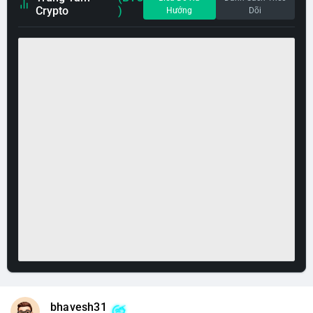
Crypto
)
Hướng
Dõi
bhavesh31