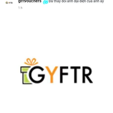
giftvouchers
Đã thay đổi ảnh đại diện của anh ấy
#207btc
#chuyenvilanh
#aplucban
#btcusd64k
#mempoolflow
1 h