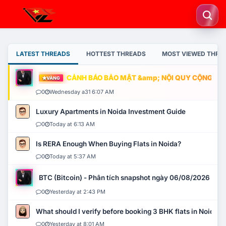
LATEST THREADS
HOTTEST THREADS
MOST VIEWED THRE
CẢNH BÁO BẢO MẬT &amp; NỘI QUY CỘNG ĐỒNG
VÀNG
0
Wednesday a31 6:07 AM
Luxury Apartments in Noida Investment Guide
0
Today at 6:13 AM
Is RERA Enough When Buying Flats in Noida?
0
Today at 5:37 AM
BTC (Bitcoin) - Phân tích snapshot ngày 06/08/2026
0
Yesterday at 2:43 PM
What should I verify before booking 3 BHK flats in Noida?
0
Yesterday at 8:01 AM