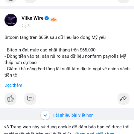
#binancesquare
#cryptonews
#btc
$btc
Vlike Wire
2 giờ
#vlikevn
#titanbot
Bitcoin tăng trên $65K sau dữ liệu lao động Mỹ yếu
📰 Nguồn: CoinDesk
- Bitcoin đạt mức cao nhất tháng trên $65.000
- Dòng tiền vào tài sản rủi ro sau dữ liệu nonfarm payrolls Mỹ
thấp hơn dự báo
- Giảm khả năng Fed tăng lãi suất làm dịu lo ngại về chính sách
tiền tệ
#binancesquare
#cryptonews
#btc
Đọc thêm
$btc
#vlikevn
#titanbot
Tải nhiều bài viết hơn
📰 Nguồn: Cointelegraph
<3 Trang web này sử dụng cookie để đảm bảo bạn có được trải
nghiệm tốt nhất trên mọi thiết bị ℇ>
Khám phá nhiều hơn