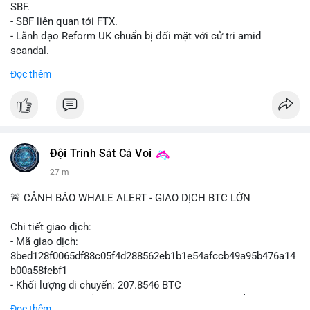
SBF.
- SBF liên quan tới FTX.
- Lãnh đạo Reform UK chuẩn bị đối mặt với cử tri amid
scandal.
- Sự kiện có thể ảnh hưởng đến hình ảnh SBF và FTX.
Đọc thêm
- Không có thông tin tác động thị trường ngay lập tức.
#binancesquare
#cryptonews
#sbf
#ftx
#reformuk
$btc $eth
#vlikevn
#titanbot
Đội Trinh Sát Cá Voi
27 m
📰 Nguồn: Cointelegraph
🚨 CẢNH BÁO WHALE ALERT - GIAO DỊCH BTC LỚN
Chi tiết giao dịch:
- Mã giao dịch:
8bed128f0065df88c05f4d288562eb1b1e54afccb49a95b476a14
b00a58febf1
- Khối lượng di chuyển: 207.8546 BTC
- Giá trị ước tính: $13,449,009.09 USD (theo thị giá $64,703.92
Đọc thêm