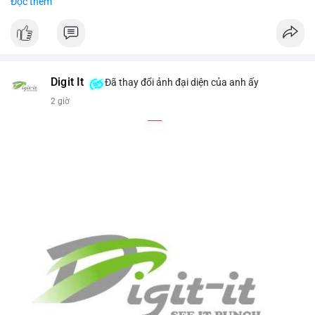
Đọc thêm
USD)
- Thời gian: 16:19:44 2026-08-07 UTC
Nhận định phân tích hành vi của Cá voi dựa trên giao dịch này
(ví dụ: chuyển dịch lượng lớn coin, gom hàng ví lạnh, áp lực
bán tiềm năng...) và tác động tâm lý thị trường.
Digit It
Đã thay đổi ảnh đại diện của anh ấy
2 giờ
Lời khuyên ngắn gọn cho nhà đầu tư nhỏ lẻ.
#8.4854BTC
#551kusd
#chuyenvilon
#mempoolbtc
#dongtiencavoi