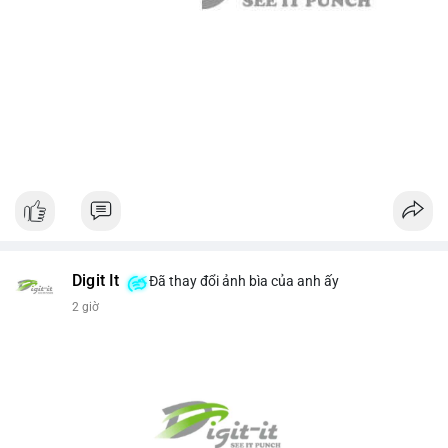
Digit It
Đã thay đổi ảnh bìa của anh ấy
2 giờ