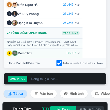
Trần Ngọc Hà
25,445
3
VNĐ
Võ Duy Phong
25,347
4
VNĐ
Đặng Kim Quỳnh
25,246
5
VNĐ
TỔNG ĐIỂM PAPER TRADE
TOP 5 · LIVE
Điểm live = số dư ví + ký quỹ + PnL chưa chốt · Chốt 12:00
ngày cuối tháng · Top 1 trên 20.000 đ nhận 30 ngày VIP Whale.
Demo123
10.115
1
đ
Hide Module
Diễn đàn
Auto-refresh (30s)
Refresh Now
Đang tải giá live...
LIVE PRICE
Tất cả
Văn bản
Hình ảnh
Video
Trung Tâm
(BTC
Biểu Đồ Xu
Danh Sách Theo