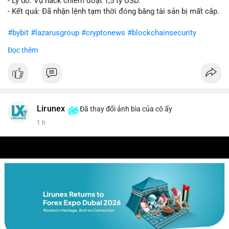
- Lý do: Vụ hack chiếm đoạt 1,5 tỷ USD.
- Kết quả: Đã nhận lệnh tạm thời đóng băng tài sản bị mất cắp.
#bybit
#lazarusgroup
#cryptonews
#blockchainsecurity
Đọc thêm
$btc $eth
#vlikevn
#titanbot
📰 Nguồn: CoinDesk
Lirunex
Đã thay đổi ảnh bìa của cô ấy
1 h