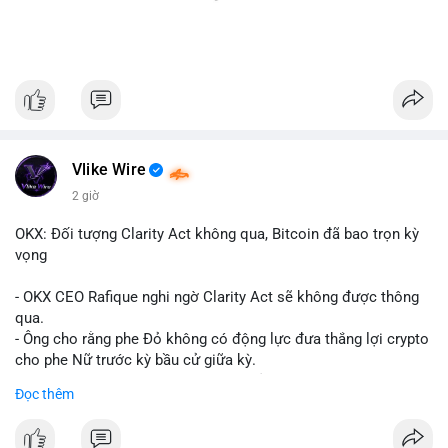
Vlike Wire
2 giờ
OKX: Đối tượng Clarity Act không qua, Bitcoin đã bao trọn kỳ
vọng
- OKX CEO Rafique nghi ngờ Clarity Act sẽ không được thông
qua.
- Ông cho rằng phe Đỏ không có động lực đưa thắng lợi crypto
cho phe Nữ trước kỳ bầu cử giữa kỳ.
- Sự lạc quan đã được giá Bitcoin phản ánh, không cần thêm
Đọc thêm
hỗ trợ pháp lý.
- Nếu luật không qua, Bitcoin vẫn duy trì mức giá hiện tại.