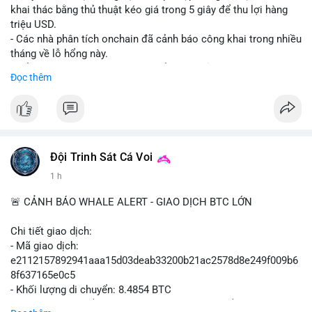
khai thác bằng thủ thuật kéo giá trong 5 giây để thu lợi hàng
triệu USD.
- Các nhà phân tích onchain đã cảnh báo công khai trong nhiều
tháng về lỗ hổng này.
- Để khắc phục, Polymarket chuyển sang sử dụng giá trung
Đọc thêm
bình theo thời gian (time-weighted prices), khiến việc đẩy giá
nhân tạo trở nên quá tốn kém.
- Động thái này nhằm bảo vệ tính toàn vẹn của thị trường và
ngăn chặn các hành vi thao túng.
#polymarket
#cryptonews
#defi
#marketintegrity
Đội Trinh Sát Cá Voi
1 h
$btc $eth
🚨 CẢNH BÁO WHALE ALERT - GIAO DỊCH BTC LỚN
#vlikevn
#titanbot
Chi tiết giao dịch:
📰 Nguồn: CoinDesk
- Mã giao dịch:
e2112157892941aaa15d03deab33200b21ac2578d8e249f009b6
8f637165e0c5
- Khối lượng di chuyển: 8.4854 BTC
- Giá trị ước tính: $551,448.77 USD (theo thị giá $64,987.67