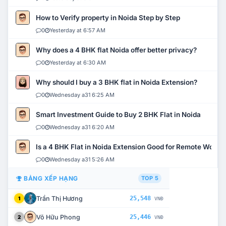
How to Verify property in Noida Step by Step
0
Yesterday at 6:57 AM
Why does a 4 BHK flat Noida offer better privacy?
0
Yesterday at 6:30 AM
Why should I buy a 3 BHK flat in Noida Extension?
0
Wednesday a31 6:25 AM
Smart Investment Guide to Buy 2 BHK Flat in Noida
0
Wednesday a31 6:20 AM
Is a 4 BHK Flat in Noida Extension Good for Remote Work?
0
Wednesday a31 5:26 AM
BẢNG XẾP HẠNG
TOP 5
Trần Thị Hương
25,548
1
VNĐ
Võ Hữu Phong
25,446
2
VNĐ