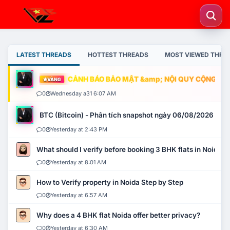
LATEST THREADS
HOTTEST THREADS
MOST VIEWED THRE
CẢNH BÁO BẢO MẬT &amp; NỘI QUY CỘNG ĐỒNG
VÀNG
0
Wednesday a31 6:07 AM
BTC (Bitcoin) - Phân tích snapshot ngày 06/08/2026
0
Yesterday at 2:43 PM
What should I verify before booking 3 BHK flats in Noida?
0
Yesterday at 8:01 AM
How to Verify property in Noida Step by Step
0
Yesterday at 6:57 AM
Why does a 4 BHK flat Noida offer better privacy?
0
Yesterday at 6:30 AM