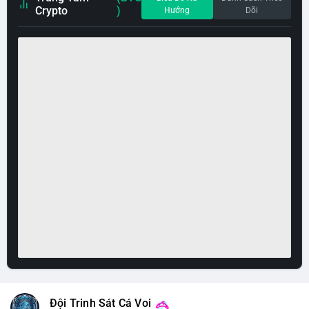
Crypto
)
Hướng
Dõi
Đội Trinh Sát Cá Voi