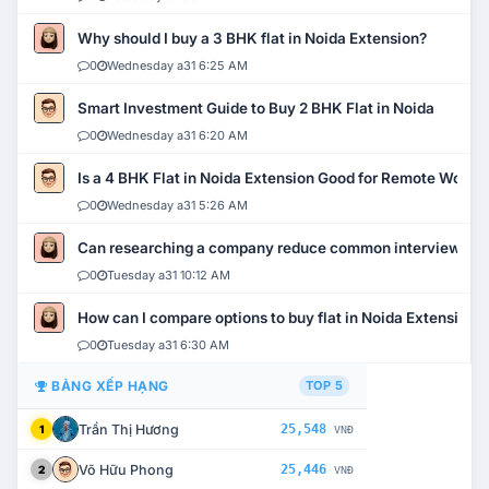
Why should I buy a 3 BHK flat in Noida Extension?
0
Wednesday a31 6:25 AM
Smart Investment Guide to Buy 2 BHK Flat in Noida
0
Wednesday a31 6:20 AM
Is a 4 BHK Flat in Noida Extension Good for Remote Work?
0
Wednesday a31 5:26 AM
Can researching a company reduce common interview mi
0
Tuesday a31 10:12 AM
How can I compare options to buy flat in Noida Extension?
0
Tuesday a31 6:30 AM
BẢNG XẾP HẠNG
TOP 5
Trần Thị Hương
25,548
1
VNĐ
Võ Hữu Phong
25,446
2
VNĐ