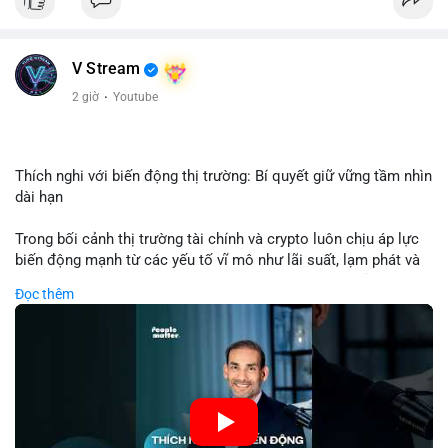
USD được thực hiện trong khung giờ sáng sớm, cho thấy dấu
hiệu của một tổ chức hoặc cá nhân sở hữu lượng tài sản lớn.
Quy mô chuyển động này nằm ở mức trung bình - lớn, không
V Stream
đủ tạo áp lực bán trực tiếp lên thị trường nhưng phản ánh tâm
lý thận trọng của cá voi. Nếu dòng tiền này hướng về ví sàn
2 giờ
·
Youtube
giao dịch, khả năng cao là động thái chuẩn bị thanh khoản
hoặc chốt lời một phần; ngược lại, nếu chuyển sang ví lạnh, đó
là tín hiệu tích lũy dài hạn, củng cố niềm tin vào xu hướng tăng
của BTC.
Thích nghi với biến động thị trường: Bí quyết giữ vững tầm nhìn
dài hạn
Lời khuyên: Nhà đầu tư nhỏ lẻ nên theo dõi thêm 2-3 giao dịch
tương tự trong 24 giờ tới để xác nhận xu hướng. Không nên
Trong bối cảnh thị trường tài chính và crypto luôn chịu áp lực
hành động vội vàng dựa trên một giao dịch đơn lẻ, hãy ưu tiên
biến động mạnh từ các yếu tố vĩ mô như lãi suất, lạm phát và
quản trị rủi ro và giữ kỷ luật với kế hoạch đầu tư đã đề ra.
chính sách tiền tệ, việc duy trì tầm nhìn chiến lược trở thành
Đọc thêm
chìa khóa để đầu tư viên vượt qua giai đoạn không chắc chắn.
#8dot3271btc
#giaodichlon
#vilanh
#tamlycavoi
Thay vì phản ứng cảm xúc với những dao động ngắn hạn, các
#mempoolbtc
nhà đầu tư thành công thường tập trung vào nguyên tắc cơ
bản, phân배 tài sản hợp lý và kiên持 theo kế hoạch đã định.
Điều này không chỉ giúp giảm rủi ro mà còn tạo điều kiện để
tận dụng cơ hội khi thị trường phục hồi.