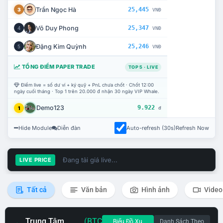
Trần Ngọc Hà
25,445
3
VNĐ
Võ Duy Phong
25,347
4
VNĐ
Đặng Kim Quỳnh
25,246
5
VNĐ
TỔNG ĐIỂM PAPER TRADE
TOP 5 · LIVE
Điểm live = số dư ví + ký quỹ + PnL chưa chốt · Chốt 12:00
ngày cuối tháng · Top 1 trên 20.000 đ nhận 30 ngày VIP Whale.
Demo123
9.922
1
đ
Hide Module
Diễn đàn
Auto-refresh (30s)
Refresh Now
Đang tải giá live...
LIVE PRICE
Tất cả
Văn bản
Hình ảnh
Video
Trung Tâm
(BTC
Biểu Đồ Xu
Danh Sách Theo