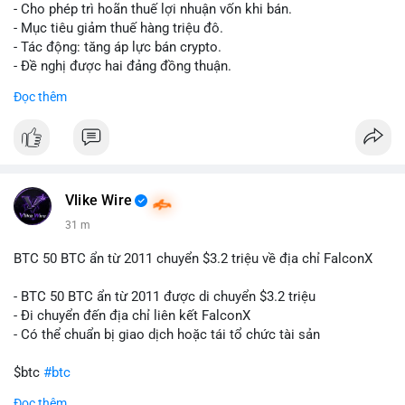
tái cơ cấu danh mục trước phiên giao dịch Âu-Mỹ. Tâm lý thị
- Cho phép trì hoãn thuế lợi nhuận vốn khi bán.
trường có thể dao động nhẹ khi nhà đầu tư nhỏ lẻ theo dõi
- Mục tiêu giảm thuế hàng triệu đô.
động thái này.
- Tác động: tăng áp lực bán crypto.
- Đề nghị được hai đảng đồng thuận.
Lời khuyên cho nhà đầu tư nhỏ lẻ: Theo dõi xác nhận giao dịch
#clarity
#trump
#crypto
#tax
#bloomberg
Đọc thêm
và điểm đến của số BTC này trong 2-4 giờ tới. Nếu dòng tiền
vào sàn, cân nhắc giảm đòn bẩy hoặc chốt lời một phần để
$btc $eth
phòng thủ. Nếu vào ví lạnh, có thể duy trì chiến lược nắm giữ
hiện tại mà không cần hoảng loạn.
#vlikevn
#titanbot
#160btc
#vilanh
#thanhkhoansan
#aplucban
#btcmempool
📰 Nguồn: Cointelegraph
Vlike Wire
31 m
BTC 50 BTC ẩn từ 2011 chuyển $3.2 triệu về địa chỉ FalconX
- BTC 50 BTC ẩn từ 2011 được di chuyển $3.2 triệu
- Đi chuyển đến địa chỉ liên kết FalconX
- Có thể chuẩn bị giao dịch hoặc tái tổ chức tài sản
$btc
#btc
Đọc thêm