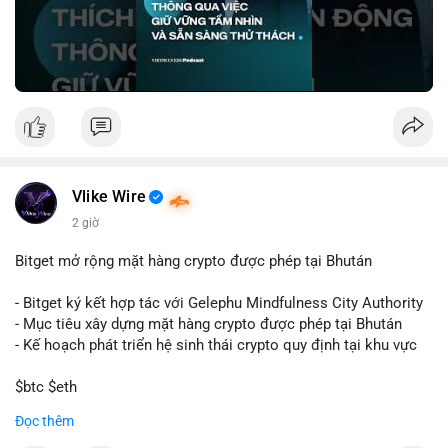
🎥 Xem video trực tiếp tại:
Nguồn: VIETSUCCESS
Vlike Wire
2 giờ
Bitget mở rộng mặt hàng crypto được phép tại Bhután
- Bitget ký kết hợp tác với Gelephu Mindfulness City Authority
- Mục tiêu xây dựng mặt hàng crypto được phép tại Bhután
- Kế hoạch phát triển hệ sinh thái crypto quy định tại khu vực
$btc $eth
Đọc thêm
#vlikevn
#titanbot