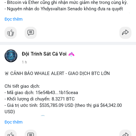
- Bitcoin và Ether cũng ghi nhận mức giảm nhẹ trong cùng kỳ.
- Nguyên nhân do Yhdysvaltain Senado không đưa ra quyết
định về luật Clarity Act (luật cấu trúc thị trường) trước khi nghỉ
Đọc thêm
hè, đẩy việc thảo luận sang tháng 9.
- Việc trì hoãn pháp lý làm tăng sự không chắc chắn quanh
XRP và Ripple, ảnh hưởng đến tâm lý nhà đầu tư.
#binancesquare
#cryptonews
#xrp
#btc
#eth
#clarityact
#ripple
Đội Trinh Sát Cá Voi
1 h
$xrp $btc $eth
🚨 CẢNH BÁO WHALE ALERT - GIAO DỊCH BTC LỚN
#vlikevn
#titanbot
Chi tiết giao dịch:
📰 Nguồn: CoinDesk
- Mã giao dịch: 15e54b43...1b15ceaa
- Khối lượng di chuyển: 8.3271 BTC
- Giá trị ước tính: $535,785.09 USD (theo thị giá $64,342.00
USD)
- Thời gian: 04:20
0 2026-08-07 UTC
Đọc thêm
Nhận định phân tích: Giao dịch 8.3271 BTC trị giá hơn nửa triệu