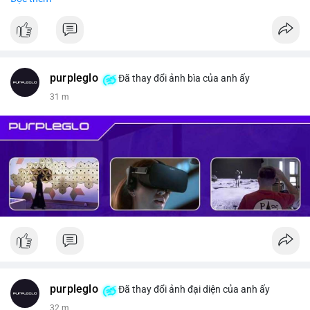
#vlikevn
#titanbot
📰 Nguồn: CoinDesk
purpleglo
Đã thay đổi ảnh bìa của anh ấy
31 m
purpleglo
Đã thay đổi ảnh đại diện của anh ấy
32 m