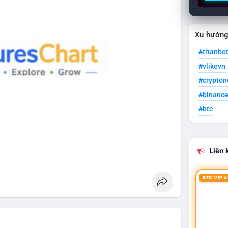
Xu hướn
#titanbo
#vlikevn
#crypto
#binanc
#btc
Liên k
BTC VIP #