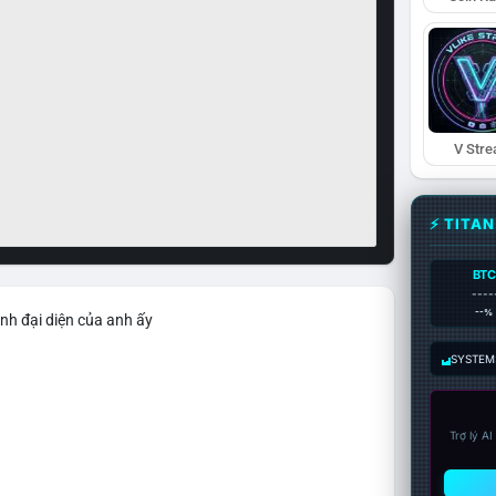
V Str
⚡ TITA
BTC
----
--%
nh đại diện của anh ấy
SYSTEM:
Trợ lý A