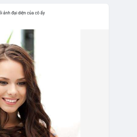
iểm soát tốt.
i ảnh đại diện của cô ấy
43,06 tỷ USD, gần như đứng yên (tăng 0,14%).
 tốc độ tăng trưởng chậm lại. Trong khi đó, tổng
o thấy nhà đầu tư đang giữ tiền mặt chờ đợi.
tning bị rút tiền và đã chặn truy cập từ xa để
 định mới có hiệu lực từ 1/1/2027, yêu cầu tạm dừng
0.000 USD chuyển sang nhà cung cấp nước ngoài
n khai thác thành công 2 block rồi dừng do thiếu
éo dài nhiều giờ.
g trong giai đoạn tích lũy với tâm lý sợ hãi chiếm
ung quản trị rủi ro và chờ đợi tín hiệu rõ ràng hơn
g 4 với 1 tỷ USD) trước khi gia tăng vị thế.
thời gian của Vlike.vn!
fork
#brazilcryptoregulation
#defitvl