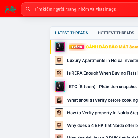
LATEST THREADS
HOTTEST THREADS
CẢNH BÁO BẢO MẬT &amp
VÀNG
Luxury Apartments in Noida Invest
Is RERA Enough When Buying Flats 
BTC (Bitcoin) - Phân tích snapsho
What should I verify before booking
How to Verify property in Noida Ste
Why does a 4 BHK flat Noida offer b