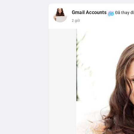
triệu USD, cho thấy đòn bẩy đang được k
Gmail Accounts
Đã thay đổ
- DeFi & Công nghệ: Tổng TVL DeFi đạt 1
2 giờ
Ethereum dẫn đầu với 41,85 tỷ USD nhưng
vốn hóa Stablecoin đạt 306,95 tỷ USD, ch
BTCPay Foundation xác nhận các node Ligh
ngăn rủi ro.
- Quy định & Pháp lý: Brazil công bố quy
24h đối với các giao dịch crypto trên 1
hoặc ví tự quản. Fork BIP-110 của Bitcoi
hashpower, khoảng cách giữa các block k
Lời khuyên từ chuyên gia: Thị trường đan
ưu thế. Nhà đầu tư nên tránh FOMO, tập tr
từ dòng vốn ETF (tuần tốt nhất kể từ thán
Xem chi tiết các bài viết đầy đủ tại dòng 
#whalealertbtc
#feargreedindex
#bip110