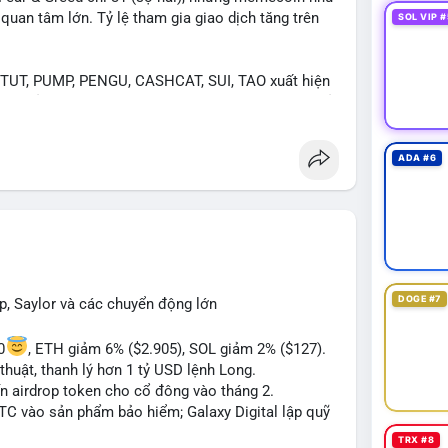
an tâm lớn. Tỷ lệ tham gia giao dịch tăng trên
SOL VIP #
UT, PUMP, PENGU, CASHCAT, SUI, TAO xuất hiện
. Chủ đề "tăng giá nhanh" và "bài toán mới" là chủ
ng hấp dẫn.
ADA #6
 Bàn tán về "long SAGA", "short SPCX", và "đã
ance Square). Tin tức về BIP-110 Bitcoin và SKR
ề airdrop MMT và tích hợp BNB Smart Chain.
ị trường phân cực. Sợ hãi do chỉ số thấp nhưng
TC ETF, SKR) tạo áp lực lên giá. Rủi ro từ các đề
xu hướng "long" hoặc "short" theo chiến lược cá
DOGE #7
p, Saylor và các chuyển động lớn
0
, ETH giảm 6% ($2.905), SOL giảm 2% ($127).
thuật, thanh lý hơn 1 tỷ USD lệnh Long.
ến airdrop token cho cổ đông vào tháng 2.
BTC vào sản phẩm bảo hiểm; Galaxy Digital lập quỹ
TRX #8