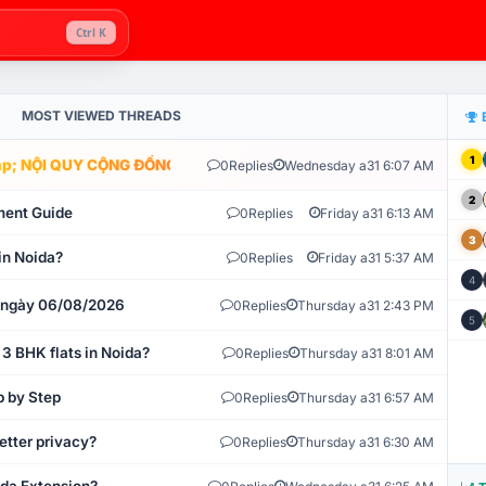
Ctrl K
MOST VIEWED THREADS
1
; NỘI QUY CỘNG ĐỒNG VLIKE.VN: HỆ THỐNG GIÁM SÁT TỰ ĐỘNG V
0
Replies
Wednesday a31 6:07 AM
2
ment Guide
0
Replies
Friday a31 6:13 AM
3
in Noida?
0
Replies
Friday a31 5:37 AM
4
t ngày 06/08/2026
0
Replies
Thursday a31 2:43 PM
5
 3 BHK flats in Noida?
0
Replies
Thursday a31 8:01 AM
p by Step
0
Replies
Thursday a31 6:57 AM
etter privacy?
0
Replies
Thursday a31 6:30 AM