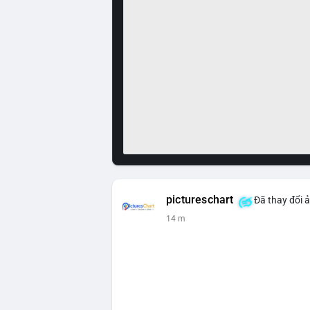
pictureschart
Đã thay đổi ả
14 m