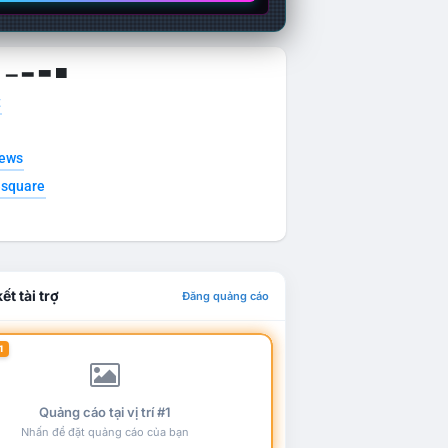
g ▁ ▂ ▃ ▄
t
news
esquare
ết tài trợ
Đăng quảng cáo
1
Quảng cáo tại vị trí #1
Nhấn để đặt quảng cáo của bạn