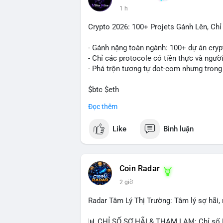
1 h
Crypto 2026: 100+ Projets Gánh Lên, Ch
- Gánh nặng toàn ngành: 100+ dự án cryp
- Chỉ các protocole có tiền thực và ngườ
- Phá trộn tương tự dot-com nhưng trong
$btc $eth
Đọc thêm
#vlikevn
#titanbot
Like
Bình luận
📰 Nguồn: CoinDesk
Coin Radar
2 giờ
Radar Tâm Lý Thị Trường: Tâm lý sợ hãi
📊 CHỈ SỐ SỢ HÃI & THAM LAM: Chỉ số F