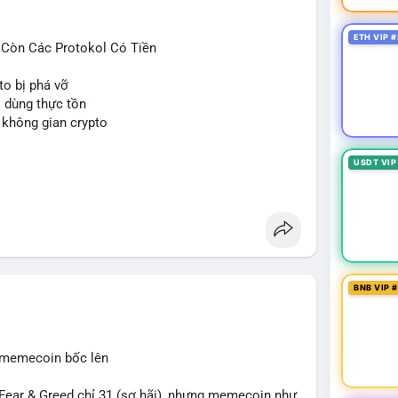
ETH VIP #
ỉ Còn Các Protokol Có Tiền
to bị phá vỡ
i dùng thực tồn
 không gian crypto
USDT VIP
BNB VIP 
, memecoin bốc lên
ear & Greed chỉ 31 (sợ hãi), nhưng memecoin như