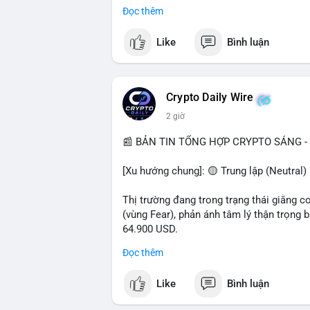
- Pháp lý: CEO Coinbase thúc đẩy khung 
Đọc thêm
#binancesquare
#cryptonews
#btc
#eth
Like
Bình luận
$btc $eth $sol $xrp
#vlikevn
#titanbot
Crypto Daily Wire
2 giờ
📰 Nguồn: Decrypt
📰 BẢN TIN TỔNG HỢP CRYPTO SÁNG - 
[Xu hướng chung]: 🟡 Trung lập (Neutral) 
Thị trường đang trong trạng thái giằng c
(vùng Fear), phản ánh tâm lý thận trọng
64.900 USD.
Đọc thêm
- Thị trường & Giá cả: Hoạt động cá voi 
nhận trong 24h qua, tổng trị giá hơn 23,6
Like
Bình luận
BTC (5,89 triệu USD) và 89,97 BTC (5,82 
cấu danh mục. Tuy nhiên, funding rate B