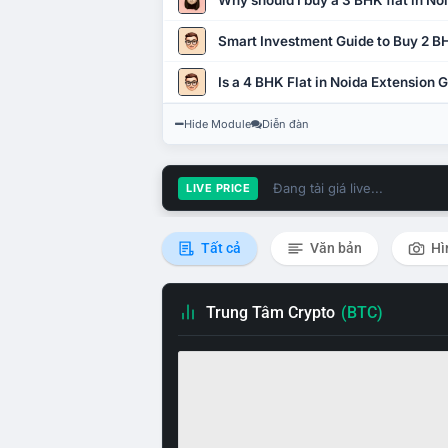
Why should I buy a 3 BHK flat in No
Smart Investment Guide to Buy 2 BH
Is a 4 BHK Flat in Noida Extension
Hide Module
Diễn đàn
Đang tải giá live...
LIVE PRICE
Tất cả
Văn bản
Hì
Trung Tâm Crypto
(BTC)