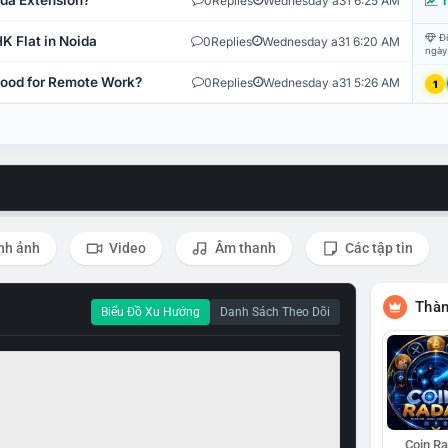
ida Extension?
0
Replies
Wednesday a31 6:25 AM
T
Đi
K Flat in Noida
0
Replies
Wednesday a31 6:20 AM
ngày
 Good for Remote Work?
0
Replies
Wednesday a31 5:26 AM
1
nh ảnh
Video
Âm thanh
Các tập tin
Thàn
Biểu Đồ Xu Hướng
Danh Sách Theo Dõi
Coin R