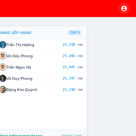
BẢNG XẾP HẠNG
TOP 5
Trần Thị Hương
25,548
VNĐ
À CHẾ TÀI XỬ LÝ VI PHẠM
Võ Hữu Phong
25,446
VNĐ
Trần Ngọc Hà
25,445
VNĐ
Võ Duy Phong
25,347
VNĐ
Đặng Kim Quỳnh
25,246
VNĐ