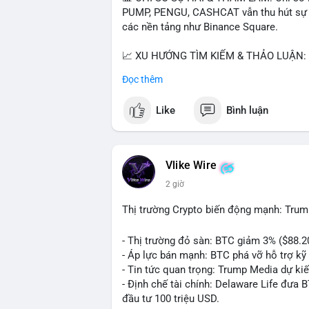
PUMP, PENGU, CASHCAT vẫn thu hút sự qu
các nền tảng như Binance Square.
📈 XU HƯỚNG TÌM KIẾM & THẢO LUẬN: T
nhiều trong tìm kiếm Việt Nam và quốc tế
Đọc thêm
đề hấp dẫn. Bàn tán về SPCX và SAGA cũ
Like
Bình luận
💬 DÒNG CHẢY TIN TỨC & TRUYỀN THÔNG:
ngồi ăn ở khách sạn 5*" (từ bài đăng Bin
token Solana tăng 250% FDV. Cập nhật v
Vlike Wire
💡 NHẬN ĐỊNH & KHUYẾN NGHỊ: Tâm lý th
2 giờ
xu hướng memecoin và tin tức tích cực (B
cày SPCX và SAGA vẫn cao. Cần theo dõi 
Thị trường Crypto biến động mạnh: Trum
nhân.
- Thị trường đỏ sàn: BTC giảm 3% ($88.2
📊 Nguồn: Radar Tâm Lý Thị Trường
- Áp lực bán mạnh: BTC phá vỡ hỗ trợ kỹ 
- Tin tức quan trọng: Trump Media dự ki
- Định chế tài chính: Delaware Life đưa 
đầu tư 100 triệu USD.