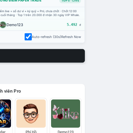
ỔNG ĐIỂM PAPER TRADE
TOP 5 · LIVE
ểm live = số dư ví + ký quỹ + PnL chưa chốt · Chốt 12:00
 cuối tháng · Top 1 trên 20.000 đ nhận 30 ngày VIP Whale.
Demo123
5.492
đ
Auto-refresh (30s)
Refresh Now
h viên Pro
adar
Phí Hồ
Demo123