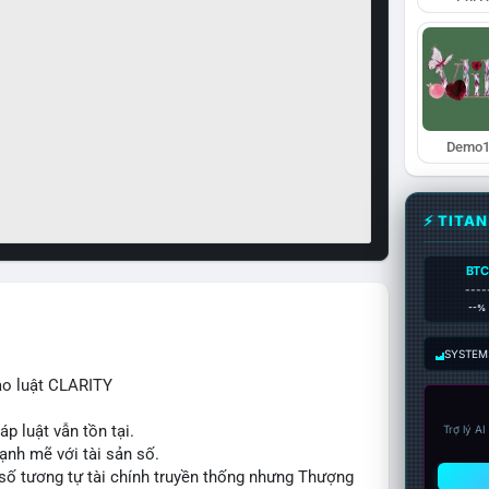
Demo1
⚡ TITA
BTC
----
--%
SYSTEM:
ạo luật CLARITY
p luật vẫn tồn tại.
Trợ lý A
ạnh mẽ với tài sản số.
số tương tự tài chính truyền thống nhưng Thượng