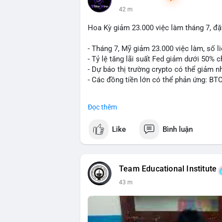
42 m
Hoa Kỳ giảm 23.000 việc làm tháng 7, đặt
- Tháng 7, Mỹ giảm 23.000 việc làm, số li
- Tỷ lệ tăng lãi suất Fed giảm dưới 50% 
- Dự báo thị trường crypto có thể giảm nh
- Các đồng tiền lớn có thể phản ứng: BT
#binancesquare
#cryptonews
#btc
#eth
Đọc thêm
$btc $eth
Like
Bình luận
#vlikevn
#titanbot
📰 Nguồn: CoinDesk
Team Educational Institute
43 m