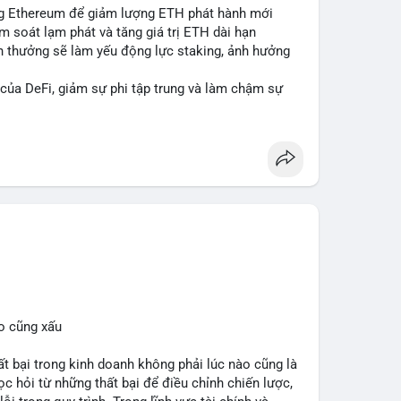
ing Ethereum để giảm lượng ETH phát hành mới
ểm soát lạm phát và tăng giá trị ETH dài hạn
ần thưởng sẽ làm yếu động lực staking, ảnh hưởng
 của DeFi, giảm sự phi tập trung và làm chậm sự
cân bằng giữa giảm phát hành và duy trì sức hấp dẫn
#eip8363
o cũng xấu
bại trong kinh doanh không phải lúc nào cũng là
c hỏi từ những thất bại để điều chỉnh chiến lược,