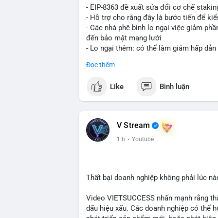
- EIP-8363 đề xuất sửa đổi cơ chế stak
- Hỗ trợ cho rằng đây là bước tiến để ki
- Các nhà phê bình lo ngại việc giảm ph
đến bảo mật mạng lưới
- Lo ngại thêm: có thể làm giảm hấp dẫn
tham gia của nhà đầu tư istituционаl
Đọc thêm
- Diễn ra trong bối cảnh Ethereum đang 
cho hệ sinh thái
Like
Bình luận
#binancesquare
#cryptonews
#eth
#defi
$eth
V Stream
#vlikevn
#titanbot
1 h
·
Youtube
📰 Nguồn: Cointelegraph
Thất bại doanh nghiệp không phải lúc nà
Video VIETSUCCESS nhấn mạnh rằng thất 
dấu hiệu xấu. Các doanh nghiệp có thể họ