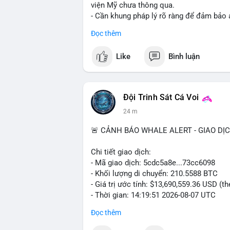
viện Mỹ chưa thông qua.
- Cần khung pháp lý rõ ràng để đảm bảo 
Đọc thêm
#binancesquare
#cryptonews
#ftx
#regu
Like
Bình luận
$btc $eth
#vlikevn
#titanbot
Đội Trinh Sát Cá Voi
📰 Nguồn: CoinDesk
24 m
🚨 CẢNH BÁO WHALE ALERT - GIAO DỊ
Chi tiết giao dịch:
- Mã giao dịch: 5cdc5a8e...73cc6098
- Khối lượng di chuyển: 210.5588 BTC
- Giá trị ước tính: $13,690,559.36 USD (t
- Thời gian: 14:19:51 2026-08-07 UTC
Đọc thêm
Nhận định phân tích hành vi của Cá voi d
coin, gom hàng ví lạnh, áp lực bán tiềm n