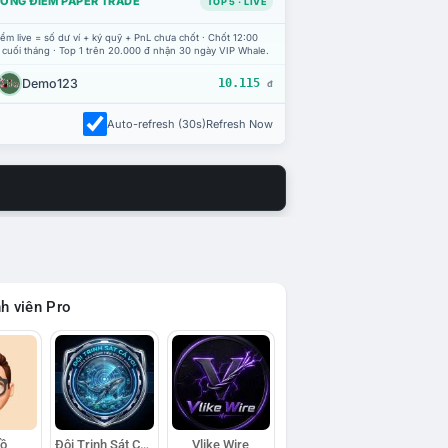
ỔNG ĐIỂM PAPER TRADE
TOP 5 · LIVE
ểm live = số dư ví + ký quỹ + PnL chưa chốt · Chốt 12:00
 cuối tháng · Top 1 trên 20.000 đ nhận 30 ngày VIP Whale.
Demo123
10.115
đ
Auto-refresh (30s)
Refresh Now
h viên Pro
Hồ
Đội Trinh Sát Cá Voi
Vlike Wire