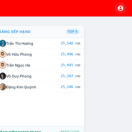
BẢNG XẾP HẠNG
TOP 5
Trần Thị Hương
25,548
VNĐ
À CHẾ TÀI XỬ LÝ VI PHẠM
Võ Hữu Phong
25,446
VNĐ
Trần Ngọc Hà
25,445
VNĐ
Võ Duy Phong
25,347
VNĐ
Đặng Kim Quỳnh
25,246
VNĐ