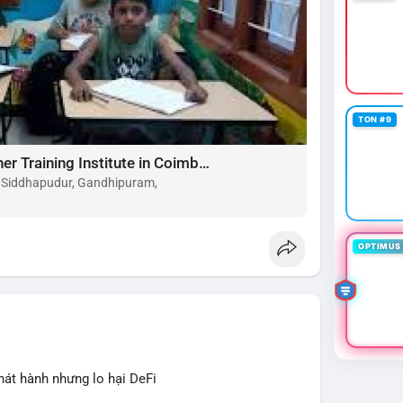
TON #9
Choose the Best Montessori Teacher Training Institute in Coimbatore for a Rewarding Career
, Siddhapudur, Gandhipuram,
OPTIMUS 
hát hành nhưng lo hại DeFi