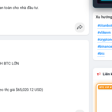
an toàn cho nhà đầu tư.
Xu hướn
lation
#clarityact
#titanbo
#vlikevn
#crypto
#binanc
#btc
CH BTC LỚN
Liên k
BTC VIP #
heo thị giá $65,020.12 USD)
ựa trên giao dịch này (ví dụ: chuyển dịch lượng lớn
ăng...) và tác động tâm lý thị trường.