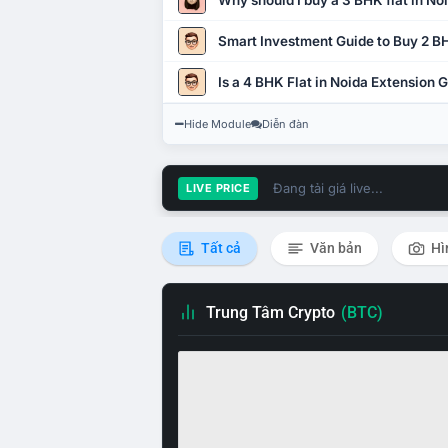
Why should I buy a 3 BHK flat in No
Smart Investment Guide to Buy 2 BH
Is a 4 BHK Flat in Noida Extension
Hide Module
Diễn đàn
Đang tải giá live...
LIVE PRICE
Tất cả
Văn bản
Hì
Trung Tâm Crypto
(BTC)