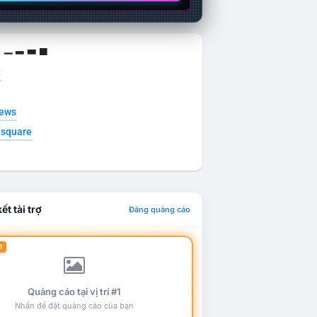
g ▁ ▂ ▃ ▄
t
news
esquare
ết tài trợ
Đăng quảng cáo
1
Quảng cáo tại vị trí #1
Nhấn để đặt quảng cáo của bạn