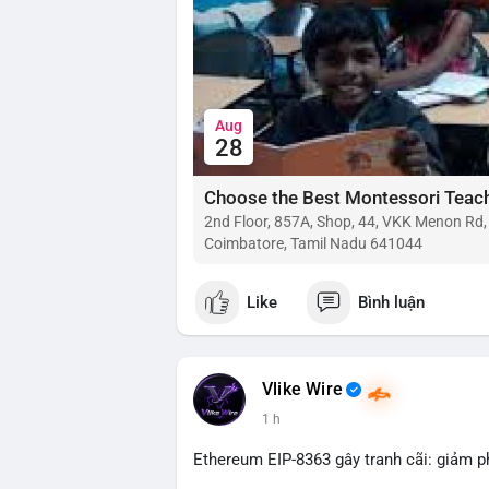
Aug
28
2nd Floor, 857A, Shop, 44, VKK Menon Rd
Coimbatore, Tamil Nadu 641044
Like
Bình luận
Vlike Wire
1 h
Ethereum EIP-8363 gây tranh cãi: giảm p