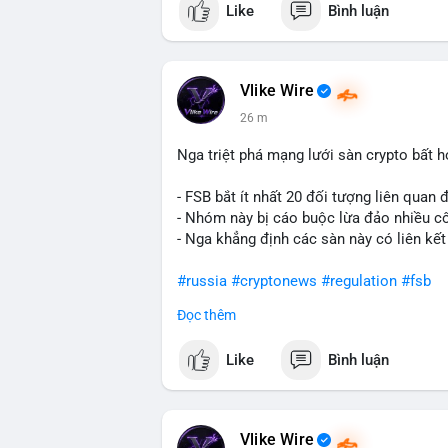
Like
Bình luận
Lời khuyên ngắn gọn cho nhà đầu tư nhỏ 
Hashtags: Tự trích xuất 3-5 hashtag ĐỘC
phải là các từ khóa cụ thể xuất hiện trong
Vlike Wire
giá USD). TUYỆT ĐỐI KHÔNG lặp lại các
26 m
#whalealert
,
#smartmoney
,
#cryptonews
riêng biệt phản ánh đúng nội dung cụ thể
Nga triệt phá mạng lưới sàn crypto bất 
chuyển ví lạnh:
#45btc
#vilanh
#tichluyd
hình AI (
#gpt
,
#deepseek
,
#gemini
,
#clau
- FSB bắt ít nhất 20 đối tượng liên quan
- Nhóm này bị cáo buộc lừa đảo nhiều c
- Nga khẳng định các sàn này có liên kết
#russia
#cryptonews
#regulation
#fsb
Đọc thêm
$btc $eth
Like
Bình luận
#vlikevn
#titanbot
📰 Nguồn: CoinDesk
Vlike Wire