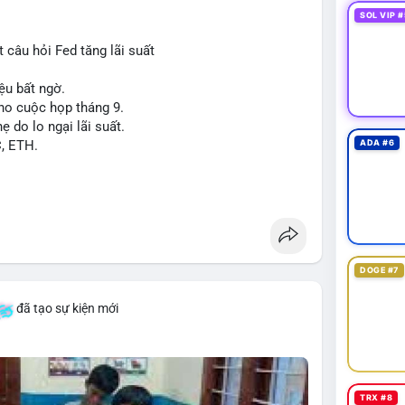
SOL VIP #
 câu hỏi Fed tăng lãi suất
ệu bất ngờ.
cho cuộc họp tháng 9.
ẹ do lo ngại lãi suất.
C, ETH.
ADA #6
DOGE #7
đã tạo sự kiện mới
TRX #8