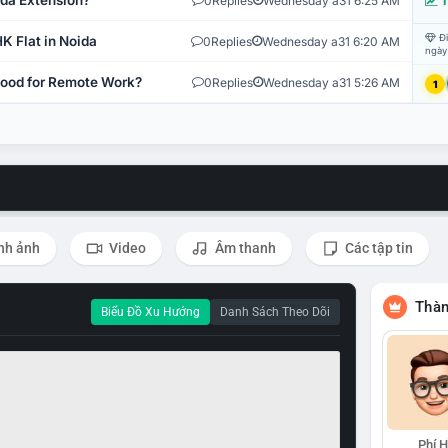
ida Extension?
0
Replies
Wednesday a31 6:25 AM
T
Đi
K Flat in Noida
0
Replies
Wednesday a31 6:20 AM
ngày
 Good for Remote Work?
0
Replies
Wednesday a31 5:26 AM
1
nh ảnh
Video
Âm thanh
Các tập tin
Thàn
Biểu Đồ Xu Hướng
Danh Sách Theo Dõi
Phí 