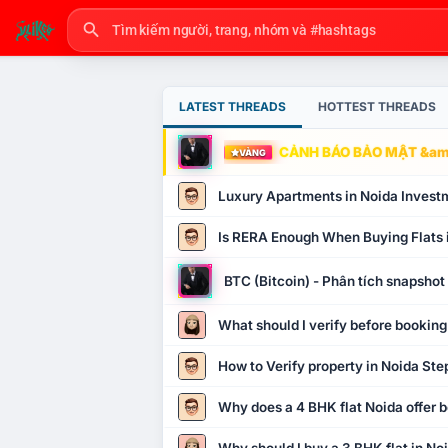
LATEST THREADS
HOTTEST THREADS
CẢNH BÁO BẢO MẬT &amp
VÀNG
Luxury Apartments in Noida Invest
Is RERA Enough When Buying Flats 
BTC (Bitcoin) - Phân tích snapsho
What should I verify before booking
How to Verify property in Noida Ste
Why does a 4 BHK flat Noida offer b