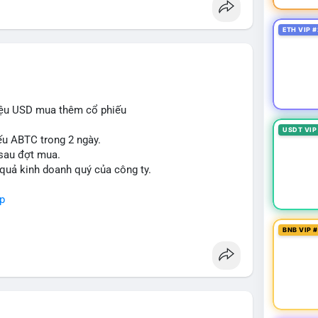
ETH VIP #
iệu USD mua thêm cổ phiếu
USDT VIP
ếu ABTC trong 2 ngày.
 sau đợt mua.
 quả kinh doanh quý của công ty.
p
BNB VIP 