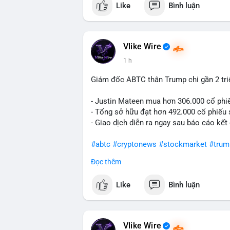
Like
Bình luận
#vlikevn
#titanbot
📰 Nguồn: Cointelegraph
Vlike Wire
1 h
Giám đốc ABTC thân Trump chi gần 2 tr
- Justin Mateen mua hơn 306.000 cổ phi
- Tổng sở hữu đạt hơn 492.000 cổ phiếu
- Giao dịch diễn ra ngay sau báo cáo kết
#abtc
#cryptonews
#stockmarket
#trum
Đọc thêm
$btc $eth
Like
Bình luận
#vlikevn
#titanbot
📰 Nguồn: CoinDesk
Vlike Wire