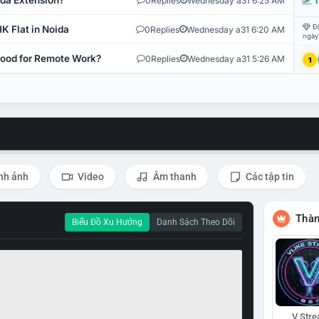
ida Extension?
0
Replies
Wednesday a31 6:25 AM
T
Đi
K Flat in Noida
0
Replies
Wednesday a31 6:20 AM
ngày
 Good for Remote Work?
0
Replies
Wednesday a31 5:26 AM
1
nh ảnh
Video
Âm thanh
Các tập tin
Thàn
Biểu Đồ Xu Hướng
Danh Sách Theo Dõi
V Str