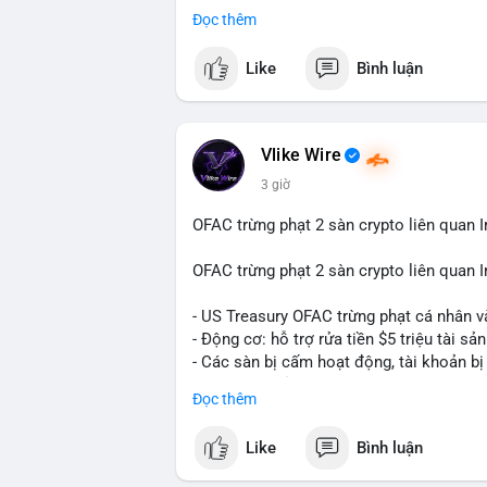
Đọc thêm
Điều gì đang thúc đẩy sự tăng trưởng vư
sâu về xu hướng công nghệ và nhu cầu thị
Like
Bình luận
Vlike Wire
3 giờ
OFAC trừng phạt 2 sàn crypto liên quan I
OFAC trừng phạt 2 sàn crypto liên quan I
- US Treasury OFAC trừng phạt cá nhân v
- Động cơ: hỗ trợ rửa tiền $5 triệu tài sản
- Các sàn bị cấm hoạt động, tài khoản bị
- Tác động: rủi ro cho thị trường crypto, 
Đọc thêm
#binancesquare
#cryptonews
#ofac
#us
Like
Bình luận
$btc $eth