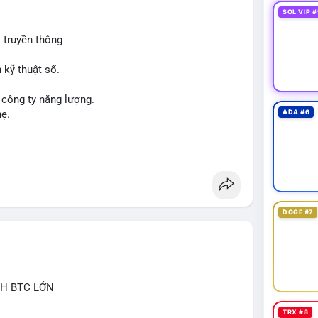
SOL VIP #
 truyền thông
 kỹ thuật số.
 công ty năng lượng.
hẹ.
ADA #6
DOGE #7
CH BTC LỚN
TRX #8