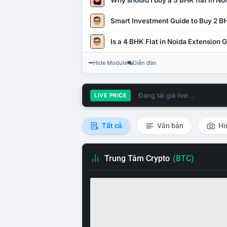
Why should I buy a 3 BHK flat in No
Smart Investment Guide to Buy 2 BH
Is a 4 BHK Flat in Noida Extension
Hide Module
Diễn đàn
Đang tải giá live...
LIVE PRICE
Tất cả
Văn bản
Hì
Trung Tâm Crypto
(BTC)