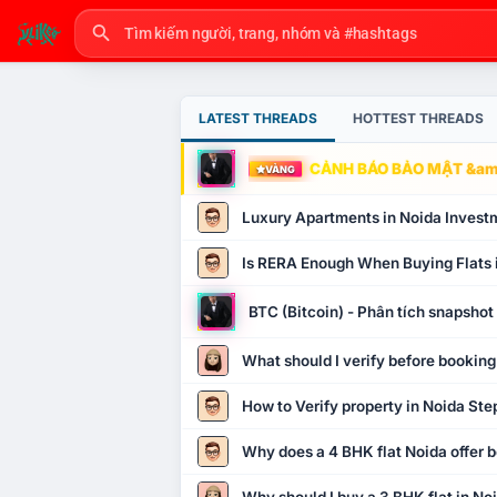
LATEST THREADS
HOTTEST THREADS
CẢNH BÁO BẢO MẬT &amp
VÀNG
Luxury Apartments in Noida Invest
Is RERA Enough When Buying Flats 
BTC (Bitcoin) - Phân tích snapsho
What should I verify before booking
How to Verify property in Noida Ste
Why does a 4 BHK flat Noida offer b