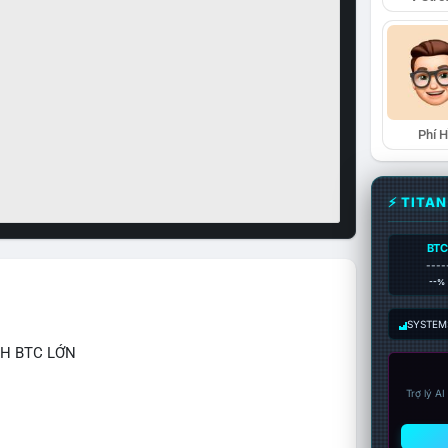
Phí 
⚡ TITA
BTC
----
--%
SYSTEM:
CH BTC LỚN
Trợ lý A