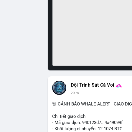
Đội Trinh Sát Cá Voi
29 m
🚨 CẢNH BÁO WHALE ALERT - GIAO DỊ
Chi tiết giao dịch:
- Mã giao dịch: 940123d7...4a49099f
- Khối lượng di chuyển: 12.1074 BTC