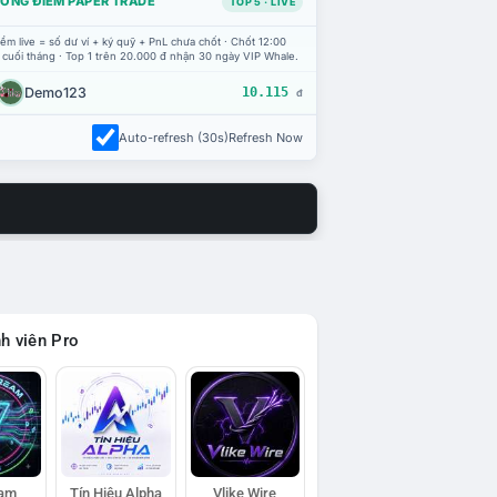
ỔNG ĐIỂM PAPER TRADE
TOP 5 · LIVE
ểm live = số dư ví + ký quỹ + PnL chưa chốt · Chốt 12:00
 cuối tháng · Top 1 trên 20.000 đ nhận 30 ngày VIP Whale.
Demo123
10.115
đ
Auto-refresh (30s)
Refresh Now
h viên Pro
eam
Tín Hiệu Alpha
Vlike Wire