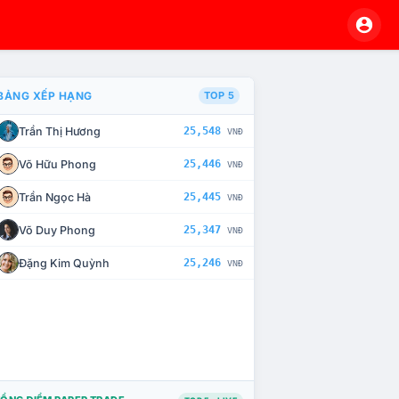
BẢNG XẾP HẠNG
TOP 5
Trần Thị Hương
25,548
VNĐ
À CHẾ TÀI XỬ LÝ VI PHẠM
Võ Hữu Phong
25,446
VNĐ
Trần Ngọc Hà
25,445
VNĐ
Võ Duy Phong
25,347
VNĐ
Đặng Kim Quỳnh
25,246
VNĐ