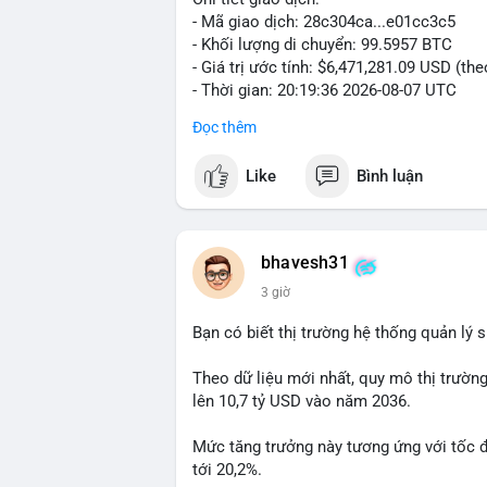
- Mã giao dịch: 28c304ca...e01cc3c5
- Khối lượng di chuyển: 99.5957 BTC
- Giá trị ước tính: $6,471,281.09 USD (th
- Thời gian: 20:19:36 2026-08-07 UTC
Đọc thêm
Nhận định phân tích: Khối lượng 99.6 BTC
thấy dấu hiệu chuyển tiền quy mô lớn. V
Like
Bình luận
thường gặp ở hai kịch bản: cá voi nạp lê
hoặc chuyển sang ví lạnh nhằm tích lũy 
lý thận trọng, giới đầu tư theo dõi sát d
BTC vào ví nóng sàn, khả năng cao là độn
bhavesh31
hoạt động, đó là tín hiệu gom hàng chiến
3 giờ
Lời khuyên: Nhà đầu tư nhỏ lẻ nên quan 
Bạn có biết thị trường hệ thống quản lý
tránh hành động theo cảm xúc. Xác minh đ
lệnh, ưu tiên quản trị rủi ro trong giai 
Theo dữ liệu mới nhất, quy mô thị trườn
lên 10,7 tỷ USD vào năm 2036.
#99dot6btc
#capvoichuyentien
#vilanhti
Mức tăng trưởng này tương ứng với tốc 
tới 20,2%.