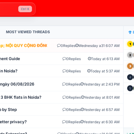
Ctrl K
MOST VIEWED THREADS
1
; NỘI QUY CỘNG ĐỒNG VLIKE.VN: HỆ THỐNG GIÁM SÁT TỰ ĐỘNG V
0
Replies
Wednesday a31 6:07 AM
2
ment Guide
0
Replies
Today at 6:13 AM
3
in Noida?
0
Replies
Today at 5:37 AM
4
t ngày 06/08/2026
0
Replies
Yesterday at 2:43 PM
5
 3 BHK flats in Noida?
0
Replies
Yesterday at 8:01 AM
p by Step
0
Replies
Yesterday at 6:57 AM
etter privacy?
0
Replies
Yesterday at 6:30 AM