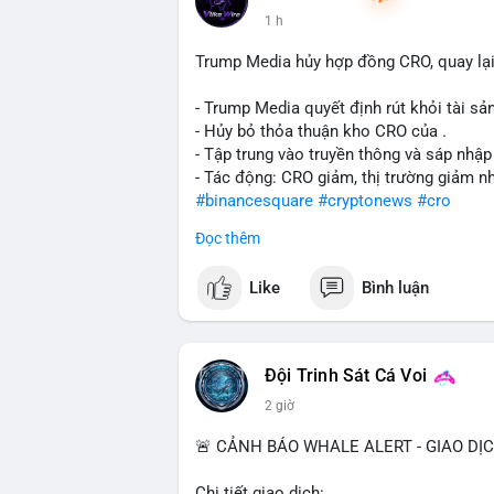
1 h
Trump Media hủy hợp đồng CRO, quay lại
- Trump Media quyết định rút khỏi tài sản
- Hủy bỏ thỏa thuận kho CRO của .
- Tập trung vào truyền thông và sáp nhập
- Tác động: CRO giảm, thị trường giảm n
#binancesquare
#cryptonews
#cro
Đọc thêm
$cro
Like
Bình luận
#vlikevn
#titanbot
📰 Nguồn: CoinDesk
Đội Trinh Sát Cá Voi
2 giờ
🚨 CẢNH BÁO WHALE ALERT - GIAO DỊ
Chi tiết giao dịch: