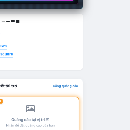
g ▁ ▂ ▃ ▄
t
news
esquare
ết tài trợ
Đăng quảng cáo
1
Quảng cáo tại vị trí #1
Nhấn để đặt quảng cáo của bạn