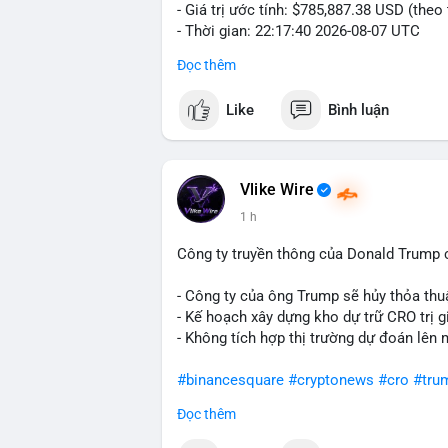
- Giá trị ước tính: $785,887.38 USD (theo
- Thời gian: 22:17:40 2026-08-07 UTC
Đọc thêm
Nhận định phân tích hành vi của Cá voi d
đương gần 786 nghìn USD được di chuyển
Like
Bình luận
giá $64,909.56 đang nằm gần vùng kháng 
bước chuẩn bị thanh khoản để bán ra, ho
phí giao dịch. Việc di chuyển một phần 
dò thanh khoản thị trường trước khi có 
Vlike Wire
1 h
Lời khuyên cho nhà đầu tư nhỏ lẻ: Theo d
nguồn. Khối lượng này chưa đủ tạo áp lự
Công ty truyền thông của Donald Trump 
dịch tương tự trong 24 giờ tới, khả năng
mục hợp lý, tránh FOMO mua đuổi ở vùng 
- Công ty của ông Trump sẽ hủy thỏa thuậ
- Kế hoạch xây dựng kho dự trữ CRO trị g
#12dot1btc
#786kusd
#dichuyenvinuong
- Không tích hợp thị trường dự đoán lên 
#binancesquare
#cryptonews
#cro
#tru
Đọc thêm
$cro