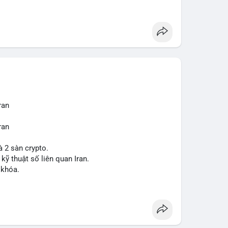
ợt bậc này? Hãy cùng theo dõi các phân tích chuyên
 trường trong thời gian tới.
ran
ran
à 2 sàn crypto.
 kỹ thuật số liên quan Iran.
 khóa.
tăng áp lực pháp lý.
sanctions
#iran