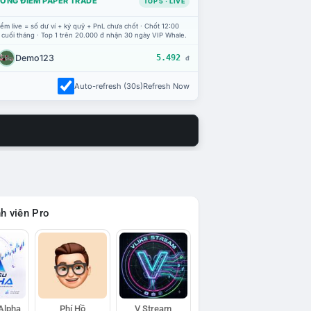
ỔNG ĐIỂM PAPER TRADE
TOP 5 · LIVE
ểm live = số dư ví + ký quỹ + PnL chưa chốt · Chốt 12:00
 cuối tháng · Top 1 trên 20.000 đ nhận 30 ngày VIP Whale.
Demo123
5.492
đ
Auto-refresh (30s)
Refresh Now
h viên Pro
 Alpha
Phí Hồ
V Stream