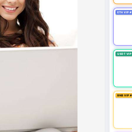
ung quản trị rủi ro và chờ đợi tín hiệu rõ ràng hơn
g 4 với 1 tỷ USD) trước khi gia tăng vị thế.
ETH VIP #
thời gian của Vlike.vn!
fork
#brazilcryptoregulation
#defitvl
USDT VIP
BNB VIP 