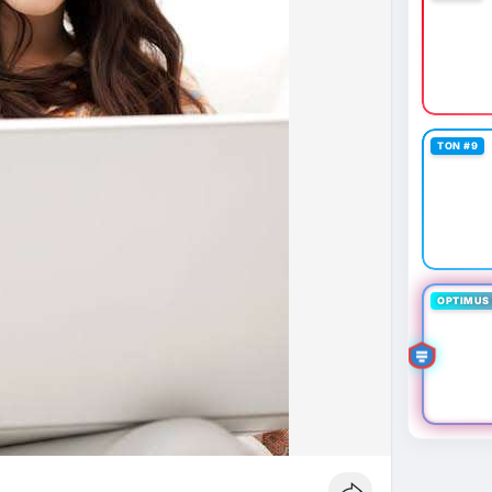
TON #9
OPTIMUS 