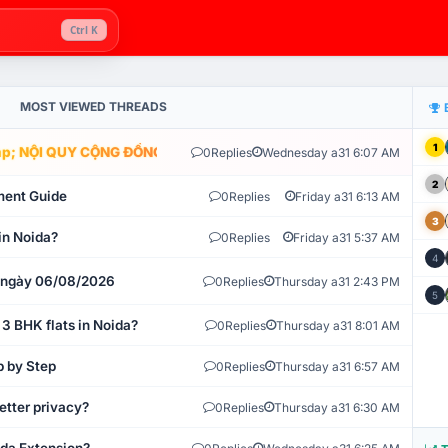
Ctrl K
MOST VIEWED THREADS
1
; NỘI QUY CỘNG ĐỒNG VLIKE.VN: HỆ THỐNG GIÁM SÁT TỰ ĐỘNG V
0
Replies
Wednesday a31 6:07 AM
2
ment Guide
0
Replies
Friday a31 6:13 AM
3
in Noida?
0
Replies
Friday a31 5:37 AM
4
t ngày 06/08/2026
0
Replies
Thursday a31 2:43 PM
5
 3 BHK flats in Noida?
0
Replies
Thursday a31 8:01 AM
p by Step
0
Replies
Thursday a31 6:57 AM
etter privacy?
0
Replies
Thursday a31 6:30 AM