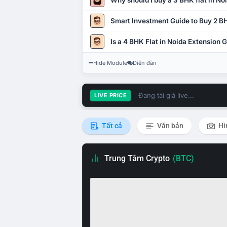
Why should I buy a 3 BHK flat in No
Smart Investment Guide to Buy 2 BH
Is a 4 BHK Flat in Noida Extension
Hide Module
Diễn đàn
Đang tải giá live...
LIVE PRICE
Tất cả
Văn bản
Hì
Trung Tâm Crypto
(BTC)