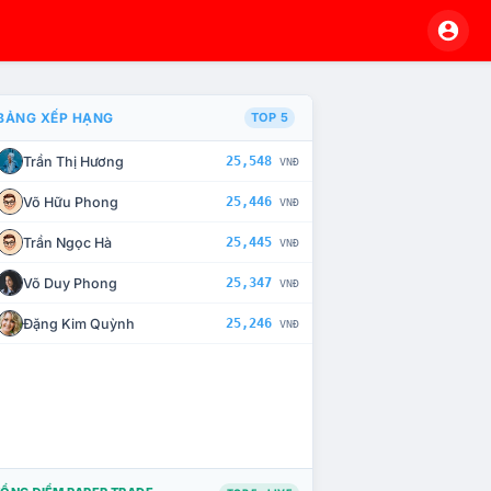
BẢNG XẾP HẠNG
TOP 5
Trần Thị Hương
25,548
VNĐ
À CHẾ TÀI XỬ LÝ VI PHẠM
Võ Hữu Phong
25,446
VNĐ
Trần Ngọc Hà
25,445
VNĐ
Võ Duy Phong
25,347
VNĐ
Đặng Kim Quỳnh
25,246
VNĐ