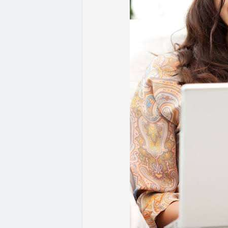
ưu thế. Nhà đầu tư nên tránh FOMO, tập tr
từ dòng vốn ETF (tuần tốt nhất kể từ thán
Xem chi tiết các bài viết đầy đủ tại dòng 
#whalealertbtc
#feargreedindex
#bip110