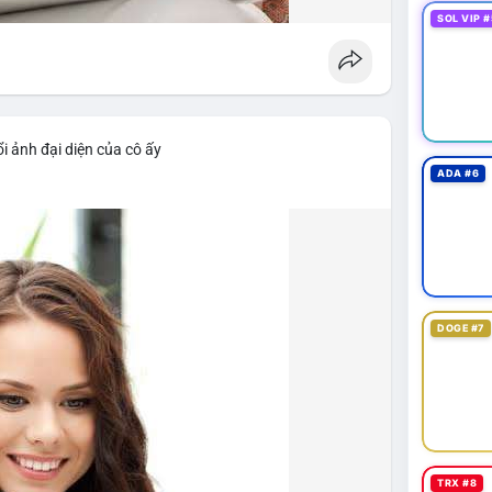
SOL VIP #
i ảnh đại diện của cô ấy
ADA #6
DOGE #7
TRX #8