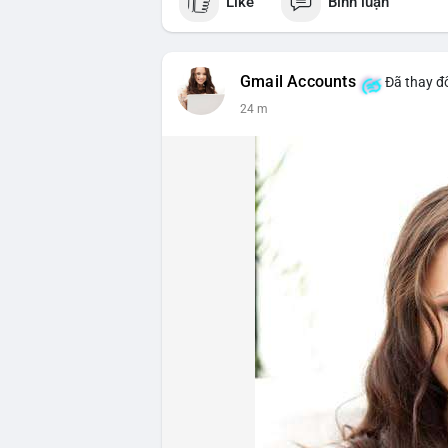
Like
Bình luận
Gmail Accounts
Đã thay đổ
24 m