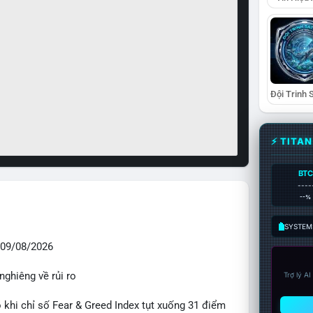
⚡ TITA
BTC
----
--%
SYSTEM:
09/08/2026
nghiêng về rủi ro
Trợ lý A
o khi chỉ số Fear & Greed Index tụt xuống 31 điểm