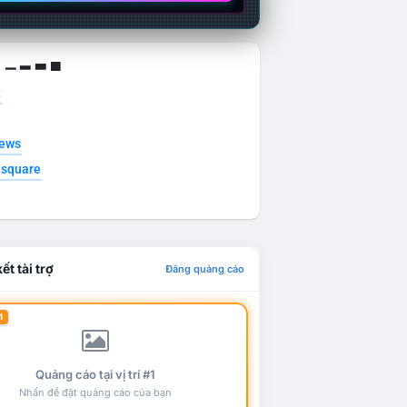
g ▁ ▂ ▃ ▄
t
news
esquare
ết tài trợ
Đăng quảng cáo
1
Quảng cáo tại vị trí #1
Nhấn để đặt quảng cáo của bạn