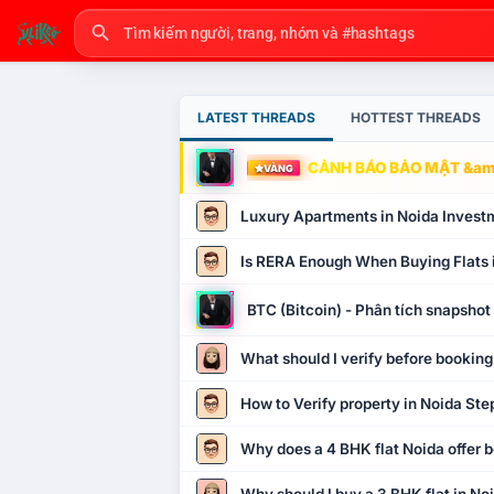
LATEST THREADS
HOTTEST THREADS
CẢNH BÁO BẢO MẬT &amp
VÀNG
Luxury Apartments in Noida Invest
Is RERA Enough When Buying Flats 
BTC (Bitcoin) - Phân tích snapsho
What should I verify before booking
How to Verify property in Noida Ste
Why does a 4 BHK flat Noida offer b