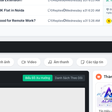
ida Extension?
0
Replies
Wednesday a31 6:25 AM
T
Đi
K Flat in Noida
0
Replies
Wednesday a31 6:20 AM
ngày
 Good for Remote Work?
0
Replies
Wednesday a31 5:26 AM
1
nh ảnh
Video
Âm thanh
Các tập tin
Thàn
Biểu Đồ Xu Hướng
Danh Sách Theo Dõi
Tín Hiệu