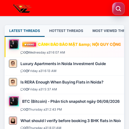
LATEST THREADS
HOTTEST THREADS
MOST VIEWED THRE
CẢNH BÁO BẢO MẬT &amp; NỘI QUY CỘNG ĐỒNG
VÀNG
0
Wednesday a31 6:07 AM
Luxury Apartments in Noida Investment Guide
0
Friday a31 6:13 AM
Is RERA Enough When Buying Flats in Noida?
0
Friday a31 5:37 AM
BTC (Bitcoin) - Phân tích snapshot ngày 06/08/2026
0
Thursday a31 2:43 PM
What should I verify before booking 3 BHK flats in Noida?
0
Thursday a31 8:01 AM