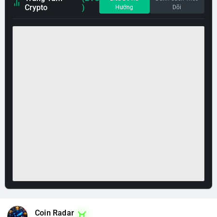
Crypto
)
Hướng
Dõi
Coin Radar