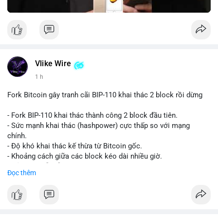
Vlike Wire
1 h
Fork Bitcoin gây tranh cãi BIP-110 khai thác 2 block rồi dừng
- Fork BIP-110 khai thác thành công 2 block đầu tiên.
- Sức mạnh khai thác (hashpower) cực thấp so với mạng
chính.
- Độ khó khai thác kế thừa từ Bitcoin gốc.
- Khoảng cách giữa các block kéo dài nhiều giờ.
- Cả hai chuỗi vẫn chấp nhận cùng một giao dịch.
Đọc thêm
#bitcoin
#btc
#cryptonews
#blockchain
#bip110
$btc