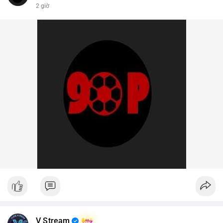
2 giờ
V Stream