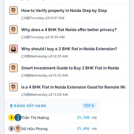
How to Verify property in Noida Step by Step
0
Thursday a31 6:57 AM
Why does a 4 BHK flat Noida offer better privacy?
0
Thursday a31 6:30 AM
Why should I buy a 3 BHK flat in Noida Extension?
0
Wednesday a31 6:25 AM
Smart Investment Guide to Buy 2 BHK Flat in Noida
0
Wednesday a31 6:20 AM
Is a 4 BHK Flat in Noida Extension Good for Remote Work?
0
Wednesday a31 5:26 AM
BẢNG XẾP HẠNG
TOP 5
Trần Thị Hương
25,548
1
VNĐ
Võ Hữu Phong
25,446
2
VNĐ