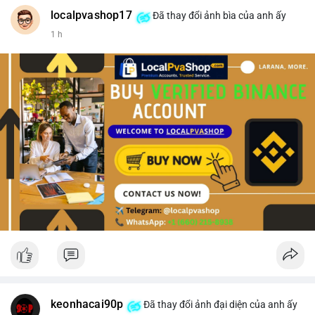
#vlikevn
#titanbot
localpvashop17
Đã thay đổi ảnh bìa của anh ấy
1 h
📰 Nguồn: CoinDesk
keonhacai90p
Đã thay đổi ảnh đại diện của anh ấy