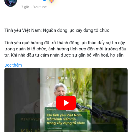
3 giờ
·
Youtube
Tình yêu Việt Nam: Nguồn động lực xây dựng tổ chức
Tình yêu quê hương đã trở thành động lực thúc đẩy sự tin cậy
trong quản lý tổ chức, ảnh hưởng tích cực đến môi trường đầu
tư. Khi nhà đầu tư cảm nhận được sự gắn bó văn hoá, họ sẵn
sàng đầu tư dài hạn vào các doanh nghiệp nội địa, bao gồm cả
Đọc thêm
các công ty blockchain và tiền mã hoá. Sự tăng cường niềm
tin này giúp giảm rủi ro thị trường, cải thiện chi phí vốn và thúc
đẩy sự phát triển bền vững của ngành công nghệ tài chính. Các
nhà quản lý cần khai thác tinh thần này để xây dựng chiến lược
phát triển bền vững và thu hút vốn đầu tư.
🎥 Xem video trực tiếp tại:
Nguồn: VIETSUCCESS