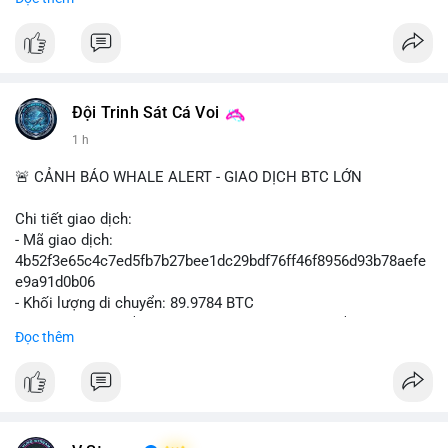
#binancesquare
#cryptonews
#btcpay
#lightningnetwork
#btc
$btc
#vlikevn
#titanbot
Đội Trinh Sát Cá Voi
📰 Nguồn: Cointelegraph
1 h
🚨 CẢNH BÁO WHALE ALERT - GIAO DỊCH BTC LỚN
Chi tiết giao dịch:
- Mã giao dịch:
4b52f3e65c4c7ed5fb7b27bee1dc29bdf76ff46f8956d93b78aefe
e9a91d0b06
- Khối lượng di chuyển: 89.9784 BTC
- Giá trị ước tính: $5,829,343.55 USD (theo thị giá $64,786.00
Đọc thêm
USD)
- Thời gian: 05:19:59 2026-08-09 UTC
Nhận định phân tích: Khối lượng gần 90 BTC tương đương 5.8
triệu USD được phát hiện trong mempool chưa xác nhận. Quy