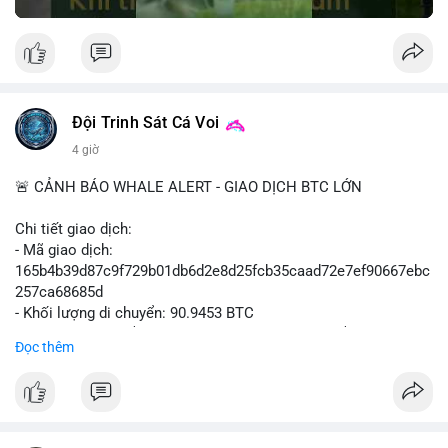
Đội Trinh Sát Cá Voi
4 giờ
🚨 CẢNH BÁO WHALE ALERT - GIAO DỊCH BTC LỚN
Chi tiết giao dịch:
- Mã giao dịch:
165b4b39d87c9f729b01db6d2e8d25fcb35caad72e7ef90667ebc
257ca68685d
- Khối lượng di chuyển: 90.9453 BTC
- Giá trị ước tính: $5,896,958.66 USD (theo thị giá $64,840.69
Đọc thêm
USD)
- Thời gian: 02:19:41 2026-08-09 UTC
Nhận định hành vi: Khối lượng gần 91 BTC, tương đương gần 6