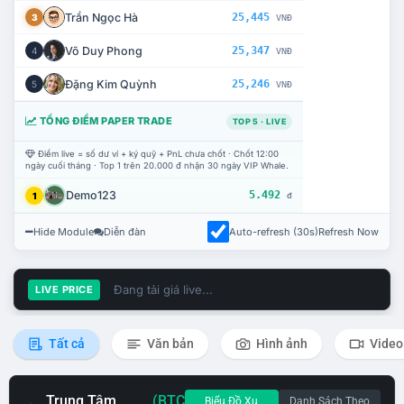
Trần Ngọc Hà
25,445
3
VNĐ
Võ Duy Phong
25,347
4
VNĐ
Đặng Kim Quỳnh
25,246
5
VNĐ
TỔNG ĐIỂM PAPER TRADE
TOP 5 · LIVE
Điểm live = số dư ví + ký quỹ + PnL chưa chốt · Chốt 12:00
ngày cuối tháng · Top 1 trên 20.000 đ nhận 30 ngày VIP Whale.
Demo123
5.492
1
đ
Hide Module
Diễn đàn
Auto-refresh (30s)
Refresh Now
Đang tải giá live...
LIVE PRICE
Tất cả
Văn bản
Hình ảnh
Video
Trung Tâm
(BTC
Biểu Đồ Xu
Danh Sách Theo