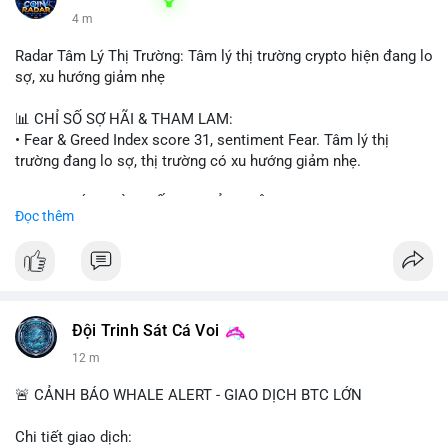
4 m
Radar Tâm Lý Thị Trường: Tâm lý thị trường crypto hiện đang lo
sợ, xu hướng giảm nhẹ
📊 CHỈ SỐ SỢ HÃI & THAM LAM:
• Fear & Greed Index score 31, sentiment Fear. Tâm lý thị
trường đang lo sợ, thị trường có xu hướng giảm nhẹ.
📈 XU HƯỚNG TÌM KIẾM & THẢO LUẬN:
Đọc thêm
• CoinGecko trending coins: Tutorial, Pudgy Penguins, IoTeX,
Solana, Pons, OVERTAKE, Monad.
• LunarCrush trending topics: Ethereum, Solana, Dogecoin,
Chainlink, Tesla, UFC 310, Premier League, Microsoft.
• Google Trends Vietnam: topics unrelated to crypto, low
crypto interest.
Đội Trinh Sát Cá Voi
12 m
💬 DÒNG CHẢY TIN TỨC & TRUYỀN THÔNG:
• Telegram CoinTelegraph: xAI release, Cloudflare Kitesurf, EU
🚨 CẢNH BÁO WHALE ALERT - GIAO DỊCH BTC LỚN
MiCA plan, Circle USDC deal, Crypto worst performer 2026.
• Binance announcements: Apple/IBM dividend via bStocks,
Chi tiết giao dịch: