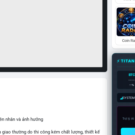
Coin R
⚡ TITA
BTC
----
--%
SYSTEM:
yên nhân và ảnh hưởng
Trợ lý A
 giao thường do thi công kém chất lượng, thiết kế