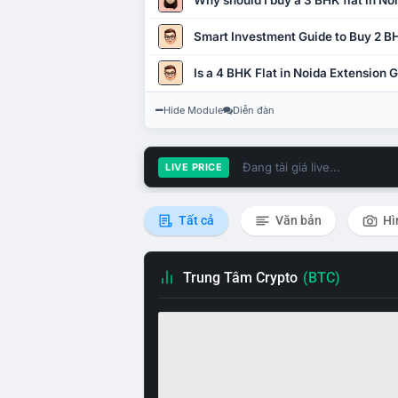
Why should I buy a 3 BHK flat in No
Smart Investment Guide to Buy 2 BH
Is a 4 BHK Flat in Noida Extension
Hide Module
Diễn đàn
Đang tải giá live...
LIVE PRICE
Tất cả
Văn bản
Hì
Trung Tâm Crypto
(BTC)