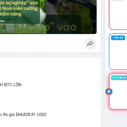
TON #9
OPTIMUS 
CH BTC LỚN
eo thị giá $64,828.81 USD)