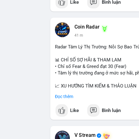
Like
Bình luận
Coin Radar
41 m
Radar Tâm Lý Thị Trường: Nỗi Sợ Bao Tr
📊 CHỈ SỐ SỢ HÃI & THAM LAM
• Chỉ số Fear & Greed đạt 30 (Fear)
• Tâm lý thị trường đang ở mức sợ hãi, p
📈 XU HƯỚNG TÌM KIẾM & THẢO LUẬN
• CoinGecko Trending: PONS, PENGU, O
Đọc thêm
• LunarCrush Trending: Ethereum, Solana,
• Google Trends Việt Nam: Giá vàng thế 
Like
Bình luận
đại học.
💬 DÒNG CHẢY TIN TỨC & TRUYỀN TH
• Tin tức kinh tế: Mỹ mất 23.000 việc làm
V Stream
• Pháp lý: Thượng viện Mỹ lùi việc bỏ ph