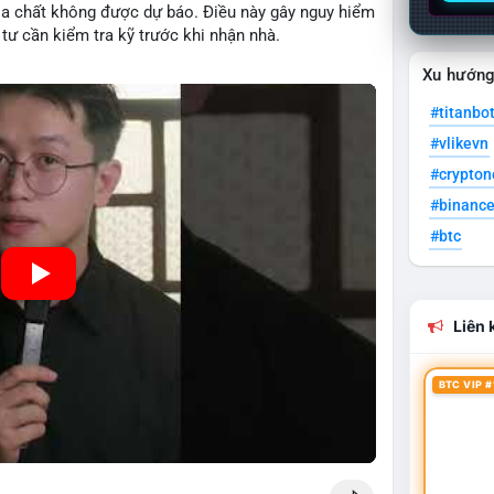
ịa chất không được dự báo. Điều này gây nguy hiểm
tư cần kiểm tra kỹ trước khi nhận nhà.
Xu hướn
#titanbo
#vlikevn
#crypto
#binanc
#btc
Liên k
BTC VIP #