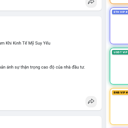
ETH VIP #
ùm Khi Kinh Tế Mỹ Suy Yếu
USDT VIP
hản ánh sự thận trọng cao độ của nhà đầu tư.
NDO, WKC, HEI, CASHCAT, CRO.
 Dogecoin, Polkadot, Chainlink, Litecoin.
BNB VIP 
giới, Giải bóng đá Ngoại hạng Anh, Tin 24h, Trường
ÔNG
 trong tháng 7, thấp hơn nhiều so với kỳ vọng.
iếu Clarity Act sang tháng 9; Thượng nghị sĩ Warren