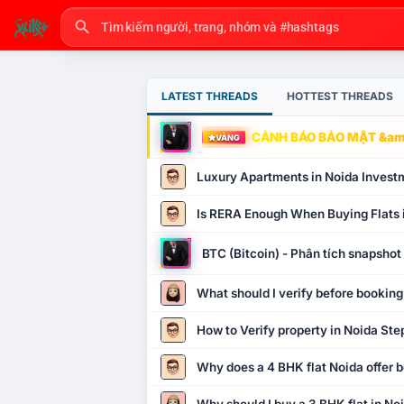
LATEST THREADS
HOTTEST THREADS
CẢNH BÁO BẢO MẬT &amp
VÀNG
Luxury Apartments in Noida Invest
Is RERA Enough When Buying Flats 
BTC (Bitcoin) - Phân tích snapsho
What should I verify before booking
How to Verify property in Noida Ste
Why does a 4 BHK flat Noida offer b