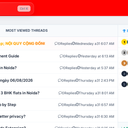
Ctrl K
MOST VIEWED THREADS
1
; NỘI QUY CỘNG ĐỒNG VLIKE.VN: HỆ THỐNG GIÁM SÁT TỰ ĐỘNG V
0
Replies
Wednesday a31 6:07 AM
2
ment Guide
0
Replies
Yesterday at 6:13 AM
3
in Noida?
0
Replies
Yesterday at 5:37 AM
4
t ngày 06/08/2026
0
Replies
Thursday a31 2:43 PM
5
 3 BHK flats in Noida?
0
Replies
Thursday a31 8:01 AM
p by Step
0
Replies
Thursday a31 6:57 AM
etter privacy?
0
Replies
Thursday a31 6:30 AM