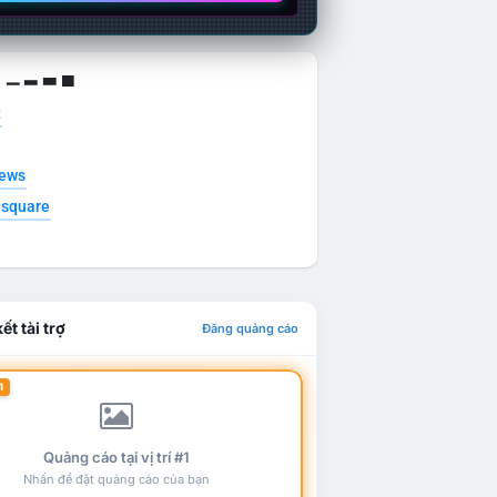
g ▁ ▂ ▃ ▄
t
news
esquare
ết tài trợ
Đăng quảng cáo
1
Quảng cáo tại vị trí #1
Nhấn để đặt quảng cáo của bạn