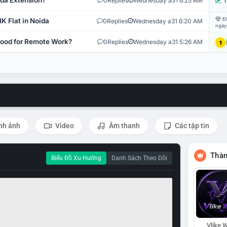
ida Extension?
0
Replies
Wednesday a31 6:25 AM
T
Đi
K Flat in Noida
0
Replies
Wednesday a31 6:20 AM
ngày
 Good for Remote Work?
0
Replies
Wednesday a31 5:26 AM
1
nh ảnh
Video
Âm thanh
Các tập tin
Thàn
Biểu Đồ Xu Hướng
Danh Sách Theo Dõi
Vlike W