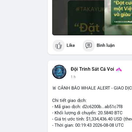
Like
Bình luận
Đội Trinh Sát Cá Voi
1 h
🚨 CẢNH BÁO WHALE ALERT - GIAO DỊ
Chi tiết giao dịch:
- Mã giao dịch: d2c6200b...ab51c7f8
- Khối lượng di chuyển: 20.5840 BTC
- Giá trị ước tính: $1,334,436.40 USD (th
- Thời gian: 00:19:43 2026-08-08 UTC