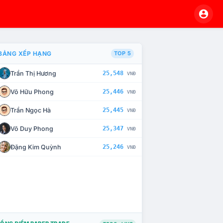
BẢNG XẾP HẠNG
TOP 5
Trần Thị Hương
25,548
VNĐ
À CHẾ TÀI XỬ LÝ VI PHẠM
Võ Hữu Phong
25,446
VNĐ
Trần Ngọc Hà
25,445
VNĐ
Võ Duy Phong
25,347
VNĐ
Đặng Kim Quỳnh
25,246
VNĐ