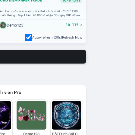
ỔNG ĐIỂM PAPER TRADE
TOP 5 · LIVE
ểm live = số dư ví + ký quỹ + PnL chưa chốt · Chốt 12:00
 cuối tháng · Top 1 trên 20.000 đ nhận 30 ngày VIP Whale.
Demo123
10.115
đ
Auto-refresh (30s)
Refresh Now
h viên Pro
ire
Demo123
Đội Trinh Sát Cá Voi