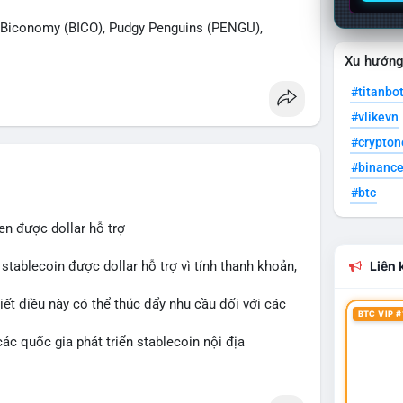
iconomy (BICO), Pudgy Penguins (PENGU),
n được tìm kiếm nhiều nhất. Chủ đề NFT (Pudgy
Xu hướn
SV) nổi bật.
#titanbo
 Bàn tán trên Binance Square tập trung vào
#vlikevn
13. Telegram nhấn mạnh luật mới tại Brazil và
#crypto
#binanc
ắn hạn vẫn tiêu cực do sợ hãi, nhưng xu hướng
#btc
 cơ hội mua sớm. Cần theo dõi sự thay đổi trong
en được dollar hỗ trợ
stablecoin được dollar hỗ trợ vì tính thanh khoản,
Liên k
iết điều này có thể thúc đẩy nhu cầu đối với các
BTC VIP #
ác quốc gia phát triển stablecoin nội địa