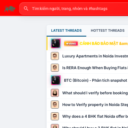
LATEST THREADS
HOTTEST THREADS
CẢNH BÁO BẢO MẬT &amp
VÀNG
Luxury Apartments in Noida Invest
Is RERA Enough When Buying Flats 
BTC (Bitcoin) - Phân tích snapsho
What should I verify before booking
How to Verify property in Noida Ste
Why does a 4 BHK flat Noida offer b