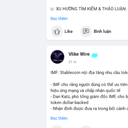
📈 XU HƯỚNG TÌM KIẾM & THẢO LUẬN: B
Bitcoin SV (BSV) và Kaspa (KAS) là coi
Đọc thêm
Penguins), AI (Hyperliquid) và ổn định (B
Like
Bình luận
💬 DÒNG CHẢY TIN TỨC & TRUYỀN THÔNG:
lệnh kẹp, dự báo NVDA và Musk Starship 
tranh luận về Clearity Act.
Vlike Wire
💡 NHẬN ĐỊNH & KHUYẾN NGHỊ: Tâm lý ng
21 m
coin nhỏ và tin tức AI/NVIDA có thể tạo
chính sách crypto Mỹ.
IMF: Stablecoin nội địa tăng nhu cầu tok
📊 Nguồn: Radar Tâm Lý Thị Trường
- IMF cho rằng người dùng có thể ưu tiên 
hiệu ứng mạng và chấp nhận quốc tế
- Dan Katz, phó tổng giám đốc IMF, cho b
token dollar-backed
- Nhận định được đưa ra trong bối cảnh c
Đọc thêm
$btc $eth