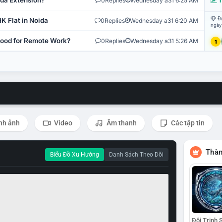
ida Extension?
0
Replies
Wednesday a31 6:25 AM
T
Đi
K Flat in Noida
0
Replies
Wednesday a31 6:20 AM
ngày
 Good for Remote Work?
0
Replies
Wednesday a31 5:26 AM
1
nh ảnh
Video
Âm thanh
Các tập tin
Thàn
Biểu Đồ Xu Hướng
Danh Sách Theo Dõi