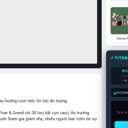
Demo1
⚡ TITA
BTC
----
--%
SYSTEM:
xu hướng coin nhỏ, tin tức ấn tượng
r & Greed chỉ 30 (sợ hãi cực cao), thị trường
Trợ lý A
 người tham gia giảm nhẹ, nhiều người bán sớm do sợ