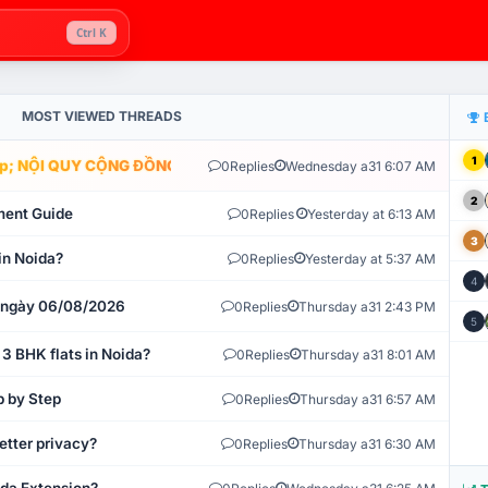
Ctrl K
MOST VIEWED THREADS
1
; NỘI QUY CỘNG ĐỒNG VLIKE.VN: HỆ THỐNG GIÁM SÁT TỰ ĐỘNG 
0
Replies
Wednesday a31 6:07 AM
2
ment Guide
0
Replies
Yesterday at 6:13 AM
3
in Noida?
0
Replies
Yesterday at 5:37 AM
4
t ngày 06/08/2026
0
Replies
Thursday a31 2:43 PM
5
 3 BHK flats in Noida?
0
Replies
Thursday a31 8:01 AM
p by Step
0
Replies
Thursday a31 6:57 AM
etter privacy?
0
Replies
Thursday a31 6:30 AM