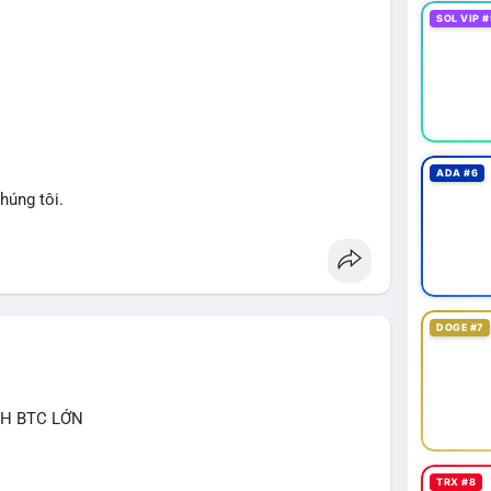
nhận hướng đi của dòng tiền, vì biến động tâm lý thị
SOL VIP #
át dòng tiền vào/ra các sàn lớn trong 24-48 giờ tới.
giảm nhẹ do tâm lý, có thể là cơ hội nhưng cần
ng đòn bẩy cao trong thời điểm này.
an
#btcmempool
#aplucban
ADA #6
húng tôi.
DOGE #7
CH BTC LỚN
TRX #8