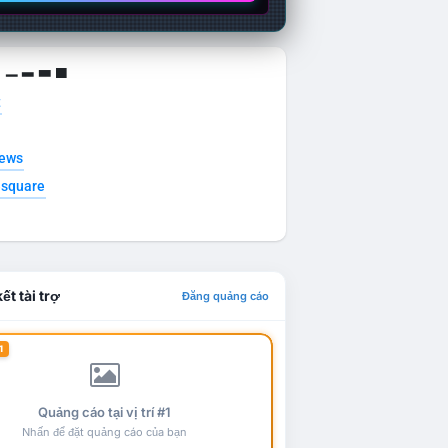
g ▁ ▂ ▃ ▄
t
news
esquare
ết tài trợ
Đăng quảng cáo
1
Quảng cáo tại vị trí #1
Nhấn để đặt quảng cáo của bạn