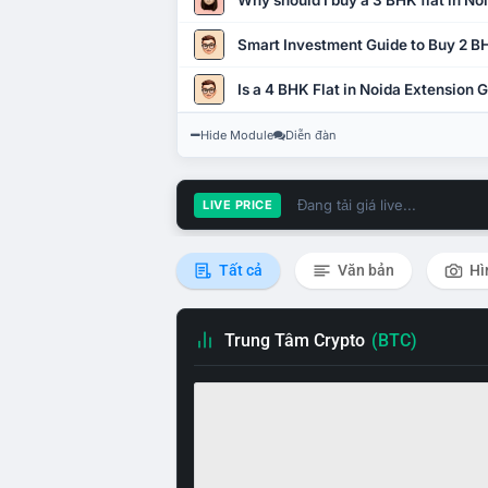
Why should I buy a 3 BHK flat in No
Smart Investment Guide to Buy 2 BH
Is a 4 BHK Flat in Noida Extension
Hide Module
Diễn đàn
Đang tải giá live...
LIVE PRICE
Tất cả
Văn bản
Hì
Trung Tâm Crypto
(BTC)