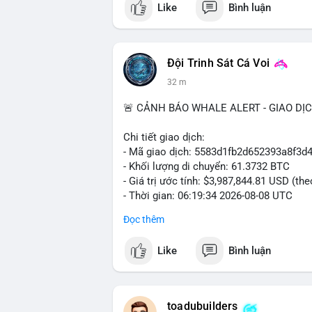
Like
Bình luận
#vlikevn
#titanbot
📰 Nguồn: Cointelegraph
Đội Trinh Sát Cá Voi
32 m
🚨 CẢNH BÁO WHALE ALERT - GIAO DỊ
Chi tiết giao dịch:
- Mã giao dịch: 5583d1fb2d652393a8f3
- Khối lượng di chuyển: 61.3732 BTC
- Giá trị ước tính: $3,987,844.81 USD (th
- Thời gian: 06:19:34 2026-08-08 UTC
Đọc thêm
Nhận định phân tích hành vi của Cá voi 
đương gần 4 triệu USD được chuyển tron
Like
Bình luận
một tổ chức lớn hoặc cá voi đang tái cơ
động thái này có thể là hành động chuyển
khoản, tạo áp lực bán ngắn hạn. Tuy nhiê
thuộc sàn, đây là tín hiệu tích lũy dài h
toadubuilders