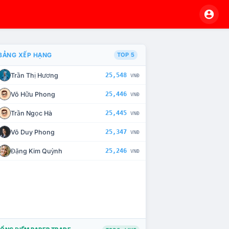
BẢNG XẾP HẠNG
TOP 5
Trần Thị Hương
25,548
VNĐ
VÀ CHẾ TÀI XỬ LÝ VI PHẠM
Võ Hữu Phong
25,446
VNĐ
Trần Ngọc Hà
25,445
VNĐ
Võ Duy Phong
25,347
VNĐ
Đặng Kim Quỳnh
25,246
VNĐ