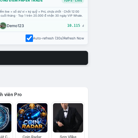
ỔNG ĐIỂM PAPER TRADE
TOP 5 · LIVE
ểm live = số dư ví + ký quỹ + PnL chưa chốt · Chốt 12:00
 cuối tháng · Top 1 trên 20.000 đ nhận 30 ngày VIP Whale.
Demo123
10.115
đ
Auto-refresh (30s)
Refresh Now
h viên Pro
Đội Trinh Sát Cá Voi
Coin Radar
Sơn Vlike