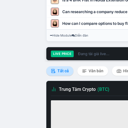
Is a 4 BHK Flat in Noida Extension
Can researching a company reduce
How can I compare options to buy fl
Hide Module
Diễn đàn
Đang tải giá live...
LIVE PRICE
Tất cả
Văn bản
Hì
Trung Tâm Crypto
(BTC)