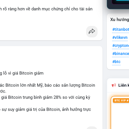
nh rõ ràng hơn về danh mục chứng chỉ cho tài sản
Xu hướn
 tưởng của nhà đầu tư và phát triển thị trường
#titanbo
#vlikevn
#crypto
#binanc
#btc
lỗ vì giá Bitcoin giảm
ác Bitcoin lớn nhất Mỹ, báo cáo sản lượng Bitcoin
Liên k
ước.
do giá Bitcoin trung bình giảm 28% so với cùng kỳ
BTC VIP #
sự suy giảm giá trị của Bitcoin, ảnh hưởng trực