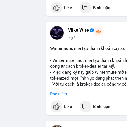
mempool cho thấy một cá voi đang thực h
Like
Bình luận
lượng này, khả năng cao là chuyển lên sà
tạo áp lực giảm giá ngắn hạn. Tuy nhiên,
là động thái tích lũy dài hạn, phản ánh 
thêm các giao dịch tiếp theo từ cùng địa
Vlike Wire
2 giờ
Lời khuyên: Nhà đầu tư nhỏ lẻ nên thận 
biến giá trong 24-48 giờ tới. Nếu giá kh
Wintermute, nhà tạo thanh khoản crypto, 
bộ, ít tác động đến thị trường. Chỉ vào l
- Wintermute, một nhà tạo thanh khoản h
#317btc
#20triệuusd
#mempool
#chuyể
công tư cách broker‑dealer tại Mỹ.
- Việc đăng ký này giúp Wintermute mở 
tokenized, một lĩnh vực đang phát triển
- Với tư cách là broker‑dealer, công ty c
thanh toán cho các tài sản tokenized, đồ
Đọc thêm
- Đây là bước chiến lược nhằm tận dụng 
cố vị thế của Wintermute trong ngành tài
Like
Bình luận
#binancesquare
#cryptonews
#wintermu
#usregulation