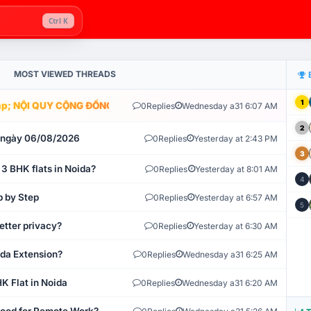
Ctrl K
MOST VIEWED THREADS
1
; NỘI QUY CỘNG ĐỒNG VLIKE.VN: HỆ THỐNG GIÁM SÁT TỰ ĐỘNG V
0
Replies
Wednesday a31 6:07 AM
2
t ngày 06/08/2026
0
Replies
Yesterday at 2:43 PM
3
 3 BHK flats in Noida?
0
Replies
Yesterday at 8:01 AM
4
p by Step
0
Replies
Yesterday at 6:57 AM
5
etter privacy?
0
Replies
Yesterday at 6:30 AM
ida Extension?
0
Replies
Wednesday a31 6:25 AM
K Flat in Noida
0
Replies
Wednesday a31 6:20 AM