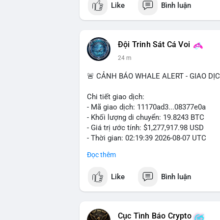
Like
Bình luận
#vlikevn
#titanbot
📰 Nguồn: Cointelegraph
Đội Trinh Sát Cá Voi
24 m
🚨 CẢNH BÁO WHALE ALERT - GIAO DỊ
Chi tiết giao dịch:
- Mã giao dịch: 11170ad3...08377e0a
- Khối lượng di chuyển: 19.8243 BTC
- Giá trị ước tính: $1,277,917.98 USD
- Thời gian: 02:19:39 2026-08-07 UTC
Đọc thêm
Khối lượng gần 20 BTC trị giá hơn 1.27 
nhận cho thấy dấu hiệu cá voi đang tái 
Like
Bình luận
động này thiên về chuyển ví lạnh để tích 
lượng không quá lớn để gây sốc thanh kh
củng cố nhẹ khi dòng tiền lớn di chuyển
Cục Tình Báo Crypto