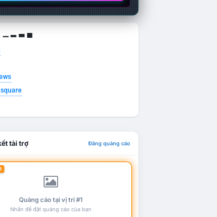
g ▁ ▂ ▃ ▄
t
news
esquare
ết tài trợ
Đăng quảng cáo
1
Quảng cáo tại vị trí #1
Nhấn để đặt quảng cáo của bạn