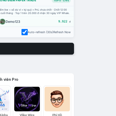
ỔNG ĐIỂM PAPER TRADE
TOP 5 · LIVE
ểm live = số dư ví + ký quỹ + PnL chưa chốt · Chốt 12:00
 cuối tháng · Top 1 trên 20.000 đ nhận 30 ngày VIP Whale.
Demo123
9.922
đ
Auto-refresh (30s)
Refresh Now
h viên Pro
 Alpha
Vlike Wire
Phí Hồ