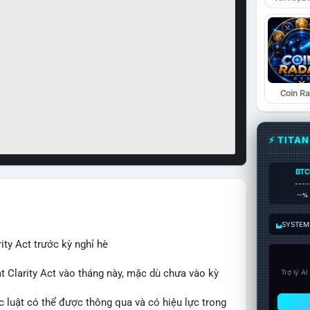
Coin R
⚡ TITA
BTC
----
--%
SYSTEM:
ity Act trước kỳ nghỉ hè
t Clarity Act vào tháng này, mặc dù chưa vào kỳ
Trợ lý A
c luật có thể được thông qua và có hiệu lực trong