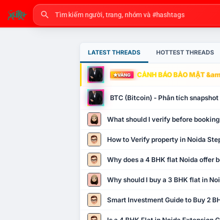
LATEST THREADS
HOTTEST THREADS
CẢNH BÁO BẢO MẬT &amp
VÀNG
BTC (Bitcoin) - Phân tích snapsho
What should I verify before booking
How to Verify property in Noida Ste
Why does a 4 BHK flat Noida offer b
Why should I buy a 3 BHK flat in No
Smart Investment Guide to Buy 2 BH