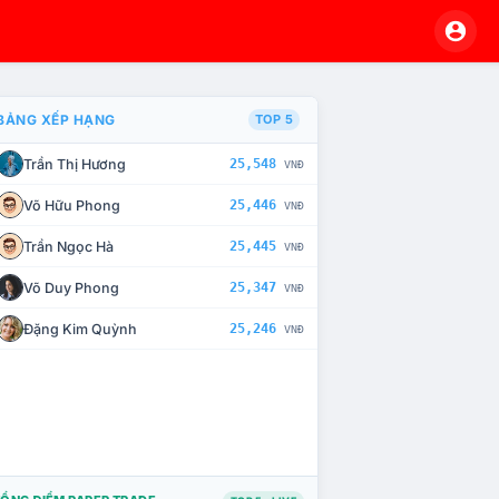
BẢNG XẾP HẠNG
TOP 5
Trần Thị Hương
25,548
VNĐ
À CHẾ TÀI XỬ LÝ VI PHẠM
Võ Hữu Phong
25,446
VNĐ
Trần Ngọc Hà
25,445
VNĐ
Võ Duy Phong
25,347
VNĐ
Đặng Kim Quỳnh
25,246
VNĐ