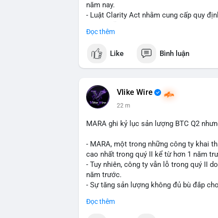
năm nay.
- Luật Clarity Act nhằm cung cấp quy đị
số tại Mỹ.
Đọc thêm
- Sự trì hoãn có thể ảnh hưởng đến sự tin
crypto tại Mỹ.
Like
Bình luận
$btc $eth
#vlikevn
#titanbot
Vlike Wire
22 m
📰 Nguồn: CoinDesk
MARA ghi kỷ lục sản lượng BTC Q2 nhưng 
- MARA, một trong những công ty khai th
cao nhất trong quý II kể từ hơn 1 năm tr
- Tuy nhiên, công ty vẫn lỗ trong quý II 
năm trước.
- Sự tăng sản lượng không đủ bù đắp cho 
tiếp đến doanh thu và lợi nhuận.
Đọc thêm
$btc
#btc