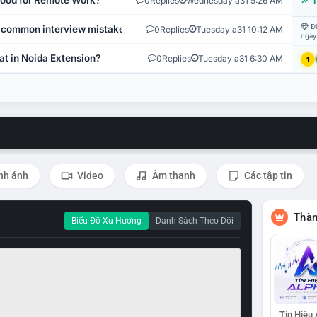
 Good for Remote Work?
0
Replies
Wednesday a31 5:26 AM
T
Đi
 common interview mistakes?
0
Replies
Tuesday a31 10:12 AM
ngày
at in Noida Extension?
0
Replies
Tuesday a31 6:30 AM
1
nh ảnh
Video
Âm thanh
Các tập tin
Thàn
Biểu Đồ Xu Hướng
Danh Sách Theo Dõi
Tín Hiệu