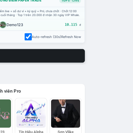
ỔNG ĐIỂM PAPER TRADE
TOP 5 · LIVE
ểm live = số dư ví + ký quỹ + PnL chưa chốt · Chốt 12:00
 cuối tháng · Top 1 trên 20.000 đ nhận 30 ngày VIP Whale.
Demo123
10.115
đ
Auto-refresh (30s)
Refresh Now
h viên Pro
23
Tín Hiệu Alpha
Sơn Vlike