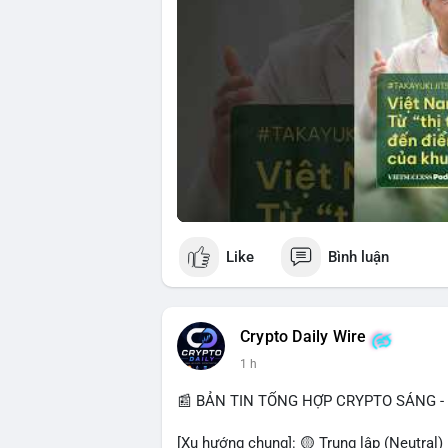
Like
Bình luận
Crypto Daily Wire
1 h
📰 BẢN TIN TỔNG HỢP CRYPTO SÁNG - 
[Xu hướng chung]: 🟡 Trung lập (Neutral)