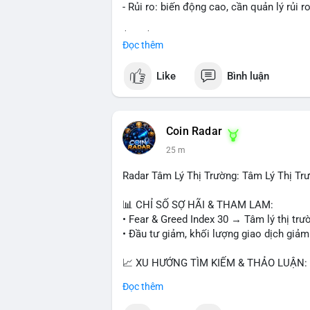
- Rủi ro: biến động cao, cần quản lý rủi r
$btc $eth
Đọc thêm
#vlikevn
#titanbot
Like
Bình luận
📰 Nguồn: CoinDesk
Coin Radar
25 m
Radar Tâm Lý Thị Trường: Tâm Lý Thị T
📊 CHỈ SỐ SỢ HÃI & THAM LAM:
• Fear & Greed Index 30 → Tâm lý thị trư
• Đầu tư giảm, khối lượng giao dịch giảm
📈 XU HƯỚNG TÌM KIẾM & THẢO LUẬN:
• CoinGecko: Jimothy The Raccoon, Pudgy
Đọc thêm
Tutorial.
• Google Trends: chủ đề bóng đá, địa ph