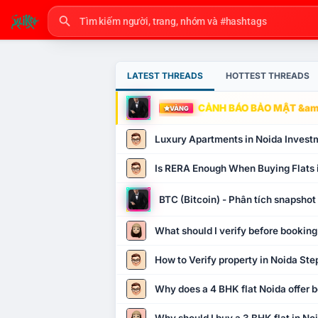
LATEST THREADS
HOTTEST THREADS
CẢNH BÁO BẢO MẬT &amp
VÀNG
Luxury Apartments in Noida Invest
Is RERA Enough When Buying Flats 
BTC (Bitcoin) - Phân tích snapsho
What should I verify before booking
How to Verify property in Noida Ste
Why does a 4 BHK flat Noida offer b