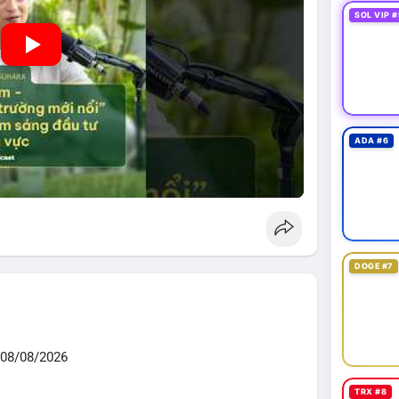
SOL VIP #
ADA #6
DOGE #7
08/08/2026
TRX #8