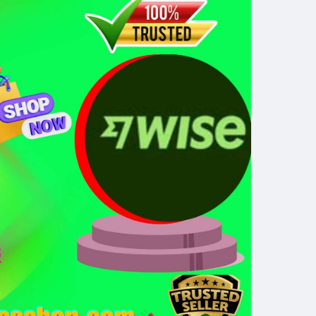
thời gian của Vlike.vn!
oit
#bybitlazarus
#xrpledger