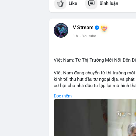
Like
Bình luận
• LunarCrush: Ethereum, Solana, Dogecoin
etc.
💬 DÒNG CHẢY TIN TỨC & TRUYỀN TH
V Stream
• Telegram: US Senate tiến hành bỏ phiếu
1 h
·
Youtube
nhu cầu.
• Binance Square: nhiều trader short, cả
• Binance announcements: hỗ trợ cổ phiế
• Tin tức gần đây: Bitcoin exploit, Bybi
Việt Nam: Từ Thị Trường Mới Nổi Đến 
crypto.
Việt Nam đang chuyển từ thị trường mới
💡 NHẬN ĐỊNH & KHUYẾN NGHỊ:
kinh tế, thu hút đầu tư ngoại địa, và phát
• Tâm lý ngắn hạn: sợ hãi, giảm khối lượ
cơ hội cho nhà đầu tư lặp lại mô hình t
• Khuyến nghị: giữ cẩn thận, tránh short, 
tảng crypto tại Việt Nam cũng tăng trưở
Đọc thêm
đầu tư toàn cầu.
📊 Nguồn: Radar Tâm Lý Thị Trường
🎥 Xem video trực tiếp tại:
Nguồn: VIETSUCCESS