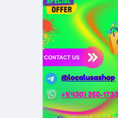
Xem chi tiết các bài viết đầy đủ tại dòng 
#whalealertbtc
#clarityact
#lightningexpl