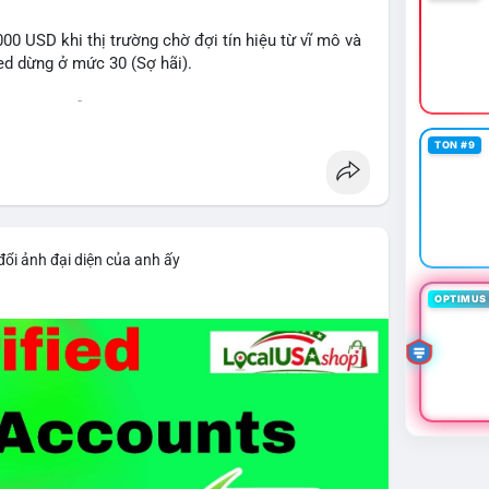
0 USD khi thị trường chờ đợi tín hiệu từ vĩ mô và
eed dừng ở mức 30 (Sợ hãi).
 voi BTC diễn ra dày đặc, đáng chú ý nhất là lệnh
D lúc 08:19 UTC và 61,37 BTC (gần 4 triệu USD) lúc
TON #9
ân bổ tài sản, chưa tạo áp lực bán trực tiếp lên
giai đoạn đầu bình chọn Bill Clarity Act, cần 60
nh stablecoin nội địa có thể thúc đẩy nhu cầu token
đổi ảnh đại diện của anh ấy
bit truy xuất tài sản 1,5 tỷ USD từ vụ hack Triều
OPTIMUS 
 exploit mới trên LND có thể đánh cắp thông tin
g cần cập nhật ngay. XRP Ledger đề xuất sửa đổi
 giá 530 triệu USD.
cao khi Funding Rate BTC chỉ ở mức 0.0035%. Vùng
ài hạn nhưng cần chờ xác nhận dòng tiền.