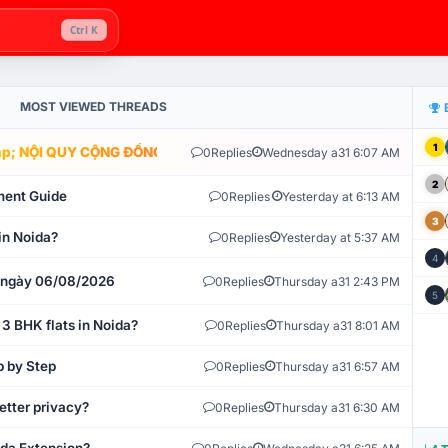
Ctrl K
MOST VIEWED THREADS
1
; NỘI QUY CỘNG ĐỒNG VLIKE.VN: HỆ THỐNG GIÁM SÁT TỰ ĐỘNG V
0
Replies
Wednesday a31 6:07 AM
2
ment Guide
0
Replies
Yesterday at 6:13 AM
3
in Noida?
0
Replies
Yesterday at 5:37 AM
4
t ngày 06/08/2026
0
Replies
Thursday a31 2:43 PM
5
 3 BHK flats in Noida?
0
Replies
Thursday a31 8:01 AM
p by Step
0
Replies
Thursday a31 6:57 AM
etter privacy?
0
Replies
Thursday a31 6:30 AM