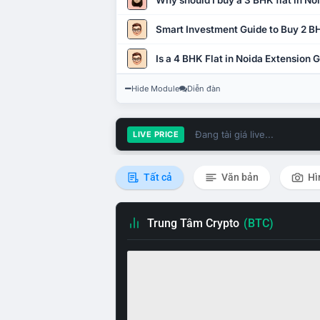
Why should I buy a 3 BHK flat in No
Smart Investment Guide to Buy 2 BH
Is a 4 BHK Flat in Noida Extension
Hide Module
Diễn đàn
Đang tải giá live...
LIVE PRICE
Tất cả
Văn bản
Hì
Trung Tâm Crypto
(BTC)