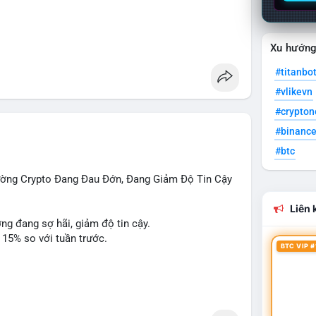
o
Xu hướn
#titanbo
#vlikevn
#crypto
#binanc
#btc
rường Crypto Đang Đau Đớn, Đang Giảm Độ Tin Cậy
Liên k
ờng đang sợ hãi, giảm độ tin cậy.
 15% so với tuần trước.
BTC VIP #
 Penguins, StonkBroker, Cysic, Cronos, Sui,
ương, không liên quan crypto.