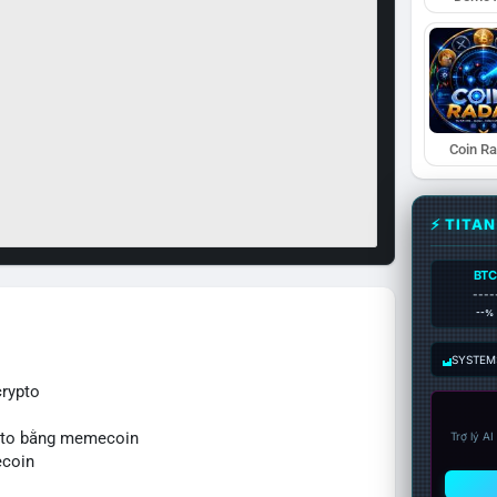
Coin R
⚡ TITA
BTC
----
--%
SYSTEM:
rypto
ypto bằng memecoin
Trợ lý A
ecoin