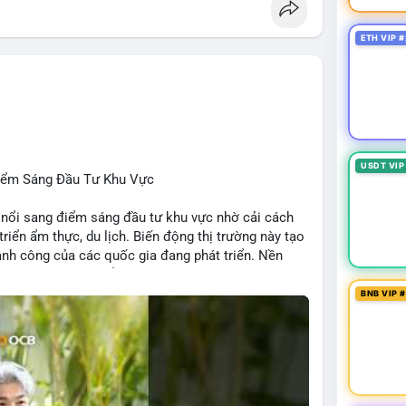
, Chainlink, Litecoin, Tesla, UFC, Premier League,
ETH VIP #
ÔNG:
 Clarity Act, IMF nói stablecoin địa phương tăng
nh báo “short entry”, “điểm mua bán” giảm.
u Apple, IBM, airdrop MMT, competition.
t hack, XRP amendments, Trump media rút khỏi
USDT VIP
Điểm Sáng Đầu Tư Khu Vực
 nổi sang điểm sáng đầu tư khu vực nhờ cải cách
 triển ẩm thực, du lịch. Biến động thị trường này tạo
ng, người bán tăng.
hành công của các quốc gia đang phát triển. Nền
tập trung vào stablecoin, theo dõi US legislation.
ng nhờ chính sách ổn định và sự quan tâm từ nhà
BNB VIP 