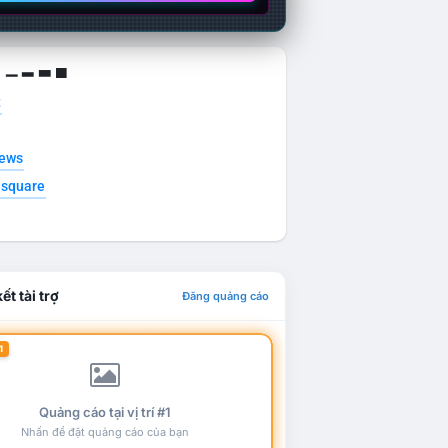
g ▁ ▂ ▃ ▄
t
news
esquare
ết tài trợ
Đăng quảng cáo
1
Quảng cáo tại vị trí #1
Nhấn để đặt quảng cáo của bạn