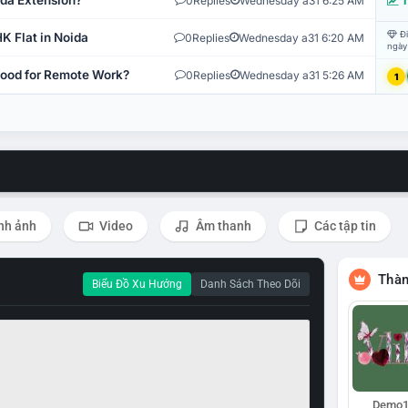
ida Extension?
0
Replies
Wednesday a31 6:25 AM
T
Đi
K Flat in Noida
0
Replies
Wednesday a31 6:20 AM
ngày
 Good for Remote Work?
0
Replies
Wednesday a31 5:26 AM
1
nh ảnh
Video
Âm thanh
Các tập tin
Thàn
Biểu Đồ Xu Hướng
Danh Sách Theo Dõi
Demo1