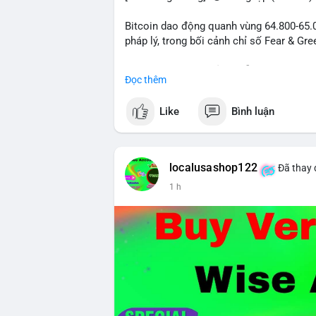
Bitcoin dao động quanh vùng 64.800-65.00
pháp lý, trong bối cảnh chỉ số Fear & Gr
- Thị trường & Giá cả: Chuỗi giao dịch cá
Đọc thêm
chuyển 289,92 BTC trị giá 18,83 triệu US
06:19 UTC. Các lệnh này chủ yếu là tái ph
Like
Bình luận
sàn.
- Quy định & Pháp lý: Thượng viện Mỹ mở 
phiếu để tiến tới tháng tới. IMF nhận đị
localusashop122
Đã thay 
được dollar hỗ trợ. Tòa án Mỹ cho phép By
1 h
Tiên.
- Công nghệ & Bảo mật: BTCPay cảnh báo
đăng nhập Lightning Network, người dùn
bảo mật token hóa tài sản Wall Street trị
Nhà đầu tư nên thận trọng với đòn bẩy 
Fear hiện tại có thể là cơ hội tích lũy d