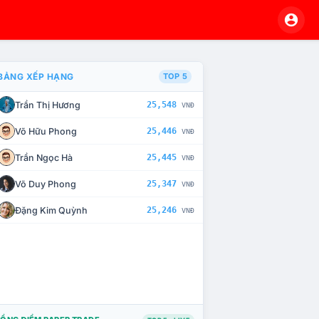
BẢNG XẾP HẠNG
TOP 5
Trần Thị Hương
25,548
VNĐ
À CHẾ TÀI XỬ LÝ VI PHẠM
Võ Hữu Phong
25,446
VNĐ
Trần Ngọc Hà
25,445
VNĐ
Võ Duy Phong
25,347
VNĐ
Đặng Kim Quỳnh
25,246
VNĐ