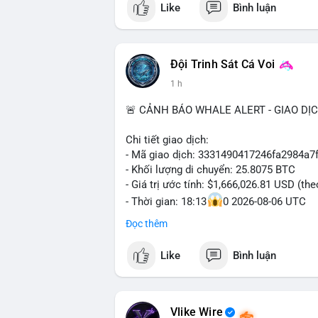
Like
Bình luận
📰 Nguồn: Decrypt
#vlikevn
#titanbot
📰 Nguồn: Cointelegraph
Đội Trinh Sát Cá Voi
1 h
🚨 CẢNH BÁO WHALE ALERT - GIAO DỊ
Chi tiết giao dịch:
- Mã giao dịch: 3331490417246fa2984a
- Khối lượng di chuyển: 25.8075 BTC
- Giá trị ước tính: $1,666,026.81 USD (th
- Thời gian: 18:13
0 2026-08-06 UTC
Đọc thêm
Nhận định phân tích hành vi của Cá voi d
Khối lượng 25.8 BTC trị giá hơn 1.66 tri
Like
Bình luận
cho thấy dấu hiệu của một tổ chức hoặc 
thể là bước khởi đầu cho việc phân bổ l
trước một biến động giá lớn. Nếu dòng ti
hạn có thể gia tăng. Ngược lại, nếu chuyể
Vlike Wire