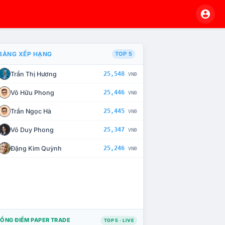
BẢNG XẾP HẠNG
TOP 5
Trần Thị Hương
25,548
VNĐ
À CHẾ TÀI XỬ LÝ VI PHẠM
Võ Hữu Phong
25,446
VNĐ
Trần Ngọc Hà
25,445
VNĐ
Võ Duy Phong
25,347
VNĐ
Đặng Kim Quỳnh
25,246
VNĐ
ỔNG ĐIỂM PAPER TRADE
TOP 5 · LIVE