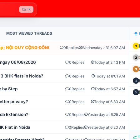
Ctrl K
MOST VIEWED THREADS
1
; NỘI QUY CỘNG ĐỒNG VLIKE.VN: HỆ THỐNG GIÁM SÁT TỰ ĐỘNG V
0
Replies
Wednesday a31 6:07 AM
2
t ngày 06/08/2026
0
Replies
Today at 2:43 PM
3
 3 BHK flats in Noida?
0
Replies
Today at 8:01 AM
4
p by Step
0
Replies
Today at 6:57 AM
5
etter privacy?
0
Replies
Today at 6:30 AM
ida Extension?
0
Replies
Yesterday at 6:25 AM
K Flat in Noida
0
Replies
Yesterday at 6:20 AM
T