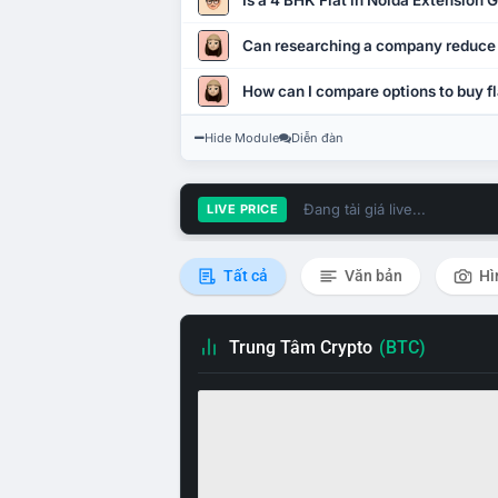
Is a 4 BHK Flat in Noida Extension
Can researching a company reduce
How can I compare options to buy fl
Hide Module
Diễn đàn
Đang tải giá live...
LIVE PRICE
Tất cả
Văn bản
Hì
Trung Tâm Crypto
(BTC)