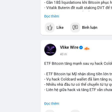
- Gần 1 B$ liquidations khi Bitcoin phục 
- Vitalik Buterin đề xuất staking DVT đ
- BitGo công bố IPO 18$/cổ phiếu, định gi
Đọc thêm
- Thượng viện Mỹ tiến hành dự thảo Clar
- Newrez xem xét Bitcoin và Ethereum tr
Like
Bình luận
dụng giá trị giảm để bù đắp biến động.
- Cơ quan quản lý Hồng Kông bắt đầu cấ
ngặt.
- Tòa án Nga công nhận crypto là tài sản p
Vlike Wire
dân sự.
40 m
- Trump hy vọng ký luật cơ cấu thị trườn
- Saga’s EVM blockchain ngừng hoạt độn
ETF Bitcoin tăng mạnh sau vụ hack Coldc
Ethereum.
- Steak ’n Shake triển khai chương trình
- ETF Bitcoin tại Mỹ nhận dòng tiền lớn 
lương bằng BTC.
- Vụ hack Coldcard wallet đã làm tăng s
- Nhiều nhà đầu tư có thể chuyển từ tự q
#binancesquare
#cryptonews
#btc
#eth
- Liên hệ giữa hack và tăng ETF vẫn chưa
$btc $eth $sol $xrp $cc $sky $sand $skr
#binancesquare
#cryptonews
#btc
#etf
Đọc thêm
#vlikevn
#titanbot
$btc