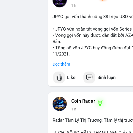
niềm tin cho thị trường. Mức giá $64,556
1 h
đáng chú ý, vì cá voi thường hành động t
JPYC gọi vốn thành công 38 triệu USD v
Lời khuyên ngắn gọn cho nhà đầu tư nhỏ 
Nhà đầu tư nên theo dõi sát dòng tiền ti
• JPYC vừa hoàn tất vòng gọi vốn Series B
xúc; hãy chờ xác nhận hướng đi của dòng 
• Vòng gọi vốn này được dẫn dắt bởi AZ
thời đặt lệnh dừng lỗ chặt chẽ để quản t
Bản.
• Tổng số vốn JPYC huy động được đạt 1
#25dot8btc
#dichuyen1_66trieuusd
#kha
11/2021.
Đọc thêm
#jpyc
#cryptonews
#web3
#japan
#bloc
Like
Bình luận
$btc $eth
#vlikevn
#titanbot
Coin Radar
📰 Nguồn: CoinDesk
1 h
Radar Tâm Lý Thị Trường: Tâm lý thị tr
📊 CHỈ SỐ SỢ HÃI & THAM LAM: Chỉ số Fe