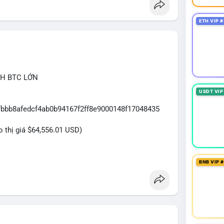
ETH VIP #
CH BTC LỚN
USDT VIP
7fbbb8afedcf4ab0b94167f2ff8e9000148f17048435
eo thị giá $64,556.01 USD)
ựa trên giao dịch này:
BNB VIP 
ệu USD được di chuyển trong một giao dịch duy nhất
cá nhân sở hữu lượng tài sản lớn. Động thái này có
ại danh mục đầu tư, hoặc chuẩn bị thanh khoản
ền này hướng về ví sàn giao dịch, áp lực bán ngắn
n sang ví lạnh, tín hiệu tích lũy dài hạn sẽ củng cố