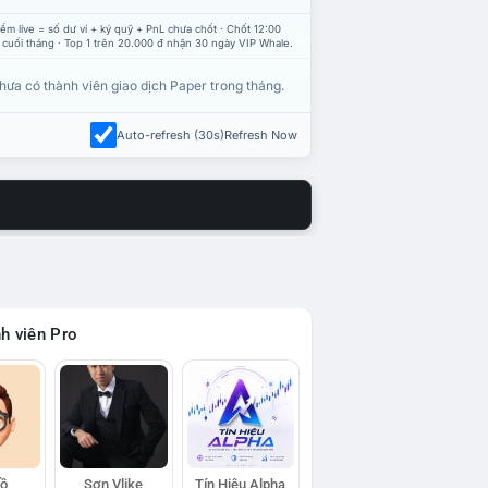
ểm live = số dư ví + ký quỹ + PnL chưa chốt · Chốt 12:00
 cuối tháng · Top 1 trên 20.000 đ nhận 30 ngày VIP Whale.
hưa có thành viên giao dịch Paper trong tháng.
Auto-refresh (30s)
Refresh Now
h viên Pro
Hồ
Sơn Vlike
Tín Hiệu Alpha