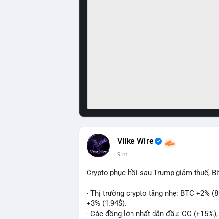
Vlike Wire
9 m
Crypto phục hồi sau Trump giảm thuế, B
- Thị trường crypto tăng nhẹ: BTC +2% (
+3% (1.94$).
- Các đồng lớn nhất dẫn đầu: CC (+15%)