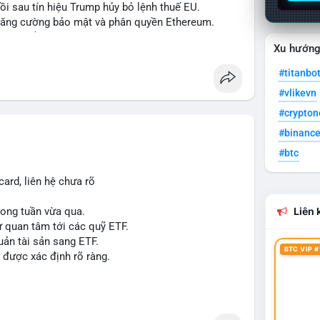
hồi sau tín hiệu Trump hủy bỏ lệnh thuế EU.
ể tăng cường bảo mật và phân quyền Ethereum.
á 2.1 B$.
Xu hướn
ity Act, mặc dù chưa có sự đồng thuận hai đảng.
ong việc xác định đủ điều kiện vay mua nhà, áp
#titanbo
#vlikevn
p giấy phép stablecoin theo khung mới nghiêm
#crypto
háp lý, thiết lập tiền lệ cho các vụ án hình sự và
#binanc
#btc
g crypto sớm, dù vẫn còn rào cản pháp lý.
g sau vụ hack 7 M$, tiền trộm được chuyển sang
ard, liên hệ chưa rõ
 thưởng Bitcoin cho nhân viên, cho phép nhận phần
trong tuần vừa qua.
Liên k
ự quan tâm tới các quỹ ETF.
uản tài sản sang ETF.
#sol
#xrp
#cc
#sky
#sand
#skr
#dvt
BTC VIP #
 được xác định rõ ràng.
 $dvt