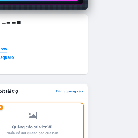
g ▁ ▂ ▃ ▄
t
news
esquare
ết tài trợ
Đăng quảng cáo
1
Quảng cáo tại vị trí #1
Nhấn để đặt quảng cáo của bạn