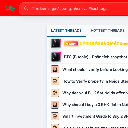
LATEST THREADS
HOTTEST THREADS
CẢNH BÁO BẢO MẬT &amp
VÀNG
BTC (Bitcoin) - Phân tích snapsho
What should I verify before booking
How to Verify property in Noida Ste
Why does a 4 BHK flat Noida offer b
Why should I buy a 3 BHK flat in No
Smart Investment Guide to Buy 2 BH