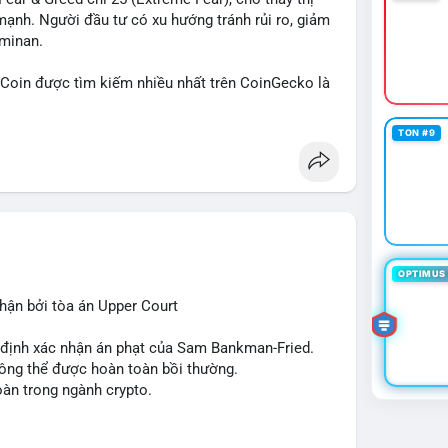
mạnh. Người đầu tư có xu hướng tránh rủi ro, giảm
ominan.
in được tìm kiếm nhiều nhất trên CoinGecko là
 (SUI), Pudgy Penguins (PENGU). Trên Google
, 'phạm nhật minh anh' và 'tô lâm' được nhắc đến
TON #9
các chủ đề không liên quan trực tiếp đến crypto.
 Các bài đăng trên Binance Square tập trung
nhật về sự kiện như 'Lãi lỗ chưa ghi nhận'. Trên
Tether mở rộng vào Saudi Arabia và báo cáo về
 tức quốc tế cũng nhấn mạnh sự động chảy của thị
OPTIMUS 
ận bởi tòa án Upper Court
 trường hiện tại rất tiêu cực do sợ hãi cao,
ớn như Bitcoin và Sui. Người đầu tư cần cẩn trọng,
t định xác nhận án phạt của Sam Bankman-Fried.
xu hướng từ các nguồn tin uy tín.
hông thể được hoàn toàn bồi thường.
oàn trong ngành crypto.