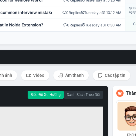
 Good for Remote Work?
0
Replies
Yesterday at 5:26 AM
Đi
 common interview mistakes?
0
Replies
Tuesday a31 10:12 AM
ngày
C
at in Noida Extension?
0
Replies
Tuesday a31 6:30 AM
nh ảnh
Video
Âm thanh
Các tập tin
Thàn
Biểu Đồ Xu Hướng
Danh Sách Theo Dõi
Phí 