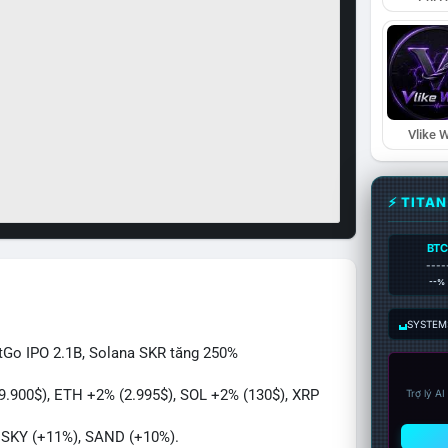
Vlike W
⚡ TITA
BTC
----
--%
SYSTEM:
itGo IPO 2.1B, Solana SKR tăng 250%
89.900$), ETH +2% (2.995$), SOL +2% (130$), XRP
Trợ lý A
, SKY (+11%), SAND (+10%).