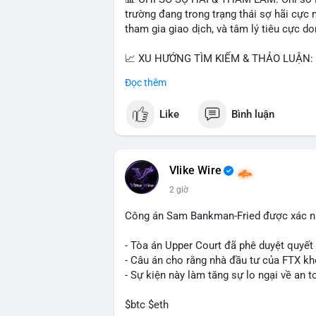
trường đang trong trạng thái sợ hãi cực 
tham gia giao dịch, và tâm lý tiêu cực d
📈 XU HƯỚNG TÌM KIẾM & THẢO LUẬN: Co
Cash Cat (CASHCAT), Bitcoin (BTC), Sui
Đọc thêm
Trends Việt Nam, từ khóa như 'con riêng'
nhiều, có thể phản ánh sự quan tâm đến 
Like
Bình luận
💬 DÒNG CHẢY TIN TỨC & TRUYỀN THÔNG:
vào chiến lược trading, lệnh kẹp, và cập 
Telegram, tin tức nổi bật bao gồm việc 
Vlike Wire
Bitcoin miners chuyển hướng AI. Các tin
2 giờ
trường.
Công án Sam Bankman-Fried được xác nh
💡 NHẬN ĐỊNH & KHUYẾN NGHỊ: Tâm lý thị
nhưng có dấu hiệu tích cực từ các coin l
- Tòa án Upper Court đã phê duyệt quyế
tập trung vào cơ hội an toàn và theo dõi 
- Câu án cho rằng nhà đầu tư của FTX k
- Sự kiện này làm tăng sự lo ngại về an t
📊 Nguồn: Radar Tâm Lý Thị Trường
$btc $eth