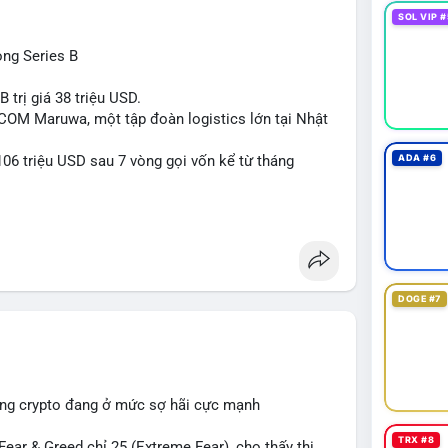
 gần vùng kháng cự tâm lý khiến hành vi này càng
SOL VIP #
rước khi giá bứt phá hoặc điều chỉnh mạnh.
òng Series B
lẻ:
ếp theo từ địa chỉ này. Tránh hành động theo cảm
 trị giá 38 triệu USD.
tiền trước khi đưa ra quyết định vào lệnh, đồng
-COM Maruwa, một tập đoàn logistics lớn tại Nhật
rị rủi ro trong bối cảnh thanh khoản mỏng.
06 triệu USD sau 7 vòng gọi vốn kể từ tháng
ADA #6
ngcu64556
#whalebtc
#theodoidongtien
kchain
DOGE #7
ường crypto đang ở mức sợ hãi cực mạnh
TRX #8
ar & Greed chỉ 25 (Extreme Fear), cho thấy thị