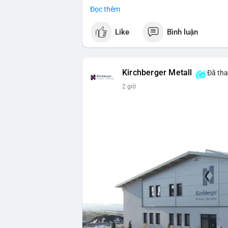
Đọc thêm
#vlikevn
#titanbot
Like
Bình luận
📰 Nguồn: Cointelegraph
Kirchberger Metall
Đã tha
2 giờ