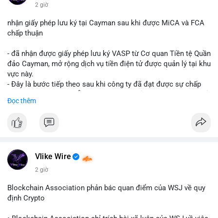
$btc $eth
2 giờ
#vlikevn
#titanbot
nhận giấy phép lưu ký tại Cayman sau khi được MiCA và FCA
chấp thuận
📰 Nguồn: CoinDesk
- đã nhận được giấy phép lưu ký VASP từ Cơ quan Tiền tệ Quần
đảo Cayman, mở rộng dịch vụ tiền điện tử được quản lý tại khu
vực này.
- Đây là bước tiếp theo sau khi công ty đã đạt được sự chấp
thuận từ MiCA (Châu Âu) và FCA (Anh), củng cố vị thế tuân thủ
Đọc thêm
quy định toàn cầu.
- Giấy phép này cho phép cung cấp dịch vụ lưu ký tài sản số
một cách hợp pháp tại Cayman, thu hút thêm khách hàng tổ
chức.
- Động thái này phản ánh xu hướng các sàn giao dịch và nền
tảng tiền điện tử tăng cường tuân thủ pháp lý để mở rộng hoạt
Vlike Wire
động.
2 giờ
#binancesquare
#cryptonews
#blockchain
#regulation
Blockchain Association phản bác quan điểm của WSJ về quy
#custody
định Crypto
$btc $eth