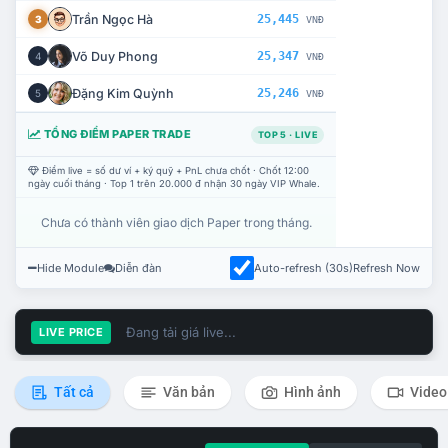
Trần Ngọc Hà
25,445
3
VNĐ
Võ Duy Phong
25,347
4
VNĐ
Đặng Kim Quỳnh
25,246
5
VNĐ
TỔNG ĐIỂM PAPER TRADE
TOP 5 · LIVE
Điểm live = số dư ví + ký quỹ + PnL chưa chốt · Chốt 12:00
ngày cuối tháng · Top 1 trên 20.000 đ nhận 30 ngày VIP Whale.
Chưa có thành viên giao dịch Paper trong tháng.
Hide Module
Diễn đàn
Auto-refresh (30s)
Refresh Now
Đang tải giá live...
LIVE PRICE
Tất cả
Văn bản
Hình ảnh
Video