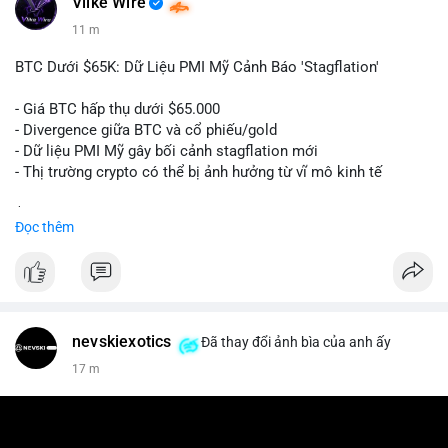
Vlike Wire
11 m
BTC Dưới $65K: Dữ Liệu PMI Mỹ Cảnh Báo 'Stagflation'
- Giá BTC hấp thụ dưới $65.000
- Divergence giữa BTC và cổ phiếu/gold
- Dữ liệu PMI Mỹ gây bối cảnh stagflation mới
- Thị trường crypto có thể bị ảnh hưởng từ vĩ mô kinh tế
$btc
#btc
Đọc thêm
#vlikevn
#titanbot
📰 Nguồn: Cointelegraph
nevskiexotics
Đã thay đổi ảnh bìa của anh ấy
17 m