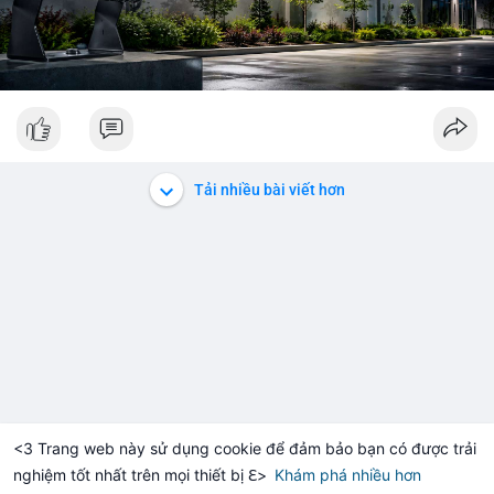
Tải nhiều bài viết hơn
<3 Trang web này sử dụng cookie để đảm bảo bạn có được trải
nghiệm tốt nhất trên mọi thiết bị ℇ>
Khám phá nhiều hơn
Solana
BNB
$1,914.92
$73.42
+1.10%
SOL
-1.18%
BNB