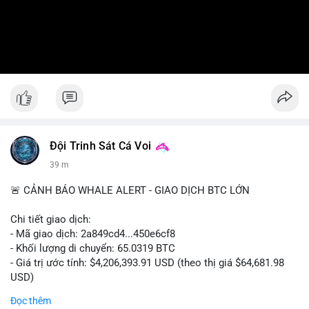
Đội Trinh Sát Cá Voi
39 m
🚨 CẢNH BÁO WHALE ALERT - GIAO DỊCH BTC LỚN
Chi tiết giao dịch:
- Mã giao dịch: 2a849cd4...450e6cf8
- Khối lượng di chuyển: 65.0319 BTC
- Giá trị ước tính: $4,206,393.91 USD (theo thị giá $64,681.98
USD)
- Thời gian: 16:19:52 2026-08-06 UTC
Đọc thêm