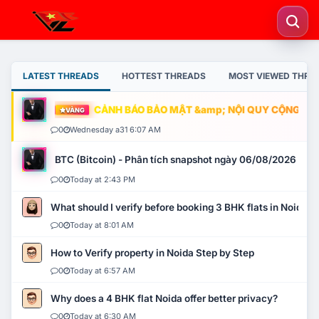
LATEST THREADS
HOTTEST THREADS
MOST VIEWED THRE
CẢNH BÁO BẢO MẬT &amp; NỘI QUY CỘNG ĐỒNG
VÀNG
0
Wednesday a31 6:07 AM
BTC (Bitcoin) - Phân tích snapshot ngày 06/08/2026
0
Today at 2:43 PM
What should I verify before booking 3 BHK flats in Noida?
0
Today at 8:01 AM
How to Verify property in Noida Step by Step
0
Today at 6:57 AM
Why does a 4 BHK flat Noida offer better privacy?
0
Today at 6:30 AM