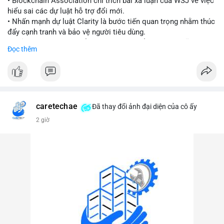
• Blockchain Association chỉ trích bài xã luận của WSJ về việc
hiểu sai các dự luật hỗ trợ đổi mới.
#vlikevn
#titanbot
• Nhấn mạnh dự luật Clarity là bước tiến quan trọng nhằm thúc
đẩy cạnh tranh và bảo vệ người tiêu dùng.
📰 Nguồn: Cointelegraph
• Phản đối các quan điểm kìm hãm sự đổi mới trong lĩnh vực
Đọc thêm
tài sản số.
#blockchain
#cryptonews
#regulation
#binancesquare
$btc $eth
caretechae
Đã thay đổi ảnh đại diện của cô ấy
#vlikevn
#titanbot
2 giờ
📰 Nguồn: CoinDesk