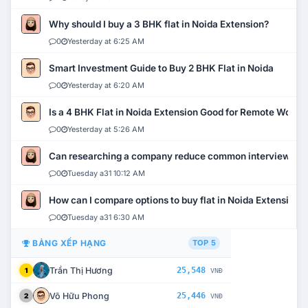
Why should I buy a 3 BHK flat in Noida Extension?
0
Yesterday at 6:25 AM
Smart Investment Guide to Buy 2 BHK Flat in Noida
0
Yesterday at 6:20 AM
Is a 4 BHK Flat in Noida Extension Good for Remote Work?
0
Yesterday at 5:26 AM
Can researching a company reduce common interview mi
0
Tuesday a31 10:12 AM
How can I compare options to buy flat in Noida Extension?
0
Tuesday a31 6:30 AM
BẢNG XẾP HẠNG
TOP 5
Trần Thị Hương
25,548
1
VNĐ
Võ Hữu Phong
25,446
2
VNĐ