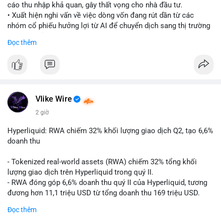
cáo thu nhập khả quan, gây thất vọng cho nhà đầu tư.
• Xuất hiện nghi vấn về việc dòng vốn đang rút dần từ các
nhóm cổ phiếu hưởng lợi từ AI để chuyển dịch sang thị trường
tiền điện tử.
Đọc thêm
• Diễn biến này có thể là tín hiệu cho thấy sự luân chuyển dòng
tiền giữa các nhóm tài sản công nghệ và crypto.
#binancesquare
#cryptonews
#marketanalysis
#ai
#investing
$btc $eth
Vlike Wire
2 giờ
#vlikevn
#titanbot
Hyperliquid: RWA chiếm 32% khối lượng giao dịch Q2, tạo 6,6%
📰 Nguồn: CoinDesk
doanh thu
- Tokenized real-world assets (RWA) chiếm 32% tổng khối
lượng giao dịch trên Hyperliquid trong quý II.
- RWA đóng góp 6,6% doanh thu quý II của Hyperliquid, tương
đương hơn 11,1 triệu USD từ tổng doanh thu 169 triệu USD.
- Đây là dấu hiệu mạnh mẽ về sự tăng trưởng của thị trường tài
Đọc thêm
sản hóa thực tế trên sàn giao dịch phi tập trung.