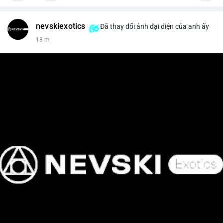
nevskiexotics
Đã thay đổi ảnh đại diện của anh ấy
18 m