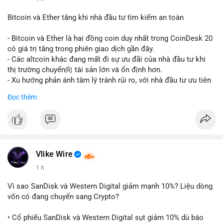
#vlikevn
#titanbot
Bitcoin và Ether tăng khi nhà đầu tư tìm kiếm an toàn
📰 Nguồn: CoinDesk
- Bitcoin và Ether là hai đồng coin duy nhất trong CoinDesk 20
có giá trị tăng trong phiên giao dịch gần đây.
- Các altcoin khác đang mất đi sự ưu đãi của nhà đầu tư khi
thị trường chuyển向 tài sản lớn và ổn định hơn.
- Xu hướng phản ánh tâm lý tránh rủi ro, với nhà đầu tư ưu tiên
các token có vốn hóa thị trường lớn nhất.
Đọc thêm
$btc
#btc
$eth
#eth
#vlikevn
#titanbot
📰 Nguồn: CoinDesk
Vlike Wire
1 h
Vì sao SanDisk và Western Digital giảm mạnh 10%? Liệu dòng
vốn có đang chuyển sang Crypto?
• Cổ phiếu SanDisk và Western Digital sụt giảm 10% dù báo