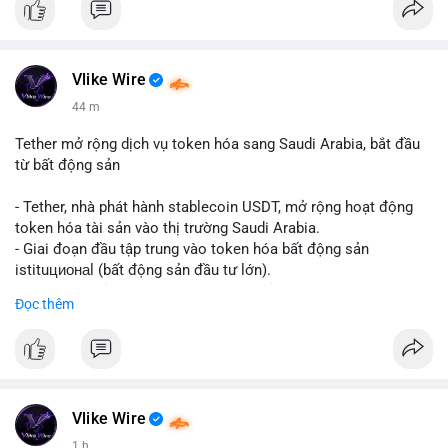
Vlike Wire
44 m
Tether mở rộng dịch vụ token hóa sang Saudi Arabia, bắt đầu
từ bất động sản
- Tether, nhà phát hành stablecoin USDT, mở rộng hoạt động
token hóa tài sản vào thị trường Saudi Arabia.
- Giai đoạn đầu tập trung vào token hóa bất động sản
istituционаl (bất động sản đầu tư lớn).
- Kế hoạch mở rộng sang các lớp tài sản khác trong tương lai.
Đọc thêm
- Bước đi này nhằm tăng khả năng truy cập và thanh khoản cho
tài sản truyền thống qua blockchain.
#binancesquare
#cryptonews
#usdt
#tether
#tokenization
#realestate
#saudiarabia
#blockchain
Vlike Wire
$usdt
1 h