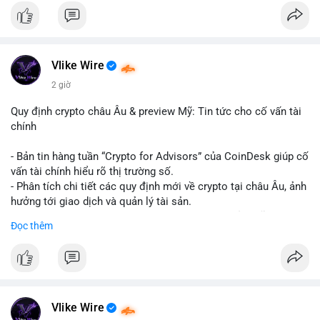
#binancesquare
#cryptonews
#hyperliquid
#rwa
#defi
$btc $eth
Vlike Wire
#vlikevn
#titanbot
2 giờ
📰 Nguồn: Cointelegraph
Quy định crypto châu Âu & preview Mỹ: Tin tức cho cố vấn tài
chính
- Bản tin hàng tuần “Crypto for Advisors” của CoinDesk giúp cố
vấn tài chính hiểu rõ thị trường số.
- Phân tích chi tiết các quy định mới về crypto tại châu Âu, ảnh
hưởng tới giao dịch và quản lý tài sản.
- Đánh giá các xu hướng và dự báo chính sách của Mỹ, giúp
Đọc thêm
nhà đầu tư chuẩn bị chiến lược.
- Cập nhật nhanh các thay đổi pháp lý, rủi ro và cơ hội đầu tư
trong lĩnh vực blockchain.
#binancesquare
#cryptonews
#regulation
#europe
#us
Vlike Wire