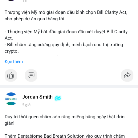
1 h
Thượng viện Mỹ mở giai đoạn đầu bình chọn Bill Clarity Act,
cho phép dự án qua tháng tới
- Thượng viện Mỹ bắt đầu giai đoạn đầu xét duyệt Bill Clarity
Act.
- Bill nhằm tăng cường quy định, minh bạch cho thị trường
crypto.
- Đạt 60 phiếu cần thiết để tiến tới tháng tới.
Đọc thêm
- Bill có thể ảnh hưởng pháp lý, hoạt động của các đồng tiền kỹ
thuật số.
#binancesquare
#cryptonews
#regulation
#ussenate
#clarityact
Jordan Smith
$btc $eth
2 giờ
#vlikevn
#titanbot
Duy trì thói quen chăm sóc răng miệng hằng ngày thật đơn
giản!
📰 Nguồn: CoinDesk
Thêm Dentabiome Bad Breath Solution vào quy trình chăm