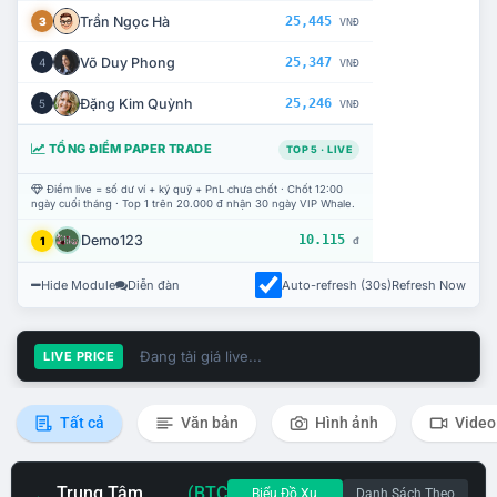
Trần Ngọc Hà
25,445
3
VNĐ
Võ Duy Phong
25,347
4
VNĐ
Đặng Kim Quỳnh
25,246
5
VNĐ
TỔNG ĐIỂM PAPER TRADE
TOP 5 · LIVE
Điểm live = số dư ví + ký quỹ + PnL chưa chốt · Chốt 12:00
ngày cuối tháng · Top 1 trên 20.000 đ nhận 30 ngày VIP Whale.
Demo123
10.115
1
đ
Hide Module
Diễn đàn
Auto-refresh (30s)
Refresh Now
Đang tải giá live...
LIVE PRICE
Tất cả
Văn bản
Hình ảnh
Video
Trung Tâm
(BTC
Biểu Đồ Xu
Danh Sách Theo