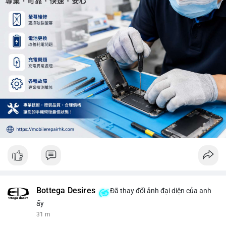
trung trong 24 giờ tới.
#12dot29btc
#vilanh
#tichluydaihan
#phienau
#btcmempool
Bottega Desires
Đã thay đổi ảnh đại diện của anh
ấy
31 m