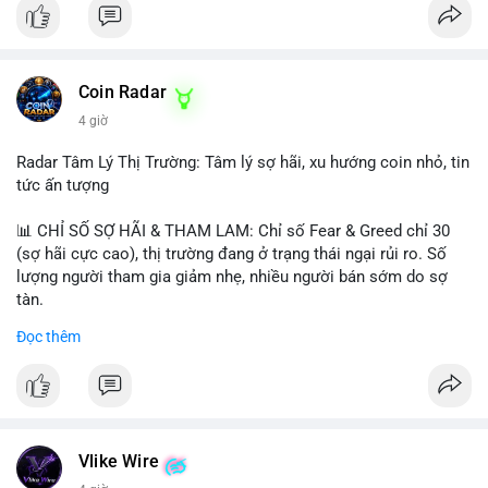
Coin Radar
4 giờ
Radar Tâm Lý Thị Trường: Tâm lý sợ hãi, xu hướng coin nhỏ, tin
tức ấn tượng
📊 CHỈ SỐ SỢ HÃI & THAM LAM: Chỉ số Fear & Greed chỉ 30
(sợ hãi cực cao), thị trường đang ở trạng thái ngại rủi ro. Số
lượng người tham gia giảm nhẹ, nhiều người bán sớm do sợ
tàn.
Đọc thêm
📈 XU HƯỚNG TÌM KIẾM & THẢO LUẬN: Biconomy (BICO),
Pudgy Penguins (PENGU), Bitcoin SV (BSV) và Kaspa (KAS) là
coin được tìm kiếm nhiều nhất. Chủ đề NFT (Pudgy Penguins),
AI (Hyperliquid) và ổn định (BSV) nổi bật.
💬 DÒNG CHẢY TIN TỨC & TRUYỀN THÔNG: Bàn tán trên
Vlike Wire
Binance Square tập trung vào lệnh kẹp, dự báo NVDA và Musk