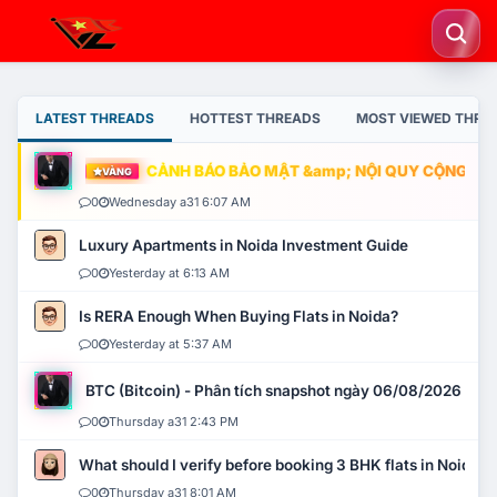
LATEST THREADS
HOTTEST THREADS
MOST VIEWED THRE
CẢNH BÁO BẢO MẬT &amp; NỘI QUY CỘNG ĐỒNG
VÀNG
0
Wednesday a31 6:07 AM
Luxury Apartments in Noida Investment Guide
0
Yesterday at 6:13 AM
Is RERA Enough When Buying Flats in Noida?
0
Yesterday at 5:37 AM
BTC (Bitcoin) - Phân tích snapshot ngày 06/08/2026
0
Thursday a31 2:43 PM
What should I verify before booking 3 BHK flats in Noida?
0
Thursday a31 8:01 AM