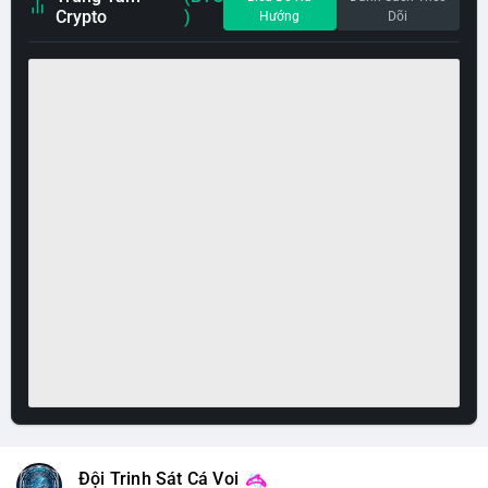
Crypto
)
Hướng
Dõi
Đội Trinh Sát Cá Voi