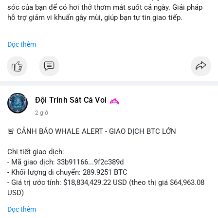
sóc của bạn để có hơi thở thơm mát suốt cả ngày. Giải pháp
hỗ trợ giảm vi khuẩn gây mùi, giúp bạn tự tin giao tiếp.
Bắt đầu ngay hôm nay với bước chăm sóc nhỏ nhưng hiệu quả
Đọc thêm
lớn cho nụ cười khỏe mạnh.
#dentabiome
#badbreathsolution
#hoithothommat
#chamsocrangmieng
#suckhoerangmieng
#nucuoitutin
Đội Trinh Sát Cá Voi
2 giờ
🚨 CẢNH BÁO WHALE ALERT - GIAO DỊCH BTC LỚN
Chi tiết giao dịch:
- Mã giao dịch: 33b91166...9f2c389d
- Khối lượng di chuyển: 289.9251 BTC
- Giá trị ước tính: $18,834,429.22 USD (theo thị giá $64,963.08
USD)
- Thời gian: 08:19:30 2026-08-08 UTC
Đọc thêm