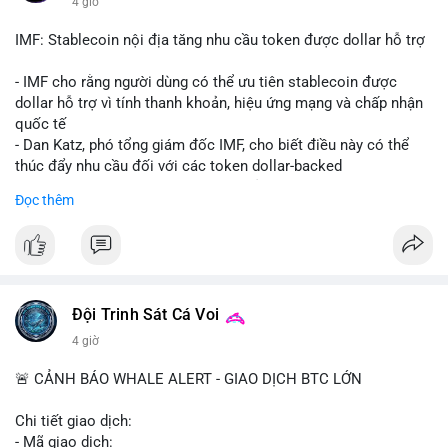
4 giờ
Starship 13. Telegram nhấn mạnh luật mới tại Brazil và tranh
luận về Clearity Act.
IMF: Stablecoin nội địa tăng nhu cầu token được dollar hỗ trợ
💡 NHẬN ĐỊNH & KHUYẾN NGHỊ: Tâm lý ngắn hạn vẫn tiêu
- IMF cho rằng người dùng có thể ưu tiên stablecoin được
cực do sợ hãi, nhưng xu hướng coin nhỏ và tin tức AI/NVIDA
dollar hỗ trợ vì tính thanh khoản, hiệu ứng mạng và chấp nhận
có thể tạo cơ hội mua sớm. Cần theo dõi sự thay đổi trong
quốc tế
chính sách crypto Mỹ.
- Dan Katz, phó tổng giám đốc IMF, cho biết điều này có thể
thúc đẩy nhu cầu đối với các token dollar-backed
📊 Nguồn: Radar Tâm Lý Thị Trường
- Nhận định được đưa ra trong bối cảnh các quốc gia phát
Đọc thêm
triển stablecoin nội địa
$btc $eth
#vlikevn
#titanbot
Đội Trinh Sát Cá Voi
📰 Nguồn: Cointelegraph
4 giờ
🚨 CẢNH BÁO WHALE ALERT - GIAO DỊCH BTC LỚN
Chi tiết giao dịch:
- Mã giao dịch: