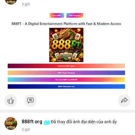
3 giờ
📰 Nguồn: CoinDesk
888ft org
Đã thay đổi ảnh đại diện của anh ấy
3 giờ