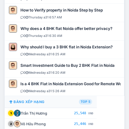
How to Verify property in Noida Step by Step
0
Thursday a31 6:57 AM
Why does a 4 BHK flat Noida offer better privacy?
0
Thursday a31 6:30 AM
Why should I buy a 3 BHK flat in Noida Extension?
0
Wednesday a31 6:25 AM
Smart Investment Guide to Buy 2 BHK Flat in Noida
0
Wednesday a31 6:20 AM
Is a 4 BHK Flat in Noida Extension Good for Remote Work?
0
Wednesday a31 5:26 AM
BẢNG XẾP HẠNG
TOP 5
Trần Thị Hương
25,548
1
VNĐ
Võ Hữu Phong
25,446
2
VNĐ