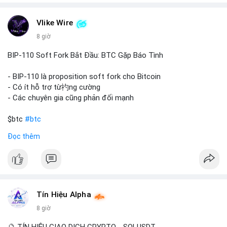
trong một giao dịch duy nhất cho thấy dấu hiệu của một tổ
chức hoặc cá nhân sở hữu lượng tài sản lớn. Động thái này có
Vlike Wire
thể phản ánh ba kịch bản chính: thứ nhất, cá voi đang chuẩn bị
thanh khoản bằng cách chuyển lên sàn giao dịch, tạo áp lực
8 giờ
bán tiềm năng; thứ hai, tài sản được chuyển vào ví lạnh để nắm
giữ dài hạn, thể hiện niềm tin vào xu hướng tăng; thứ ba, hành
BIP-110 Soft Fork Bắt Đầu: BTC Gặp Báo Tình
vi chia tách hoặc tái cấu trúc danh mục nhằm phân tán rủi ro.
Với mức giá 65K, khối lượng này không quá lớn để gây sốc
- BIP-110 là proposition soft fork cho Bitcoin
thanh khoản tức thời, nhưng vẫn đủ sức tạo biến động tâm lý
- Có ít hỗ trợ từ礿ng cường
ngắn hạn nếu hướng đến sàn tập trung.
- Các chuyên gia cũng phản đối mạnh
Lời khuyên cho nhà đầu tư nhỏ lẻ:
$btc
#btc
Theo dõi các giao dịch tiếp theo từ cùng địa chỉ ví để xác nhận
Đọc thêm
hướng đi của dòng tiền. Tránh hành động theo cảm xúc, ưu
#vlikevn
#titanbot
tiên quản trị rủi ro và không mở vị thế lớn trước khi có tín hiệu
rõ ràng về đích đến của số BTC này.
📰 Nguồn: CoinDesk
#94dot58btc
#vilanh
#chuyentiencavoi
#btcmempool
#dongtienlon
Tín Hiệu Alpha
8 giờ