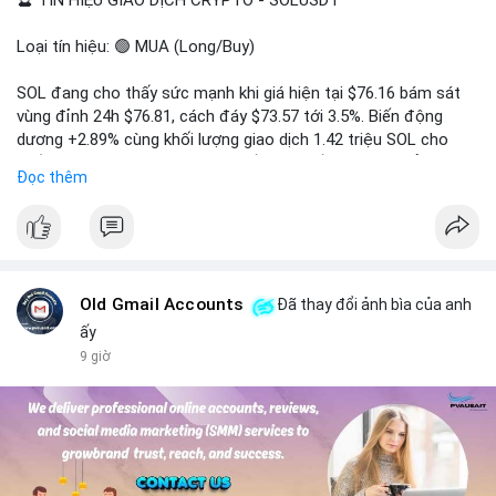
🔮 TÍN HIỆU GIAO DỊCH CRYPTO - SOLUSDT
Loại tín hiệu: 🟢 MUA (Long/Buy)
SOL đang cho thấy sức mạnh khi giá hiện tại $76.16 bám sát
vùng đỉnh 24h $76.81, cách đáy $73.57 tới 3.5%. Biến động
dương +2.89% cùng khối lượng giao dịch 1.42 triệu SOL cho
thấy lực cầu chủ động đang chiếm ưu thế, phe mua kiểm soát
Đọc thêm
hoàn toàn nhịp điều chỉnh.
Khuyến nghị giao dịch cụ thể:
- Vùng Entry: 75.80 - 76.20 (chờ retest vùng kháng cự cũ thành
hỗ trợ)
- Mục tiêu chốt lời: TP1: 77.50, TP2: 78.80
Old Gmail Accounts
Đã thay đổi ảnh bìa của anh
- Cắt lỗ: 74.90 (dưới vùng hỗ trợ gần nhất)
ấy
9 giờ
Quản trị vốn: Khối lượng vào lệnh tối đa 2-3% tài khoản, ưu tiên
chốt 50% vị thế tại TP1 và dời stop loss về điểm hòa vốn.
#solusdt
#longsol
#vung76
#breakoutsol
#lenhmuasol