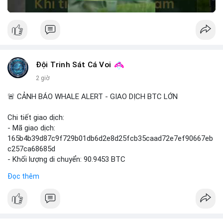
Đội Trinh Sát Cá Voi
2 giờ
🚨 CẢNH BÁO WHALE ALERT - GIAO DỊCH BTC LỚN
Chi tiết giao dịch:
- Mã giao dịch:
165b4b39d87c9f729b01db6d2e8d25fcb35caad72e7ef90667eb
c257ca68685d
- Khối lượng di chuyển: 90.9453 BTC
- Giá trị ước tính: $5,896,958.66 USD (theo thị giá $64,840.69
Đọc thêm
USD)
- Thời gian: 02:19:41 2026-08-09 UTC
Nhận định hành vi: Khối lượng gần 91 BTC, tương đương gần 6