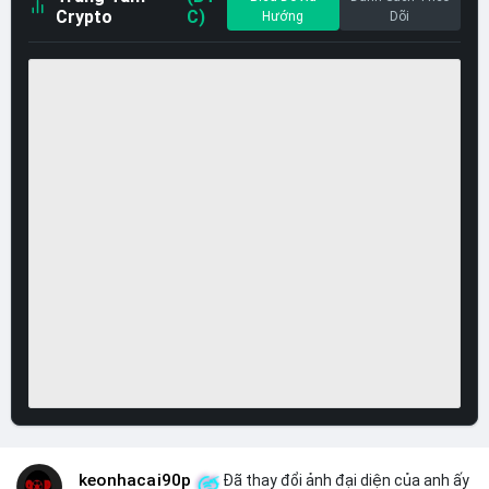
Crypto
C)
Hướng
Dõi
keonhacai90p
Đã thay đổi ảnh đại diện của anh ấy