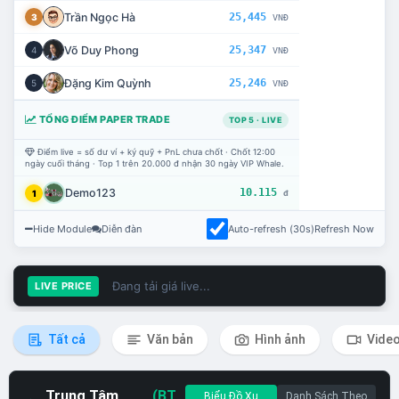
Trần Ngọc Hà
25,445
3
VNĐ
Võ Duy Phong
25,347
4
VNĐ
Đặng Kim Quỳnh
25,246
5
VNĐ
TỔNG ĐIỂM PAPER TRADE
TOP 5 · LIVE
Điểm live = số dư ví + ký quỹ + PnL chưa chốt · Chốt 12:00
ngày cuối tháng · Top 1 trên 20.000 đ nhận 30 ngày VIP Whale.
Demo123
10.115
1
đ
Hide Module
Diễn đàn
Auto-refresh (30s)
Refresh Now
Đang tải giá live...
LIVE PRICE
Tất cả
Văn bản
Hình ảnh
Vide
Trung Tâm
(BT
Biểu Đồ Xu
Danh Sách Theo