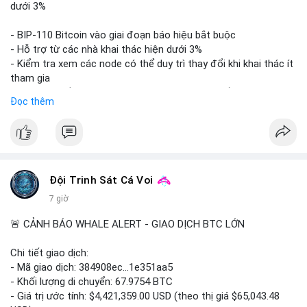
📊 Nguồn: Radar Tâm Lý Thị Trường
giá. Cần theo dõi sát sao bước tiếp theo của dòng tiền này.
dưới 3%
Lời khuyên: Nhà đầu tư nhỏ lẻ nên thận trọng quan sát biến
- BIP-110 Bitcoin vào giai đoạn báo hiệu bắt buộc
động thanh khoản trong 24-48 giờ tới. Tránh hành động theo
- Hỗ trợ từ các nhà khai thác hiện dưới 3%
cảm xúc, hãy chờ xác nhận điểm đến của số BTC này trước khi
- Kiểm tra xem các node có thể duy trì thay đổi khi khai thác ít
điều chỉnh vị thế.
tham gia
- Thảo luận về phương án hard fork dự phòng nếu cần
Đọc thêm
#556btc
#36trusd
#cavoichuyentien
#aplucban
#tichluydaihan
$btc
#btc
#vlikevn
#titanbot
📰 Nguồn: Cointelegraph
Đội Trinh Sát Cá Voi
7 giờ
🚨 CẢNH BÁO WHALE ALERT - GIAO DỊCH BTC LỚN
Chi tiết giao dịch:
- Mã giao dịch: 384908ec...1e351aa5
- Khối lượng di chuyển: 67.9754 BTC
- Giá trị ước tính: $4,421,359.00 USD (theo thị giá $65,043.48