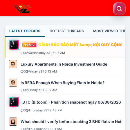
LATEST THREADS
HOTTEST THREADS
MOST VIEWED THRE
CẢNH BÁO BẢO MẬT &amp; NỘI QUY CỘNG ĐỒN
VÀNG
0
Wednesday a31 6:07 AM
Luxury Apartments in Noida Investment Guide
0
Friday a31 6:13 AM
Is RERA Enough When Buying Flats in Noida?
0
Friday a31 5:37 AM
BTC (Bitcoin) - Phân tích snapshot ngày 06/08/2026
0
Thursday a31 2:43 PM
What should I verify before booking 3 BHK flats in Noida?
0
Thursday a31 8:01 AM