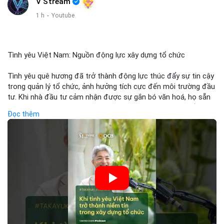
V Stream
1 h
·
Youtube
Tình yêu Việt Nam: Nguồn động lực xây dựng tổ chức
Tình yêu quê hương đã trở thành động lực thúc đẩy sự tin cậy
trong quản lý tổ chức, ảnh hưởng tích cực đến môi trường đầu
tư. Khi nhà đầu tư cảm nhận được sự gắn bó văn hoá, họ sẵn
sàng đầu tư dài hạn vào các doanh nghiệp nội địa, bao gồm cả
Đọc thêm
các công ty blockchain và tiền mã hoá. Sự tăng cường niềm tin
này giúp giảm rủi ro thị trường, cải thiện chi phí vốn và thúc đẩy
sự phát triển bền vững của ngành công nghệ tài chính. Các nhà
quản lý cần khai thác tinh thần này để xây dựng chiến lược
phát triển bền vững và thu hút vốn đầu tư.
🎥 Xem video trực tiếp tại:
Nguồn: VIETSUCCESS