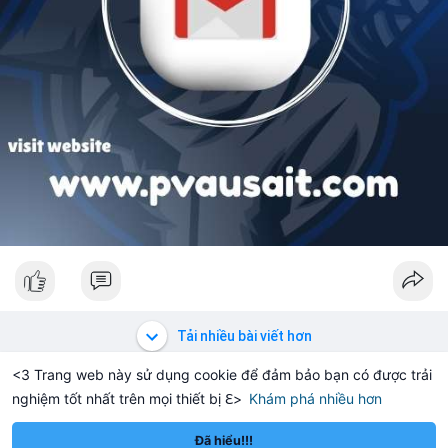
Tải nhiều bài viết hơn
<3 Trang web này sử dụng cookie để đảm bảo bạn có được trải
nghiệm tốt nhất trên mọi thiết bị ℇ>
Khám phá nhiều hơn
Solana
BNB
$76.03
$601.14
SOL
+1.90%
BNB
+1.39%
Đã hiểu!!!