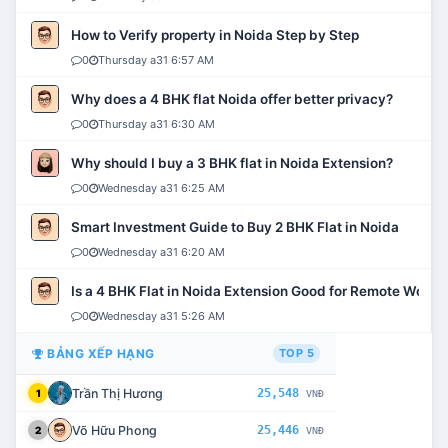
How to Verify property in Noida Step by Step
0
Thursday a31 6:57 AM
Why does a 4 BHK flat Noida offer better privacy?
0
Thursday a31 6:30 AM
Why should I buy a 3 BHK flat in Noida Extension?
0
Wednesday a31 6:25 AM
Smart Investment Guide to Buy 2 BHK Flat in Noida
0
Wednesday a31 6:20 AM
Is a 4 BHK Flat in Noida Extension Good for Remote Work?
0
Wednesday a31 5:26 AM
BẢNG XẾP HẠNG
TOP 5
Trần Thị Hương
25,548
1
VNĐ
Võ Hữu Phong
25,446
2
VNĐ