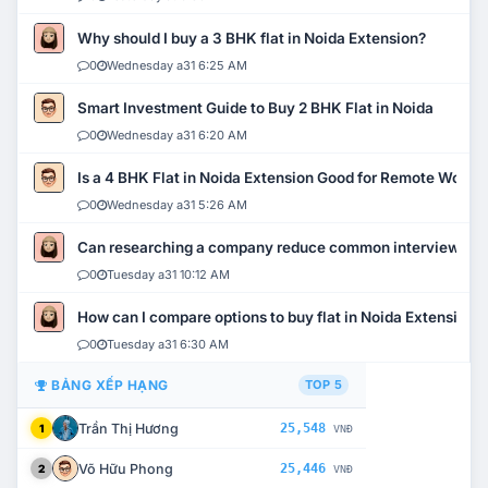
Why should I buy a 3 BHK flat in Noida Extension?
0
Wednesday a31 6:25 AM
Smart Investment Guide to Buy 2 BHK Flat in Noida
0
Wednesday a31 6:20 AM
Is a 4 BHK Flat in Noida Extension Good for Remote Work?
0
Wednesday a31 5:26 AM
Can researching a company reduce common interview mi
0
Tuesday a31 10:12 AM
How can I compare options to buy flat in Noida Extension?
0
Tuesday a31 6:30 AM
BẢNG XẾP HẠNG
TOP 5
Trần Thị Hương
25,548
1
VNĐ
Võ Hữu Phong
25,446
2
VNĐ