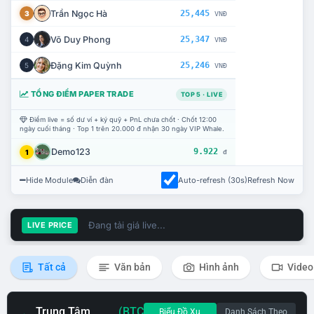
Trần Ngọc Hà
25,445
3
VNĐ
Võ Duy Phong
25,347
4
VNĐ
Đặng Kim Quỳnh
25,246
5
VNĐ
TỔNG ĐIỂM PAPER TRADE
TOP 5 · LIVE
Điểm live = số dư ví + ký quỹ + PnL chưa chốt · Chốt 12:00
ngày cuối tháng · Top 1 trên 20.000 đ nhận 30 ngày VIP Whale.
Demo123
9.922
1
đ
Hide Module
Diễn đàn
Auto-refresh (30s)
Refresh Now
Đang tải giá live...
LIVE PRICE
Tất cả
Văn bản
Hình ảnh
Video
Trung Tâm
(BTC
Biểu Đồ Xu
Danh Sách Theo