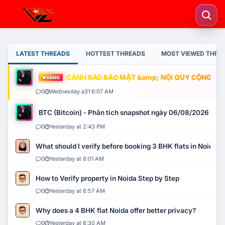
LATEST THREADS
HOTTEST THREADS
MOST VIEWED THRE
CẢNH BÁO BẢO MẬT &amp; NỘI QUY CỘNG ĐỒNG
VÀNG
0
Wednesday a31 6:07 AM
BTC (Bitcoin) - Phân tích snapshot ngày 06/08/2026
0
Yesterday at 2:43 PM
What should I verify before booking 3 BHK flats in Noida?
0
Yesterday at 8:01 AM
How to Verify property in Noida Step by Step
0
Yesterday at 6:57 AM
Why does a 4 BHK flat Noida offer better privacy?
0
Yesterday at 6:30 AM