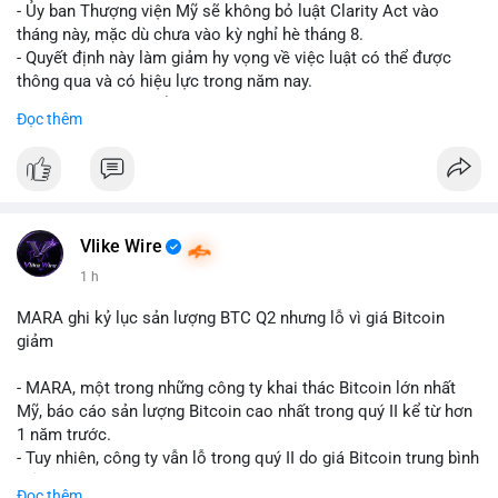
- Ủy ban Thượng viện Mỹ sẽ không bỏ luật Clarity Act vào
tháng này, mặc dù chưa vào kỳ nghỉ hè tháng 8.
- Quyết định này làm giảm hy vọng về việc luật có thể được
thông qua và có hiệu lực trong năm nay.
- Luật Clarity Act nhằm cung cấp quy định rõ ràng hơn về danh
Đọc thêm
mục chứng chỉ cho tài sản số tại Mỹ.
- Sự trì hoãn có thể ảnh hưởng đến sự tin tưởng của nhà đầu tư
và phát triển thị trường crypto tại Mỹ.
$btc $eth
Vlike Wire
#vlikevn
#titanbot
1 h
📰 Nguồn: CoinDesk
MARA ghi kỷ lục sản lượng BTC Q2 nhưng lỗ vì giá Bitcoin
giảm
- MARA, một trong những công ty khai thác Bitcoin lớn nhất
Mỹ, báo cáo sản lượng Bitcoin cao nhất trong quý II kể từ hơn
1 năm trước.
- Tuy nhiên, công ty vẫn lỗ trong quý II do giá Bitcoin trung bình
giảm 28% so với cùng kỳ năm trước.
Đọc thêm