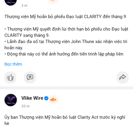
3 m
Thượng viện Mỹ hoãn bỏ phiếu Đạo luật CLARITY đến tháng 9
• Thượng viện Mỹ quyết định lùi thời hạn bỏ phiếu cho Đạo luật
CLARITY sang tháng 9.
• Lãnh đạo đa số tại Thượng viện John Thune xác nhận việc trì
hoãn này.
• Động thái này có thể ảnh hưởng đến tiến trình lập pháp liên
quan đến khung pháp lý tiền điện tử tại Mỹ.
Đọc thêm
$btc $eth
#vlikevn
#titanbot
📰 Nguồn: Cointelegraph
Vlike Wire
35 m
Ủy ban Thượng viện Mỹ hoãn bỏ luật Clarity Act trước kỳ nghỉ
hè