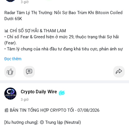
3 giờ
#binancesquare
#cryptonews
#wintermute
#brokerdealer
Radar Tâm Lý Thị Trường: Nỗi Sợ Bao Trùm Khi Bitcoin Coiled
#tokenizedsecurities
#usregulation
Dưới 65K
$btc $eth
📊 CHỈ SỐ SỢ HÃI & THAM LAM
• Chỉ số Fear & Greed hiện ở mức 29, thuộc trạng thái Sợ hãi
#vlikevn
#titanbot
(Fear).
• Tâm lý chung của nhà đầu tư đang khá tiêu cực, phản ánh sự
📰 Nguồn: Cointelegraph
thận trọng cao độ trước các biến động thị trường.
Đọc thêm
📈 XU HƯỚNG TÌM KIẾM & THẢO LUẬN
• CoinGecko Trending: Plume (PLUME), Cash Cat (CASHCAT),
Biconomy (BICO), Hashflow (HFT), Ondo (ONDO), StonkBroker
(STONKBROKER), (PUMP).
• LunarCrush Trending: Ethereum, Solana, Dogecoin, Polkadot,
Crypto Daily Wire
Chainlink.
3 giờ
• Google Trends Việt Nam: Các chủ đề về bóng đá (Man Utd,
Viettel) và các từ khóa đời sống khác đang chiếm ưu thế.
📰 BẢN TIN TỔNG HỢP CRYPTO TỐI - 07/08/2026
💬 DÒNG CHẢY TIN TỨC & TRUYỀN THÔNG
[Xu hướng chung]: 🟡 Trung lập (Neutral)
• Tin tức pháp lý: Tòa phúc thẩm Hoa Kỳ giữ nguyên bản án 25