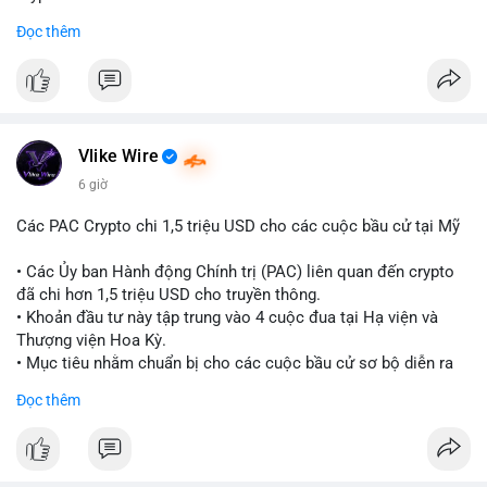
sàn trước khi hành động.
Đọc thêm
#binancesquare
#cryptonews
#ondofinance
#154dot8btc
#vilanh
#tichluydaihan
#mempoolbtc
$btc $eth
#vlikevn
#titanbot
Vlike Wire
📰 Nguồn: CoinDesk
6 giờ
Các PAC Crypto chi 1,5 triệu USD cho các cuộc bầu cử tại Mỹ
• Các Ủy ban Hành động Chính trị (PAC) liên quan đến crypto
đã chi hơn 1,5 triệu USD cho truyền thông.
• Khoản đầu tư này tập trung vào 4 cuộc đua tại Hạ viện và
Thượng viện Hoa Kỳ.
• Mục tiêu nhằm chuẩn bị cho các cuộc bầu cử sơ bộ diễn ra
vào ngày 18 tháng 8.
Đọc thêm
#cryptonews
#politics
#usa
#binancesquare
$btc $eth