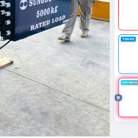
TON #9
OPTIMUS 