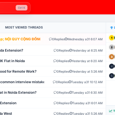
Ctrl K
MOST VIEWED THREADS
1
; NỘI QUY CỘNG ĐỒNG VLIKE.VN: HỆ THỐNG GIÁM SÁT TỰ ĐỘNG V
0
Replies
Wednesday a31 6:07 AM
2
ida Extension?
0
Replies
Yesterday at 6:25 AM
3
K Flat in Noida
0
Replies
Yesterday at 6:20 AM
4
 Good for Remote Work?
0
Replies
Yesterday at 5:26 AM
5
 common interview mistakes?
0
Replies
Tuesday a31 10:12 AM
at in Noida Extension?
0
Replies
Tuesday a31 6:30 AM
 Extension
0
Replies
Tuesday a31 6:01 AM
T
ida West
0
Replies
Tuesday a31 5:26 AM