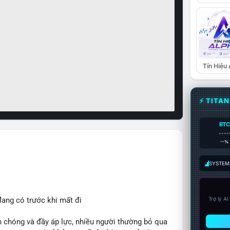
Tín Hiệu
⚡ TITA
BTC
----
--%
SYSTEM:
đang có trước khi mất đi
Trợ lý A
 chóng và đầy áp lực, nhiều người thường bỏ qua