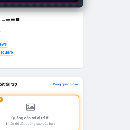
g ▁ ▂ ▃ ▄
t
news
esquare
ết tài trợ
Đăng quảng cáo
1
Quảng cáo tại vị trí #1
Nhấn để đặt quảng cáo của bạn