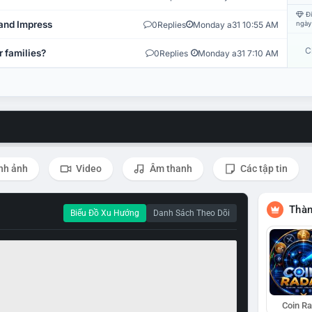
Đi
and Impress
0
Replies
Monday a31 10:55 AM
ngày
C
r families?
0
Replies
Monday a31 7:10 AM
nh ảnh
Video
Âm thanh
Các tập tin
Thàn
Biểu Đồ Xu Hướng
Danh Sách Theo Dõi
Coin R