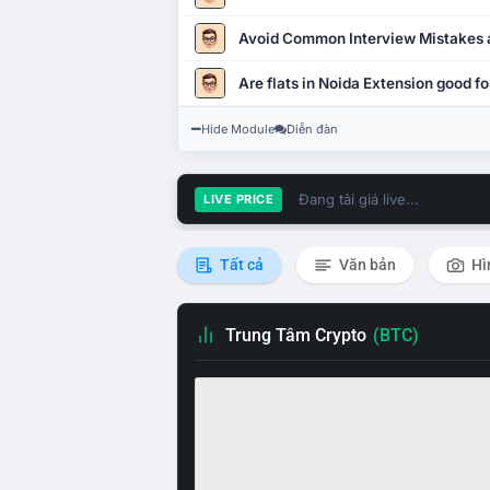
Avoid Common Interview Mistakes 
Are flats in Noida Extension good fo
Hide Module
Diễn đàn
Đang tải giá live...
LIVE PRICE
Tất cả
Văn bản
Hì
Trung Tâm Crypto
(BTC)