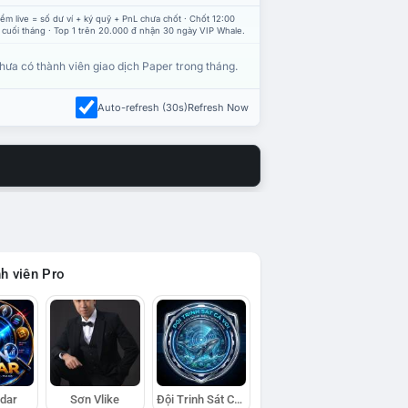
ểm live = số dư ví + ký quỹ + PnL chưa chốt · Chốt 12:00
 cuối tháng · Top 1 trên 20.000 đ nhận 30 ngày VIP Whale.
hưa có thành viên giao dịch Paper trong tháng.
Auto-refresh (30s)
Refresh Now
h viên Pro
adar
Sơn Vlike
Đội Trinh Sát Cá Voi