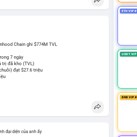
ETH VIP #
inhood Chain ghi $774M TVL
USDT VIP
rong 7 ngày
 trị đã kho (TVL)
huỗi) đạt $27.6 triệu
iệu
#btc
#eth
#web3
BNB VIP 
nh đại diện của anh ấy