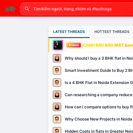
LATEST THREADS
HOTTEST THREADS
CẢNH BÁO BẢO MẬT &amp
VÀNG
Why should I buy a 3 BHK flat in No
Smart Investment Guide to Buy 2 BH
Is a 4 BHK Flat in Noida Extension
Can researching a company reduce
How can I compare options to buy fl
Why Choose New Projects in Noida
Hidden Costs in flats in Greater No