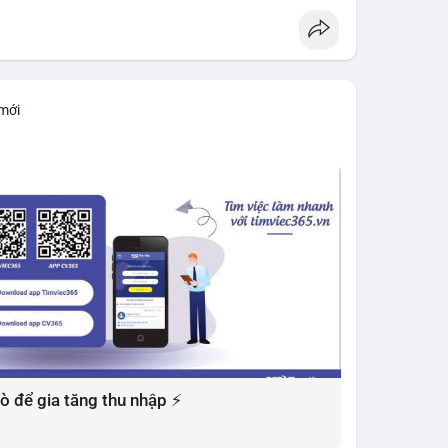
 mới
 xò để gia tăng thu nhập ⚡