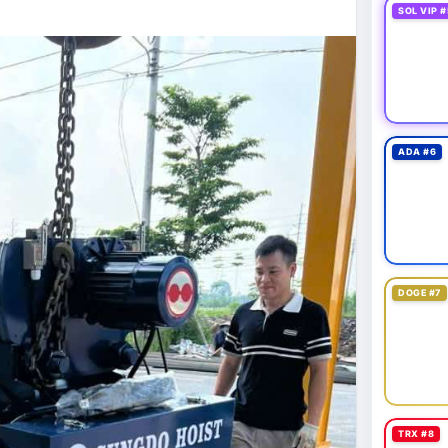
SOL VIP #
ADA #6
DOGE #7
TRX #8