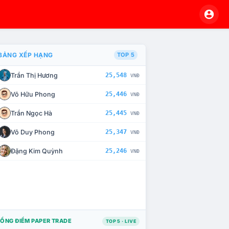
BẢNG XẾP HẠNG
TOP 5
Trần Thị Hương
25,548
VNĐ
À CHẾ TÀI XỬ LÝ VI PHẠM
Võ Hữu Phong
25,446
VNĐ
Trần Ngọc Hà
25,445
VNĐ
Võ Duy Phong
25,347
VNĐ
Đặng Kim Quỳnh
25,246
VNĐ
ỔNG ĐIỂM PAPER TRADE
TOP 5 · LIVE