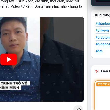
rong tay – sức khỏe, gia đình, thời gian, hoặc sự
iến mất. Video từ kênh Đồng Tâm nhắc nhở chúng ta
 tại, một bài học sâu sắc có thể áp dụng cũng vào
Xu hướn
i nhuận ngắn hạn hoặc xu hướng bùng nổ, nhà đầu tư
i sản hiện có, tránh rủi ro không cần thiết qua sự
#titanbo
#vlikevn
#crypto
#binanc
#btc
Liên k
BTC VIP #