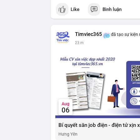
Like
Bình luận
Timviec365
đã tạo sự kiện
23 m
Aug
06
Bí quyết săn job điện - điện tử xịn
Hưng Yên