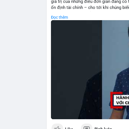
giá trị của những điều đơn giản đang có t
ổn định tài chính – cho tới khi chúng b
về tầm quan trọng của sự biết ơn và hiện
Đọc thêm
quyết định đầu tư: thay vì chạy theo lợ
thông minh biết trân trọng và bảo toàn tà
kiên nhẫn và kỷ luật.
🎥 Xem video trực tiếp tại:
Nguồn: Đồng Tâm