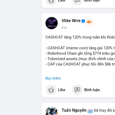
Like
Bình luận
Vlike Wire
8 m
CASHCAT tăng 120% trong tuần khi Rob
- CASHCAT (meme coin) tăng giá 120% t
- Robinhood Chain ghi tổng $774 triệu giá
- Tokenized assets (mục đích chính của c
- CAP của CASHCAT phục hồi đến $86 tr
#binancesquare
#cryptonews
#cashcat
Đọc thêm
$cashcat
Like
Bình luận
#vlikevn
#titanbot
📰 Nguồn: CoinDesk
Tuấn Nguyễn
Đã thay đổi ả