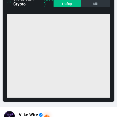
Crypto
)
Hướng
Dõi
Vlike Wire