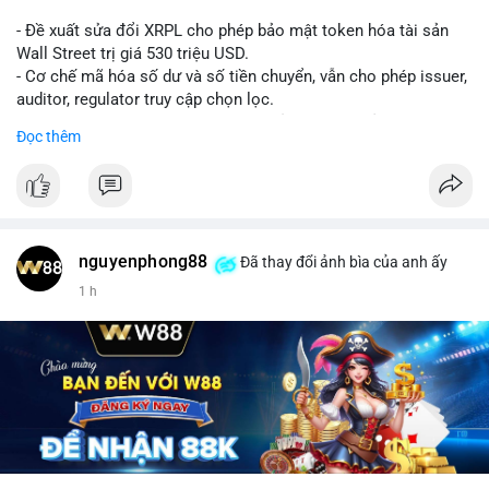
- Đề xuất sửa đổi XRPL cho phép bảo mật token hóa tài sản
Wall Street trị giá 530 triệu USD.
- Cơ chế mã hóa số dư và số tiền chuyển, vẫn cho phép issuer,
auditor, regulator truy cập chọn lọc.
- Mục tiêu: tăng tính riêng tư, tuân thủ quy định, bảo vệ dữ liệu
Đọc thêm
tài chính.
- Đề xuất đang được xem xét bởi cộng đồng XRPL và các tổ
chức tài chính.
#binancesquare
#cryptonews
#xrp
nguyenphong88
Đã thay đổi ảnh bìa của anh ấy
$xrp
1 h
#vlikevn
#titanbot
📰 Nguồn: CoinDesk