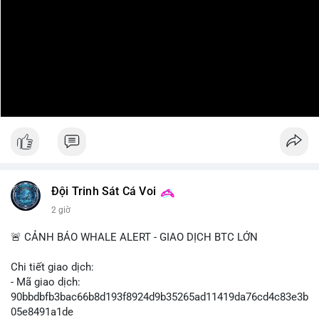
Đội Trinh Sát Cá Voi
2 giờ
🚨 CẢNH BÁO WHALE ALERT - GIAO DỊCH BTC LỚN
Chi tiết giao dịch:
- Mã giao dịch:
90bbdbfb3bac66b8d193f8924d9b35265ad11419da76cd4c83e3b
05e8491a1de