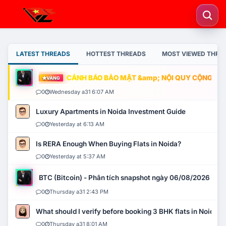
LATEST THREADS
HOTTEST THREADS
MOST VIEWED THRE
CẢNH BÁO BẢO MẬT &amp; NỘI QUY CỘNG ĐỒNG
VÀNG
0
Wednesday a31 6:07 AM
Luxury Apartments in Noida Investment Guide
0
Yesterday at 6:13 AM
Is RERA Enough When Buying Flats in Noida?
0
Yesterday at 5:37 AM
BTC (Bitcoin) - Phân tích snapshot ngày 06/08/2026
0
Thursday a31 2:43 PM
What should I verify before booking 3 BHK flats in Noida?
0
Thursday a31 8:01 AM