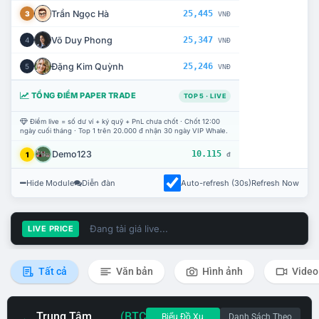
Trần Ngọc Hà
25,445
3
VNĐ
Võ Duy Phong
25,347
4
VNĐ
Đặng Kim Quỳnh
25,246
5
VNĐ
TỔNG ĐIỂM PAPER TRADE
TOP 5 · LIVE
Điểm live = số dư ví + ký quỹ + PnL chưa chốt · Chốt 12:00
ngày cuối tháng · Top 1 trên 20.000 đ nhận 30 ngày VIP Whale.
Demo123
10.115
1
đ
Hide Module
Diễn đàn
Auto-refresh (30s)
Refresh Now
Đang tải giá live...
LIVE PRICE
Tất cả
Văn bản
Hình ảnh
Video
Trung Tâm
(BTC
Biểu Đồ Xu
Danh Sách Theo