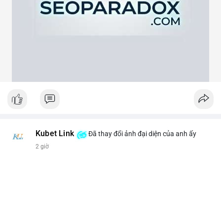
theo cảm xúc, hãy đặt lệnh dựa trên vùng hỗ trợ và kháng cự rõ
ràng.
#21dot71btc
#mempoolbtc
#chuyentiencavoi
#aplucban
#biendonggia
Kubet Link
Đã thay đổi ảnh đại diện của anh ấy
2 giờ