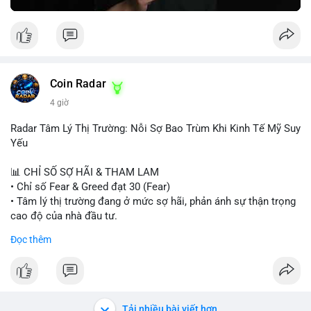
Greed Index phục hồi lên trên 40, có thể xem xét mua dần.
Ngược lại, nếu phá vỡ hỗ trợ, nên cắt lỗ sớm.
#vlikemarketindex42
#fearindex30
#fundingratethap
#phigiadathap
#tvlondinh
Coin Radar
4 giờ
Radar Tâm Lý Thị Trường: Nỗi Sợ Bao Trùm Khi Kinh Tế Mỹ Suy
Yếu
📊 CHỈ SỐ SỢ HÃI & THAM LAM
• Chỉ số Fear & Greed đạt 30 (Fear)
• Tâm lý thị trường đang ở mức sợ hãi, phản ánh sự thận trọng
cao độ của nhà đầu tư.
Đọc thêm
📈 XU HƯỚNG TÌM KIẾM & THẢO LUẬN
• CoinGecko Trending: PONS, PENGU, ONDO, WKC, HEI,
CASHCAT, CRO.
• LunarCrush Trending: Ethereum, Solana, Dogecoin, Polkadot,
Chainlink, Litecoin.
Tải nhiều bài viết hơn