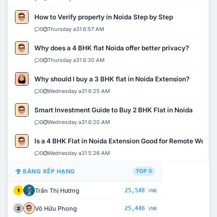
How to Verify property in Noida Step by Step
0
Thursday a31 6:57 AM
Why does a 4 BHK flat Noida offer better privacy?
0
Thursday a31 6:30 AM
Why should I buy a 3 BHK flat in Noida Extension?
0
Wednesday a31 6:25 AM
Smart Investment Guide to Buy 2 BHK Flat in Noida
0
Wednesday a31 6:20 AM
Is a 4 BHK Flat in Noida Extension Good for Remote Work?
0
Wednesday a31 5:26 AM
BẢNG XẾP HẠNG
TOP 5
Trần Thị Hương
25,548
1
VNĐ
Võ Hữu Phong
25,446
2
VNĐ