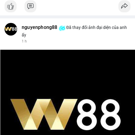
nguyenphong88
Đã thay đổi ảnh đại diện của anh
ấy
1 h