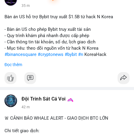
35 m
Bàn án US hỗ trợ Bybit truy xuất $1.5B từ hack N Korea
- Bàn án US cho phép Bybit truy xuất tài sản
- Quy trình khám phá nhanh được cấp phép
- Cần thông tin tài khoản, số dư, lịch giao dịch
- Mục tiêu: theo dõi nguồn vốn từ hack N Korea
#binancesquare
#cryptonews
#bybit
#n
KoreaHack
Đọc thêm
$btc $eth
#vlikevn
#titanbot
📰 Nguồn: Cointelegraph
Đội Trinh Sát Cá Voi
42 m
🚨 CẢNH BÁO WHALE ALERT - GIAO DỊCH BTC LỚN
Chi tiết giao dịch: