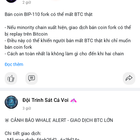
2 giờ
Bán coin BIP-110 fork có thể mất BTC thật
- Nếu minority chain xuất hiện, giao dịch bán coin fork có thể
bị replay trên Bitcoin
- Điều này có thể khiến người bán mất BTC thật khi chỉ muốn
bán coin fork
- Cách an toàn nhất là không làm gì cho đến khi hai chain
được tách riêng
Đọc thêm
-
#binancesquare
#cryptonews
#btc
#bip110
$btc
#vlikevn
#titanbot
Đội Trinh Sát Cá Voi
📰 Nguồn: CoinDesk
3 giờ
🚨 CẢNH BÁO WHALE ALERT - GIAO DỊCH BTC LỚN
Chi tiết giao dịch:
- Mã giao dịch: 56cb25d2...6a3bf14c