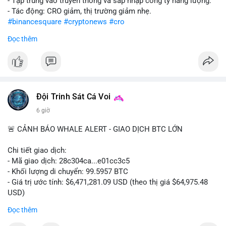
- Tập trung vào truyền thông và sáp nhập công ty năng lượng.
- Tác động: CRO giảm, thị trường giảm nhẹ.
#binancesquare
#cryptonews
#cro
Đọc thêm
$cro
#vlikevn
#titanbot
📰 Nguồn: CoinDesk
Đội Trinh Sát Cá Voi
6 giờ
🚨 CẢNH BÁO WHALE ALERT - GIAO DỊCH BTC LỚN
Chi tiết giao dịch:
- Mã giao dịch: 28c304ca...e01cc3c5
- Khối lượng di chuyển: 99.5957 BTC
- Giá trị ước tính: $6,471,281.09 USD (theo thị giá $64,975.48
USD)
- Thời gian: 20:19:36 2026-08-07 UTC
Đọc thêm
Nhận định phân tích: Khối lượng 99.6 BTC chưa xác nhận, trị