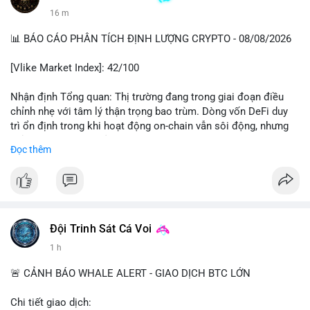
16 m
📊 BÁO CÁO PHÂN TÍCH ĐỊNH LƯỢNG CRYPTO - 08/08/2026
[Vlike Market Index]: 42/100
Nhận định Tổng quan: Thị trường đang trong giai đoạn điều
chỉnh nhẹ với tâm lý thận trọng bao trùm. Dòng vốn DeFi duy
trì ổn định trong khi hoạt động on-chain vẫn sôi động, nhưng
chỉ số Fear & Greed ở vùng Fear cho thấy nhà đầu tư đang lo
Đọc thêm
ngại về khả năng giảm sâu hơn.
Phân tích Dòng tiền DeFi (DefiLlama): Tổng TVL DeFi đạt
142,37 tỷ USD, tăng nhẹ 0.08% trong 24h qua, cho thấy dòng
vốn không có biến động lớn. Ethereum vẫn thống trị với 41,79
tỷ USD TVL, bỏ xa các chain còn lại như Tron (4,84 tỷ), BSC
Đội Trinh Sát Cá Voi
(4,78 tỷ), Solana (4,73 tỷ) và Base (4,67 tỷ). Đáng chú ý, tổng
1 h
vốn hóa Stablecoin đạt 307 tỷ USD, trong đó USDT chiếm
183,19 tỷ và USDC đạt 72,27 tỷ. Sự ổn định của stablecoin cho
🚨 CẢNH BÁO WHALE ALERT - GIAO DỊCH BTC LỚN
thấy dòng tiền chưa có dấu hiệu rút khỏi hệ sinh thái, nhưng
cũng chưa có lực mua mới đáng kể.
Chi tiết giao dịch: