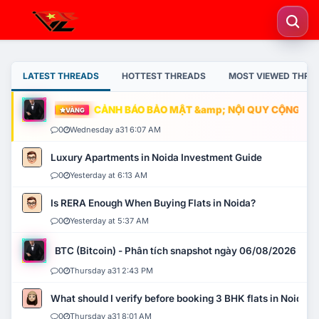
LATEST THREADS
HOTTEST THREADS
MOST VIEWED THRE
CẢNH BÁO BẢO MẬT &amp; NỘI QUY CỘNG ĐỒNG
VÀNG
0
Wednesday a31 6:07 AM
Luxury Apartments in Noida Investment Guide
0
Yesterday at 6:13 AM
Is RERA Enough When Buying Flats in Noida?
0
Yesterday at 5:37 AM
BTC (Bitcoin) - Phân tích snapshot ngày 06/08/2026
0
Thursday a31 2:43 PM
What should I verify before booking 3 BHK flats in Noida?
0
Thursday a31 8:01 AM