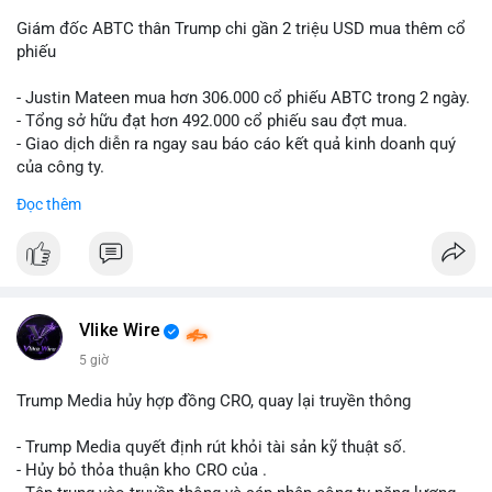
Giám đốc ABTC thân Trump chi gần 2 triệu USD mua thêm cổ
phiếu
- Justin Mateen mua hơn 306.000 cổ phiếu ABTC trong 2 ngày.
- Tổng sở hữu đạt hơn 492.000 cổ phiếu sau đợt mua.
- Giao dịch diễn ra ngay sau báo cáo kết quả kinh doanh quý
của công ty.
Đọc thêm
#abtc
#cryptonews
#stockmarket
#trump
$btc $eth
#vlikevn
#titanbot
Vlike Wire
📰 Nguồn: CoinDesk
5 giờ
Trump Media hủy hợp đồng CRO, quay lại truyền thông
- Trump Media quyết định rút khỏi tài sản kỹ thuật số.
- Hủy bỏ thỏa thuận kho CRO của .