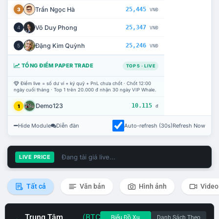
Trần Ngọc Hà
25,445
3
VNĐ
Võ Duy Phong
25,347
4
VNĐ
Đặng Kim Quỳnh
25,246
5
VNĐ
TỔNG ĐIỂM PAPER TRADE
TOP 5 · LIVE
Điểm live = số dư ví + ký quỹ + PnL chưa chốt · Chốt 12:00
ngày cuối tháng · Top 1 trên 20.000 đ nhận 30 ngày VIP Whale.
Demo123
10.115
1
đ
Hide Module
Diễn đàn
Auto-refresh (30s)
Refresh Now
Đang tải giá live...
LIVE PRICE
Tất cả
Văn bản
Hình ảnh
Video
Trung Tâm
(BTC
Biểu Đồ Xu
Danh Sách Theo