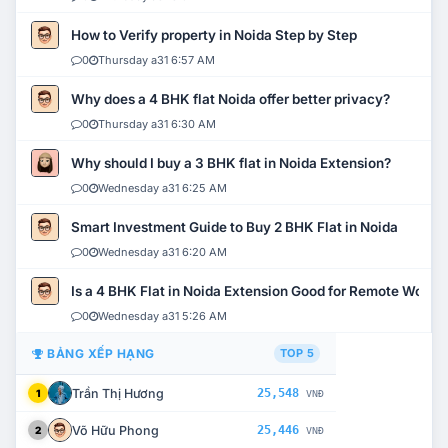
How to Verify property in Noida Step by Step
0
Thursday a31 6:57 AM
Why does a 4 BHK flat Noida offer better privacy?
0
Thursday a31 6:30 AM
Why should I buy a 3 BHK flat in Noida Extension?
0
Wednesday a31 6:25 AM
Smart Investment Guide to Buy 2 BHK Flat in Noida
0
Wednesday a31 6:20 AM
Is a 4 BHK Flat in Noida Extension Good for Remote Work?
0
Wednesday a31 5:26 AM
BẢNG XẾP HẠNG
TOP 5
Trần Thị Hương
25,548
1
VNĐ
Võ Hữu Phong
25,446
2
VNĐ