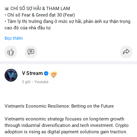
📊 CHỈ SỐ SỢ HÃI & THAM LAM
• Chỉ số Fear & Greed đạt 30 (Fear)
• Tâm lý thị trường đang ở mức sợ hãi, phản ánh sự thận trọng
cao độ của nhà đầu tư.
Đọc thêm
📈 XU HƯỚNG TÌM KIẾM & THẢO LUẬN
• CoinGecko Trending: PONS, PENGU, ONDO, WKC, HEI,
CASHCAT, CRO.
• LunarCrush Trending: Ethereum, Solana, Dogecoin, Polkadot,
Chainlink, Litecoin.
• Google Trends Việt Nam: Giá vàng thế giới, Giải bóng đá
V Stream
Ngoại hạng Anh, Tin 24h, Trường đại học.
2 giờ
·
Youtube
💬 DÒNG CHẢY TIN TỨC & TRUYỀN THÔNG
• Tin tức kinh tế: Mỹ mất 23.000 việc làm trong tháng 7, thấp
hơn nhiều so với kỳ vọng.
Vietnam's Economic Resilience: Betting on the Future
• Pháp lý: Thượng viện Mỹ lùi việc bỏ phiếu Clarity Act sang
tháng 9; Thượng nghị sĩ Warren yêu cầu luật pháp không do
Vietnam's economic strategy focuses on long-term growth
ngành crypto tự viết.
through industrial diversification and tech investment. Crypto
• Binance Square: Cộng đồng tập trung thảo luận về các lệnh
adoption is rising as digital payment solutions gain traction.