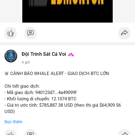
nhiều giao dịch lớn (từ 4 BTC đến 210 BTC) trong ngày, ưu tiên
quản trị rủi ro trong bối cảnh thanh khoản suy yếu.
Xem chi tiết các bài viết đầy đủ tại dòng thời gian của Vlike.vn!
#ofacsanctions
#bitgoipo
#bybitlawsuit
#crodelist
#nearshortsignal
Đội Trinh Sát Cá Voi
4 giờ
🚨 CẢNH BÁO WHALE ALERT - GIAO DỊCH BTC LỚN
Chi tiết giao dịch:
- Mã giao dịch: 940123d7...4a49099f
- Khối lượng di chuyển: 12.1074 BTC
- Giá trị ước tính: $785,887.38 USD (theo thị giá $64,909.56
USD)
- Thời gian: 22:17:40 2026-08-07 UTC
Đọc thêm
Nhận định phân tích hành vi của Cá voi dựa trên giao dịch này: