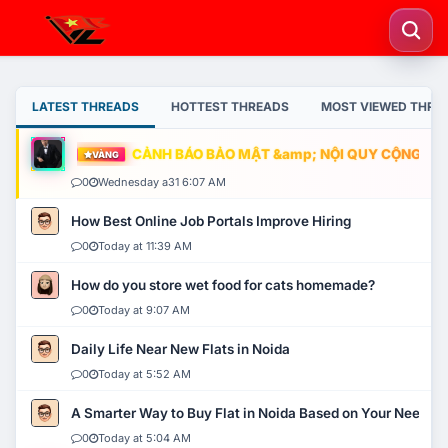
LATEST THREADS
HOTTEST THREADS
MOST VIEWED THRE
CẢNH BÁO BẢO MẬT &amp; NỘI QUY CỘNG ĐỒNG
VÀNG
0
Wednesday a31 6:07 AM
How Best Online Job Portals Improve Hiring
0
Today at 11:39 AM
How do you store wet food for cats homemade?
0
Today at 9:07 AM
Daily Life Near New Flats in Noida
0
Today at 5:52 AM
A Smarter Way to Buy Flat in Noida Based on Your Needs
0
Today at 5:04 AM