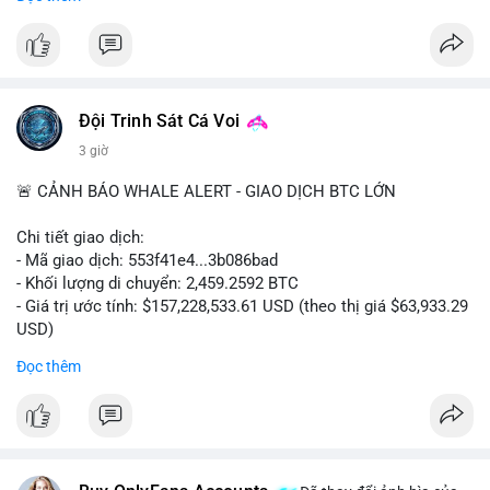
#binancesquare
#cryptonews
#clarityact
#uspolitics
$btc $eth
#vlikevn
#titanbot
Đội Trinh Sát Cá Voi
3 giờ
📰 Nguồn: Cointelegraph
🚨 CẢNH BÁO WHALE ALERT - GIAO DỊCH BTC LỚN
Chi tiết giao dịch:
- Mã giao dịch: 553f41e4...3b086bad
- Khối lượng di chuyển: 2,459.2592 BTC
- Giá trị ước tính: $157,228,533.61 USD (theo thị giá $63,933.29
USD)
- Thời gian: 17:19:35 2026-08-10 UTC
Đọc thêm
Nhận định phân tích hành vi của Cá voi dựa trên giao dịch này:
Khối lượng 2,459 BTC trị giá hơn 157 triệu USD được di chuyển
trong một giao dịch duy nhất cho thấy đây là hành động của
một tổ chức lớn hoặc quỹ đầu tư. Với mức giá hiện tại, động