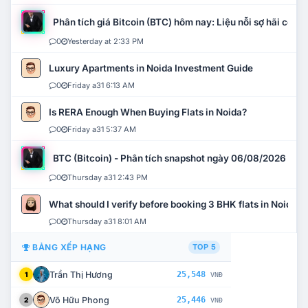
Phân tích giá Bitcoin (BTC) hôm nay: Liệu nỗi sợ hãi có mở 
0
Yesterday at 2:33 PM
Luxury Apartments in Noida Investment Guide
0
Friday a31 6:13 AM
Is RERA Enough When Buying Flats in Noida?
0
Friday a31 5:37 AM
BTC (Bitcoin) - Phân tích snapshot ngày 06/08/2026
0
Thursday a31 2:43 PM
What should I verify before booking 3 BHK flats in Noida?
0
Thursday a31 8:01 AM
BẢNG XẾP HẠNG
TOP 5
Trần Thị Hương
25,548
1
VNĐ
Võ Hữu Phong
25,446
2
VNĐ