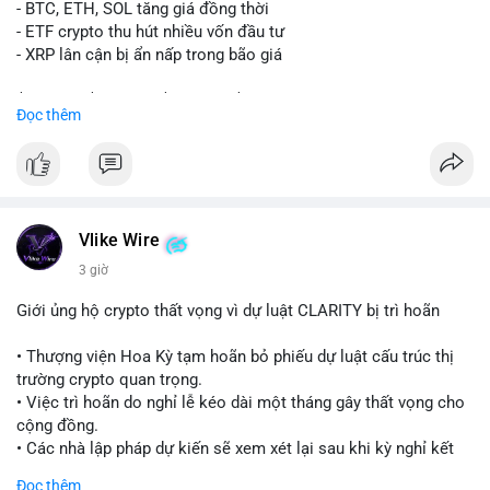
Lời khuyên:
- BTC, ETH, SOL tăng giá đồng thời
Nhà đầu tư nhỏ lẻ nên quan sát thêm các giao dịch tiếp theo
- ETF crypto thu hút nhiều vốn đầu tư
từ cùng địa chỉ ví. Tránh hành động theo cảm xúc, chỉ vào lệnh
- XRP lân cận bị ẩn nấp trong bão giá
khi xác nhận xu hướng rõ ràng từ dòng tiền lớn.
$xrp
#xrp
$btc
#btc
$eth
#eth
$sol
#sol
Đọc thêm
#24point5btc
#cavoichuyentien
#mempoolbtc
#tichluydaihan
#1point56trieuusd
#vlikevn
#titanbot
📰 Nguồn: CoinDesk
Vlike Wire
3 giờ
Giới ủng hộ crypto thất vọng vì dự luật CLARITY bị trì hoãn
• Thượng viện Hoa Kỳ tạm hoãn bỏ phiếu dự luật cấu trúc thị
trường crypto quan trọng.
• Việc trì hoãn do nghỉ lễ kéo dài một tháng gây thất vọng cho
cộng đồng.
• Các nhà lập pháp dự kiến sẽ xem xét lại sau khi kỳ nghỉ kết
thúc.
Đọc thêm