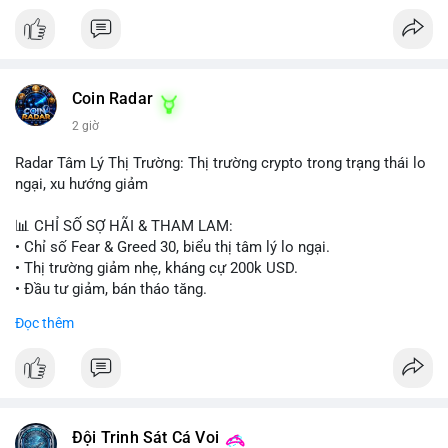
Coin Radar
2 giờ
Radar Tâm Lý Thị Trường: Thị trường crypto trong trạng thái lo
ngại, xu hướng giảm
📊 CHỈ SỐ SỢ HÃI & THAM LAM:
• Chỉ số Fear & Greed 30, biểu thị tâm lý lo ngại.
• Thị trường giảm nhẹ, kháng cự 200k USD.
• Đầu tư giảm, bán tháo tăng.
Đọc thêm
📈 XU HƯỚNG TÌM KIẾM & THẢO LUẬN:
• Coin: MowCat, DAPPOS, , Cash Cat, Bittensor, Pudgy
Penguins, Audiera.
• Chủ đề: Ethereum, Solana, Dogecoin, Chainlink, Tesla, UFC,
Premier League, Champions League, NFL, Microsoft, Google.
Đội Trinh Sát Cá Voi