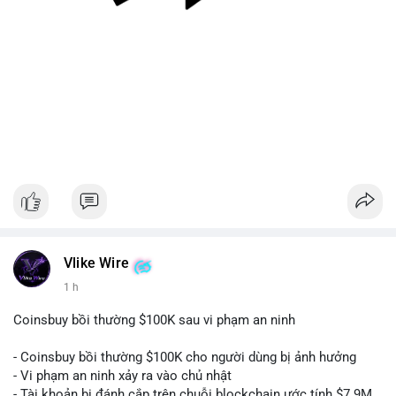
#128dot95btc
#8triệuusd
#chuyenvilanh
#aplucban
#btcmempool
Vlike Wire
1 h
Coinsbuy bồi thường $100K sau vi phạm an ninh
- Coinsbuy bồi thường $100K cho người dùng bị ảnh hưởng
- Vi phạm an ninh xảy ra vào chủ nhật
- Tài khoản bị đánh cắp trên chuỗi blockchain ước tính $7.9M