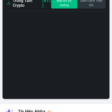
Trung Tâm
(BTC
Biểu Đồ Xu
Danh Sách Theo
Crypto
)
Hướng
Dõi
Tín Hiệu Alpha