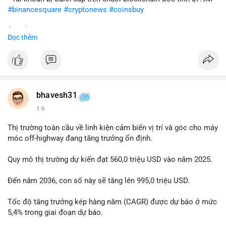
#binancesquare
#cryptonews
#coinsbuy
$btc $eth
Đọc thêm
#vlikevn
#titanbot
📰 Nguồn: Cointelegraph
bhavesh31
1 h
Thị trường toàn cầu về linh kiện cảm biến vị trí và góc cho máy
móc off-highway đang tăng trưởng ổn định.
Quy mô thị trường dự kiến đạt 560,0 triệu USD vào năm 2025.
Đến năm 2036, con số này sẽ tăng lên 995,0 triệu USD.
Tốc độ tăng trưởng kép hàng năm (CAGR) được dự báo ở mức
5,4% trong giai đoạn dự báo.