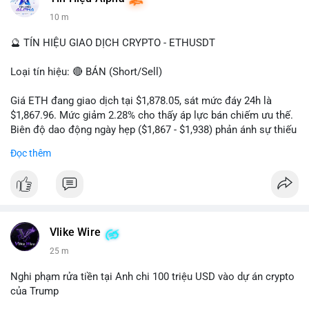
10 m
🔮 TÍN HIỆU GIAO DỊCH CRYPTO - ETHUSDT
Loại tín hiệu: 🔴 BÁN (Short/Sell)
Giá ETH đang giao dịch tại $1,878.05, sát mức đáy 24h là
$1,867.96. Mức giảm 2.28% cho thấy áp lực bán chiếm ưu thế.
Biên độ dao động ngày hẹp ($1,867 - $1,938) phản ánh sự thiếu
vắng lực mua chủ động. Khối lượng 222,610 ETH cho thấy
Đọc thêm
dòng tiền đang rút khỏi thị trường, xác nhận xu hướng giảm
ngắn hạn.
Khuyến nghị giao dịch:
- Vùng Entry: $1,880 - $1,890
- Take Profit: TP1: $1,850, TP2: $1,820
Vlike Wire
- Stop Loss: $1,915
25 m
Quản trị rủi ro: Chỉ sử dụng 2-3% tài khoản cho lệnh này và
Nghi phạm rửa tiền tại Anh chi 100 triệu USD vào dự án crypto
tuân thủ tuyệt đối mức cắt lỗ để bảo vệ vốn.
của Trump