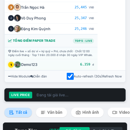
Trần Ngọc Hà
25,445
3
VNĐ
Võ Duy Phong
25,347
4
VNĐ
Đặng Kim Quỳnh
25,246
5
VNĐ
TỔNG ĐIỂM PAPER TRADE
TOP 5 · LIVE
Điểm live = số dư ví + ký quỹ + PnL chưa chốt · Chốt 12:00
ngày cuối tháng · Top 1 trên 20.000 đ nhận 30 ngày VIP Whale.
Demo123
6.359
1
đ
Hide Module
Diễn đàn
Auto-refresh (30s)
Refresh Now
Đang tải giá live...
LIVE PRICE
Tất cả
Văn bản
Hình ảnh
Video