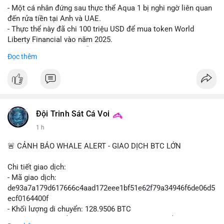
#shorteth
#ethusdt
#bearisheth
#vung1880
#quantriruiro
- Một cá nhân đứng sau thực thể Aqua 1 bị nghi ngờ liên quan
đến rửa tiền tại Anh và UAE.
- Thực thể này đã chi 100 triệu USD để mua token World
Liberty Financial vào năm 2025.
- Thông tin được trích dẫn từ tờ New York Times.
Đọc thêm
#binancesquare
#cryptonews
#worldlibertyfinancial
#trump
$wlf
#wlf
#vlikevn
#titanbot
Đội Trinh Sát Cá Voi
1 h
📰 Nguồn: Cointelegraph
🚨 CẢNH BÁO WHALE ALERT - GIAO DỊCH BTC LỚN
Chi tiết giao dịch:
- Mã giao dịch:
de93a7a179d617666c4aad172eee1bf51e62f79a34946f6de06d5
ecf0164400f
- Khối lượng di chuyển: 128.9506 BTC
- Giá trị ước tính: $8,245,659.02 USD (theo thị giá $63,944.34