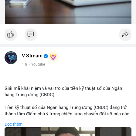
V Stream
1 h
·
Youtube
Giải mã khái niệm và vai trò của tiền kỹ thuật số của Ngân
hàng Trung ương (CBDC)
Tiền kỹ thuật số của Ngân hàng Trung ương (CBDC) đang trở
thành tâm điểm chú ý trong chiến lược chuyển đổi số của các
nền kinh tế toàn cầu. Khác với các loại tiền mã hóa phi tập
Đọc thêm
trung, CBDC là hình thức tiền pháp định được phát hành và
quản lý trực tiếp bởi Ngân hàng Trung ương nhằm tối ưu hóa