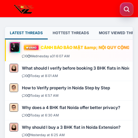
LATEST THREADS
HOTTEST THREADS
MOST VIEWED THRE
CẢNH BÁO BẢO MẬT &amp; NỘI QUY CỘNG ĐỒNG
VÀNG
0
Wednesday a31 6:07 AM
What should I verify before booking 3 BHK flats in Noida?
0
Today at 8:01 AM
How to Verify property in Noida Step by Step
0
Today at 6:57 AM
Why does a 4 BHK flat Noida offer better privacy?
0
Today at 6:30 AM
Why should I buy a 3 BHK flat in Noida Extension?
0
Yesterday at 6:25 AM