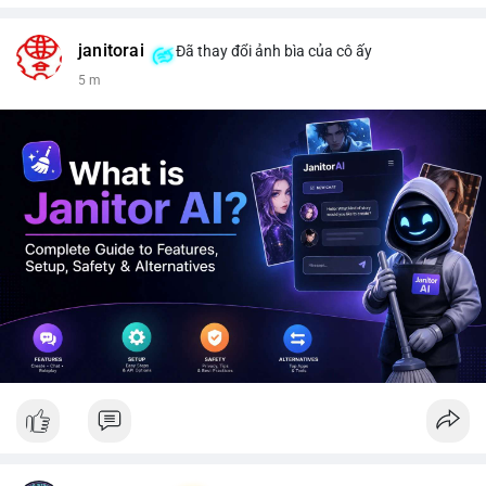
janitorai
Đã thay đổi ảnh bìa của cô ấy
5 m