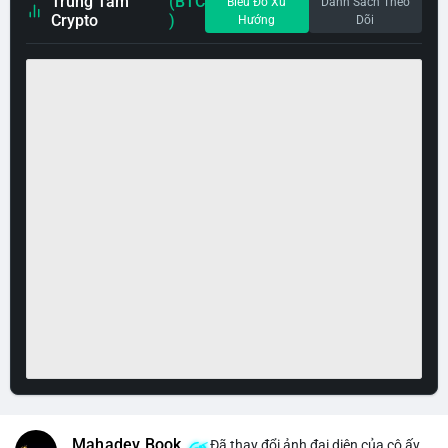
Trung Tâm
(BTC
Biểu Đồ Xu
Danh Sách Theo
Crypto
)
Hướng
Dõi
Mahadev Book
Đã thay đổi ảnh đại diện của cô ấy