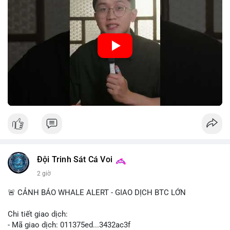
hệ thống thanh toán và tăng cường hiệu quả chính sách tiền tệ.
Việc triển khai CBDC hứa hẹn sẽ thay đổi diện mạo của hạ
tầng tài chính truyền thống, mang lại sự tiện lợi trong giao dịch
nhưng cũng đặt ra nhiều thách thức về quyền riêng tư và an
ninh mạng.
🎥 Xem video trực tiếp tại:
Nguồn: 5 Phút Crypto
Đội Trinh Sát Cá Voi
2 giờ
🚨 CẢNH BÁO WHALE ALERT - GIAO DỊCH BTC LỚN
Chi tiết giao dịch:
- Mã giao dịch: 011375ed...3432ac3f