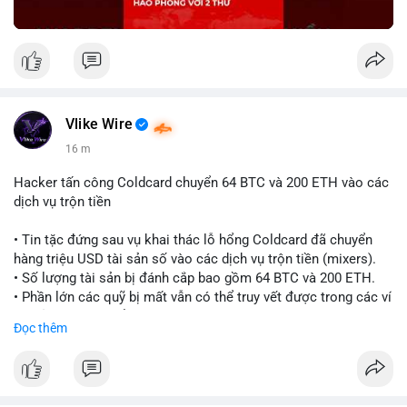
Vlike Wire
16 m
Hacker tấn công Coldcard chuyển 64 BTC và 200 ETH vào các
dịch vụ trộn tiền
• Tin tặc đứng sau vụ khai thác lỗ hổng Coldcard đã chuyển
hàng triệu USD tài sản số vào các dịch vụ trộn tiền (mixers).
• Số lượng tài sản bị đánh cắp bao gồm 64 BTC và 200 ETH.
• Phần lớn các quỹ bị mất vẫn có thể truy vết được trong các ví
do kẻ tấn công kiểm soát.
Đọc thêm
#coldcard
#cryptohack
#btc
#eth
#binancesquare
#cryptonews