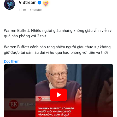
V Stream
10 m
·
Youtube
Warren Buffett: Nhiều người giàu nhưng không giàu vĩnh viễn vì
quá hảo phóng với 2 thứ
Warren Buffett cảnh báo rằng nhiều người giàu thực sự không
giữ được tài sản lâu dài vì họ quá hảo phóng với tiền và thời
gian. Quyên góp liên tục làm giảm vốn đầu tư, hạn chế lợi
Đọc thêm
nhuận tái đầu tư và suy giảm sức mạnh tăng trưởng danh mục.
Đối với nhà đầu tư crypto, giữ lại lợi nhuận để tái đầu tư vào
dự án tiềm năng quan trọng hơn chia sẻ quá mức. Cân bằng
đóng góp xã hội và bảo vệ tài sản giúp nhà đầu tư đạt được
bền vững tài chính mà Buffett đề cao.
🎥 Xem video trực tiếp tại:
Nguồn: KIEN THUC KINH TE