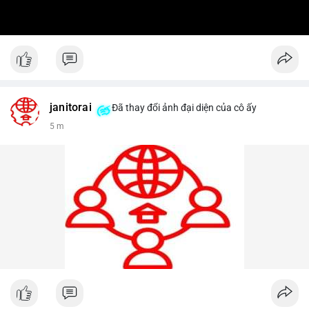
janitorai
Đã thay đổi ảnh đại diện của cô ấy
5 m