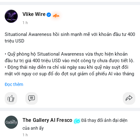
Vlike Wire
1 h
Situational Awareness hồi sinh mạnh mẽ với khoản đầu tư 400
triệu USD
• Quỹ phòng hộ Situational Awareness vừa thực hiện khoản
đầu tư trị giá 400 triệu USD vào một công ty chưa được tiết lộ.
• Động thái này diễn ra chỉ vài ngày sau khi quỹ này suýt đối
mặt với nguy cơ sụp đổ do đợt sụt giảm cổ phiếu AI vào tháng
7.
Đọc thêm
• Sự trở lại này đánh dấu bước phục hồi đáng chú ý của quỹ
sau giai đoạn khủng hoảng.
#cryptonews
#investment
#situationalawareness
#financenews
The Gallery Al Fresco
Đã thay đổi ảnh đại diện
$btc $eth
của anh ấy
1 h
#vlikevn
#titanbot