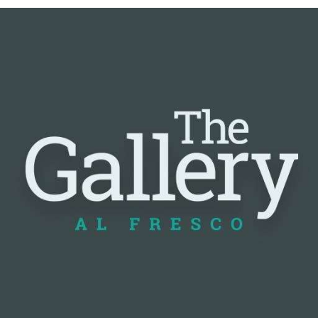
📰 Nguồn: Cointelegraph