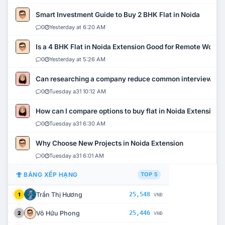
Smart Investment Guide to Buy 2 BHK Flat in Noida
0
Yesterday at 6:20 AM
Is a 4 BHK Flat in Noida Extension Good for Remote Work?
0
Yesterday at 5:26 AM
Can researching a company reduce common interview mi
0
Tuesday a31 10:12 AM
How can I compare options to buy flat in Noida Extension?
0
Tuesday a31 6:30 AM
Why Choose New Projects in Noida Extension
0
Tuesday a31 6:01 AM
BẢNG XẾP HẠNG
TOP 5
Trần Thị Hương
25,548
1
VNĐ
Võ Hữu Phong
25,446
2
VNĐ