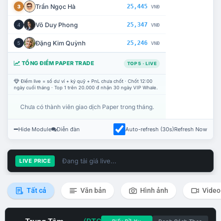
Trần Ngọc Hà
25,445
3
VNĐ
Võ Duy Phong
25,347
4
VNĐ
Đặng Kim Quỳnh
25,246
5
VNĐ
TỔNG ĐIỂM PAPER TRADE
TOP 5 · LIVE
Điểm live = số dư ví + ký quỹ + PnL chưa chốt · Chốt 12:00
ngày cuối tháng · Top 1 trên 20.000 đ nhận 30 ngày VIP Whale.
Chưa có thành viên giao dịch Paper trong tháng.
Hide Module
Diễn đàn
Auto-refresh (30s)
Refresh Now
Đang tải giá live...
LIVE PRICE
Tất cả
Văn bản
Hình ảnh
Video