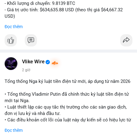
- Khối lượng di chuyển: 9.8139 BTC
- Giá trị ước tính: $634,635.88 USD (theo thị giá $64,667.32
USD)
- Thời gian: 10:19:26 2026-08-06 UTC
Đọc thêm
Nhận định phân tích:
Giao dịch 9.81 BTC trị giá hơn 634 nghìn USD được phát hiện
trong mempool chưa xác nhận. Khối lượng này ở mức trung
bình lớn, cho thấy cá nhân hoặc tổ chức sở hữu tài sản đáng
kể. Hành vi chuyển tiền vào khung giờ sáng sớm UTC thường
Vlike Wire
phản ánh hoạt động có chủ đích, có thể là tái phân bổ danh
2 giờ
mục hoặc chuẩn bị thanh khoản. Nếu điểm đến là ví sàn giao
dịch, áp lực bán ngắn hạn có thể hình thành. Ngược lại, nếu
Tổng thống Nga ký luật tiền điện tử mới, áp dụng từ năm 2026
dòng tiền đổ về ví lạnh, tín hiệu tích lũy dài hạn được củng cố.
Mức giá 64,667 USD là vùng nhạy cảm, nơi phe mua và phe bán
• Tổng thống Vladimir Putin đã chính thức ký luật tiền điện tử
đang giằng co. Tâm lý thị trường có thể phản ứng nhanh nếu
mới tại Nga.
giao dịch này đi kèm các lệnh chuyển lớn khác.
• Luật thiết lập các quy tắc thị trường cho các sàn giao dịch,
đơn vị lưu ký và nhà đầu tư.
Lời khuyên:
• Các điều khoản cốt lõi của luật này dự kiến sẽ có hiệu lực từ
Nhà đầu tư nhỏ lẻ nên theo dõi xác nhận giao dịch và hướng đi
tháng 9 năm 2026.
Đọc thêm
của dòng tiền trước khi hành động. Tránh vội vàng vào lệnh khi