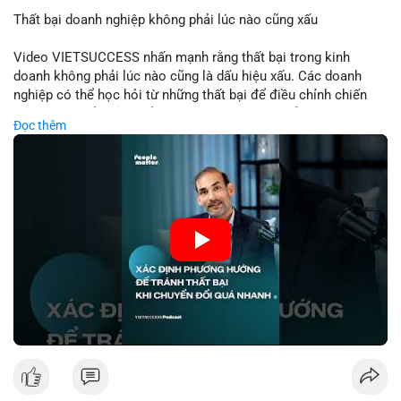
Thất bại doanh nghiệp không phải lúc nào cũng xấu
📰 Nguồn: Cointelegraph
Video VIETSUCCESS nhấn mạnh rằng thất bại trong kinh
doanh không phải lúc nào cũng là dấu hiệu xấu. Các doanh
nghiệp có thể học hỏi từ những thất bại để điều chỉnh chiến
lược, phát triển sản phẩm mới, hoặc phát hiện lỗi trong quy
Đọc thêm
trình. Trong lĩnh vực tài chính và crypto, hiểu rõ nguyên nhân
thất bại giúp quản lý rủi ro hiệu quả và tránh lặp lại sai lầm.
Điều này đặc biệt quan trọng khi áp dụng vào các mô hình kinh
doanh mới hoặc đầu tư vào dự án blockchain.
🎥 Xem video trực tiếp tại:
Nguồn: VIETSUCCESS