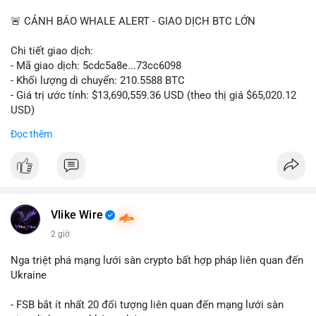
📰 Nguồn: CoinDesk
🚨 CẢNH BÁO WHALE ALERT - GIAO DỊCH BTC LỚN
Chi tiết giao dịch:
- Mã giao dịch: 5cdc5a8e...73cc6098
- Khối lượng di chuyển: 210.5588 BTC
- Giá trị ước tính: $13,690,559.36 USD (theo thị giá $65,020.12
USD)
- Thời gian: 14:19:51 2026-08-07 UTC
Đọc thêm
Nhận định phân tích hành vi của Cá voi dựa trên giao dịch này
(ví dụ: chuyển dịch lượng lớn coin, gom hàng ví lạnh, áp lực
bán tiềm năng...) và tác động tâm lý thị trường.
Lời khuyên ngắn gọn cho nhà đầu tư nhỏ lẻ.
Vlike Wire
Hashtags: Tự trích xuất 3-5 hashtag ĐỘC NHẤT từ nội dung
2 giờ
chính của bài viết này. Hashtag phải là các từ khóa cụ thể xuất
hiện trong bài (khối lượng BTC, hành vi cá voi, loại ví, mức giá
Nga triệt phá mạng lưới sàn crypto bất hợp pháp liên quan đến
USD). TUYỆT ĐỐI KHÔNG lặp lại các hashtag chung chung
Ukraine
giống nhau ở mọi bài như
#whalealert
,
#smartmoney
,
#cryptonews
,
#vlikesignals
. Mỗi bài viết phải có bộ hashtag
- FSB bắt ít nhất 20 đối tượng liên quan đến mạng lưới sàn