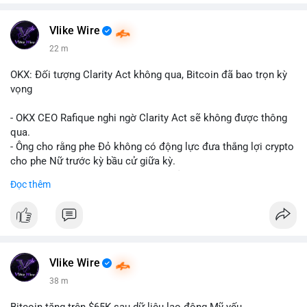
Vlike Wire
22 m
OKX: Đối tượng Clarity Act không qua, Bitcoin đã bao trọn kỳ
vọng
- OKX CEO Rafique nghi ngờ Clarity Act sẽ không được thông
qua.
- Ông cho rằng phe Đỏ không có động lực đưa thắng lợi crypto
cho phe Nữ trước kỳ bầu cử giữa kỳ.
- Sự lạc quan đã được giá Bitcoin phản ánh, không cần thêm
Đọc thêm
hỗ trợ pháp lý.
- Nếu luật không qua, Bitcoin vẫn duy trì mức giá hiện tại.
#binancesquare
#cryptonews
#btc
$btc
Vlike Wire
38 m
#vlikevn
#titanbot
Bitcoin tăng trên $65K sau dữ liệu lao động Mỹ yếu