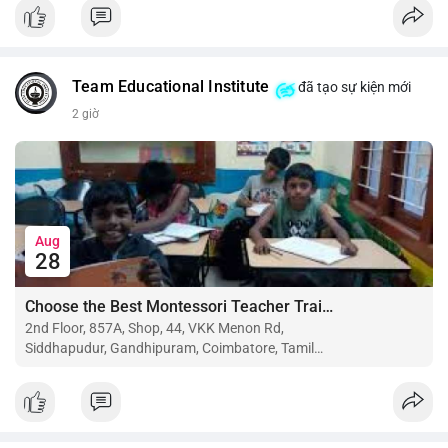
$btc $eth
#vlikevn
#titanbot
Team Educational Institute
đã tạo sự kiện mới
📰 Nguồn: CoinDesk
2 giờ
Aug
28
Choose the Best Montessori Teacher Training Institute in Coimbatore for a Rewarding Career
2nd Floor, 857A, Shop, 44, VKK Menon Rd,
Siddhapudur, Gandhipuram, Coimbatore, Tamil
Nadu 641044