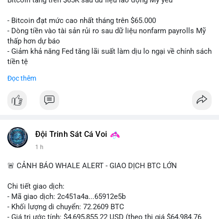
📰 Nguồn: CoinDesk
- Bitcoin đạt mức cao nhất tháng trên $65.000
- Dòng tiền vào tài sản rủi ro sau dữ liệu nonfarm payrolls Mỹ
thấp hơn dự báo
- Giảm khả năng Fed tăng lãi suất làm dịu lo ngại về chính sách
tiền tệ
#binancesquare
#cryptonews
#btc
Đọc thêm
$btc
#vlikevn
#titanbot
📰 Nguồn: Cointelegraph
Đội Trinh Sát Cá Voi
1 h
🚨 CẢNH BÁO WHALE ALERT - GIAO DỊCH BTC LỚN
Chi tiết giao dịch:
- Mã giao dịch: 2c451a4a...65912e5b
- Khối lượng di chuyển: 72.2609 BTC
- Giá trị ước tính: $4,695,855.22 USD (theo thị giá $64,984.76