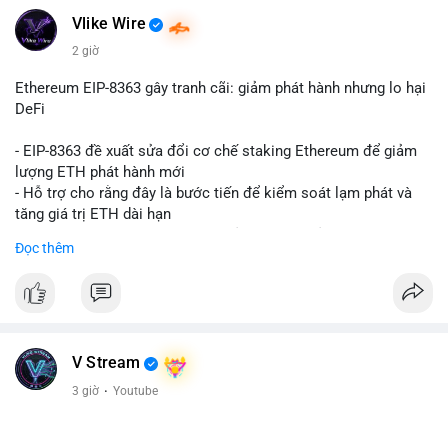
Vlike Wire
2 giờ
Ethereum EIP-8363 gây tranh cãi: giảm phát hành nhưng lo hại
DeFi
- EIP-8363 đề xuất sửa đổi cơ chế staking Ethereum để giảm
lượng ETH phát hành mới
- Hỗ trợ cho rằng đây là bước tiến để kiểm soát lạm phát và
tăng giá trị ETH dài hạn
- Các nhà phê bình lo ngại việc giảm phần thưởng sẽ làm yếu
Đọc thêm
động lực staking, ảnh hưởng đến bảo mật mạng lưới
- Lo ngại thêm: có thể làm giảm hấp dẫn của DeFi, giảm sự phi
tập trung và làm chậm sự tham gia của nhà đầu tư istituционаl
- Diễn ra trong bối cảnh Ethereum đang cân bằng giữa giảm
phát hành và duy trì sức hấp dẫn cho hệ sinh thái
#binancesquare
#cryptonews
#eth
#defi
#eip8363
V Stream
3 giờ
·
Youtube
$eth
#vlikevn
#titanbot