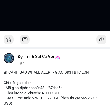
Đội Trinh Sát Cá Voi
3 giờ
🚨 CẢNH BÁO WHALE ALERT - GIAO DỊCH BTC LỚN
Chi tiết giao dịch:
- Mã giao dịch: 4ccb0c73...f87dbd5b
- Khối lượng di chuyển: 4.0009 BTC
- Giá trị ước tính: $261,136.72 USD (theo thị giá $65,269.99
USD)
- Thời gian: 13:19:46 2026-08-07 UTC