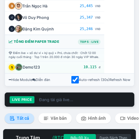
Trần Ngọc Hà
25,445
3
VNĐ
Võ Duy Phong
25,347
4
VNĐ
Đặng Kim Quỳnh
25,246
5
VNĐ
TỔNG ĐIỂM PAPER TRADE
TOP 5 · LIVE
Điểm live = số dư ví + ký quỹ + PnL chưa chốt · Chốt 12:00
ngày cuối tháng · Top 1 trên 20.000 đ nhận 30 ngày VIP Whale.
Demo123
10.115
1
đ
Hide Module
Diễn đàn
Auto-refresh (30s)
Refresh Now
Đang tải giá live...
LIVE PRICE
Tất cả
Văn bản
Hình ảnh
Video
Trung Tâm
(BTC
Biểu Đồ Xu
Danh Sách Theo