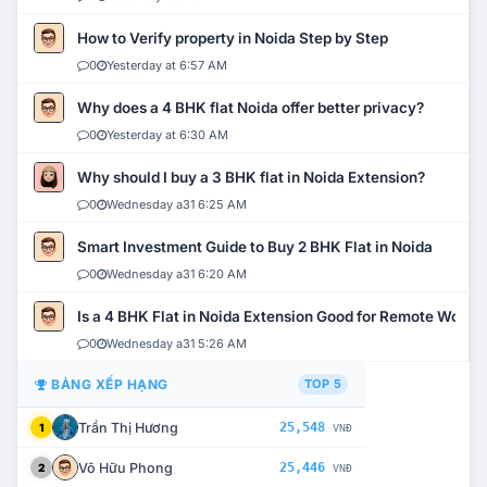
How to Verify property in Noida Step by Step
0
Yesterday at 6:57 AM
Why does a 4 BHK flat Noida offer better privacy?
0
Yesterday at 6:30 AM
Why should I buy a 3 BHK flat in Noida Extension?
0
Wednesday a31 6:25 AM
Smart Investment Guide to Buy 2 BHK Flat in Noida
0
Wednesday a31 6:20 AM
Is a 4 BHK Flat in Noida Extension Good for Remote Work?
0
Wednesday a31 5:26 AM
BẢNG XẾP HẠNG
TOP 5
Trần Thị Hương
25,548
1
VNĐ
Võ Hữu Phong
25,446
2
VNĐ