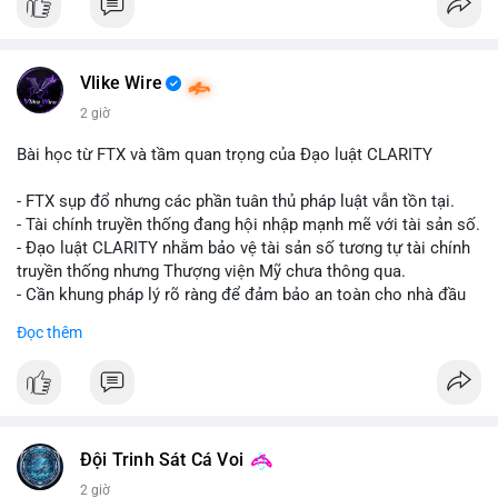
#vlikevn
#titanbot
📰 Nguồn: CoinDesk
Vlike Wire
2 giờ
Bài học từ FTX và tầm quan trọng của Đạo luật CLARITY
- FTX sụp đổ nhưng các phần tuân thủ pháp luật vẫn tồn tại.
- Tài chính truyền thống đang hội nhập mạnh mẽ với tài sản số.
- Đạo luật CLARITY nhằm bảo vệ tài sản số tương tự tài chính
truyền thống nhưng Thượng viện Mỹ chưa thông qua.
- Cần khung pháp lý rõ ràng để đảm bảo an toàn cho nhà đầu
tư.
Đọc thêm
#binancesquare
#cryptonews
#ftx
#regulation
#clarityact
$btc $eth
#vlikevn
#titanbot
Đội Trinh Sát Cá Voi
2 giờ