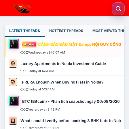
LATEST THREADS
HOTTEST THREADS
MOST VIEWED THRE
CẢNH BÁO BẢO MẬT &amp; NỘI QUY CỘNG ĐỒNG
VÀNG
0
Wednesday a31 6:07 AM
Luxury Apartments in Noida Investment Guide
0
Today at 6:13 AM
Is RERA Enough When Buying Flats in Noida?
0
Today at 5:37 AM
BTC (Bitcoin) - Phân tích snapshot ngày 06/08/2026
0
Yesterday at 2:43 PM
What should I verify before booking 3 BHK flats in Noida?
0
Yesterday at 8:01 AM