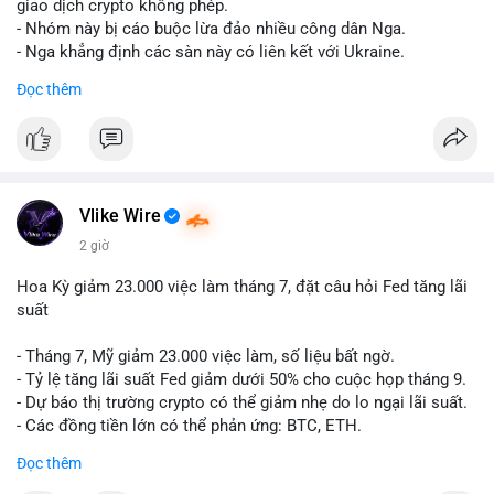
riêng biệt phản ánh đúng nội dung cụ thể của giao dịch đó. Ví
giao dịch crypto không phép.
dụ nếu giao dịch 45 BTC chuyển ví lạnh:
#45btc
#vilanh
- Nhóm này bị cáo buộc lừa đảo nhiều công dân Nga.
#tichluydaihan
#btcmempool
. KHÔNG dùng hashtag tên mô
- Nga khẳng định các sàn này có liên kết với Ukraine.
hình AI (
#gpt
,
#deepseek
,
#gemini
,
#claude
,
#ai
).
Đọc thêm
#russia
#cryptonews
#regulation
#fsb
$btc $eth
#vlikevn
#titanbot
Vlike Wire
📰 Nguồn: CoinDesk
2 giờ
Hoa Kỳ giảm 23.000 việc làm tháng 7, đặt câu hỏi Fed tăng lãi
suất
- Tháng 7, Mỹ giảm 23.000 việc làm, số liệu bất ngờ.
- Tỷ lệ tăng lãi suất Fed giảm dưới 50% cho cuộc họp tháng 9.
- Dự báo thị trường crypto có thể giảm nhẹ do lo ngại lãi suất.
- Các đồng tiền lớn có thể phản ứng: BTC, ETH.
Đọc thêm
#binancesquare
#cryptonews
#btc
#eth