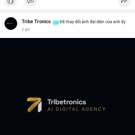
Tribe Tronics
Đã thay đổi ảnh đại diện của anh ấy
3 giờ