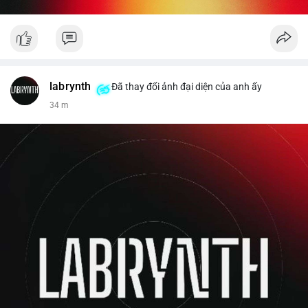
labrynth
Đã thay đổi ảnh đại diện của anh ấy
34 m