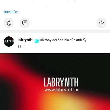
Đặt hàng ngay hôm nay để nhận ưu đãi tốt nhất!
Đọc thêm
✅ Đặt hàng: localpvashop
✅ Phản hồi trong 24 giờ
✅ WhatsApp: +1 (66
215-8938
✅ Telegram: @localpvashop
labrynth
✅ Email: localpvashop@gmail.com
Đã thay đổi ảnh bìa của anh ấy
34 m
Liên hệ ngay để được tư vấn chi tiết và hỗ trợ tận tình.