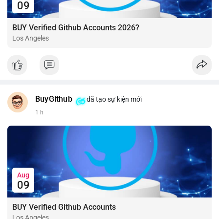
09
BUY Verified Github Accounts 2026?
Los Angeles
BuyGithub
đã tạo sự kiện mới
1 h
Aug
09
BUY Verified Github Accounts
Los Angeles