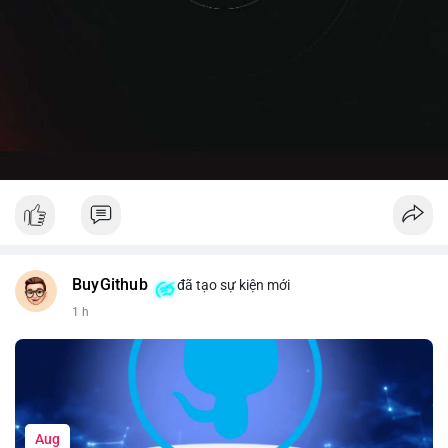
BuyGithub
đã tạo sự kiện mới
1 h
Aug