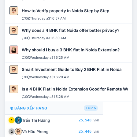
How to Verify property in Noida Step by Step
0
Thursday a31 6:57 AM
Why does a 4 BHK flat Noida offer better privacy?
0
Thursday a31 6:30 AM
Why should I buy a 3 BHK flat in Noida Extension?
0
Wednesday a31 6:25 AM
Smart Investment Guide to Buy 2 BHK Flat in Noida
0
Wednesday a31 6:20 AM
Is a 4 BHK Flat in Noida Extension Good for Remote Work?
0
Wednesday a31 5:26 AM
BẢNG XẾP HẠNG
TOP 5
Trần Thị Hương
25,548
1
VNĐ
Võ Hữu Phong
25,446
2
VNĐ