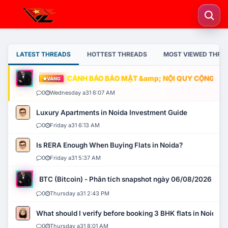
LATEST THREADS
HOTTEST THREADS
MOST VIEWED THRE
CẢNH BÁO BẢO MẬT &amp; NỘI QUY CỘNG ĐỒNG
VÀNG
0
Wednesday a31 6:07 AM
Luxury Apartments in Noida Investment Guide
0
Friday a31 6:13 AM
Is RERA Enough When Buying Flats in Noida?
0
Friday a31 5:37 AM
BTC (Bitcoin) - Phân tích snapshot ngày 06/08/2026
0
Thursday a31 2:43 PM
What should I verify before booking 3 BHK flats in Noida?
0
Thursday a31 8:01 AM