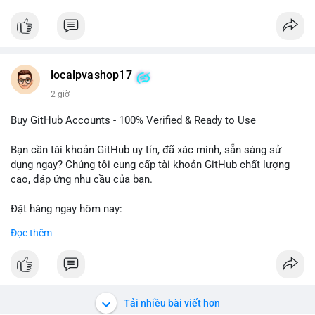
#btcmempool
Đặt hàng ngay hôm nay để nhận ưu đãi tốt nhất! Liên hệ với
chúng tôi qua:
- WhatsApp: +1 660 215-8938
- Telegram: @localpvashop
- Email: localpvashop@gmail.com
localpvashop17
2 giờ
Phản hồi nhanh trong vòng 24 giờ. Mua ngay để trải nghiệm
dịch vụ chuyên nghiệp!
Buy GitHub Accounts - 100% Verified & Ready to Use
#buytextnowaccounts
#pva
#textnow
Bạn cần tài khoản GitHub uy tín, đã xác minh, sẵn sàng sử
dụng ngay? Chúng tôi cung cấp tài khoản GitHub chất lượng
cao, đáp ứng nhu cầu của bạn.
Đặt hàng ngay hôm nay:
✅ Order Now: localpvashop
Đọc thêm
✅ Phản hồi trong 24 giờ
✅ WhatsApp: +1 (66
215-8938
✅ Telegram: @localpvashop
✅ Email: localpvashop@gmail.com
Tải nhiều bài viết hơn
Liên hệ ngay để được tư vấn và hỗ trợ nhanh nhất!