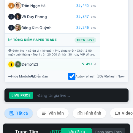
Trần Ngọc Hà
25,445
3
VNĐ
Võ Duy Phong
25,347
4
VNĐ
Đặng Kim Quỳnh
25,246
5
VNĐ
TỔNG ĐIỂM PAPER TRADE
TOP 5 · LIVE
Điểm live = số dư ví + ký quỹ + PnL chưa chốt · Chốt 12:00
ngày cuối tháng · Top 1 trên 20.000 đ nhận 30 ngày VIP Whale.
Demo123
5.492
1
đ
Hide Module
Diễn đàn
Auto-refresh (30s)
Refresh Now
Đang tải giá live...
LIVE PRICE
Tất cả
Văn bản
Hình ảnh
Video
Trung Tâm
(BTC
Biểu Đồ Xu
Danh Sách Theo