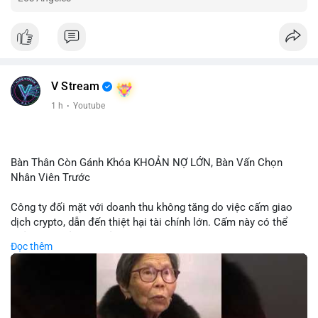
V Stream
1 h
·
Youtube
Bàn Thân Còn Gánh Khóa KHOẢN NỢ LỚN, Bàn Vấn Chọn
Nhân Viên Trước
Công ty đối mặt với doanh thu không tăng do việc cấm giao
dịch crypto, dẫn đến thiệt hại tài chính lớn. Cấm này có thể
phản ánh phản ứng của chính quyền hoặc thị trường đối với
Đọc thêm
biến động giá digital asset. Bàn vấn chuyển hướng tập trung
vào nhân lực, cho thấy chiến lược giảm chi phí hoặc điều chỉnh
mô hình kinh doanh. Điều này có thể ảnh hưởng đến thị trường
crypto và các doanh nghiệp liên quan trong tương lai.