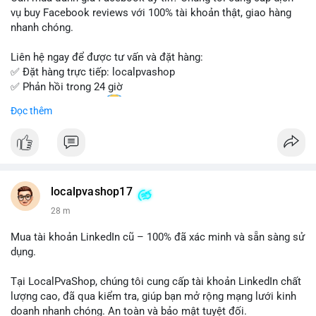
Đừng bỏ lỡ cơ hội sở hữu tài khoản WeChat chất lượng với giá
vụ buy Facebook reviews với 100% tài khoản thật, giao hàng
tốt. Liên hệ ngay!
nhanh chóng.
Liên hệ ngay để được tư vấn và đặt hàng:
✅ Đặt hàng trực tiếp: localpvashop
✅ Phản hồi trong 24 giờ
✅ WhatsApp: +1 (66
215-8938
Đọc thêm
✅ Telegram: @localpvashop
✅ Email: localpvashop@gmail.com
Chất lượng đảm bảo, hỗ trợ tận tình. Hãy liên hệ ngay hôm
nay!
localpvashop17
28 m
Mua tài khoản LinkedIn cũ – 100% đã xác minh và sẵn sàng sử
dụng.
Tại LocalPvaShop, chúng tôi cung cấp tài khoản LinkedIn chất
lượng cao, đã qua kiểm tra, giúp bạn mở rộng mạng lưới kinh
doanh nhanh chóng. An toàn và bảo mật tuyệt đối.