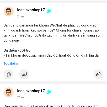
👉 WhatsApp: +1 660 215-8938
👉 Telegram: @localpvashop
localpvashop17
👉 Email: localpvashop@gmail.com
24 m
Đừng bỏ lỡ cơ hội cải thiện danh tiếng trực tuyến của bạn một
Bạn đang cần mua tài khoản WeChat để phục vụ công việc,
cách hiệu quả!
kinh doanh hoặc kết nối bạn bè? Chúng tôi chuyên cung cấp
tài khoản WeChat 100% đã xác minh, ổn định và sẵn sàng sử
dụng ngay.
Ưu điểm vượt trội:
- Tài khoản được xác minh đầy đủ, hoạt động ổn định lâu dài.
- Hỗ trợ khách hàng 24/7, phản hồi nhanh chóng.
Đọc thêm
- Giao dịch an toàn, bảo mật thông tin.
Đặt hàng ngay hôm nay để nhận ưu đãi tốt nhất!
Liên hệ với chúng tôi qua:
localpvashop17
- WhatsApp: +1 (66
215-8938
- Telegram: @localpvashop
25 m
- Email: localpvashop@gmail.com
Cần mua đánh giá Facebook uy tín? Chúng tôi cung cấp dịch