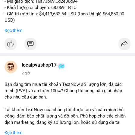
- Mã giao dịch: 16a73b69...d2e06d94
- Khối lượng di chuyển: 68.0591 BTC
- Giá trị ước tính: $4,413,632.54 USD (theo thị giá $64,850.00
USD)
- Thời gian: 07:19:49 2026-08-09 UTC
Đọc thêm
Khối lượng 68.06 BTC tương đương hơn 4.4 triệu USD được
luân chuyển trong một giao dịch duy nhất cho thấy dấu hiệu
của tổ chức lớn hoặc cá voi đang tái cơ cấu danh mục. Với
mức giá dao động quanh vùng $64,850, hành vi này có thể là
bước chuẩn bị cho một lệnh bán lớn trên sàn tập trung, tạo áp
localpvashop17
lực giảm ngắn hạn. Ngược lại, nếu dòng tiền hướng về ví lạnh
2 giờ
hoặc ví không giám sát, đây là tín hiệu tích lũy dài hạn, phản
ánh niềm tin vào xu hướng tăng. Việc theo dõi điểm đến tiếp
Bạn đang tìm mua tài khoản TextNow số lượng lớn, đã xác
theo của số BTC này là then chốt để xác định tâm lý thị
minh (PVA) và an toàn 100%? Chúng tôi cung cấp giải pháp
trường.
cho nhu cầu của bạn.
Nhà đầu tư nhỏ lẻ nên thận trọng, tránh hành động theo cảm
Tài khoản TextNow của chúng tôi được tạo và xác minh thủ
xúc. Quan sát dòng tiền trong 24-48 giờ tới để xác nhận xu
công, đảm bảo chất lượng và độ bền. Phù hợp cho các chiến
hướng trước khi đưa ra quyết định vào lệnh.
dịch marketing, đăng ký số lượng lớn, hoặc sử dụng đa tài
khoản.
Đọc thêm
#68dot0591btc
#4dot4trieuusd
#vilanh
#tichluydaihan