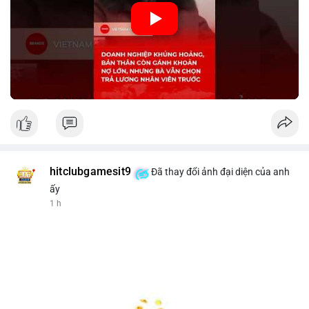
🎥 Xem video trực tiếp tại:
Nguồn: KIEN THUC KINH TE
hitclubgamesit9
Đã thay đổi ảnh đại diện của anh
ấy
1 h