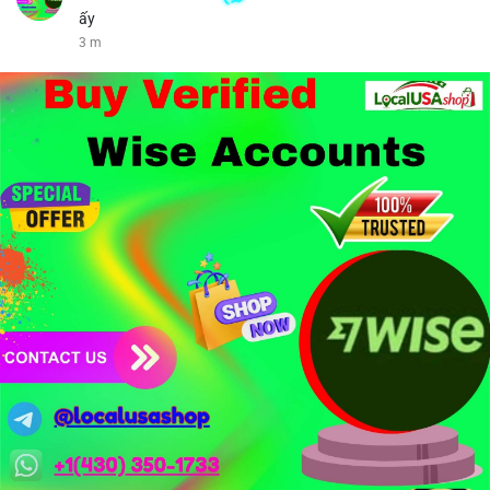
ấy
3 m