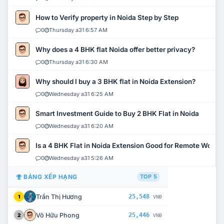
How to Verify property in Noida Step by Step
0
Thursday a31 6:57 AM
Why does a 4 BHK flat Noida offer better privacy?
0
Thursday a31 6:30 AM
Why should I buy a 3 BHK flat in Noida Extension?
0
Wednesday a31 6:25 AM
Smart Investment Guide to Buy 2 BHK Flat in Noida
0
Wednesday a31 6:20 AM
Is a 4 BHK Flat in Noida Extension Good for Remote Work?
0
Wednesday a31 5:26 AM
BẢNG XẾP HẠNG
TOP 5
Trần Thị Hương
25,548
1
VNĐ
Võ Hữu Phong
25,446
2
VNĐ