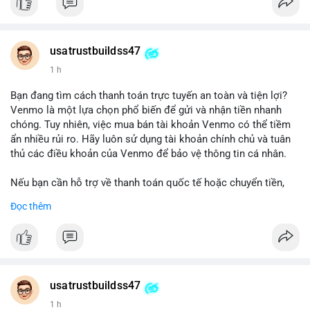
#buyverifiedgo2bankaccounts
#marketing
#seo
#smm
#trendingnow
#cashout
#sendmoney
#mobiledeposit
#pay
#usdt
usatrustbuildss47
1 h
Bạn đang tìm cách thanh toán trực tuyến an toàn và tiện lợi?
Venmo là một lựa chọn phổ biến để gửi và nhận tiền nhanh
chóng. Tuy nhiên, việc mua bán tài khoản Venmo có thể tiềm
ẩn nhiều rủi ro. Hãy luôn sử dụng tài khoản chính chủ và tuân
thủ các điều khoản của Venmo để bảo vệ thông tin cá nhân.
Nếu bạn cần hỗ trợ về thanh toán quốc tế hoặc chuyển tiền,
hãy liên hệ với chúng tôi qua email hoặc Telegram. Chúng tôi
Đọc thêm
cung cấp dịch vụ tư vấn và giải pháp thanh toán trực tuyến an
toàn.
Liên hệ:
Email: usatrustbuild@gmail.com
Telegram: @UsaTrustBuild
usatrustbuildss47
WhatsApp: +1 (479) 438-1734
1 h