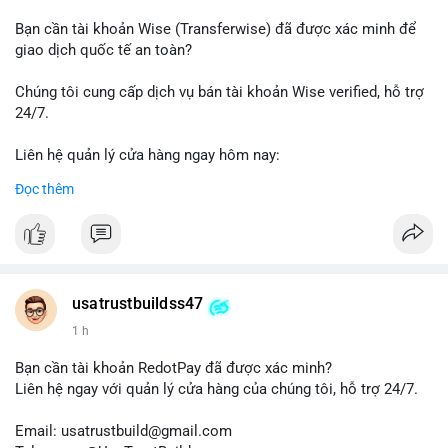
#thanhtoanonline
#venmo
#chuyentien
#giaodichantoan
Bạn cần tài khoản Wise (Transferwise) đã được xác minh để
#taichinhso
#seo
#smm
giao dịch quốc tế an toàn?
Chúng tôi cung cấp dịch vụ bán tài khoản Wise verified, hỗ trợ
24/7.
Liên hệ quản lý cửa hàng ngay hôm nay:
📧 Email: usatrustbuild@gmail.com
Đọc thêm
✈️ Telegram: @UsaTrustBuild
📱 WhatsApp: +1 (479) 438-1734
Dịch vụ của chúng tôi phù hợp cho nhu cầu chuyển tiền, nhận
tiền, thanh toán quốc tế.
usatrustbuildss47
#buyverifiedwiseaccounts
#marketing
#seo
#smm
1 h
#trendingnow
#cashout
#sendmoney
#mobiledeposit
#pay
#usdt
Bạn cần tài khoản RedotPay đã được xác minh?
Liên hệ ngay với quản lý cửa hàng của chúng tôi, hỗ trợ 24/7.
Email: usatrustbuild@gmail.com