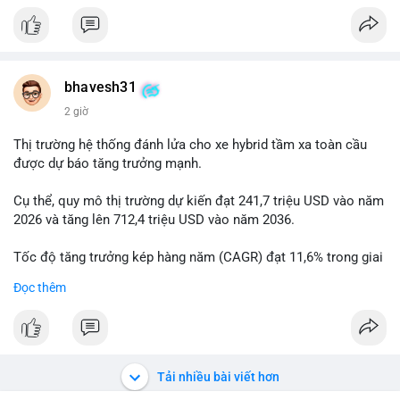
#vlikevn
#titanbot
📰 Nguồn: Cointelegraph
bhavesh31
2 giờ
Thị trường hệ thống đánh lửa cho xe hybrid tầm xa toàn cầu
được dự báo tăng trưởng mạnh.
Cụ thể, quy mô thị trường dự kiến đạt 241,7 triệu USD vào năm
2026 và tăng lên 712,4 triệu USD vào năm 2036.
Tốc độ tăng trưởng kép hàng năm (CAGR) đạt 11,6% trong giai
đoạn dự báo.
Đọc thêm
Đây là cơ hội lớn cho các nhà sản xuất và nhà đầu tư trong lĩnh
vực công nghệ ô tô xanh.
#xehybrid
#côngnghệôtô
#thịtrườngtoàncầu
Tải nhiều bài viết hơn