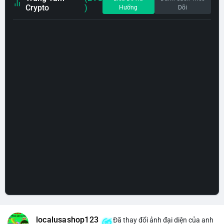
Crypto
)
Hướng
Dõi
localusashop123
Đã thay đổi ảnh đại diện của anh