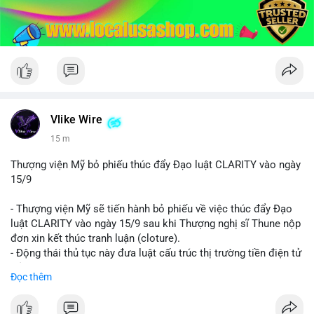
Vlike Wire
15 m
Thượng viện Mỹ bỏ phiếu thúc đẩy Đạo luật CLARITY vào ngày
15/9
- Thượng viện Mỹ sẽ tiến hành bỏ phiếu về việc thúc đẩy Đạo
luật CLARITY vào ngày 15/9 sau khi Thượng nghị sĩ Thune nộp
đơn xin kết thúc tranh luận (cloture).
- Động thái thủ tục này đưa luật cấu trúc thị trường tiền điện tử
trở lại đúng tiến độ khi các nhà lập pháp tiếp tục đàm phán về
Đọc thêm
các điều khoản liên quan đến đạo đức và stablecoin.
- Đây là bước tiến quan trọng trong việc thiết lập khung pháp lý
rõ ràng cho thị trường tiền điện tử tại Mỹ.