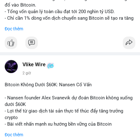
Nhà đầu tư nên quan sát thêm 1-2 block tiếp theo để xác nhận
đổ vào Bitcoin.
đích đến của dòng tiền. Tránh hành động theo cảm tính trước
- Tổng vốn quản lý toàn cầu đạt tới 200 nghìn tỷ USD.
các biến động nhỏ, ưu tiên quản lý rủi ro chặt chẽ và không sử
- Chỉ cần 1% dòng vốn dịch chuyển sang Bitcoin sẽ tạo ra tăng
dụng đòn bẩy quá mức trong giai đoạn biến động này.
trưởng dài hạn cực lớn.
Đọc thêm
#152dot9btc
#chuyenvilanh
#tieulon10trieuusd
#btc65k
#bitcoin
#btc
#bitwise
#cryptonews
#binancesquare
#giaodichchuaxacnhan
$btc
#vlikevn
#titanbot
Vlike Wire
2 giờ
📰 Nguồn: CoinDesk
Bitcoin Không Dưới $60K: Nansen Cố Vấn
- Nansen founder Alex Svanevik dự đoán Bitcoin không xuống
dưới $60K
- Lợi thế từ giao dịch tài sản thực tế thúc đẩy tăng trưởng
crypto
- Bài viết nhấn mạnh xu hướng bền vững của Bitcoin
Đọc thêm
$btc
#btc