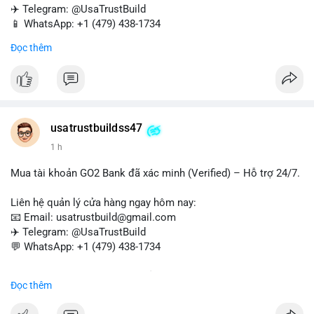
✈️ Telegram: @UsaTrustBuild
📱 WhatsApp: +1 (479) 438-1734
Đọc thêm
Tài khoản WebMoney xác minh sẵn sàng – giao dịch nhanh
chóng, an toàn, phù hợp cho thanh toán trực tuyến, nhận tiền
và chuyển tiền quốc tế.
#buyverifiedwebmoneyaccounts
#webmoney
#verifiedaccounts
#onlinepayment
#cashout
#sendmoney
usatrustbuildss47
#trustbuild
1 h
Mua tài khoản GO2 Bank đã xác minh (Verified) – Hỗ trợ 24/7.
Liên hệ quản lý cửa hàng ngay hôm nay:
📧 Email: usatrustbuild@gmail.com
✈️ Telegram: @UsaTrustBuild
💬 WhatsApp: +1 (479) 438-1734
Dịch vụ uy tín, nhanh chóng, bảo mật – phù hợp cho giao dịch,
Đọc thêm
chuyển tiền, mobile deposit và thanh toán USDT.