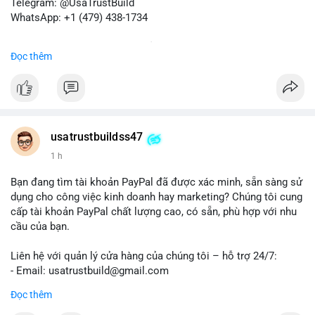
Telegram: @UsaTrustBuild
WhatsApp: +1 (479) 438-1734
Dịch vụ uy tín, nhanh chóng, bảo mật.
Đọc thêm
#buyverifiedredotpayaccount
#marketing
#seo
#smm
#trendingnow
#cashout
#sendmoney
#mobiledeposit
#pay
#usdt
#btc
usatrustbuildss47
1 h
Bạn đang tìm tài khoản PayPal đã được xác minh, sẵn sàng sử
dụng cho công việc kinh doanh hay marketing? Chúng tôi cung
cấp tài khoản PayPal chất lượng cao, có sẵn, phù hợp với nhu
cầu của bạn.
Liên hệ với quản lý cửa hàng của chúng tôi – hỗ trợ 24/7:
- Email: usatrustbuild@gmail.com
- Telegram: @UsaTrustBuild
Đọc thêm
- WhatsApp: +1 (479) 438-1734