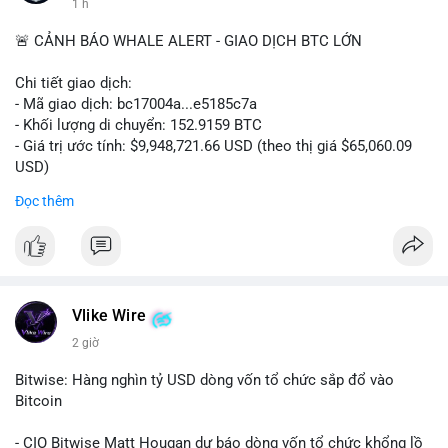
1 h
🚨 CẢNH BÁO WHALE ALERT - GIAO DỊCH BTC LỚN
Chi tiết giao dịch:
- Mã giao dịch: bc17004a...e5185c7a
- Khối lượng di chuyển: 152.9159 BTC
- Giá trị ước tính: $9,948,721.66 USD (theo thị giá $65,060.09
USD)
- Thời gian: 14:19:56 2026-08-08 UTC
Đọc thêm
Nhận định phân tích:
Khối lượng 152.9 BTC trị giá gần 10 triệu USD được chuyển
trong một giao dịch chưa xác nhận cho thấy dấu hiệu của một
tổ chức lớn hoặc cá voi đang tái cơ cấu danh mục. Với mức
giá quanh vùng $65,000, động thái này có thể là bước chuẩn bị
Vlike Wire
cho chiến lược tích lũy dài hạn hoặc chuyển lên sàn để thanh
2 giờ
khoản. Một giao dịch lớn như vậy thường tạo áp lực tâm lý
ngắn hạn lên thị trường, khiến nhà đầu tư nhỏ lẻ dễ bị dao
Bitwise: Hàng nghìn tỷ USD dòng vốn tổ chức sắp đổ vào
động.
Bitcoin
Lời khuyên:
- CIO Bitwise Matt Hougan dự báo dòng vốn tổ chức khổng lồ