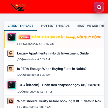
LATEST THREADS
HOTTEST THREADS
MOST VIEWED THRE
CẢNH BÁO BẢO MẬT &amp; NỘI QUY CỘNG ĐỒNG
VÀNG
0
Wednesday a31 6:07 AM
Luxury Apartments in Noida Investment Guide
0
Yesterday at 6:13 AM
Is RERA Enough When Buying Flats in Noida?
0
Yesterday at 5:37 AM
BTC (Bitcoin) - Phân tích snapshot ngày 06/08/2026
0
Thursday a31 2:43 PM
What should I verify before booking 3 BHK flats in Noida?
0
Thursday a31 8:01 AM