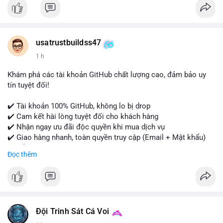
Tài khoản của chúng tôi được đánh giá cao về độ tin cậy và
tính sẵn sàng, giúp bạn giao dịch thuận lợi. Hãy nhắn tin ngay
để được tư vấn chi tiết.
usatrustbuildss47
#buyverifiedpaypalaccounts
#marketing
#seo
#smm
1 h
#onlineshopping
#digitalmarketing
#usa
#highqualityaccounts
#readytouseaccounts
Khám phá các tài khoản GitHub chất lượng cao, đảm bảo uy
tín tuyệt đối!
✔️ Tài khoản 100% GitHub, không lo bị drop
✔️ Cam kết hài lòng tuyệt đối cho khách hàng
✔️ Nhận ngay ưu đãi độc quyền khi mua dịch vụ
✔️ Giao hàng nhanh, toàn quyền truy cập (Email + Mật khẩu)
✔️ Hỗ trợ 24/7 và bảo hành thay thế
Đọc thêm
Cần xác nhận đơn hàng? Liên hệ ngay để được tư vấn!
📧 Email: usatrustbuild@gmail.com
📩 Telegram: @UsaTrustBuild
Đội Trinh Sát Cá Voi