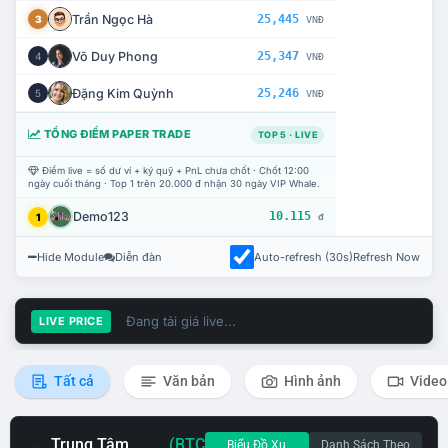
Trần Ngọc Hà
25,445
3
VNĐ
Võ Duy Phong
25,347
4
VNĐ
Đặng Kim Quỳnh
25,246
5
VNĐ
TỔNG ĐIỂM PAPER TRADE
TOP 5 · LIVE
Điểm live = số dư ví + ký quỹ + PnL chưa chốt · Chốt 12:00
ngày cuối tháng · Top 1 trên 20.000 đ nhận 30 ngày VIP Whale.
Demo123
10.115
1
đ
Hide Module
Diễn đàn
Auto-refresh (30s)
Refresh Now
Đang tải giá live...
LIVE PRICE
Tất cả
Văn bản
Hình ảnh
Video
Trung Tâm
(BTC
Biểu Đồ Xu
Danh Sách Theo