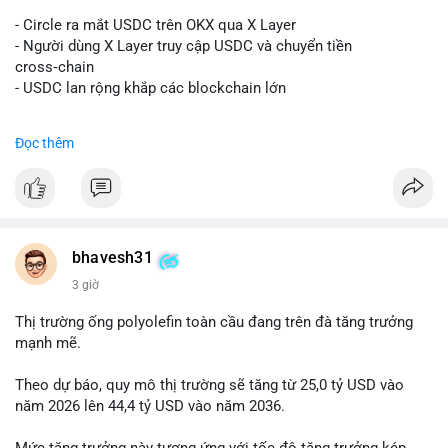
#vlikevn
#titanbot
- Circle ra mắt USDC trên OKX qua X Layer
📰 Nguồn: Decrypt
- Người dùng X Layer truy cập USDC và chuyển tiền
cross‑chain
- USDC lan rộng khắp các blockchain lớn
#binancesquare
#cryptonews
#usdc
#okx
#xlayer
Đọc thêm
$usdc
#vlikevn
#titanbot
📰 Nguồn: Cointelegraph
bhavesh31
3 giờ
Thị trường ống polyolefin toàn cầu đang trên đà tăng trưởng
mạnh mẽ.
Theo dự báo, quy mô thị trường sẽ tăng từ 25,0 tỷ USD vào
năm 2026 lên 44,4 tỷ USD vào năm 2036.