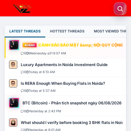
LATEST THREADS
HOTTEST THREADS
MOST VIEWED THRE
CẢNH BÁO BẢO MẬT &amp; NỘI QUY CỘNG ĐỒNG
VÀNG
0
Wednesday a31 6:07 AM
Luxury Apartments in Noida Investment Guide
0
Today at 6:13 AM
Is RERA Enough When Buying Flats in Noida?
0
Today at 5:37 AM
BTC (Bitcoin) - Phân tích snapshot ngày 06/08/2026
0
Yesterday at 2:43 PM
What should I verify before booking 3 BHK flats in Noida?
0
Yesterday at 8:01 AM