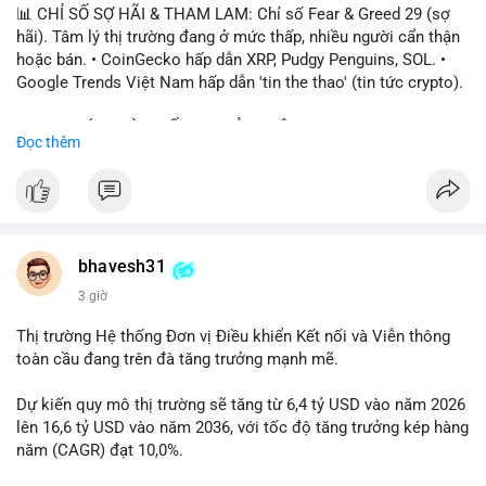
📊 CHỈ SỐ SỢ HÃI & THAM LAM: Chỉ số Fear & Greed 29 (sợ
hãi). Tâm lý thị trường đang ở mức thấp, nhiều người cẩn thận
hoặc bán. • CoinGecko hấp dẫn XRP, Pudgy Penguins, SOL. •
Google Trends Việt Nam hấp dẫn 'tin the thao' (tin tức crypto).
📈 XU HƯỚNG TÌM KIẾM & THẢO LUẬN: • XRP, SOL, PENGU,
Đọc thêm
ONDO, CASHCAT. • Chủ đề 'tô thị ty na' (tỷ giá) và 'giao thông'
(giao thông tài chính). • Bàn tán Binance Square tập trung vào
BTC breakout và lệnh long/short.
💬 DÒNG CHẢY TIN TỨC & TRUYỀN THÔNG: • Trump khẳng
định crypto là 'vấn đề lớn' giúp giảm áp lực USD. • Binance hỗ
bhavesh31
trợ cổ phiếu Apple/IBM. • Bài đăng hấp dẫn về $HFT, $SKYAI,
3 giờ
$BICO. • Tin nhắn cảnh báo về hack North Korea (Bybit).
Thị trường Hệ thống Đơn vị Điều khiển Kết nối và Viễn thông
💡 NHẬN ĐỊNH & KHUYẾN NGHỊ: Tâm lý thị trường đang phân
toàn cầu đang trên đà tăng trưởng mạnh mẽ.
cực. Sợ hãi do chỉ số thấp, nhưng hấp dẫn từ xu hướng meme
coin (PENGU, CASHCAT) và tin cậy từ các dự án lớn (BTC,
Dự kiến quy mô thị trường sẽ tăng từ 6,4 tỷ USD vào năm 2026
SOL). Rủi ro tăng nếu không có thông tin rõ ràng về quy định.
lên 16,6 tỷ USD vào năm 2036, với tốc độ tăng trưởng kép hàng
năm (CAGR) đạt 10,0%.
📊 Nguồn: Radar Tâm Lý Thị Trường