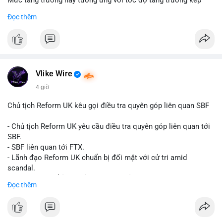
Mức tăng trưởng này tương ứng với tốc độ tăng trưởng kép
hàng năm (CAGR) đạt 5,9% trong giai đoạn dự báo.
Đọc thêm
Đây là tín hiệu tích cực cho các nhà sản xuất, nhà phân phối và
nhà đầu tư trong ngành vật liệu xây dựng và hạ tầng.
Bạn đánh giá thế nào về tiềm năng của dòng sản phẩm ống
nhựa polyolefin trong tương lai?
Vlike Wire
4 giờ
Chủ tịch Reform UK kêu gọi điều tra quyên góp liên quan SBF
- Chủ tịch Reform UK yêu cầu điều tra quyên góp liên quan tới
SBF.
- SBF liên quan tới FTX.
- Lãnh đạo Reform UK chuẩn bị đối mặt với cử tri amid
scandal.
- Sự kiện có thể ảnh hưởng đến hình ảnh SBF và FTX.
Đọc thêm
- Không có thông tin tác động thị trường ngay lập tức.
#binancesquare
#cryptonews
#sbf
#ftx
#reformuk
$btc $eth