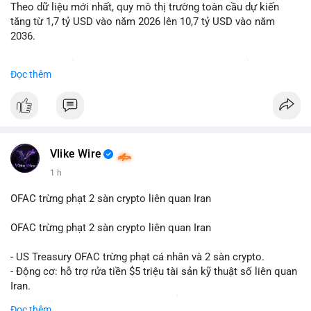
Theo dữ liệu mới nhất, quy mô thị trường toàn cầu dự kiến
Lời khuyên: Nhà đầu tư nhỏ lẻ nên quan sát thêm 2-4 giờ sau
tăng từ 1,7 tỷ USD vào năm 2026 lên 10,7 tỷ USD vào năm
khi giao dịch được xác nhận, tránh hành động theo cảm xúc.
2036.
Xác minh địa chỉ ví đích trước khi đưa ra quyết định vào lệnh,
ưu tiên quản trị rủi ro trong giai đoạn biến động mạnh.
Mức tăng trưởng này tương ứng với tốc độ tăng trưởng kép
Đọc thêm
hàng năm (CAGR) ấn tượng lên tới 20,2%.
#99dot6btc
#capvoichuyentien
#vilanhtichluy
#aplucban
#btcmempool65k
Điều gì đang thúc đẩy sự tăng trưởng vượt bậc này? Hãy cùng
theo dõi các phân tích chuyên sâu về xu hướng công nghệ và
nhu cầu thị trường trong thời gian tới.
Vlike Wire
1 h
OFAC trừng phạt 2 sàn crypto liên quan Iran
OFAC trừng phạt 2 sàn crypto liên quan Iran
- US Treasury OFAC trừng phạt cá nhân và 2 sàn crypto.
- Động cơ: hỗ trợ rửa tiền $5 triệu tài sản kỹ thuật số liên quan
Iran.
- Các sàn bị cấm hoạt động, tài khoản bị khóa.
Đọc thêm