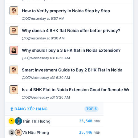
How to Verify property in Noida Step by Step
0
Yesterday at 6:57 AM
Why does a 4 BHK flat Noida offer better privacy?
0
Yesterday at 6:30 AM
Why should I buy a 3 BHK flat in Noida Extension?
0
Wednesday a31 6:25 AM
Smart Investment Guide to Buy 2 BHK Flat in Noida
0
Wednesday a31 6:20 AM
Is a 4 BHK Flat in Noida Extension Good for Remote Work?
0
Wednesday a31 5:26 AM
BẢNG XẾP HẠNG
TOP 5
Trần Thị Hương
25,548
1
VNĐ
Võ Hữu Phong
25,446
2
VNĐ