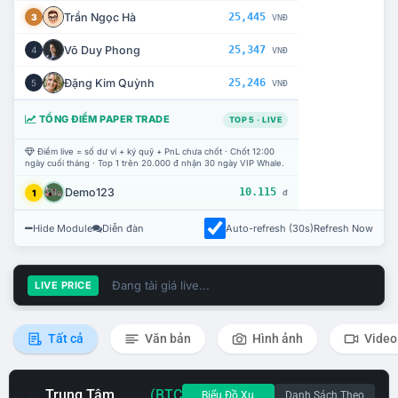
Trần Ngọc Hà
25,445
3
VNĐ
Võ Duy Phong
25,347
4
VNĐ
Đặng Kim Quỳnh
25,246
5
VNĐ
TỔNG ĐIỂM PAPER TRADE
TOP 5 · LIVE
Điểm live = số dư ví + ký quỹ + PnL chưa chốt · Chốt 12:00
ngày cuối tháng · Top 1 trên 20.000 đ nhận 30 ngày VIP Whale.
Demo123
10.115
1
đ
Hide Module
Diễn đàn
Auto-refresh (30s)
Refresh Now
Đang tải giá live...
LIVE PRICE
Tất cả
Văn bản
Hình ảnh
Video
Trung Tâm
(BTC
Biểu Đồ Xu
Danh Sách Theo