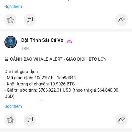
Sự tăng trưởng này được thúc đẩy bởi nhu cầu ngày càng cao
Đọc thêm
trong các lĩnh vực ô tô, logistics và thiết bị thông minh.
Doanh nghiệp cần theo dõi xu hướng này để nắm bắt cơ hội
đầu tư và phát triển giải pháp kết nối tiên tiến.
Đội Trinh Sát Cá Voi
3 giờ
🚨 CẢNH BÁO WHALE ALERT - GIAO DỊCH BTC LỚN
Chi tiết giao dịch:
- Mã giao dịch: 10e21b1b...1ec9d344
- Khối lượng di chuyển: 10.9026 BTC
- Giá trị ước tính: $706,922.31 USD (theo thị giá $64,840.00
USD)
- Thời gian: 18:20
0 2026-08-07 UTC
Đọc thêm
Nhận định phân tích:
Giao dịch 10.9 BTC trị giá hơn 706 nghìn USD được thực hiện
trong khung giờ thanh khoản mỏng (giờ châu Á) cho thấy chủ