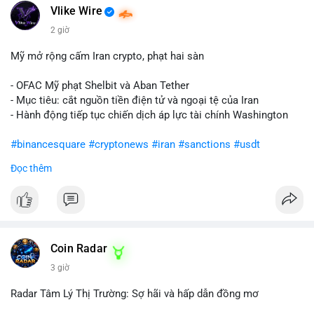
Vlike Wire
2 giờ
Mỹ mở rộng cấm Iran crypto, phạt hai sàn
- OFAC Mỹ phạt Shelbit và Aban Tether
- Mục tiêu: cắt nguồn tiền điện tử và ngoại tệ của Iran
- Hành động tiếp tục chiến dịch áp lực tài chính Washington
#binancesquare
#cryptonews
#iran
#sanctions
#usdt
Đọc thêm
$usdt
#vlikevn
#titanbot
📰 Nguồn: CoinDesk
Coin Radar
3 giờ
Radar Tâm Lý Thị Trường: Sợ hãi và hấp dẫn đồng mơ