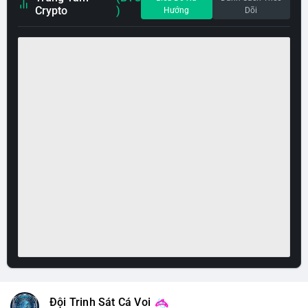
Crypto
)
Hướng
Dõi
Đội Trinh Sát Cá Voi