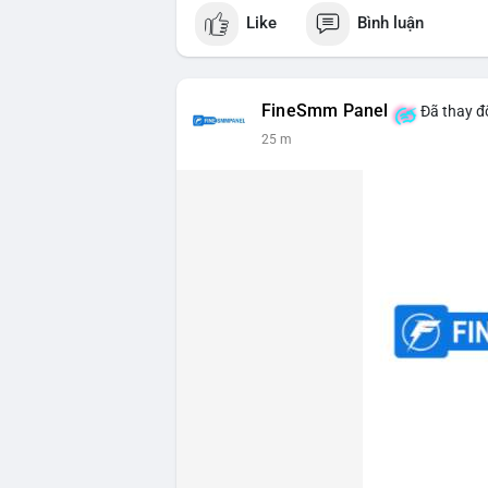
#vlikevn
#titanbot
Like
Bình luận
📰 Nguồn: CoinDesk
FineSmm Panel
Đã thay đổ
25 m