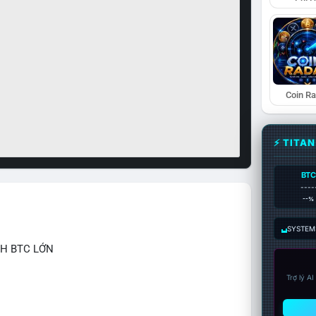
Coin R
⚡ TITA
BTC
----
--%
SYSTEM:
CH BTC LỚN
Trợ lý A