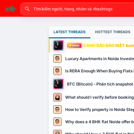
LATEST THREADS
HOTTEST THREADS
CẢNH BÁO BẢO MẬT &amp
VÀNG
Luxury Apartments in Noida Invest
Is RERA Enough When Buying Flats 
BTC (Bitcoin) - Phân tích snapsho
What should I verify before booking
How to Verify property in Noida Ste
Why does a 4 BHK flat Noida offer b