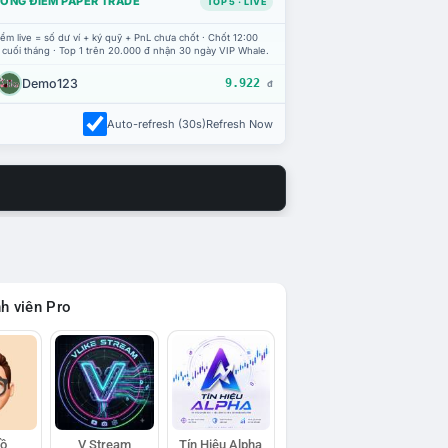
ỔNG ĐIỂM PAPER TRADE
TOP 5 · LIVE
ểm live = số dư ví + ký quỹ + PnL chưa chốt · Chốt 12:00
 cuối tháng · Top 1 trên 20.000 đ nhận 30 ngày VIP Whale.
Demo123
9.922
đ
Auto-refresh (30s)
Refresh Now
h viên Pro
Hồ
V Stream
Tín Hiệu Alpha