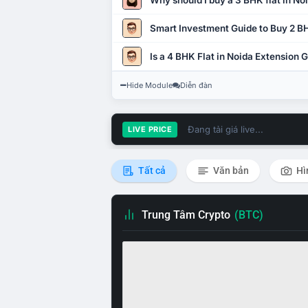
Why should I buy a 3 BHK flat in No
Smart Investment Guide to Buy 2 BH
Is a 4 BHK Flat in Noida Extension
Hide Module
Diễn đàn
Đang tải giá live...
LIVE PRICE
Tất cả
Văn bản
Hì
Trung Tâm Crypto
(BTC)