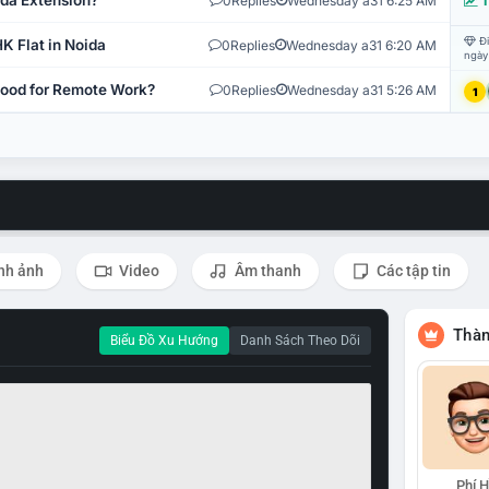
ida Extension?
0
Replies
Wednesday a31 6:25 AM
T
Đi
K Flat in Noida
0
Replies
Wednesday a31 6:20 AM
ngày
 Good for Remote Work?
0
Replies
Wednesday a31 5:26 AM
1
nh ảnh
Video
Âm thanh
Các tập tin
Thàn
Biểu Đồ Xu Hướng
Danh Sách Theo Dõi
Phí 