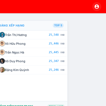
BẢNG XẾP HẠNG
TOP 5
Trần Thị Hương
25,548
VNĐ
À CHẾ TÀI XỬ LÝ VI PHẠM
Võ Hữu Phong
25,446
VNĐ
Trần Ngọc Hà
25,445
VNĐ
Võ Duy Phong
25,347
VNĐ
Đặng Kim Quỳnh
25,246
VNĐ