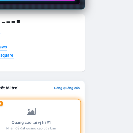
g ▁ ▂ ▃ ▄
t
news
esquare
ết tài trợ
Đăng quảng cáo
1
Quảng cáo tại vị trí #1
Nhấn để đặt quảng cáo của bạn