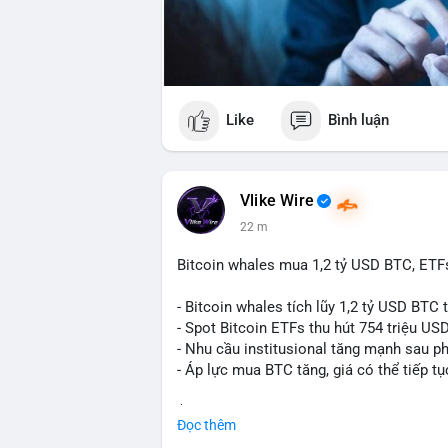
Like
Bình luận
Vlike Wire
22 m
Bitcoin whales mua 1,2 tỷ USD BTC, ETFs
- Bitcoin whales tích lũy 1,2 tỷ USD BTC 
- Spot Bitcoin ETFs thu hút 754 triệu US
- Nhu cầu institusional tăng mạnh sau p
- Áp lực mua BTC tăng, giá có thể tiếp tụ
$btc
#btc
Đọc thêm