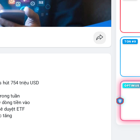
TON #9
 hút 754 triệu USD
OPTIMUS 
trong tuần
D dòng tiền vào
hê duyệt ETF
c tăng