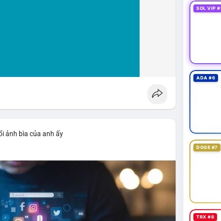
SOL VIP #
ADA #6
i ảnh bìa của anh ấy
DOGE #7
TRX #8