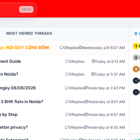
Ctrl K
MOST VIEWED THREADS
1
; NỘI QUY CỘNG ĐỒNG VLIKE.VN: HỆ THỐNG GIÁM SÁT TỰ ĐỘNG V
0
Replies
Wednesday a31 6:07 AM
2
ment Guide
0
Replies
Today at 6:13 AM
3
in Noida?
0
Replies
Today at 5:37 AM
4
t ngày 06/08/2026
0
Replies
Yesterday at 2:43 PM
5
 3 BHK flats in Noida?
0
Replies
Yesterday at 8:01 AM
p by Step
0
Replies
Yesterday at 6:57 AM
etter privacy?
0
Replies
Yesterday at 6:30 AM