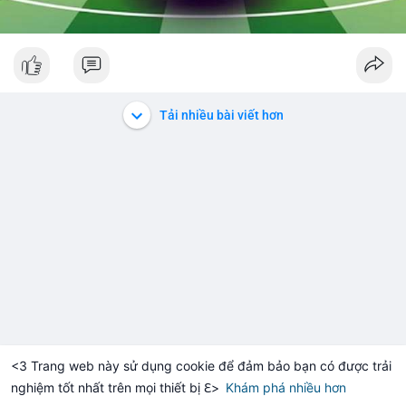
Tải nhiều bài viết hơn
<3 Trang web này sử dụng cookie để đảm bảo bạn có được trải
nghiệm tốt nhất trên mọi thiết bị ℇ>
Khám phá nhiều hơn
Solana
BNB
$1,900.68
$72.70
H
+0.20%
SOL
-1.13%
BN