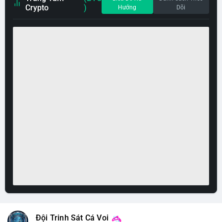
Crypto
)
Hướng
Dõi
Đội Trinh Sát Cá Voi