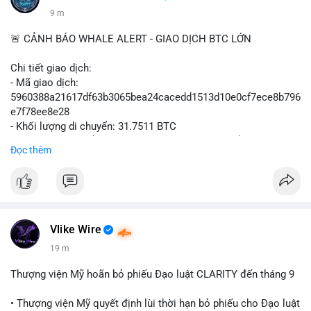
9 m
🚨 CẢNH BÁO WHALE ALERT - GIAO DỊCH BTC LỚN
Chi tiết giao dịch:
- Mã giao dịch:
5960388a21617df63b3065bea24cacedd1513d10e0cf7ece8b796
e7f78ee8e28
- Khối lượng di chuyển: 31.7511 BTC
- Giá trị ước tính: $2,042,300.50 USD (theo thị giá $64,322.12
Đọc thêm
USD)
- Thời gian: 03:19:19 2
Vlike Wire
19 m
Thượng viện Mỹ hoãn bỏ phiếu Đạo luật CLARITY đến tháng 9
• Thượng viện Mỹ quyết định lùi thời hạn bỏ phiếu cho Đạo luật