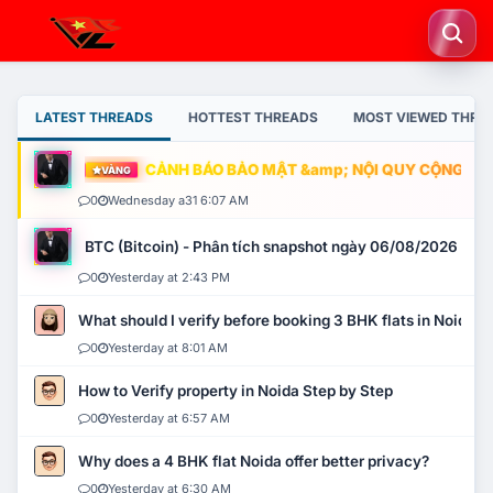
LATEST THREADS
HOTTEST THREADS
MOST VIEWED THRE
CẢNH BÁO BẢO MẬT &amp; NỘI QUY CỘNG ĐỒNG
VÀNG
0
Wednesday a31 6:07 AM
BTC (Bitcoin) - Phân tích snapshot ngày 06/08/2026
0
Yesterday at 2:43 PM
What should I verify before booking 3 BHK flats in Noida?
0
Yesterday at 8:01 AM
How to Verify property in Noida Step by Step
0
Yesterday at 6:57 AM
Why does a 4 BHK flat Noida offer better privacy?
0
Yesterday at 6:30 AM