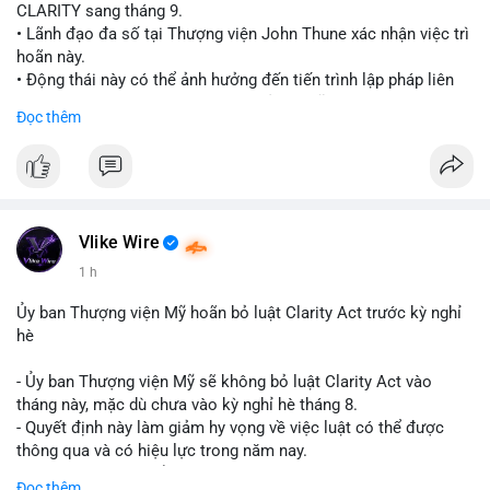
CLARITY sang tháng 9.
• Lãnh đạo đa số tại Thượng viện John Thune xác nhận việc trì
hoãn này.
• Động thái này có thể ảnh hưởng đến tiến trình lập pháp liên
quan đến khung pháp lý tiền điện tử tại Mỹ.
Đọc thêm
$btc $eth
#vlikevn
#titanbot
📰 Nguồn: Cointelegraph
Vlike Wire
1 h
Ủy ban Thượng viện Mỹ hoãn bỏ luật Clarity Act trước kỳ nghỉ
hè
- Ủy ban Thượng viện Mỹ sẽ không bỏ luật Clarity Act vào
tháng này, mặc dù chưa vào kỳ nghỉ hè tháng 8.
- Quyết định này làm giảm hy vọng về việc luật có thể được
thông qua và có hiệu lực trong năm nay.
- Luật Clarity Act nhằm cung cấp quy định rõ ràng hơn về danh
Đọc thêm