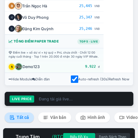
Trần Ngọc Hà
25,445
3
VNĐ
Võ Duy Phong
25,347
4
VNĐ
Đặng Kim Quỳnh
25,246
5
VNĐ
TỔNG ĐIỂM PAPER TRADE
TOP 5 · LIVE
Điểm live = số dư ví + ký quỹ + PnL chưa chốt · Chốt 12:00
ngày cuối tháng · Top 1 trên 20.000 đ nhận 30 ngày VIP Whale.
Demo123
9.922
1
đ
Hide Module
Diễn đàn
Auto-refresh (30s)
Refresh Now
Đang tải giá live...
LIVE PRICE
Tất cả
Văn bản
Hình ảnh
Video
Trung Tâm
(BTC
Biểu Đồ Xu
Danh Sách Theo