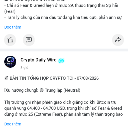
• Chỉ số Fear & Greed hiện ở mức 29, thuộc trạng thái Sợ hãi
#vlikevn
#titanbot
(Fear).
• Tâm lý chung của nhà đầu tư đang khá tiêu cực, phản ánh sự
📰 Nguồn: Cointelegraph
thận trọng cao độ trước các biến động thị trường.
Đọc thêm
📈 XU HƯỚNG TÌM KIẾM & THẢO LUẬN
• CoinGecko Trending: Plume (PLUME), Cash Cat (CASHCAT),
Biconomy (BICO), Hashflow (HFT), Ondo (ONDO), StonkBroker
(STONKBROKER), (PUMP).
• LunarCrush Trending: Ethereum, Solana, Dogecoin, Polkadot,
Crypto Daily Wire
Chainlink.
3 giờ
• Google Trends Việt Nam: Các chủ đề về bóng đá (Man Utd,
Viettel) và các từ khóa đời sống khác đang chiếm ưu thế.
📰 BẢN TIN TỔNG HỢP CRYPTO TỐI - 07/08/2026
💬 DÒNG CHẢY TIN TỨC & TRUYỀN THÔNG
[Xu hướng chung]: 🟡 Trung lập (Neutral)
• Tin tức pháp lý: Tòa phúc thẩm Hoa Kỳ giữ nguyên bản án 25
năm tù đối với Sam Bankman-Fried (FTX).
Thị trường ghi nhận phiên giao dịch giằng co khi Bitcoin trụ
• Tin tức vĩ mô: Cảnh báo về tình trạng stagflation (lạm phát
quanh vùng 64.400 - 64.700 USD, trong khi chỉ số Fear & Greed
đình trệ) từ dữ liệu PMI của Mỹ; thu nhập của người Mỹ đang
dừng ở mức 25 (Extreme Fear), phản ánh tâm lý thận trọng bao
chịu áp lực lớn.
trùm giới đầu tư.
Đọc thêm
• Tin tức Binance: Binance chuẩn bị nâng cấp dịch vụ giao dịch