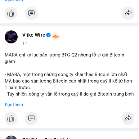
mục chứng chỉ cho tài sản số tại Mỹ.
- Sự trì hoãn có thể ảnh hưởng đến sự tin tưởng của nhà đầu tư
và phát triển thị trường crypto tại Mỹ.
$btc $eth
Vlike Wire
#vlikevn
#titanbot
1 h
📰 Nguồn: CoinDesk
MARA ghi kỷ lục sản lượng BTC Q2 nhưng lỗ vì giá Bitcoin
giảm
- MARA, một trong những công ty khai thác Bitcoin lớn nhất
Mỹ, báo cáo sản lượng Bitcoin cao nhất trong quý II kể từ hơn
1 năm trước.
- Tuy nhiên, công ty vẫn lỗ trong quý II do giá Bitcoin trung bình
giảm 28% so với cùng kỳ năm trước.
Đọc thêm
- Sự tăng sản lượng không đủ bù đắp cho sự suy giảm giá trị
của Bitcoin, ảnh hưởng trực tiếp đến doanh thu và lợi nhuận.
$btc
#btc