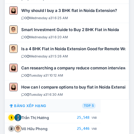
Why should I buy a 3 BHK flat in Noida Extension?
0
Wednesday a31 6:25 AM
Smart Investment Guide to Buy 2 BHK Flat in Noida
0
Wednesday a31 6:20 AM
Is a 4 BHK Flat in Noida Extension Good for Remote Work?
0
Wednesday a31 5:26 AM
Can researching a company reduce common interview mi
0
Tuesday a31 10:12 AM
How can I compare options to buy flat in Noida Extension?
0
Tuesday a31 6:30 AM
BẢNG XẾP HẠNG
TOP 5
Trần Thị Hương
25,548
1
VNĐ
Võ Hữu Phong
25,446
2
VNĐ