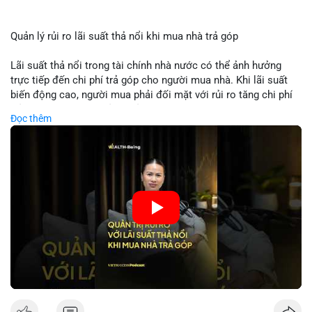
Quản lý rủi ro lãi suất thả nổi khi mua nhà trả góp
Lãi suất thả nổi trong tài chính nhà nước có thể ảnh hưởng
trực tiếp đến chi phí trả góp cho người mua nhà. Khi lãi suất
biến động cao, người mua phải đối mặt với rủi ro tăng chi phí
trả nợ không ngờ. Quản lý rủi ro cần bao gồm phân tích xu
Đọc thêm
hướng lãi suất, lựa chọn sản phẩm trả góp có tính bảo hiểm,
hoặc sử dụng tài chính cá nhân để ổn định chi phí. Các nhà
đầu tư cần theo dõi chính sách tiền tệ để đưa ra quyết định
mua nhà phù hợp.
🎥 Xem video trực tiếp tại:
Nguồn: VIETSUCCESS