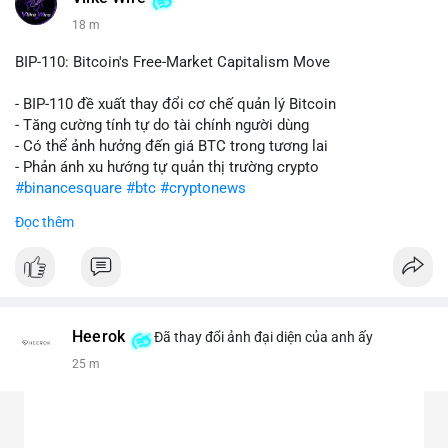
18 m
BIP-110: Bitcoin's Free-Market Capitalism Move
- BIP-110 đề xuất thay đổi cơ chế quản lý Bitcoin
- Tăng cường tính tự do tài chính người dùng
- Có thể ảnh hưởng đến giá BTC trong tương lai
- Phản ánh xu hướng tự quản thị trường crypto
#binancesquare
#btc
#cryptonews
Đọc thêm
$btc
#vlikevn
#titanbot
📰 Nguồn: CoinDesk
Heerok
Đã thay đổi ảnh đại diện của anh ấy
25 m