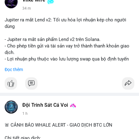
Vlike Wire
34 m
Jupiter ra mắt Lend v2: Tối ưu hóa lợi nhuận kép cho người
dùng
- Jupiter ra mắt sản phẩm Lend v2 trên Solana.
- Cho phép tiền gửi và tài sản vay trở thành thanh khoản giao
dịch.
- Lợi nhuận phụ thuộc vào lưu lượng swap qua bộ định tuyến
(router) của Jupiter.
Đọc thêm
- Tăng hiệu quả sử dụng vốn cho người dùng.
#solana
#jupiter
#sol
#defi
#binancesquare
$sol
Đội Trinh Sát Cá Voi
#vlikevn
#titanbot
1 h
📰 Nguồn: CoinDesk
🚨 CẢNH BÁO WHALE ALERT - GIAO DỊCH BTC LỚN
Chi tiết giao dịch: