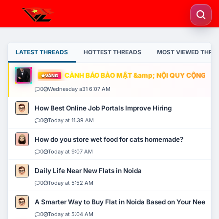
LATEST THREADS
HOTTEST THREADS
MOST VIEWED THRE
CẢNH BÁO BẢO MẬT &amp; NỘI QUY CỘNG ĐỒNG
VÀNG
0
Wednesday a31 6:07 AM
How Best Online Job Portals Improve Hiring
0
Today at 11:39 AM
How do you store wet food for cats homemade?
0
Today at 9:07 AM
Daily Life Near New Flats in Noida
0
Today at 5:52 AM
A Smarter Way to Buy Flat in Noida Based on Your Needs
0
Today at 5:04 AM