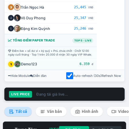
Trần Ngọc Hà
25,445
3
VNĐ
Võ Duy Phong
25,347
4
VNĐ
Đặng Kim Quỳnh
25,246
5
VNĐ
TỔNG ĐIỂM PAPER TRADE
TOP 5 · LIVE
Điểm live = số dư ví + ký quỹ + PnL chưa chốt · Chốt 12:00
ngày cuối tháng · Top 1 trên 20.000 đ nhận 30 ngày VIP Whale.
Demo123
6.359
1
đ
Hide Module
Diễn đàn
Auto-refresh (30s)
Refresh Now
Đang tải giá live...
LIVE PRICE
Tất cả
Văn bản
Hình ảnh
Video