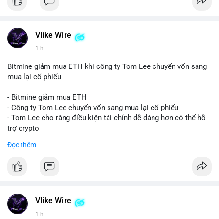
Vlike Wire
1 h
Bitmine giảm mua ETH khi công ty Tom Lee chuyển vốn sang
mua lại cổ phiếu
- Bitmine giảm mua ETH
- Công ty Tom Lee chuyển vốn sang mua lại cổ phiếu
- Tom Lee cho rằng điều kiện tài chính dễ dàng hơn có thể hỗ
trợ crypto
- CLARITY Act không đạt thăm dò trong Thượng viện trước kỳ
Đọc thêm
nghỉ tháng 8
#binancesquare
#cryptonews
#eth
$eth
Vlike Wire
#vlikevn
#titanbot
1 h