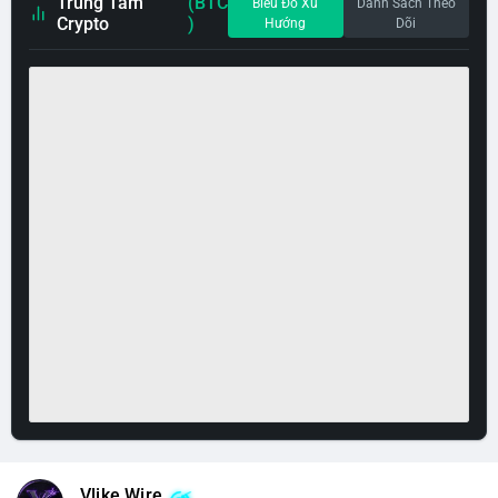
Trung Tâm
(BTC
Biểu Đồ Xu
Danh Sách Theo
Crypto
)
Hướng
Dõi
Vlike Wire