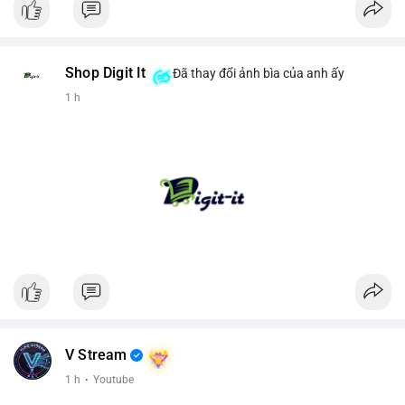
Shop Digit It
Đã thay đổi ảnh bìa của anh ấy
1 h
V Stream
1 h
·
Youtube