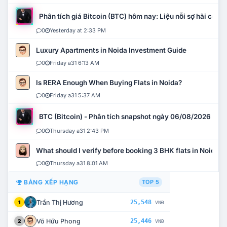
Phân tích giá Bitcoin (BTC) hôm nay: Liệu nỗi sợ hãi có mở 
0
Yesterday at 2:33 PM
Luxury Apartments in Noida Investment Guide
0
Friday a31 6:13 AM
Is RERA Enough When Buying Flats in Noida?
0
Friday a31 5:37 AM
BTC (Bitcoin) - Phân tích snapshot ngày 06/08/2026
0
Thursday a31 2:43 PM
What should I verify before booking 3 BHK flats in Noida?
0
Thursday a31 8:01 AM
BẢNG XẾP HẠNG
TOP 5
Trần Thị Hương
25,548
1
VNĐ
Võ Hữu Phong
25,446
2
VNĐ