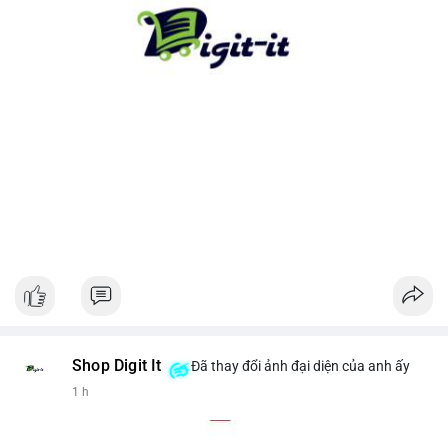
cho xu hướng dài hạn. Ngược lại, nếu tiền chuyển lên sàn, hãy
thận trọng với khả năng điều chỉnh giá ngắn hạn.
#13dot1743btc
#vilanh
#chuyennoibo
#mempoolbtc
#dongtienlon
Shop Digit It
Đã thay đổi ảnh đại diện của anh ấy
1 h