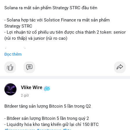
📰 Nguồn: CoinDesk
Solana ra mắt sản phẩm Strategy STRC đầu tiên
- Solana hợp tác với Solstice Finance ra mắt sản phẩm
Strategy STRC
- Lợi nhuận từ cổ phiếu ưu tiên được chia thành 2 token: senior
(rủi ro thấp) và junior (rủi ro cao)
$sol
#sol
$strc
#strc
Đọc thêm
#vlikevn
#titanbot
📰 Nguồn: CoinDesk
Vlike Wire
2 giờ
Bitdeer tăng sản lượng Bitcoin 5 lần trong Q2
- Bitdeer sản lượng Bitcoin 5 lần trong quý 2
- Liquidity hóa kho tàng khiến giữ lại chỉ 150 BTC