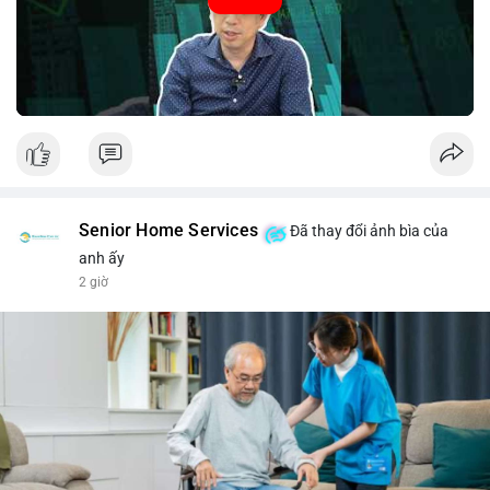
#52.8821BTC
#whalemove
#vilanh
#btcmempool
#3.4TrieuUSD
Senior Home Services
Đã thay đổi ảnh bìa của
anh ấy
2 giờ