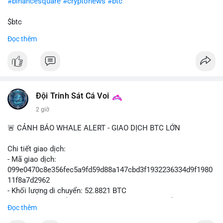
#binancesquare
#cryptonews
#btc
$btc
Đọc thêm
#vlikevn
#titanbot
📰 Nguồn: Cointelegraph
Đội Trinh Sát Cá Voi
2 giờ
🚨 CẢNH BÁO WHALE ALERT - GIAO DỊCH BTC LỚN
Chi tiết giao dịch:
- Mã giao dịch:
099e0470c8e356fec5a9fd59d88a147cbd3f1932236334d9f1980
11f8a7d2962
- Khối lượng di chuyển: 52.8821 BTC
- Giá trị ước tính: $3,434,742.21 USD (theo thị giá $64,951.00
Đọc thêm
USD)
- Thời gian: 13:19:49 2026-08-10 UTC