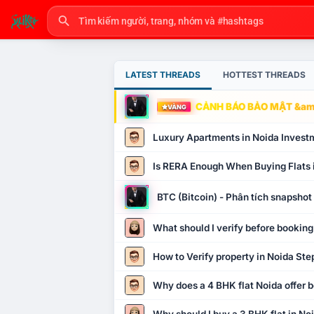
LATEST THREADS
HOTTEST THREADS
CẢNH BÁO BẢO MẬT &amp
VÀNG
Luxury Apartments in Noida Invest
Is RERA Enough When Buying Flats 
BTC (Bitcoin) - Phân tích snapsho
What should I verify before booking
How to Verify property in Noida Ste
Why does a 4 BHK flat Noida offer b