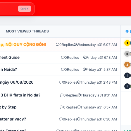
Ctrl K
MOST VIEWED THREADS
1
; NỘI QUY CỘNG ĐỒNG VLIKE.VN: HỆ THỐNG GIÁM SÁT TỰ ĐỘNG V
0
Replies
Wednesday a31 6:07 AM
2
ment Guide
0
Replies
Friday a31 6:13 AM
3
in Noida?
0
Replies
Friday a31 5:37 AM
4
t ngày 06/08/2026
0
Replies
Thursday a31 2:43 PM
5
 3 BHK flats in Noida?
0
Replies
Thursday a31 8:01 AM
p by Step
0
Replies
Thursday a31 6:57 AM
etter privacy?
0
Replies
Thursday a31 6:30 AM