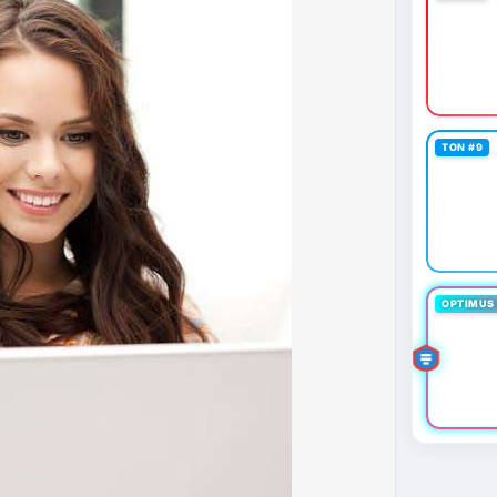
 định mới có hiệu lực từ 1/1/2027, yêu cầu tạm dừng
0.000 USD chuyển sang nhà cung cấp nước ngoài
n khai thác thành công 2 block rồi dừng do thiếu
éo dài nhiều giờ.
g trong giai đoạn tích lũy với tâm lý sợ hãi chiếm
TON #9
ung quản trị rủi ro và chờ đợi tín hiệu rõ ràng hơn
g 4 với 1 tỷ USD) trước khi gia tăng vị thế.
thời gian của Vlike.vn!
fork
#brazilcryptoregulation
#defitvl
OPTIMUS 