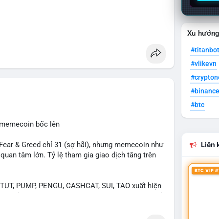
Xu hướn
#titanbo
#vlikevn
#crypto
#binanc
#btc
, memecoin bốc lên
ear & Greed chỉ 31 (sợ hãi), nhưng memecoin như
Liên k
an tâm lớn. Tỷ lệ tham gia giao dịch tăng trên
BTC VIP #
UT, PUMP, PENGU, CASHCAT, SUI, TAO xuất hiện
. Chủ đề "tăng giá nhanh" và "bài toán mới" là chủ
ng hấp dẫn.