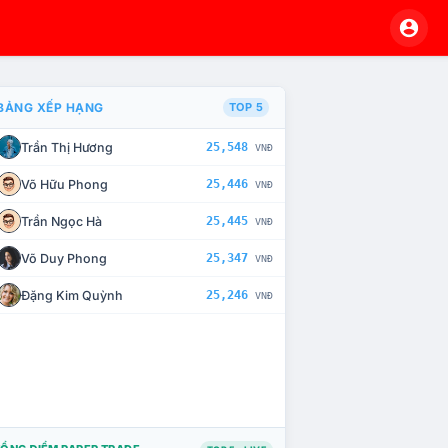
BẢNG XẾP HẠNG
TOP 5
Trần Thị Hương
25,548
VNĐ
À CHẾ TÀI XỬ LÝ VI PHẠM
Võ Hữu Phong
25,446
VNĐ
Trần Ngọc Hà
25,445
VNĐ
Võ Duy Phong
25,347
VNĐ
Đặng Kim Quỳnh
25,246
VNĐ