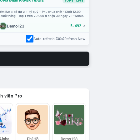
ỔNG ĐIỂM PAPER TRADE
TOP 5 · LIVE
ểm live = số dư ví + ký quỹ + PnL chưa chốt · Chốt 12:00
 cuối tháng · Top 1 trên 20.000 đ nhận 30 ngày VIP Whale.
Demo123
5.492
đ
Auto-refresh (30s)
Refresh Now
h viên Pro
 Alpha
Phí Hồ
Demo123