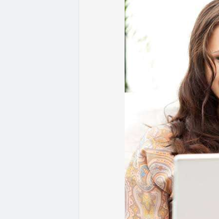
- Quy định & Pháp lý: Brazil công bố quy
24h đối với các giao dịch crypto trên 1
hoặc ví tự quản. Fork BIP-110 của Bitcoi
hashpower, khoảng cách giữa các block k
Lời khuyên từ chuyên gia: Thị trường đan
ưu thế. Nhà đầu tư nên tránh FOMO, tập tr
từ dòng vốn ETF (tuần tốt nhất kể từ thán
Xem chi tiết các bài viết đầy đủ tại dòng 
#whalealertbtc
#feargreedindex
#bip110