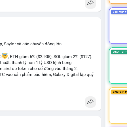
 Bàn tán về "long SAGA", "short SPCX", và "đã
ance Square). Tin tức về BIP-110 Bitcoin và SKR
ETH VIP #
ề airdrop MMT và tích hợp BNB Smart Chain.
ị trường phân cực. Sợ hãi do chỉ số thấp nhưng
TC ETF, SKR) tạo áp lực lên giá. Rủi ro từ các đề
xu hướng "long" hoặc "short" theo chiến lược cá
p, Saylor và các chuyển động lớn
USDT VIP
0
, ETH giảm 6% ($2.905), SOL giảm 2% ($127).
thuật, thanh lý hơn 1 tỷ USD lệnh Long.
ến airdrop token cho cổ đông vào tháng 2.
BTC vào sản phẩm bảo hiểm; Galaxy Digital lập quỹ
pháp lý tại Davos; Bồ Đào Nha chặn Polymarket.
BNB VIP 
#sol
#xrp