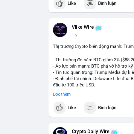
Like
Bình luận
💬 DÒNG CHẢY TIN TỨC & TRUYỀN THÔNG:
ngồi ăn ở khách sạn 5*" (từ bài đăng Bin
token Solana tăng 250% FDV. Cập nhật v
Vlike Wire
💡 NHẬN ĐỊNH & KHUYẾN NGHỊ: Tâm lý th
1 h
xu hướng memecoin và tin tức tích cực (B
cày SPCX và SAGA vẫn cao. Cần theo dõi 
Thị trường Crypto biến động mạnh: Trum
nhân.
- Thị trường đỏ sàn: BTC giảm 3% ($88.2
📊 Nguồn: Radar Tâm Lý Thị Trường
- Áp lực bán mạnh: BTC phá vỡ hỗ trợ kỹ 
- Tin tức quan trọng: Trump Media dự ki
- Định chế tài chính: Delaware Life đưa 
đầu tư 100 triệu USD.
- Pháp lý: CEO Coinbase thúc đẩy khung 
Đọc thêm
#binancesquare
#cryptonews
#btc
#eth
Like
Bình luận
$btc $eth $sol $xrp
#vlikevn
#titanbot
Crypto Daily Wire