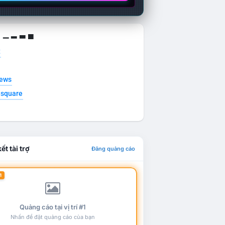
g ▁ ▂ ▃ ▄
t
news
esquare
ết tài trợ
Đăng quảng cáo
1
Quảng cáo tại vị trí #1
Nhấn để đặt quảng cáo của bạn