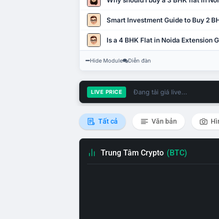
Why should I buy a 3 BHK flat in No
Smart Investment Guide to Buy 2 BH
Is a 4 BHK Flat in Noida Extension
Hide Module
Diễn đàn
Đang tải giá live...
LIVE PRICE
Tất cả
Văn bản
Hì
Trung Tâm Crypto
(BTC)