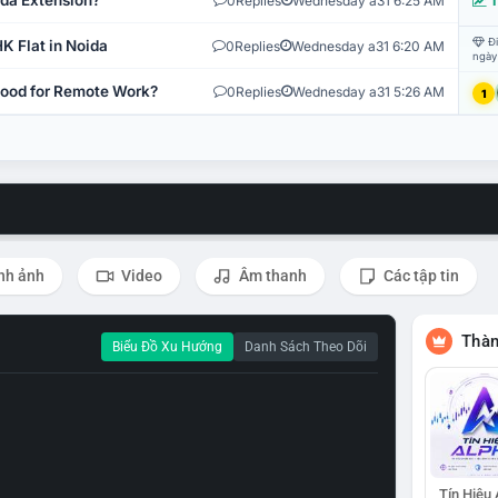
ida Extension?
0
Replies
Wednesday a31 6:25 AM
T
Đi
K Flat in Noida
0
Replies
Wednesday a31 6:20 AM
ngày
 Good for Remote Work?
0
Replies
Wednesday a31 5:26 AM
1
nh ảnh
Video
Âm thanh
Các tập tin
Thàn
Biểu Đồ Xu Hướng
Danh Sách Theo Dõi
Tín Hiệu