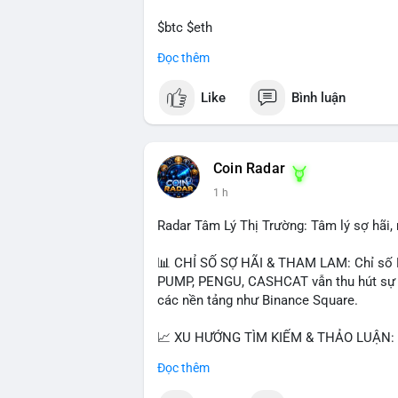
$btc $eth
Đọc thêm
#vlikevn
#titanbot
Like
Bình luận
📰 Nguồn: CoinDesk
Coin Radar
1 h
Radar Tâm Lý Thị Trường: Tâm lý sợ hãi
📊 CHỈ SỐ SỢ HÃI & THAM LAM: Chỉ số F
PUMP, PENGU, CASHCAT vẫn thu hút sự qu
các nền tảng như Binance Square.
📈 XU HƯỚNG TÌM KIẾM & THẢO LUẬN: T
nhiều trong tìm kiếm Việt Nam và quốc tế
Đọc thêm
đề hấp dẫn. Bàn tán về SPCX và SAGA cũ