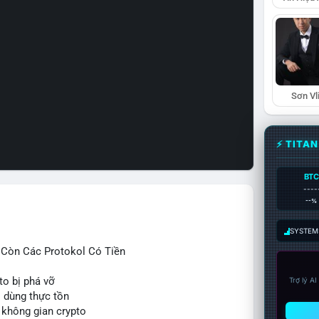
Sơn Vl
⚡ TITA
BTC
----
--%
SYSTEM:
ỉ Còn Các Protokol Có Tiền
to bị phá vỡ
Trợ lý A
i dùng thực tồn
 không gian crypto