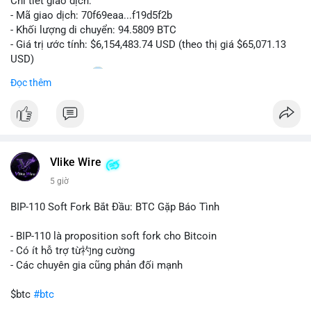
Chi tiết giao dịch:
- Mã giao dịch: 70f69eaa...f19d5f2b
Lời khuyên:
- Khối lượng di chuyển: 94.5809 BTC
Nhà đầu tư nhỏ lẻ nên quan sát dòng tiền vào/ra sàn trong 2-4
- Giá trị ước tính: $6,154,483.74 USD (theo thị giá $65,071.13
giờ tới. Tránh hành động theo cảm xúc, chỉ vào lệnh khi xác
USD)
nhận được xu hướng rõ ràng từ dữ liệu on-chain.
- Thời gian: 20:19
1 2026-08-08 UTC
Đọc thêm
#67dot9754btc
#4dot42trieuusd
#chuyenvilanh
Nhận định phân tích:
#dongtiencavoi
#mempoolbtc
Khối lượng 94.58 BTC trị giá hơn 6.15 triệu USD được di
chuyển trong một giao dịch duy nhất cho thấy dấu hiệu của
một tổ chức hoặc cá nhân sở hữu lượng tài sản lớn. Động thái
Vlike Wire
này có thể phản ánh ba kịch bản chính: thứ nhất, cá voi đang
chuẩn bị thanh khoản bằng cách chuyển lên sàn giao dịch, tạo
5 giờ
áp lực bán tiềm năng; thứ hai, tài sản được chuyển vào ví lạnh
để nắm giữ dài hạn, thể hiện niềm tin vào xu hướng tăng; thứ
BIP-110 Soft Fork Bắt Đầu: BTC Gặp Báo Tình
ba, hành vi chia tách hoặc tái cấu trúc danh mục nhằm phân
tán rủi ro. Với mức giá 65K, khối lượng này không quá lớn để
- BIP-110 là proposition soft fork cho Bitcoin
gây sốc thanh khoản tức thời, nhưng vẫn đủ sức tạo biến động
- Có ít hỗ trợ từ礿ng cường
tâm lý ngắn hạn nếu hướng đến sàn tập trung.
- Các chuyên gia cũng phản đối mạnh
Lời khuyên cho nhà đầu tư nhỏ lẻ:
$btc
#btc
Theo dõi các giao dịch tiếp theo từ cùng địa chỉ ví để xác nhận