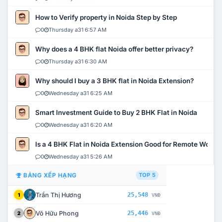
How to Verify property in Noida Step by Step
0
Thursday a31 6:57 AM
Why does a 4 BHK flat Noida offer better privacy?
0
Thursday a31 6:30 AM
Why should I buy a 3 BHK flat in Noida Extension?
0
Wednesday a31 6:25 AM
Smart Investment Guide to Buy 2 BHK Flat in Noida
0
Wednesday a31 6:20 AM
Is a 4 BHK Flat in Noida Extension Good for Remote Work?
0
Wednesday a31 5:26 AM
BẢNG XẾP HẠNG
TOP 5
Trần Thị Hương
25,548
1
VNĐ
Võ Hữu Phong
25,446
2
VNĐ