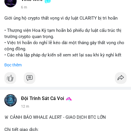
6 m
Giới ủng hộ crypto thất vọng vì dự luật CLARITY bị trì hoãn
• Thượng viện Hoa Kỳ tạm hoãn bỏ phiếu dự luật cấu trúc thị
trường crypto quan trọng.
• Việc trì hoãn do nghỉ lễ kéo dài một tháng gây thất vọng cho
cộng đồng.
• Các nhà lập pháp dự kiến sẽ xem xét lại sau khi kỳ nghỉ kết
thúc.
Đọc thêm
#binancesquare
#cryptonews
#clarityact
#uspolitics
$btc $eth
#vlikevn
#titanbot
Đội Trinh Sát Cá Voi
12 m
📰 Nguồn: Cointelegraph
🚨 CẢNH BÁO WHALE ALERT - GIAO DỊCH BTC LỚN
Chi tiết giao dịch: