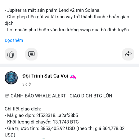
- Jupiter ra mắt sản phẩm Lend v2 trên Solana.
- Cho phép tiền gửi và tài sản vay trở thành thanh khoản giao
dịch.
- Lợi nhuận phụ thuộc vào lưu lượng swap qua bộ định tuyến
(router) của Jupiter.
Đọc thêm
- Tăng hiệu quả sử dụng vốn cho người dùng.
#solana
#jupiter
#sol
#defi
#binancesquare
$sol
Đội Trinh Sát Cá Voi
#vlikevn
#titanbot
3 giờ
📰 Nguồn: CoinDesk
🚨 CẢNH BÁO WHALE ALERT - GIAO DỊCH BTC LỚN
Chi tiết giao dịch:
- Mã giao dịch: 2f523318...a2af38b5
- Khối lượng di chuyển: 13.1743 BTC
- Giá trị ước tính: $853,405.92 USD (theo thị giá $64,778.02
USD)