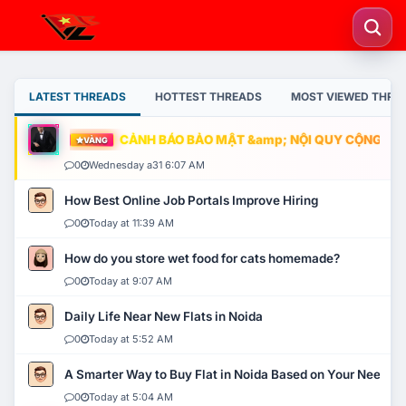
LATEST THREADS
HOTTEST THREADS
MOST VIEWED THRE
CẢNH BÁO BẢO MẬT &amp; NỘI QUY CỘNG ĐỒNG
VÀNG
0
Wednesday a31 6:07 AM
How Best Online Job Portals Improve Hiring
0
Today at 11:39 AM
How do you store wet food for cats homemade?
0
Today at 9:07 AM
Daily Life Near New Flats in Noida
0
Today at 5:52 AM
A Smarter Way to Buy Flat in Noida Based on Your Needs
0
Today at 5:04 AM