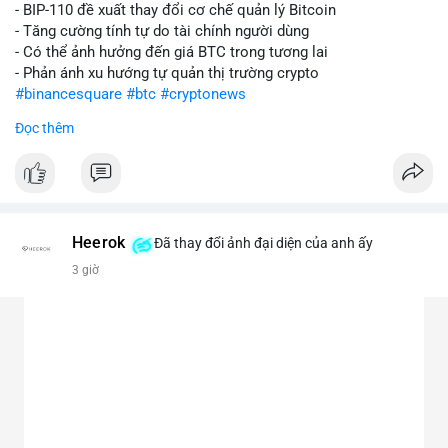
- BIP-110 đề xuất thay đổi cơ chế quản lý Bitcoin
- Tăng cường tính tự do tài chính người dùng
- Có thể ảnh hưởng đến giá BTC trong tương lai
- Phản ánh xu hướng tự quản thị trường crypto
#binancesquare
#btc
#cryptonews
Đọc thêm
$btc
#vlikevn
#titanbot
📰 Nguồn: CoinDesk
Heerok
Đã thay đổi ảnh đại diện của anh ấy
3 giờ