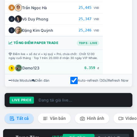
Trần Ngọc Hà
25,445
3
VNĐ
Võ Duy Phong
25,347
4
VNĐ
Đặng Kim Quỳnh
25,246
5
VNĐ
TỔNG ĐIỂM PAPER TRADE
TOP 5 · LIVE
Điểm live = số dư ví + ký quỹ + PnL chưa chốt · Chốt 12:00
ngày cuối tháng · Top 1 trên 20.000 đ nhận 30 ngày VIP Whale.
Demo123
6.359
1
đ
Hide Module
Diễn đàn
Auto-refresh (30s)
Refresh Now
Đang tải giá live...
LIVE PRICE
Tất cả
Văn bản
Hình ảnh
Video