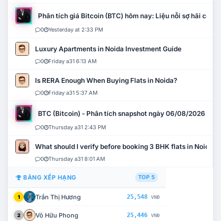
Phân tích giá Bitcoin (BTC) hôm nay: Liệu nỗi sợ hãi có mở 
0
Yesterday at 2:33 PM
Luxury Apartments in Noida Investment Guide
0
Friday a31 6:13 AM
Is RERA Enough When Buying Flats in Noida?
0
Friday a31 5:37 AM
BTC (Bitcoin) - Phân tích snapshot ngày 06/08/2026
0
Thursday a31 2:43 PM
What should I verify before booking 3 BHK flats in Noida?
0
Thursday a31 8:01 AM
BẢNG XẾP HẠNG
TOP 5
Trần Thị Hương
25,548
1
VNĐ
Võ Hữu Phong
25,446
2
VNĐ