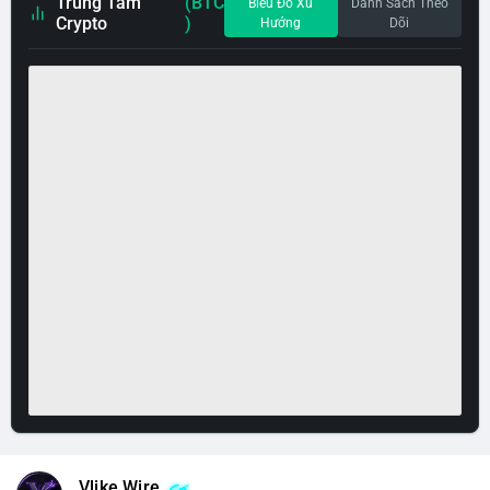
Trung Tâm
(BTC
Biểu Đồ Xu
Danh Sách Theo
Crypto
)
Hướng
Dõi
Vlike Wire