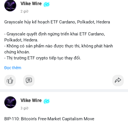
Vlike Wire
2 giờ
Grayscale hủy kế hoạch ETF Cardano, Polkadot, Hedera
- Grayscale quyết định ngừng triển khai ETF Cardano,
Polkadot, Hedera.
- Không có sản phẩm nào được thực thi, không phát hành
chứng khoán.
- Thị trường ETF crypto tiếp tục thay đổi.
#binancesquare
#cryptonews
#ada
#dot
#hbar
Đọc thêm
$ada $dot $hbar
#vlikevn
#titanbot
📰 Nguồn: CoinDesk
Vlike Wire
3 giờ
BIP-110: Bitcoin's Free-Market Capitalism Move