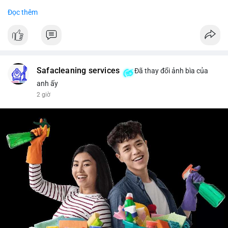
#binancesquare
#cryptonews
#btc
Đọc thêm
$btc
#vlikevn
#titanbot
📰 Nguồn: Cointelegraph
Safacleaning services
Đã thay đổi ảnh bìa của
anh ấy
2 giờ