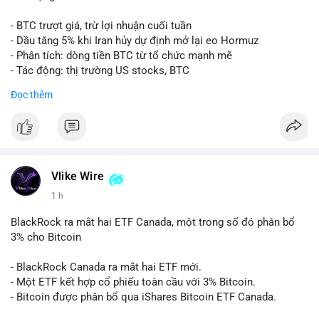
- BTC trượt giá, trừ lợi nhuận cuối tuần
- Dầu tăng 5% khi Iran hủy dự định mở lại eo Hormuz
- Phân tích: dòng tiền BTC từ tổ chức mạnh mẽ
- Tác động: thị trường US stocks, BTC
Đọc thêm
#binancesquare
#cryptonews
#btc
$btc
#vlikevn
#titanbot
Vlike Wire
📰 Nguồn: Cointelegraph
1 h
BlackRock ra mắt hai ETF Canada, một trong số đó phân bổ
3% cho Bitcoin
- BlackRock Canada ra mắt hai ETF mới.
- Một ETF kết hợp cổ phiếu toàn cầu với 3% Bitcoin.
- Bitcoin được phân bổ qua iShares Bitcoin ETF Canada.