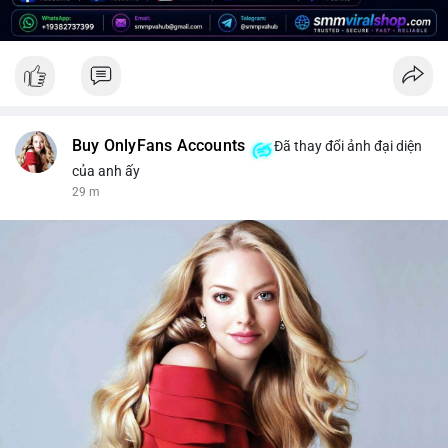
để bảo vệ danh mục trước biến động giá có thể xảy ra.
#2459btc
#157trieuusd
#cavoichuyentien
#phanphoisangiaodich
#btcmempool
Buy OnlyFans Accounts
Đã thay đổi ảnh đại diện
của anh ấy
29 m