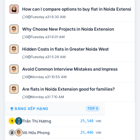
How can I compare options to buy flat in Noida Extension?
0
Tuesday a31 6:30 AM
Why Choose New Projects in Noida Extension
0
Tuesday a31 6:01 AM
Hidden Costs in flats in Greater Noida West
0
Tuesday a31 5:26 AM
Avoid Common Interview Mistakes and Impress
0
Monday a31 10:55 AM
Are flats in Noida Extension good for families?
0
Monday a31 7:10 AM
BẢNG XẾP HẠNG
TOP 5
Trần Thị Hương
25,548
1
VNĐ
Võ Hữu Phong
25,446
2
VNĐ