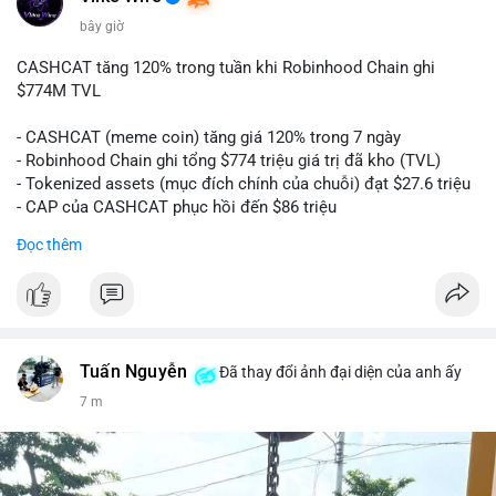
bây giờ
CASHCAT tăng 120% trong tuần khi Robinhood Chain ghi
$774M TVL
- CASHCAT (meme coin) tăng giá 120% trong 7 ngày
- Robinhood Chain ghi tổng $774 triệu giá trị đã kho (TVL)
- Tokenized assets (mục đích chính của chuỗi) đạt $27.6 triệu
- CAP của CASHCAT phục hồi đến $86 triệu
Đọc thêm
#binancesquare
#cryptonews
#cashcat
#btc
#eth
#web3
$cashcat
#vlikevn
#titanbot
Tuấn Nguyễn
Đã thay đổi ảnh đại diện của anh ấy
📰 Nguồn: CoinDesk
7 m