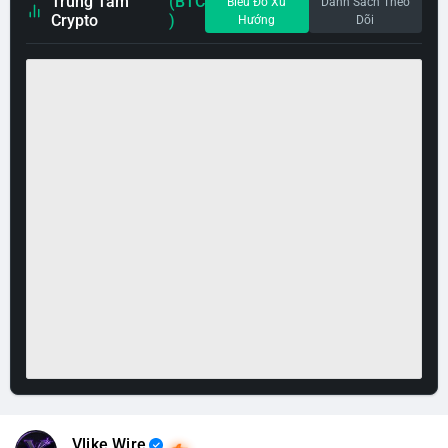
Trung Tâm
(BTC
Biểu Đồ Xu
Danh Sách Theo
Crypto
)
Hướng
Dõi
Vlike Wire