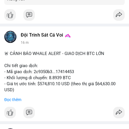
Đội Trinh Sát Cá Voi
16 m
🚨 CẢNH BÁO WHALE ALERT - GIAO DỊCH BTC LỚN
Chi tiết giao dịch:
- Mã giao dịch: 2c9350b3...17414453
- Khối lượng di chuyển: 8.8939 BTC
- Giá trị ước tính: $574,810.10 USD (theo thị giá $64,630.00
USD)
- Thời gian: 04:19:58 2026-08-06 UTC
Đọc thêm
Nhận định phân tích: Khối lượng 8.8939 BTC trị giá hơn nửa
triệu USD được di chuyển trong một giao dịch duy nhất cho
thấy dấu hiệu của một tổ chức hoặc cá nhân sở hữu lượng tài
sản lớn đang tái cơ cấu danh mục. Với mức giá hiện tại, hành