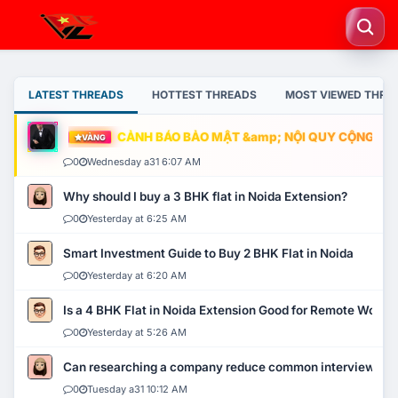
LATEST THREADS
HOTTEST THREADS
MOST VIEWED THRE
CẢNH BÁO BẢO MẬT &amp; NỘI QUY CỘNG ĐỒNG
VÀNG
0
Wednesday a31 6:07 AM
Why should I buy a 3 BHK flat in Noida Extension?
0
Yesterday at 6:25 AM
Smart Investment Guide to Buy 2 BHK Flat in Noida
0
Yesterday at 6:20 AM
Is a 4 BHK Flat in Noida Extension Good for Remote Work?
0
Yesterday at 5:26 AM
Can researching a company reduce common interview mi
0
Tuesday a31 10:12 AM