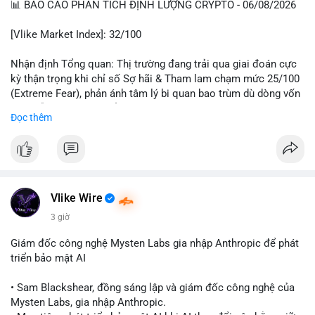
📊 BÁO CÁO PHÂN TÍCH ĐỊNH LƯỢNG CRYPTO - 06/08/2026
- Steak ’n Shake cho phép nhân viên nhận lương một phần dưới
dạng Bitcoin
[Vlike Market Index]: 32/100
#binancesquare
#cryptonews
#btc
#eth
#sol
#xrp
#bitgo
#vitalikbuterin
#stablecoin
#hongkong
#russia
#trump
#saga
Nhận định Tổng quan: Thị trường đang trải qua giai đoán cực
#steaknshake
kỳ thận trọng khi chỉ số Sợ hãi & Tham lam chạm mức 25/100
(Extreme Fear), phản ánh tâm lý bi quan bao trùm dù dòng vốn
$btc $eth $sol $xrp $cc
#cc
$sky
#sky
$sand
#sand
DeFi vẫn cho thấy sự ổn định tương đối.
Đọc thêm
#vlikevn
#titanbot
Phân tích Dòng tiền DeFi (DefiLlama): Tổng TVL DeFi đạt
142,24 tỷ USD, tăng nhẹ 0,59% trong 24h qua. Ethereum vẫn
📰 Nguồn: Decrypt
thống trị với 41,47 tỷ USD, trong khi cuộc đua vị trí thứ 2 rất sát
sao giữa BSC (4,87 tỷ), Tron (4,85 tỷ) và Solana (4,79 tỷ). Điểm
đáng chú ý là Base đã lọt top 5 với 4,63 tỷ USD, cho thấy sự
Vlike Wire
trỗi dậy mạnh mẽ của hệ sinh thái L2. Tổng vốn hóa
3 giờ
Stablecoin đạt 306,82 tỷ USD, trong đó USDT chiếm ưu thế
tuyệt đối với 182,8 tỷ USD, cho thấy thanh khoản hệ thống vẫn
Giám đốc công nghệ Mysten Labs gia nhập Anthropic để phát
dồi dào, sẵn sàng hỗ trợ cho một nhịp phục hồi nếu tâm lý cải
triển bảo mật AI
thiện.
• Sam Blackshear, đồng sáng lập và giám đốc công nghệ của
Phân tích Tâm lý phái sinh và Hợp đồng mở (Binance Futures):
Mysten Labs, gia nhập Anthropic.