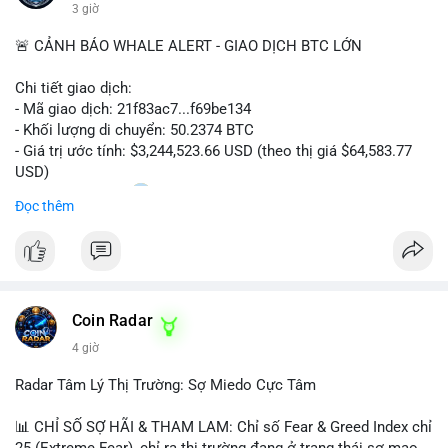
#vlikevn
#titanbot
3 giờ
📰 Nguồn: Cointelegraph
🚨 CẢNH BÁO WHALE ALERT - GIAO DỊCH BTC LỚN
Chi tiết giao dịch:
- Mã giao dịch: 21f83ac7...f69be134
- Khối lượng di chuyển: 50.2374 BTC
- Giá trị ước tính: $3,244,523.66 USD (theo thị giá $64,583.77
USD)
- Thời gian: 01:20
1 2026-08-06 UTC
Đọc thêm
Nhận định phân tích: Giao dịch 50.2374 BTC trị giá hơn 3.24
triệu USD được phát hiện trong mempool, chưa được xác
nhận. Với quy mô này, khả năng cao cá voi đang thực hiện
chiến lược chuyển ví lạnh để tích lũy dài hạn, không phải hành
Coin Radar
động bán tháo. Tuy nhiên, nếu dòng tiền này hướng về ví sàn
giao dịch tập trung trong các block tiếp theo, áp lực bán ngắn
4 giờ
hạn có thể hình thành, tác động tâm lý thị trường và gây biến
động giá quanh vùng $64,500.
Radar Tâm Lý Thị Trường: Sợ Miedo Cực Tâm
Lời khuyên: Nhà đầu tư nhỏ lẻ nên theo dõi địa chỉ đích của
📊 CHỈ SỐ SỢ HÃI & THAM LAM: Chỉ số Fear & Greed Index chỉ