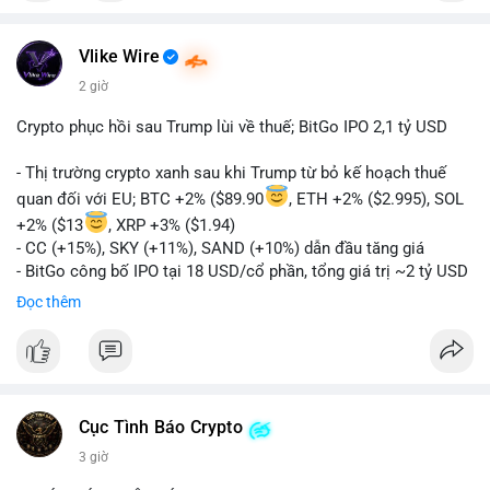
Vlike Wire
2 giờ
Crypto phục hồi sau Trump lùi về thuế; BitGo IPO 2,1 tỷ USD
- Thị trường crypto xanh sau khi Trump từ bỏ kế hoạch thuế
quan đối với EU; BTC +2% ($89.90
, ETH +2% ($2.995), SOL
+2% ($13
, XRP +3% ($1.94)
- CC (+15%), SKY (+11%), SAND (+10%) dẫn đầu tăng giá
- BitGo công bố IPO tại 18 USD/cổ phần, tổng giá trị ~2 tỷ USD
- Vitalik Buterin đề xuất DVT staking bản địa để tăng cường
Đọc thêm
bảo mật và phi tập trung Ethereum
- Hong Kong phát hành giấy phép stablecoin mới với yêu cầu
tuân thủ nghiêm ngặt
- Nga xác định crypto là tài sản hợp pháp, tạo tiền lệ pháp lý
- Trump hy vọng ký vào luật cấu trúc thị trường crypto sớm
Cục Tình Báo Crypto
nonostante sự bất đồng trong Quốc hội
- Saga’s EVM blockchain ngừng hoạt động sau cuộc tấn công
3 giờ
7 triệu USD