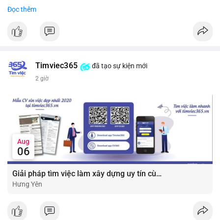
• Công ty tuyên bố đang mở rộng ứng dụng AI vào hầu hết các
Đọc thêm
#7btc
#chuyenvilanh
#giaodichwhale
#btcmempool
#451kusd
quy trình phát triển phần mềm.
#block
#ai
#fintech
#cryptonews
#binancesquare
$btc $eth
Timviec365
đã tạo sự kiện mới
#vlikevn
#titanbot
2 giờ
📰 Nguồn: Cointelegraph
Aug
06
Giải pháp tìm việc làm xây dựng uy tín cùng mức lương thưởng hấp dẫn ?️
Hưng Yên