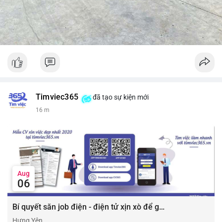
Timviec365
đã tạo sự kiện mới
16 m
Aug
06
Bí quyết săn job điện - điện tử xịn xò để gia tăng thu nhập ⚡
Hưng Yên