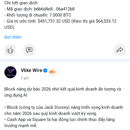
#vlikevn
#titanbot
Chi tiết giao dịch:
- Mã giao dịch: b6b6d4e8...06a412b8
📰 Nguồn: CoinDesk
- Khối lượng di chuyển: 7.0000 BTC
- Giá trị ước tính: $451,731.32 USD (theo thị giá $64,533.12
USD)
- Thời gian: 03:19:44 2026-08-06 UTC
Đọc thêm
Nhận định phân tích:
Cá voi chuyển 7 BTC trị giá hơn 451 nghìn USD từ một địa chỉ
không xác định. Quy mô này nằm ở mức trung bình so với các
giao dịch whale điển hình, chưa đủ lớn để tạo áp lực bán trực
tiếp lên thị trường. Với mức giá hiện tại, động thái này thiên về
Vlike Wire
khả năng tái phân bổ danh mục đầu tư hoặc chuẩn bị thanh
2 giờ
khoản cho các giao dịch OTC. Tâm lý thị trường có thể bị ảnh
hưởng nhẹ, nhưng không đủ để gây biến động mạnh.
Block nâng dự báo 2026 nhờ kết quả kinh doanh ấn tượng và
ứng dụng AI
Lời khuyên cho nhà đầu tư nhỏ lẻ:
Theo dõi thêm các giao dịch lớn liên tiếp trong 24 giờ tới. Nếu
• Block (công ty của Jack Dorsey) nâng triển vọng kinh doanh
xuất hiện chuỗi chuyển tiền lên sàn, cần thận trọng trước nguy
cho năm 2026 sau quý kinh doanh vượt kỳ vọng.
cơ điều chỉnh. Tránh hành động theo cảm xúc khi chưa xác
• Cash App và Square là hai động lực chính thúc đẩy tăng
nhận đầy đủ dòng tiền.
trưởng mạnh mẽ.