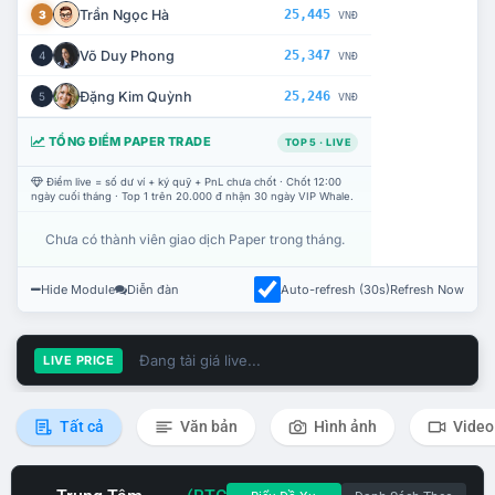
Trần Ngọc Hà
25,445
3
VNĐ
Võ Duy Phong
25,347
4
VNĐ
Đặng Kim Quỳnh
25,246
5
VNĐ
TỔNG ĐIỂM PAPER TRADE
TOP 5 · LIVE
Điểm live = số dư ví + ký quỹ + PnL chưa chốt · Chốt 12:00
ngày cuối tháng · Top 1 trên 20.000 đ nhận 30 ngày VIP Whale.
Chưa có thành viên giao dịch Paper trong tháng.
Hide Module
Diễn đàn
Auto-refresh (30s)
Refresh Now
Đang tải giá live...
LIVE PRICE
Tất cả
Văn bản
Hình ảnh
Video