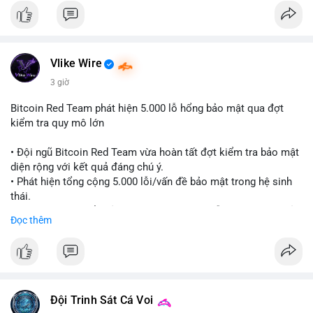
Đánh giá & Khuyến nghị giao dịch: Thị trường đang ở vùng tích
lũy với thanh khoản dồi dào nhưng tâm lý yếu. Nhà đầu tư nên
thận trọng, tránh sử dụng đòn bẩy quá cao trong giai đoạn này.
Chiến lược DCA (trung bình giá) cho các đồng coin chủ chốt
Vlike Wire
như BTC và ETH có thể được xem xét khi thị trường đang ở
vùng Extreme Fear. Cần theo dõi sát diễn biến TVL và dòng
3 giờ
tiền Stablecoin để xác nhận nhịp đảo chiều.
Bitcoin Red Team phát hiện 5.000 lỗ hổng bảo mật qua đợt
kiểm tra quy mô lớn
#extremefear
#tvldefi
#fundingratebtc
#stablecoinusdt
#ethereuml2
• Đội ngũ Bitcoin Red Team vừa hoàn tất đợt kiểm tra bảo mật
diện rộng với kết quả đáng chú ý.
• Phát hiện tổng cộng 5.000 lỗi/vấn đề bảo mật trong hệ sinh
thái.
• Các nhà phát triển cảnh báo về tình trạng hỗn loạn và các rủi
Đọc thêm
ro bảo mật đang bủa vây người dùng trong giai đoạn này.
#bitcoin
#cryptosecurity
#blockchain
#binancesquare
#btc
$btc
Đội Trinh Sát Cá Voi