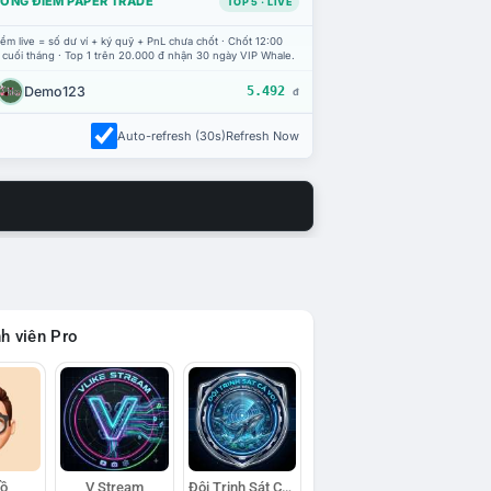
ỔNG ĐIỂM PAPER TRADE
TOP 5 · LIVE
ểm live = số dư ví + ký quỹ + PnL chưa chốt · Chốt 12:00
 cuối tháng · Top 1 trên 20.000 đ nhận 30 ngày VIP Whale.
Demo123
5.492
đ
Auto-refresh (30s)
Refresh Now
h viên Pro
Hồ
V Stream
Đội Trinh Sát Cá Voi