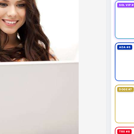
SOL VIP #
ADA #6
DOGE #7
TRX #8