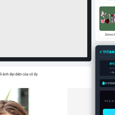
Demo1
⚡ TITA
BTC
----
--%
i ảnh đại diện của cô ấy
SYSTEM:
Trợ lý A