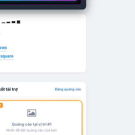
g ▁ ▂ ▃ ▄
t
news
esquare
ết tài trợ
Đăng quảng cáo
1
Quảng cáo tại vị trí #1
Nhấn để đặt quảng cáo của bạn