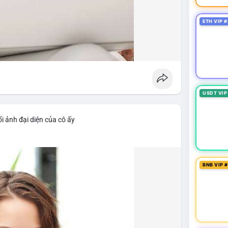
ETH VIP #
USDT VIP
i ảnh đại diện của cô ấy
BNB VIP 