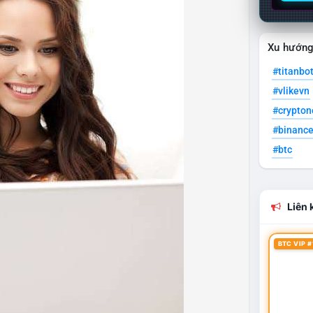
Xu hướn
#titanbo
#vlikevn
#crypto
#binanc
#btc
Liên k
BTC VIP #