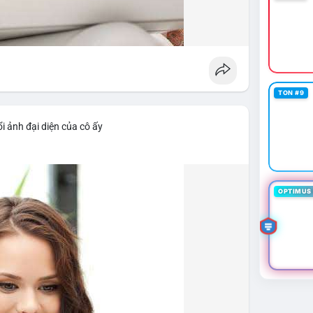
TON #9
i ảnh đại diện của cô ấy
OPTIMUS 