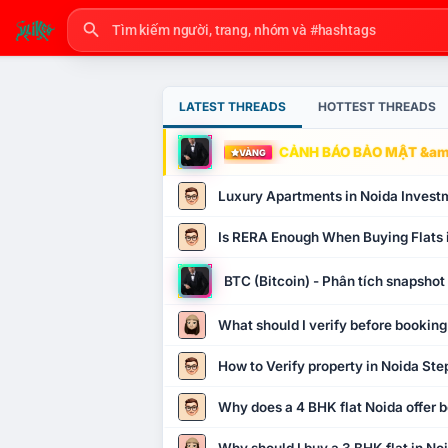
LATEST THREADS
HOTTEST THREADS
CẢNH BÁO BẢO MẬT &amp
VÀNG
Luxury Apartments in Noida Invest
Is RERA Enough When Buying Flats 
BTC (Bitcoin) - Phân tích snapsho
What should I verify before booking
How to Verify property in Noida Ste
Why does a 4 BHK flat Noida offer b