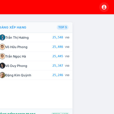
BẢNG XẾP HẠNG
TOP 5
Trần Thị Hương
25,548
VNĐ
À CHẾ TÀI XỬ LÝ VI PHẠM
Võ Hữu Phong
25,446
VNĐ
Trần Ngọc Hà
25,445
VNĐ
Võ Duy Phong
25,347
VNĐ
Đặng Kim Quỳnh
25,246
VNĐ