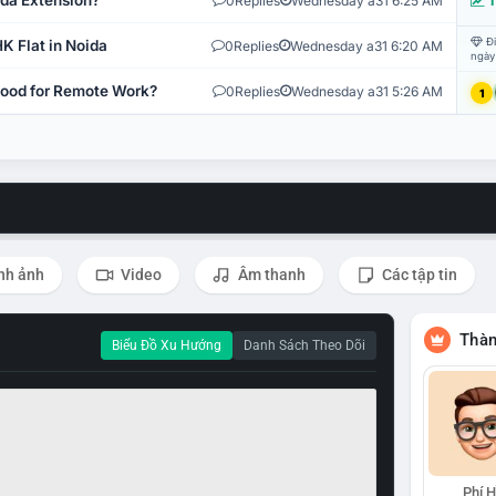
ida Extension?
0
Replies
Wednesday a31 6:25 AM
T
Đi
K Flat in Noida
0
Replies
Wednesday a31 6:20 AM
ngày
 Good for Remote Work?
0
Replies
Wednesday a31 5:26 AM
1
nh ảnh
Video
Âm thanh
Các tập tin
Thàn
Biểu Đồ Xu Hướng
Danh Sách Theo Dõi
Phí 