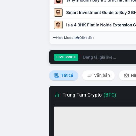
Why should I buy a 3 BHK flat in No
Smart Investment Guide to Buy 2 BH
Is a 4 BHK Flat in Noida Extension
Hide Module
Diễn đàn
Đang tải giá live...
LIVE PRICE
Tất cả
Văn bản
Hì
Trung Tâm Crypto
(BTC)