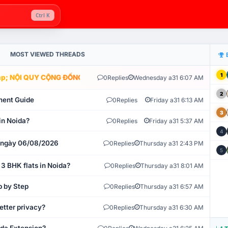
Ctrl K
MOST VIEWED THREADS
1
; NỘI QUY CỘNG ĐỒNG VLIKE.VN: HỆ THỐNG GIÁM SÁT TỰ ĐỘNG V
0
Replies
Wednesday a31 6:07 AM
2
ment Guide
0
Replies
Friday a31 6:13 AM
3
in Noida?
0
Replies
Friday a31 5:37 AM
4
t ngày 06/08/2026
0
Replies
Thursday a31 2:43 PM
5
 3 BHK flats in Noida?
0
Replies
Thursday a31 8:01 AM
p by Step
0
Replies
Thursday a31 6:57 AM
etter privacy?
0
Replies
Thursday a31 6:30 AM