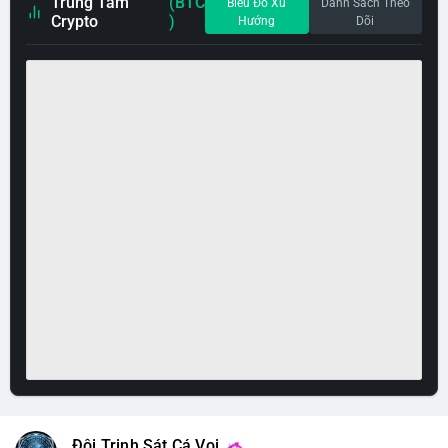
Trung Tâm
(BTC
Biểu Đồ Xu
Danh Sách Theo
Crypto
)
Hướng
Dõi
Đội Trinh Sát Cá Voi