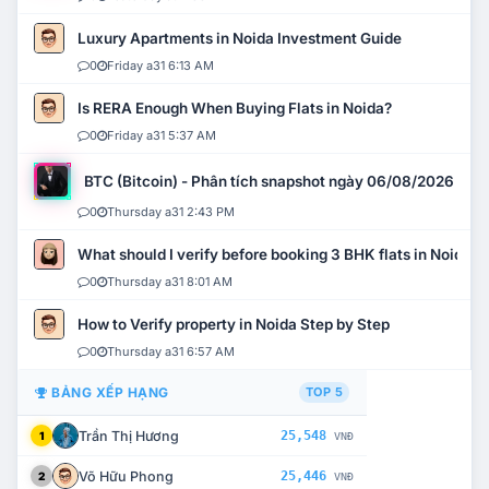
Luxury Apartments in Noida Investment Guide
0
Friday a31 6:13 AM
Is RERA Enough When Buying Flats in Noida?
0
Friday a31 5:37 AM
BTC (Bitcoin) - Phân tích snapshot ngày 06/08/2026
0
Thursday a31 2:43 PM
What should I verify before booking 3 BHK flats in Noida?
0
Thursday a31 8:01 AM
How to Verify property in Noida Step by Step
0
Thursday a31 6:57 AM
BẢNG XẾP HẠNG
TOP 5
Trần Thị Hương
25,548
1
VNĐ
Võ Hữu Phong
25,446
2
VNĐ