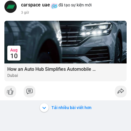
carspace uae
đã tạo sự kiện mới
3 giờ
Aug
10
How an Auto Hub Simplifies Automobile Buying Services
Dubai
Tải nhiều bài viết hơn