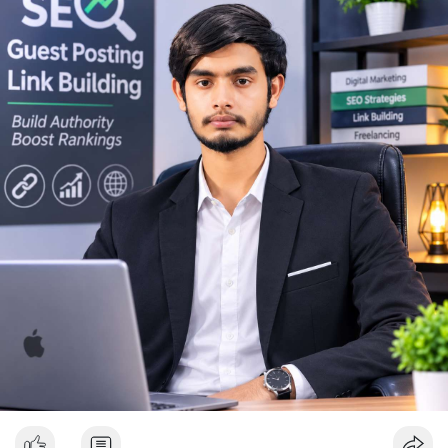
Lời khuyên ngắn gọn cho nhà đầu tư nhỏ lẻ: Theo dõi sát biến
động thanh khoản trên các sàn lớn trong 24-48 giờ tới. Không
nên FOMO hoặc hoảng loạn bán tháo khi thấy lệnh chuyển lớn.
Hãy đặt lệnh dừng lỗ hợp lý và chờ xác nhận xu hướng rõ ràng
trước khi vào lệnh mới.
#10btc
#650kusd
#chotloinganhan
#tichluydaihan
#btcmempool