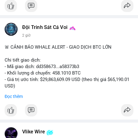
Đội Trinh Sát Cá Voi
2 giờ
🚨 CẢNH BÁO WHALE ALERT - GIAO DỊCH BTC LỚN
Chi tiết giao dịch:
- Mã giao dịch: dd358673...a58373b3
- Khối lượng di chuyển: 458.1010 BTC
- Giá trị ước tính: $29,863,609.09 USD (theo thị giá $65,190.01
USD)
- Thời gian: 09:19:51 2026-08-10 UTC
Đọc thêm
Nhận định phân tích hành vi của Cá voi dựa trên giao dịch này:
Khối lượng 458 BTC trị giá gần 30 triệu USD được di chuyển
trong một giao dịch duy nhất cho thấy đây là hành động của
một tổ chức lớn hoặc cá voi cấp cao. Việc chuyển toàn bộ số
coin này mà không tách nhỏ thành nhiều giao dịch cho thấy
Vlike Wire
chủ thể không có ý định che giấu dòng tiền, thường là hành vi