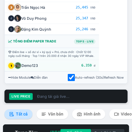
Trần Ngọc Hà
25,445
3
VNĐ
Võ Duy Phong
25,347
4
VNĐ
Đặng Kim Quỳnh
25,246
5
VNĐ
TỔNG ĐIỂM PAPER TRADE
TOP 5 · LIVE
Điểm live = số dư ví + ký quỹ + PnL chưa chốt · Chốt 12:00
ngày cuối tháng · Top 1 trên 20.000 đ nhận 30 ngày VIP Whale.
Demo123
6.359
1
đ
Hide Module
Diễn đàn
Auto-refresh (30s)
Refresh Now
Đang tải giá live...
LIVE PRICE
Tất cả
Văn bản
Hình ảnh
Video