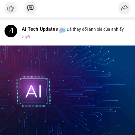
#vlikevn
#titanbot
📰 Nguồn: CoinDesk
Ai Tech Updates
Đã thay đổi ảnh bìa của anh ấy
2 giờ