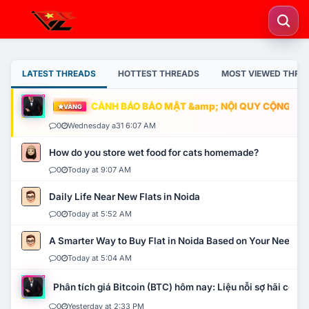
LATEST THREADS
HOTTEST THREADS
MOST VIEWED THRE
CẢNH BÁO BẢO MẬT &amp; NỘI QUY CỘNG ĐỒNG
VÀNG
0
Wednesday a31 6:07 AM
How do you store wet food for cats homemade?
0
Today at 9:07 AM
Daily Life Near New Flats in Noida
0
Today at 5:52 AM
A Smarter Way to Buy Flat in Noida Based on Your Needs
0
Today at 5:04 AM
Phân tích giá Bitcoin (BTC) hôm nay: Liệu nỗi sợ hãi có mở 
0
Yesterday at 2:33 PM