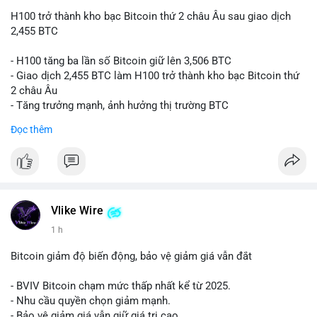
H100 trở thành kho bạc Bitcoin thứ 2 châu Âu sau giao dịch
2,455 BTC
- H100 tăng ba lần số Bitcoin giữ lên 3,506 BTC
- Giao dịch 2,455 BTC làm H100 trở thành kho bạc Bitcoin thứ
2 châu Âu
- Tăng trưởng mạnh, ảnh hưởng thị trường BTC
Đọc thêm
#binancesquare
#cryptonews
#btc
$btc
#vlikevn
#titanbot
Vlike Wire
📰 Nguồn: Cointelegraph
1 h
Bitcoin giảm độ biến động, bảo vệ giảm giá vẫn đắt
- BVIV Bitcoin chạm mức thấp nhất kể từ 2025.
- Nhu cầu quyền chọn giảm mạnh.
- Bảo vệ giảm giá vẫn giữ giá trị cao.