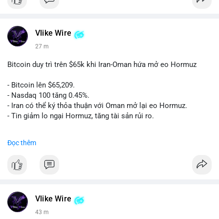
Vlike Wire
27 m
Bitcoin duy trì trên $65k khi Iran-Oman hứa mở eo Hormuz
- Bitcoin lên $65,209.
- Nasdaq 100 tăng 0.45%.
- Iran có thể ký thỏa thuận với Oman mở lại eo Hormuz.
- Tin giảm lo ngại Hormuz, tăng tài sản rủi ro.
#binancesquare
#cryptonews
#btc
Đọc thêm
$btc
#vlikevn
#titanbot
📰 Nguồn: CoinDesk
Vlike Wire
43 m