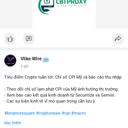
Vlike Wire
2 giờ
Tiêu điểm Crypto tuần tới: Chỉ số CPI Mỹ và báo cáo thu nhập
- Theo dõi chỉ số lạm phát CPI của Mỹ ảnh hưởng thị trường.
- Xem báo cáo kết quả kinh doanh từ Securitize và Gemini.
- Các sự kiện kinh tế vĩ mô quan trọng cần lưu ý.
#binancesquare
#cryptonews
#cpi
#macro
Đọc thêm
$btc $eth