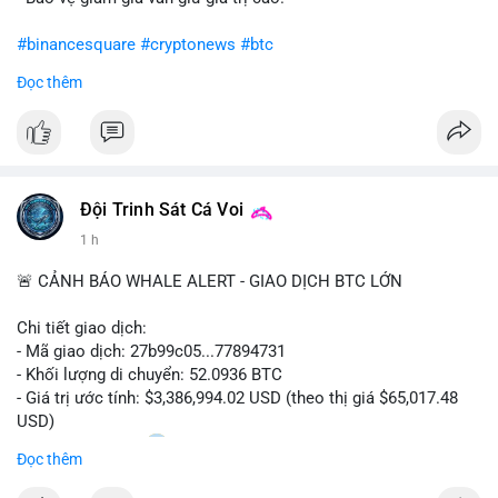
#binancesquare
#cryptonews
#btc
Đọc thêm
$btc
#vlikevn
#titanbot
📰 Nguồn: CoinDesk
Đội Trinh Sát Cá Voi
1 h
🚨 CẢNH BÁO WHALE ALERT - GIAO DỊCH BTC LỚN
Chi tiết giao dịch:
- Mã giao dịch: 27b99c05...77894731
- Khối lượng di chuyển: 52.0936 BTC
- Giá trị ước tính: $3,386,994.02 USD (theo thị giá $65,017.48
USD)
- Thời gian: 10:20
2 2026-08-10 UTC
Đọc thêm
Nhận định phân tích hành vi của Cá voi dựa trên giao dịch này: