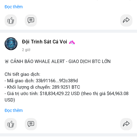
Bắt đầu ngay hôm nay với bước chăm sóc nhỏ nhưng hiệu quả
Đọc thêm
lớn cho nụ cười khỏe mạnh.
#dentabiome
#badbreathsolution
#hoithothommat
#chamsocrangmieng
#suckhoerangmieng
#nucuoitutin
Đội Trinh Sát Cá Voi
2 giờ
🚨 CẢNH BÁO WHALE ALERT - GIAO DỊCH BTC LỚN
Chi tiết giao dịch:
- Mã giao dịch: 33b91166...9f2c389d
- Khối lượng di chuyển: 289.9251 BTC
- Giá trị ước tính: $18,834,429.22 USD (theo thị giá $64,963.08
USD)
- Thời gian: 08:19:30 2026-08-08 UTC
Đọc thêm
Nhận định phân tích:
Khối lượng gần 290 BTC tương đương gần 19 triệu USD được
chuyển trong một giao dịch chưa xác nhận cho thấy dấu hiệu