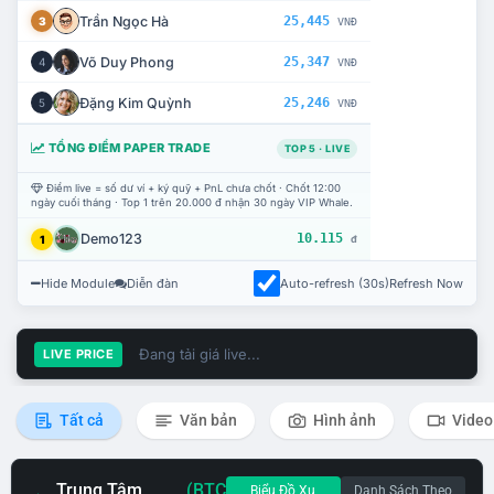
Trần Ngọc Hà
25,445
3
VNĐ
Võ Duy Phong
25,347
4
VNĐ
Đặng Kim Quỳnh
25,246
5
VNĐ
TỔNG ĐIỂM PAPER TRADE
TOP 5 · LIVE
Điểm live = số dư ví + ký quỹ + PnL chưa chốt · Chốt 12:00
ngày cuối tháng · Top 1 trên 20.000 đ nhận 30 ngày VIP Whale.
Demo123
10.115
1
đ
Hide Module
Diễn đàn
Auto-refresh (30s)
Refresh Now
Đang tải giá live...
LIVE PRICE
Tất cả
Văn bản
Hình ảnh
Video
Trung Tâm
(BTC
Biểu Đồ Xu
Danh Sách Theo