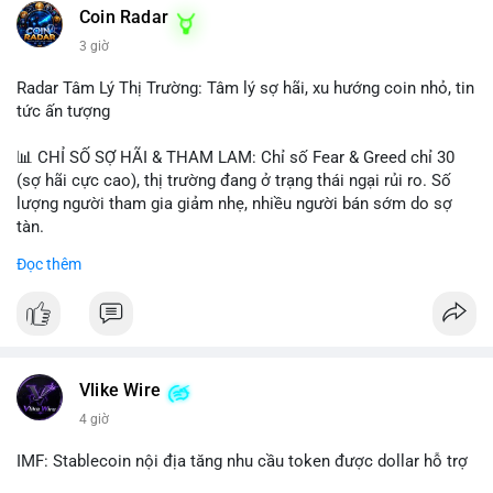
Coin Radar
3 giờ
Radar Tâm Lý Thị Trường: Tâm lý sợ hãi, xu hướng coin nhỏ, tin
tức ấn tượng
📊 CHỈ SỐ SỢ HÃI & THAM LAM: Chỉ số Fear & Greed chỉ 30
(sợ hãi cực cao), thị trường đang ở trạng thái ngại rủi ro. Số
lượng người tham gia giảm nhẹ, nhiều người bán sớm do sợ
tàn.
Đọc thêm
📈 XU HƯỚNG TÌM KIẾM & THẢO LUẬN: Biconomy (BICO),
Pudgy Penguins (PENGU), Bitcoin SV (BSV) và Kaspa (KAS) là
coin được tìm kiếm nhiều nhất. Chủ đề NFT (Pudgy Penguins),
AI (Hyperliquid) và ổn định (BSV) nổi bật.
💬 DÒNG CHẢY TIN TỨC & TRUYỀN THÔNG: Bàn tán trên
Vlike Wire
Binance Square tập trung vào lệnh kẹp, dự báo NVDA và Musk
4 giờ
Starship 13. Telegram nhấn mạnh luật mới tại Brazil và tranh
luận về Clearity Act.
IMF: Stablecoin nội địa tăng nhu cầu token được dollar hỗ trợ