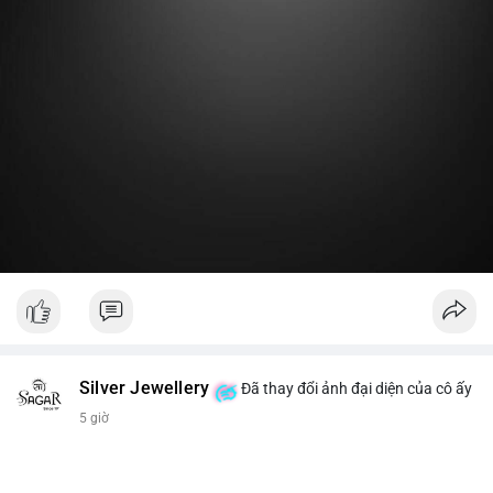
Lời khuyên:
Nhà đầu tư nhỏ lẻ nên theo dõi thêm 2-3 giao dịch lớn tiếp
theo trong 24 giờ. Nếu dòng tiền tiếp tục chảy vào ví lạnh, đó
là tín hiệu tích lũy. Tránh hành động theo cảm xúc trước một
giao dịch đơn lẻ.
#19dot8371btc
#vilanh
#tichluydaihan
#phanbotaisan
#gia65k
Silver Jewellery
Đã thay đổi ảnh đại diện của cô ấy
5 giờ