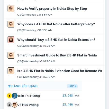
How to Verify property in Noida Step by Step
0
Thursday a31 6:57 AM
Why does a 4 BHK flat Noida offer better privacy?
0
Thursday a31 6:30 AM
Why should I buy a 3 BHK flat in Noida Extension?
0
Wednesday a31 6:25 AM
Smart Investment Guide to Buy 2 BHK Flat in Noida
0
Wednesday a31 6:20 AM
Is a 4 BHK Flat in Noida Extension Good for Remote Work?
0
Wednesday a31 5:26 AM
BẢNG XẾP HẠNG
TOP 5
Trần Thị Hương
25,548
1
VNĐ
Võ Hữu Phong
25,446
2
VNĐ