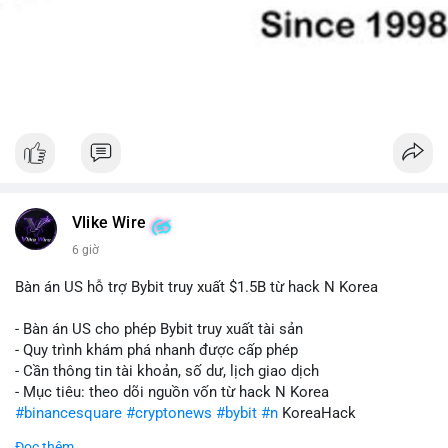
Vlike Wire
6 giờ
Bàn án US hỗ trợ Bybit truy xuất $1.5B từ hack N Korea
- Bàn án US cho phép Bybit truy xuất tài sản
- Quy trình khám phá nhanh được cấp phép
- Cần thông tin tài khoản, số dư, lịch giao dịch
- Mục tiêu: theo dõi nguồn vốn từ hack N Korea
#binancesquare
#cryptonews
#bybit
#n
KoreaHack
Đọc thêm