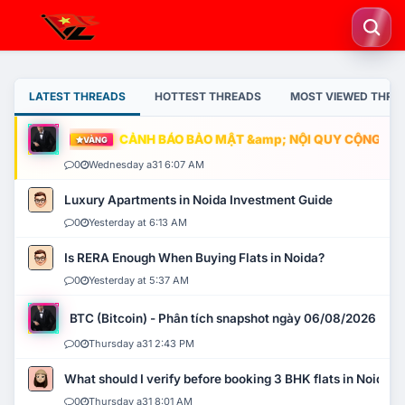
LATEST THREADS
HOTTEST THREADS
MOST VIEWED THRE
CẢNH BÁO BẢO MẬT &amp; NỘI QUY CỘNG ĐỒNG
VÀNG
0
Wednesday a31 6:07 AM
Luxury Apartments in Noida Investment Guide
0
Yesterday at 6:13 AM
Is RERA Enough When Buying Flats in Noida?
0
Yesterday at 5:37 AM
BTC (Bitcoin) - Phân tích snapshot ngày 06/08/2026
0
Thursday a31 2:43 PM
What should I verify before booking 3 BHK flats in Noida?
0
Thursday a31 8:01 AM