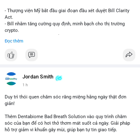
- Thượng viện Mỹ bắt đầu giai đoạn đầu xét duyệt Bill Clarity
Act.
- Bill nhằm tăng cường quy định, minh bạch cho thị trường
crypto.
- Đạt 60 phiếu cần thiết để tiến tới tháng tới.
Đọc thêm
- Bill có thể ảnh hưởng pháp lý, hoạt động của các đồng tiền kỹ
thuật số.
#binancesquare
#cryptonews
#regulation
#ussenate
#clarityact
Jordan Smith
$btc $eth
1 h
#vlikevn
#titanbot
Duy trì thói quen chăm sóc răng miệng hằng ngày thật đơn
giản!
📰 Nguồn: CoinDesk
Thêm Dentabiome Bad Breath Solution vào quy trình chăm
sóc của bạn để có hơi thở thơm mát suốt cả ngày. Giải pháp
hỗ trợ giảm vi khuẩn gây mùi, giúp bạn tự tin giao tiếp.