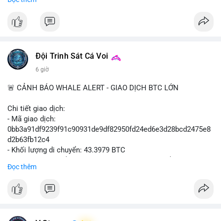
$btc $eth
#vlikevn
#titanbot
📰 Nguồn: Cointelegraph
Đội Trinh Sát Cá Voi
6 giờ
🚨 CẢNH BÁO WHALE ALERT - GIAO DỊCH BTC LỚN
Chi tiết giao dịch:
- Mã giao dịch:
0bb3a91df9239f91c90931de9df82950fd24ed6e3d28bcd2475e8
d2b63fb12c4
- Khối lượng di chuyển: 43.3979 BTC
- Giá trị ước tính: $2,820,579.98 USD (theo thị giá $64,993.43
Đọc thêm
USD)
- Thời gian: 04:18
4 2026-08-08 UTC
Nhận định phân tích hành vi của Cá voi dựa trên giao dịch này:
Khối lượng 43.3979 BTC tương đương 2.82 triệu USD, một con