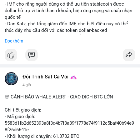
💡 NHẬN ĐỊNH & KHUYẾN NGHỊ: Tâm lý ngắn hạn vẫn tiêu
- IMF cho rằng người dùng có thể ưu tiên stablecoin được
cực do sợ hãi, nhưng xu hướng coin nhỏ và tin tức AI/NVIDA
dollar hỗ trợ vì tính thanh khoản, hiệu ứng mạng và chấp nhận
có thể tạo cơ hội mua sớm. Cần theo dõi sự thay đổi trong
quốc tế
chính sách crypto Mỹ.
- Dan Katz, phó tổng giám đốc IMF, cho biết điều này có thể
thúc đẩy nhu cầu đối với các token dollar-backed
📊 Nguồn: Radar Tâm Lý Thị Trường
- Nhận định được đưa ra trong bối cảnh các quốc gia phát
Đọc thêm
triển stablecoin nội địa
$btc $eth
#vlikevn
#titanbot
Đội Trinh Sát Cá Voi
📰 Nguồn: Cointelegraph
4 giờ
🚨 CẢNH BÁO WHALE ALERT - GIAO DỊCH BTC LỚN
Chi tiết giao dịch:
- Mã giao dịch:
5583d1fb2d652393a8f3d4b7f3a39f1778e74f9112c5baf40b94e9
8f26d6641e
- Khối lượng di chuyển: 61.3732 BTC