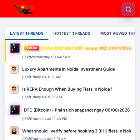
LATEST THREADS
HOTTEST THREADS
MOST VIEWED THRE
CẢNH BÁO BẢO MẬT &amp; NỘI QUY CỘNG ĐỒNG
VÀNG
0
Wednesday a31 6:07 AM
Luxury Apartments in Noida Investment Guide
0
Friday a31 6:13 AM
Is RERA Enough When Buying Flats in Noida?
0
Friday a31 5:37 AM
BTC (Bitcoin) - Phân tích snapshot ngày 06/08/2026
0
Thursday a31 2:43 PM
What should I verify before booking 3 BHK flats in Noida?
0
Thursday a31 8:01 AM