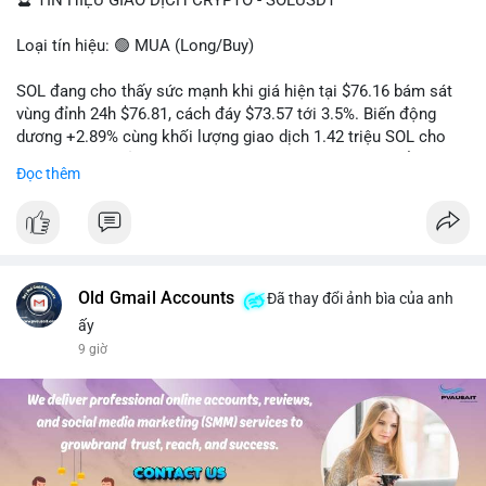
🔮 TÍN HIỆU GIAO DỊCH CRYPTO - SOLUSDT
Loại tín hiệu: 🟢 MUA (Long/Buy)
SOL đang cho thấy sức mạnh khi giá hiện tại $76.16 bám sát
vùng đỉnh 24h $76.81, cách đáy $73.57 tới 3.5%. Biến động
dương +2.89% cùng khối lượng giao dịch 1.42 triệu SOL cho
thấy lực cầu chủ động đang chiếm ưu thế, phe mua kiểm soát
Đọc thêm
hoàn toàn nhịp điều chỉnh.
Khuyến nghị giao dịch cụ thể:
- Vùng Entry: 75.80 - 76.20 (chờ retest vùng kháng cự cũ thành
hỗ trợ)
- Mục tiêu chốt lời: TP1: 77.50, TP2: 78.80
Old Gmail Accounts
Đã thay đổi ảnh bìa của anh
- Cắt lỗ: 74.90 (dưới vùng hỗ trợ gần nhất)
ấy
9 giờ
Quản trị vốn: Khối lượng vào lệnh tối đa 2-3% tài khoản, ưu tiên
chốt 50% vị thế tại TP1 và dời stop loss về điểm hòa vốn.
#solusdt
#longsol
#vung76
#breakoutsol
#lenhmuasol