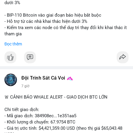
📊 Nguồn: Radar Tâm Lý Thị Trường
giá. Cần theo dõi sát sao bước tiếp theo của dòng tiền này.
dưới 3%
Lời khuyên: Nhà đầu tư nhỏ lẻ nên thận trọng quan sát biến
- BIP-110 Bitcoin vào giai đoạn báo hiệu bắt buộc
động thanh khoản trong 24-48 giờ tới. Tránh hành động theo
- Hỗ trợ từ các nhà khai thác hiện dưới 3%
cảm xúc, hãy chờ xác nhận điểm đến của số BTC này trước khi
- Kiểm tra xem các node có thể duy trì thay đổi khi khai thác ít
điều chỉnh vị thế.
tham gia
- Thảo luận về phương án hard fork dự phòng nếu cần
Đọc thêm
#556btc
#36trusd
#cavoichuyentien
#aplucban
#tichluydaihan
$btc
#btc
#vlikevn
#titanbot
📰 Nguồn: Cointelegraph
Đội Trinh Sát Cá Voi
7 giờ
🚨 CẢNH BÁO WHALE ALERT - GIAO DỊCH BTC LỚN
Chi tiết giao dịch:
- Mã giao dịch: 384908ec...1e351aa5
- Khối lượng di chuyển: 67.9754 BTC
- Giá trị ước tính: $4,421,359.00 USD (theo thị giá $65,043.48