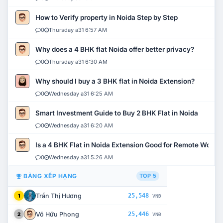
How to Verify property in Noida Step by Step
0
Thursday a31 6:57 AM
Why does a 4 BHK flat Noida offer better privacy?
0
Thursday a31 6:30 AM
Why should I buy a 3 BHK flat in Noida Extension?
0
Wednesday a31 6:25 AM
Smart Investment Guide to Buy 2 BHK Flat in Noida
0
Wednesday a31 6:20 AM
Is a 4 BHK Flat in Noida Extension Good for Remote Work?
0
Wednesday a31 5:26 AM
BẢNG XẾP HẠNG
TOP 5
Trần Thị Hương
25,548
1
VNĐ
Võ Hữu Phong
25,446
2
VNĐ