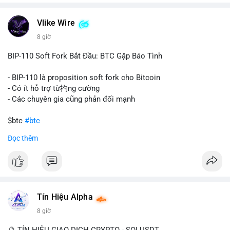
chuyển trong một giao dịch duy nhất cho thấy dấu hiệu của
một tổ chức hoặc cá nhân sở hữu lượng tài sản lớn. Động thái
Vlike Wire
này có thể phản ánh ba kịch bản chính: thứ nhất, cá voi đang
chuẩn bị thanh khoản bằng cách chuyển lên sàn giao dịch, tạo
8 giờ
áp lực bán tiềm năng; thứ hai, tài sản được chuyển vào ví lạnh
để nắm giữ dài hạn, thể hiện niềm tin vào xu hướng tăng; thứ
BIP-110 Soft Fork Bắt Đầu: BTC Gặp Báo Tình
ba, hành vi chia tách hoặc tái cấu trúc danh mục nhằm phân
tán rủi ro. Với mức giá 65K, khối lượng này không quá lớn để
- BIP-110 là proposition soft fork cho Bitcoin
gây sốc thanh khoản tức thời, nhưng vẫn đủ sức tạo biến động
- Có ít hỗ trợ từ礿ng cường
tâm lý ngắn hạn nếu hướng đến sàn tập trung.
- Các chuyên gia cũng phản đối mạnh
Lời khuyên cho nhà đầu tư nhỏ lẻ:
$btc
#btc
Theo dõi các giao dịch tiếp theo từ cùng địa chỉ ví để xác nhận
Đọc thêm
hướng đi của dòng tiền. Tránh hành động theo cảm xúc, ưu
#vlikevn
#titanbot
tiên quản trị rủi ro và không mở vị thế lớn trước khi có tín hiệu
rõ ràng về đích đến của số BTC này.
📰 Nguồn: CoinDesk
#94dot58btc
#vilanh
#chuyentiencavoi
#btcmempool
#dongtienlon
Tín Hiệu Alpha
8 giờ