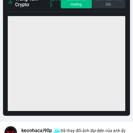
Crypto
)
Hướng
Dõi
keonhacai90p
Đã thay đổi ảnh đại diện của anh ấy