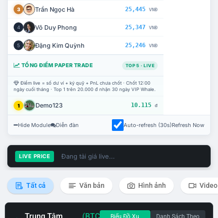
Trần Ngọc Hà
25,445
3
VNĐ
Võ Duy Phong
25,347
4
VNĐ
Đặng Kim Quỳnh
25,246
5
VNĐ
TỔNG ĐIỂM PAPER TRADE
TOP 5 · LIVE
Điểm live = số dư ví + ký quỹ + PnL chưa chốt · Chốt 12:00
ngày cuối tháng · Top 1 trên 20.000 đ nhận 30 ngày VIP Whale.
Demo123
10.115
1
đ
Hide Module
Diễn đàn
Auto-refresh (30s)
Refresh Now
Đang tải giá live...
LIVE PRICE
Tất cả
Văn bản
Hình ảnh
Video
Trung Tâm
(BTC
Biểu Đồ Xu
Danh Sách Theo