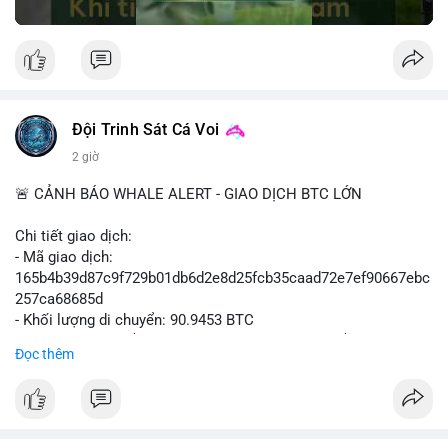
Đội Trinh Sát Cá Voi
2 giờ
🚨 CẢNH BÁO WHALE ALERT - GIAO DỊCH BTC LỚN
Chi tiết giao dịch:
- Mã giao dịch:
165b4b39d87c9f729b01db6d2e8d25fcb35caad72e7ef90667ebc
257ca68685d
- Khối lượng di chuyển: 90.9453 BTC
- Giá trị ước tính: $5,896,958.66 USD (theo thị giá $64,840.69
Đọc thêm
USD)
- Thời gian: 02:19:41 2026-08-09 UTC
Nhận định hành vi: Khối lượng gần 91 BTC, tương đương gần 6