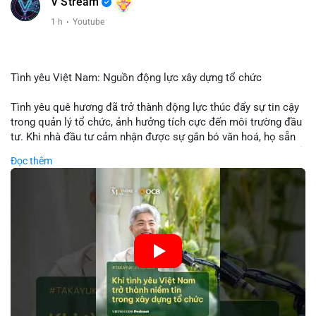
V Stream
1 h
·
Youtube
Tình yêu Việt Nam: Nguồn động lực xây dựng tổ chức
Tình yêu quê hương đã trở thành động lực thúc đẩy sự tin cậy
trong quản lý tổ chức, ảnh hưởng tích cực đến môi trường đầu
tư. Khi nhà đầu tư cảm nhận được sự gắn bó văn hoá, họ sẵn
sàng đầu tư dài hạn vào các doanh nghiệp nội địa, bao gồm cả
Đọc thêm
các công ty blockchain và tiền mã hoá. Sự tăng cường niềm
tin này giúp giảm rủi ro thị trường, cải thiện chi phí vốn và thúc
đẩy sự phát triển bền vững của ngành công nghệ tài chính. Các
nhà quản lý cần khai thác tinh thần này để xây dựng chiến lược
phát triển bền vững và thu hút vốn đầu tư.
🎥 Xem video trực tiếp tại:
Nguồn: VIETSUCCESS