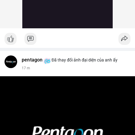
pentagon
Đã thay đổi ảnh đại diện của anh ấy
17 m