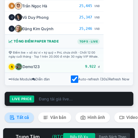
Trần Ngọc Hà
25,445
3
VNĐ
Võ Duy Phong
25,347
4
VNĐ
Đặng Kim Quỳnh
25,246
5
VNĐ
TỔNG ĐIỂM PAPER TRADE
TOP 5 · LIVE
Điểm live = số dư ví + ký quỹ + PnL chưa chốt · Chốt 12:00
ngày cuối tháng · Top 1 trên 20.000 đ nhận 30 ngày VIP Whale.
Demo123
9.922
1
đ
Hide Module
Diễn đàn
Auto-refresh (30s)
Refresh Now
Đang tải giá live...
LIVE PRICE
Tất cả
Văn bản
Hình ảnh
Video
Trung Tâm
(BTC
Biểu Đồ Xu
Danh Sách Theo