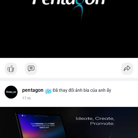
pentagon
Đã thay đổi ảnh bìa của anh ấy
17 m