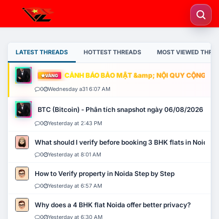
LATEST THREADS
HOTTEST THREADS
MOST VIEWED THRE
CẢNH BÁO BẢO MẬT &amp; NỘI QUY CỘNG ĐỒNG
VÀNG
0
Wednesday a31 6:07 AM
BTC (Bitcoin) - Phân tích snapshot ngày 06/08/2026
0
Yesterday at 2:43 PM
What should I verify before booking 3 BHK flats in Noida?
0
Yesterday at 8:01 AM
How to Verify property in Noida Step by Step
0
Yesterday at 6:57 AM
Why does a 4 BHK flat Noida offer better privacy?
0
Yesterday at 6:30 AM