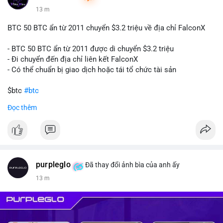
13 m
BTC 50 BTC ẩn từ 2011 chuyển $3.2 triệu về địa chỉ FalconX
- BTC 50 BTC ẩn từ 2011 được di chuyển $3.2 triệu
- Đi chuyển đến địa chỉ liên kết FalconX
- Có thể chuẩn bị giao dịch hoặc tái tổ chức tài sản
$btc
#btc
Đọc thêm
#vlikevn
#titanbot
📰 Nguồn: CoinDesk
purpleglo
Đã thay đổi ảnh bìa của anh ấy
13 m