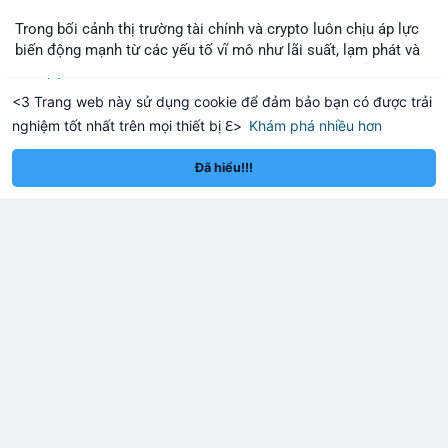
Lời khuyên: Nhà đầu tư nhỏ lẻ nên theo dõi thêm 2-3 giao dịch
tương tự trong 24 giờ tới để xác nhận xu hướng. Không nên
Trong bối cảnh thị trường tài chính và crypto luôn chịu áp lực
hành động vội vàng dựa trên một giao dịch đơn lẻ, hãy ưu tiên
biến động mạnh từ các yếu tố vĩ mô như lãi suất, lạm phát và
quản trị rủi ro và giữ kỷ luật với kế hoạch đầu tư đã đề ra.
chính sách tiền tệ, việc duy trì tầm nhìn chiến lược trở thành
Đọc thêm
chìa khóa để đầu tư viên vượt qua giai đoạn không chắc chắn.
<3 Trang web này sử dụng cookie để đảm bảo bạn có được trải
#8dot3271btc
#giaodichlon
#vilanh
#tamlycavoi
Thay vì phản ứng cảm xúc với những dao động ngắn hạn, các
nghiệm tốt nhất trên mọi thiết bị ℇ>
Khám phá nhiều hơn
#mempoolbtc
nhà đầu tư thành công thường tập trung vào nguyên tắc cơ
Solana
BNB
,898.16
$72.71
$5
-0.85%
SOL
-2.01%
BNB
bản, phân배 tài sản hợp lý và kiên持 theo kế hoạch đã định.
Đã hiểu!!!
Điều này không chỉ giúp giảm rủi ro mà còn tạo điều kiện để
tận dụng cơ hội khi thị trường phục hồi.
🎥 Xem video trực tiếp tại:
Nguồn: VIETSUCCESS
Vlike Wire