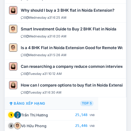
Why should I buy a 3 BHK flat in Noida Extension?
0
Wednesday a31 6:25 AM
Smart Investment Guide to Buy 2 BHK Flat in Noida
0
Wednesday a31 6:20 AM
Is a 4 BHK Flat in Noida Extension Good for Remote Work?
0
Wednesday a31 5:26 AM
Can researching a company reduce common interview mi
0
Tuesday a31 10:12 AM
How can I compare options to buy flat in Noida Extension?
0
Tuesday a31 6:30 AM
BẢNG XẾP HẠNG
TOP 5
Trần Thị Hương
25,548
1
VNĐ
Võ Hữu Phong
25,446
2
VNĐ