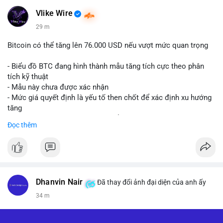
Vlike Wire
29 m
Bitcoin có thể tăng lên 76.000 USD nếu vượt mức quan trọng
- Biểu đồ BTC đang hình thành mẫu tăng tích cực theo phân
tích kỹ thuật
- Mẫu này chưa được xác nhận
- Mức giá quyết định là yếu tố then chốt để xác định xu hướng
tăng
- Nếu phá vỡ mức này, BTC có thể hướng tới 76.000 USD
Đọc thêm
#binancesquare
#cryptonews
#btc
$btc
#vlikevn
#titanbot
Dhanvin Nair
Đã thay đổi ảnh đại diện của anh ấy
34 m
📰 Nguồn: CoinDesk