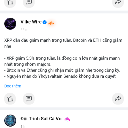
Vlike Wire
44 m
XRP dẫn đầu giảm mạnh trong tuần, Bitcoin và ETH cũng giảm
nhẹ
- XRP giảm 5,5% trong tuần, là đồng coin lớn nhất giảm mạnh
nhất trong nhóm majors.
- Bitcoin và Ether cũng ghi nhận mức giảm nhẹ trong cùng kỳ.
- Nguyên nhân do Yhdysvaltain Senado không đưa ra quyết
định về luật Clarity Act (luật cấu trúc thị trường) trước khi nghỉ
Đọc thêm
hè, đẩy việc thảo luận sang tháng 9.
- Việc trì hoãn pháp lý làm tăng sự không chắc chắn quanh
XRP và Ripple, ảnh hưởng đến tâm lý nhà đầu tư.
#binancesquare
#cryptonews
#xrp
#btc
#eth
#clarityact
#ripple
Đội Trinh Sát Cá Voi
1 h