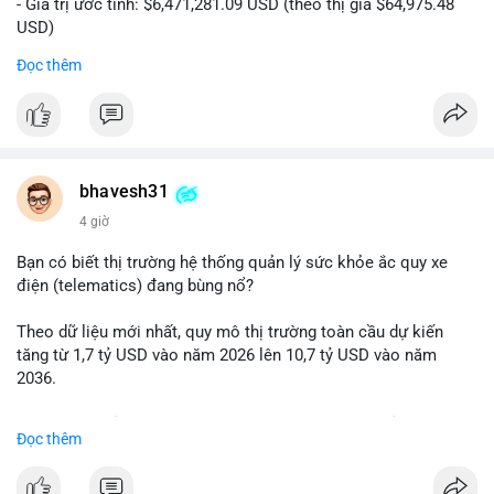
- Giá trị ước tính: $6,471,281.09 USD (theo thị giá $64,975.48
USD)
- Thời gian: 20:19:36 2026-08-07 UTC
Đọc thêm
Nhận định phân tích: Khối lượng 99.6 BTC chưa xác nhận, trị
giá hơn 6.47 triệu USD, cho thấy dấu hiệu chuyển tiền quy mô
lớn. Với mức giá BTC quanh vùng 65K USD, hành vi này thường
gặp ở hai kịch bản: cá voi nạp lên sàn giao dịch để chuẩn bị
thanh khoản hoặc bán, hoặc chuyển sang ví lạnh nhằm tích lũy
bhavesh31
dài hạn. Việc giao dịch chưa được xác nhận tạo tâm lý thận
4 giờ
trọng, giới đầu tư theo dõi sát dòng tiền này để đánh giá áp lực
cung ngắn hạn. Nếu BTC vào ví nóng sàn, khả năng cao là
Bạn có biết thị trường hệ thống quản lý sức khỏe ắc quy xe
động thái chốt lời; ngược lại, nếu vào ví mới không hoạt động,
điện (telematics) đang bùng nổ?
đó là tín hiệu gom hàng chiến lược.
Theo dữ liệu mới nhất, quy mô thị trường toàn cầu dự kiến
Lời khuyên: Nhà đầu tư nhỏ lẻ nên quan sát thêm 2-4 giờ sau
tăng từ 1,7 tỷ USD vào năm 2026 lên 10,7 tỷ USD vào năm
khi giao dịch được xác nhận, tránh hành động theo cảm xúc.
2036.
Xác minh địa chỉ ví đích trước khi đưa ra quyết định vào lệnh,
ưu tiên quản trị rủi ro trong giai đoạn biến động mạnh.
Mức tăng trưởng này tương ứng với tốc độ tăng trưởng kép
Đọc thêm
hàng năm (CAGR) ấn tượng lên tới 20,2%.
#99dot6btc
#capvoichuyentien
#vilanhtichluy
#aplucban
#btcmempool65k