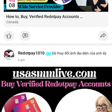
Aug
08
How to, Buy, Verified Redotpay Accounts Like a Pro
Canada
Redotpay1010
Đã thay đổi ảnh đại diện của anh ấy
6 giờ