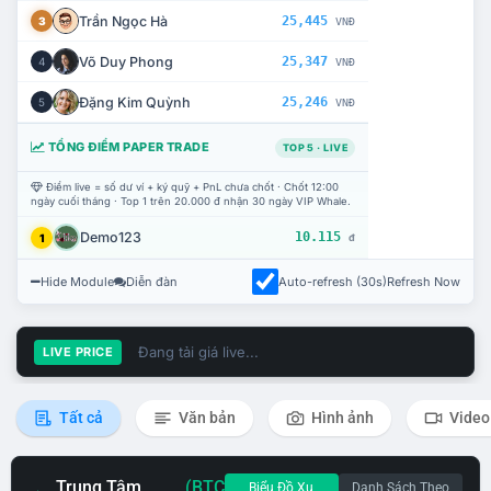
Trần Ngọc Hà
25,445
3
VNĐ
Võ Duy Phong
25,347
4
VNĐ
Đặng Kim Quỳnh
25,246
5
VNĐ
TỔNG ĐIỂM PAPER TRADE
TOP 5 · LIVE
Điểm live = số dư ví + ký quỹ + PnL chưa chốt · Chốt 12:00
ngày cuối tháng · Top 1 trên 20.000 đ nhận 30 ngày VIP Whale.
Demo123
10.115
1
đ
Hide Module
Diễn đàn
Auto-refresh (30s)
Refresh Now
Đang tải giá live...
LIVE PRICE
Tất cả
Văn bản
Hình ảnh
Video
Trung Tâm
(BTC
Biểu Đồ Xu
Danh Sách Theo