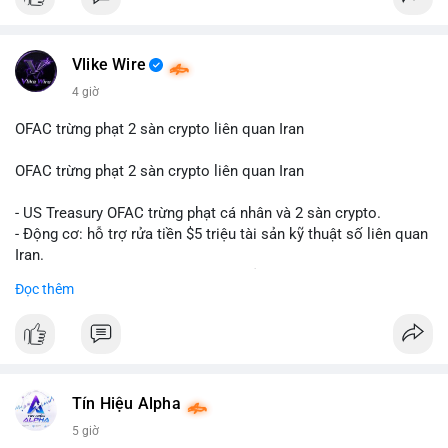
Điều gì đang thúc đẩy sự tăng trưởng vượt bậc này? Hãy cùng
theo dõi các phân tích chuyên sâu về xu hướng công nghệ và
nhu cầu thị trường trong thời gian tới.
Vlike Wire
4 giờ
OFAC trừng phạt 2 sàn crypto liên quan Iran
OFAC trừng phạt 2 sàn crypto liên quan Iran
- US Treasury OFAC trừng phạt cá nhân và 2 sàn crypto.
- Động cơ: hỗ trợ rửa tiền $5 triệu tài sản kỹ thuật số liên quan
Iran.
- Các sàn bị cấm hoạt động, tài khoản bị khóa.
Đọc thêm
- Tác động: rủi ro cho thị trường crypto, tăng áp lực pháp lý.
#binancesquare
#cryptonews
#ofac
#ussanctions
#iran
$btc $eth
Tín Hiệu Alpha
#vlikevn
#titanbot
5 giờ