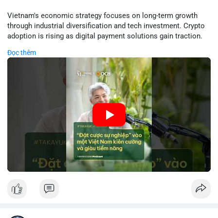
• Pháp lý: Thượng viện Mỹ lùi việc bỏ phiếu Clarity Act sang
tháng 9; Thượng nghị sĩ Warren yêu cầu luật pháp không do
Vietnam's economic strategy focuses on long-term growth
ngành crypto tự viết.
through industrial diversification and tech investment. Crypto
• Binance Square: Cộng đồng tập trung thảo luận về các lệnh
adoption is rising as digital payment solutions gain traction.
Long/Short, quản lý lãi lỗ chưa ghi nhận và các chiến dịch
Government policies support startups and foreign investment,
Đọc thêm
airdrop.
creating a favorable environment for financial innovation.
• Tin tức khác: Bybit kiện nhóm Lazarus liên quan vụ hack 1,5
Analysts highlight potential risks from global market volatility
tỷ USD; Trump Media hủy thỏa thuận với .
but emphasize structural reforms as key drivers.
💡 NHẬN ĐỊNH & KHUYẾN NGHỊ
🎥 Xem video trực tiếp tại:
• Tâm lý ngắn hạn: Tiêu cực do dữ liệu việc làm Mỹ kém khả
quan và sự bất định về pháp lý tại Mỹ.
Nguồn: VIETSUCCESS
• Hành động: Cẩn trọng với các lệnh đòn bẩy cao; theo dõi sát
biến động kinh tế vĩ mô Mỹ.
📊 Nguồn: Radar Tâm Lý Thị Trường