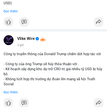
USD)
- Thời gian: 22:17:40 2026-08-07 UTC
Đọc thêm
Nhận định phân tích hành vi của Cá voi dựa trên giao dịch này:
Khối lượng 12.1 BTC tương đương gần 786 nghìn USD được di
chuyển trong một giao dịch chưa xác nhận duy nhất. Mức giá
$64,909.56 đang nằm gần vùng kháng cự tâm lý quan trọng.
Động thái này có thể là bước chuẩn bị thanh khoản để bán ra,
Vlike Wire
hoặc tái phân bổ tài sản giữa các ví nóng nhằm tối ưu phí giao
3 giờ
dịch. Việc di chuyển một phần nhỏ trong tổng nắm giữ cho
thấy cá voi đang thăm dò thanh khoản thị trường trước khi có
Công ty truyền thông của Donald Trump chấm dứt hợp tác với
hành động lớn hơn.
- Công ty của ông Trump sẽ hủy thỏa thuận với .
Lời khuyên cho nhà đầu tư nhỏ lẻ: Theo dõi xác nhận giao dịch
- Kế hoạch xây dựng kho dự trữ CRO trị giá nhiều tỷ USD bị hủy
và dòng tiền tiếp theo từ ví nguồn. Khối lượng này chưa đủ tạo
bỏ.
áp lực bán mạnh, nhưng nếu xuất hiện thêm 2-3 giao dịch
- Không tích hợp thị trường dự đoán lên mạng xã hội Truth
tương tự trong 24 giờ tới, khả năng cao là sóng điều chỉnh
Social.
ngắn hạn. Giữ tỷ trọng danh mục hợp lý, tránh FOMO mua đuổi
Đọc thêm
ở vùng giá hiện tại.
#binancesquare
#cryptonews
#cro
#trump
#truthsocial
#12dot1btc
#786kusd
#dichuyenvinuong
#khangcu64900
$cro