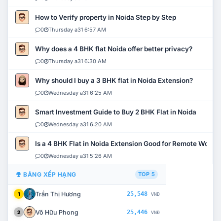
How to Verify property in Noida Step by Step
0
Thursday a31 6:57 AM
Why does a 4 BHK flat Noida offer better privacy?
0
Thursday a31 6:30 AM
Why should I buy a 3 BHK flat in Noida Extension?
0
Wednesday a31 6:25 AM
Smart Investment Guide to Buy 2 BHK Flat in Noida
0
Wednesday a31 6:20 AM
Is a 4 BHK Flat in Noida Extension Good for Remote Work?
0
Wednesday a31 5:26 AM
BẢNG XẾP HẠNG
TOP 5
Trần Thị Hương
25,548
1
VNĐ
Võ Hữu Phong
25,446
2
VNĐ