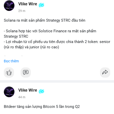
Vlike Wire
#vlikevn
#titanbot
29 m
📰 Nguồn: CoinDesk
Solana ra mắt sản phẩm Strategy STRC đầu tiên
- Solana hợp tác với Solstice Finance ra mắt sản phẩm
Strategy STRC
- Lợi nhuận từ cổ phiếu ưu tiên được chia thành 2 token: senior
(rủi ro thấp) và junior (rủi ro cao)
$sol
#sol
$strc
#strc
Đọc thêm
#vlikevn
#titanbot
📰 Nguồn: CoinDesk
Vlike Wire
44 m
Bitdeer tăng sản lượng Bitcoin 5 lần trong Q2