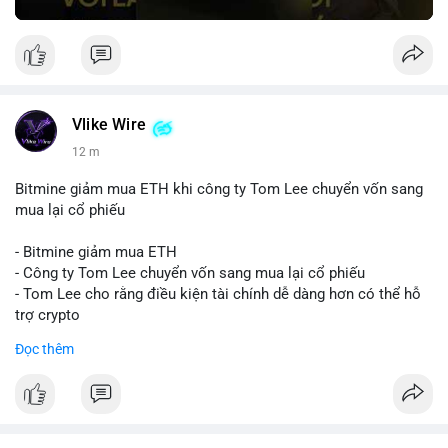
Vlike Wire
12 m
Bitmine giảm mua ETH khi công ty Tom Lee chuyển vốn sang
mua lại cổ phiếu
- Bitmine giảm mua ETH
- Công ty Tom Lee chuyển vốn sang mua lại cổ phiếu
- Tom Lee cho rằng điều kiện tài chính dễ dàng hơn có thể hỗ
trợ crypto
- CLARITY Act không đạt thăm dò trong Thượng viện trước kỳ
Đọc thêm
nghỉ tháng 8
#binancesquare
#cryptonews
#eth
$eth