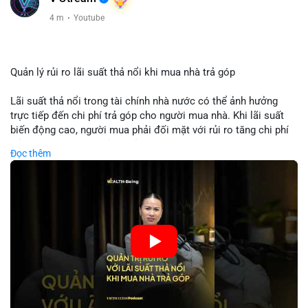
4 m
·
Youtube
Quản lý rủi ro lãi suất thả nổi khi mua nhà trả góp
Lãi suất thả nổi trong tài chính nhà nước có thể ảnh hưởng
trực tiếp đến chi phí trả góp cho người mua nhà. Khi lãi suất
biến động cao, người mua phải đối mặt với rủi ro tăng chi phí
trả nợ không ngờ. Quản lý rủi ro cần bao gồm phân tích xu
Đọc thêm
hướng lãi suất, lựa chọn sản phẩm trả góp có tính bảo hiểm,
hoặc sử dụng tài chính cá nhân để ổn định chi phí. Các nhà
đầu tư cần theo dõi chính sách tiền tệ để đưa ra quyết định
mua nhà phù hợp.
🎥 Xem video trực tiếp tại:
Nguồn: VIETSUCCESS