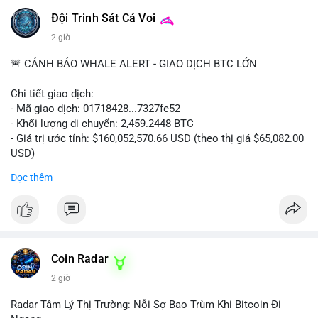
#vlikevn
#titanbot
Đội Trinh Sát Cá Voi
📰 Nguồn: CoinDesk
2 giờ
🚨 CẢNH BÁO WHALE ALERT - GIAO DỊCH BTC LỚN
Chi tiết giao dịch:
- Mã giao dịch: 01718428...7327fe52
- Khối lượng di chuyển: 2,459.2448 BTC
- Giá trị ước tính: $160,052,570.66 USD (theo thị giá $65,082.00
USD)
- Thời gian: 12:19:48 2026-08-10 UTC
Đọc thêm
Nhận định phân tích:
Khối lượng 2,459 BTC tương đương hơn 160 triệu USD được
chuyển trong một giao dịch duy nhất cho thấy dấu hiệu hoạt
động của tổ chức lớn hoặc quỹ đầu tư. Với mức giá hiện tại,
việc di chuyển số lượng lớn này có thể phục vụ mục đích tái
Coin Radar
phân bổ danh mục sang ví lạnh để nắm giữ dài hạn, hoặc
2 giờ
chuẩn bị nạp lên sàn giao dịch nhằm hiện thực hóa lợi nhuận.
Động thái này có thể tạo áp lực tâm lý ngắn hạn lên thị trường
Radar Tâm Lý Thị Trường: Nỗi Sợ Bao Trùm Khi Bitcoin Đi
khi nhà đầu tư nhỏ lẻ lo ngại về khả năng bán tháo. Tuy nhiên,