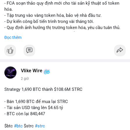
- FCA soạn thảo quy định mới cho tài sản kỹ thuật số token
hóa.
- Tập trung vào vàng token hóa, bảo vệ nhà đầu tư.
- Dự kiến công bố tiến trình trong vài tháng tới.
- Quy định ảnh hưởng thị trường token hóa, yêu cầu tuân thủ.
- Nhà đầu tư, doanh nghiệp cần chuẩn bị.
Đọc thêm
#binancesquare
#cryptonews
#tokenizedgold
#fca
#ukregulation
$btc $eth
#vlikevn
#titanbot
Vlike Wire
2 giờ
📰 Nguồn: CoinDesk
Strategy 1,690 BTC thành $108.6M STRC
- Bán 1,690 BTC để mua lại STRC
- Tài sản USD tăng lên $4.65 tỷ
- BTC còn lại 840,447
$btc
#btc
$strc
#strc