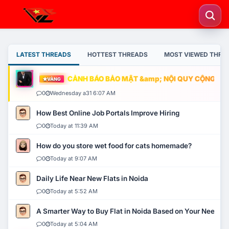
LATEST THREADS
HOTTEST THREADS
MOST VIEWED THRE
CẢNH BÁO BẢO MẬT &amp; NỘI QUY CỘNG ĐỒNG
VÀNG
0
Wednesday a31 6:07 AM
How Best Online Job Portals Improve Hiring
0
Today at 11:39 AM
How do you store wet food for cats homemade?
0
Today at 9:07 AM
Daily Life Near New Flats in Noida
0
Today at 5:52 AM
A Smarter Way to Buy Flat in Noida Based on Your Needs
0
Today at 5:04 AM