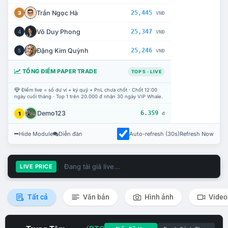
Trần Ngọc Hà
25,445
3
VNĐ
Võ Duy Phong
25,347
4
VNĐ
Đặng Kim Quỳnh
25,246
5
VNĐ
TỔNG ĐIỂM PAPER TRADE
TOP 5 · LIVE
Điểm live = số dư ví + ký quỹ + PnL chưa chốt · Chốt 12:00
ngày cuối tháng · Top 1 trên 20.000 đ nhận 30 ngày VIP Whale.
Demo123
6.359
1
đ
Hide Module
Diễn đàn
Auto-refresh (30s)
Refresh Now
Đang tải giá live...
LIVE PRICE
Tất cả
Văn bản
Hình ảnh
Video