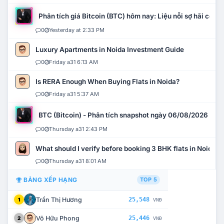
Phân tích giá Bitcoin (BTC) hôm nay: Liệu nỗi sợ hãi có mở 
0
Yesterday at 2:33 PM
Luxury Apartments in Noida Investment Guide
0
Friday a31 6:13 AM
Is RERA Enough When Buying Flats in Noida?
0
Friday a31 5:37 AM
BTC (Bitcoin) - Phân tích snapshot ngày 06/08/2026
0
Thursday a31 2:43 PM
What should I verify before booking 3 BHK flats in Noida?
0
Thursday a31 8:01 AM
BẢNG XẾP HẠNG
TOP 5
Trần Thị Hương
25,548
1
VNĐ
Võ Hữu Phong
25,446
2
VNĐ