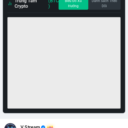
Trung Tâm
(BTC
Biểu Đồ Xu
Danh Sách Theo
Crypto
)
Hướng
Dõi
V Stream