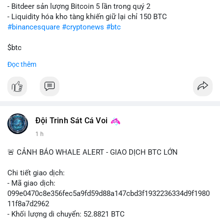
- Bitdeer sản lượng Bitcoin 5 lần trong quý 2
- Liquidity hóa kho tàng khiến giữ lại chỉ 150 BTC
#binancesquare
#cryptonews
#btc
$btc
Đọc thêm
#vlikevn
#titanbot
📰 Nguồn: Cointelegraph
Đội Trinh Sát Cá Voi
1 h
🚨 CẢNH BÁO WHALE ALERT - GIAO DỊCH BTC LỚN
Chi tiết giao dịch:
- Mã giao dịch:
099e0470c8e356fec5a9fd59d88a147cbd3f1932236334d9f1980
11f8a7d2962
- Khối lượng di chuyển: 52.8821 BTC