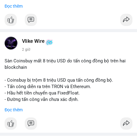
Đọc thêm
#vlikevn
#titanbot
📰 Nguồn: Cointelegraph
Vlike Wire
2 giờ
Sàn Coinsbuy mất 8 triệu USD do tấn công đồng bộ trên hai
blockchain
- Coinsbuy bị trộm 8 triệu USD qua tấn công đồng bộ.
- Tấn công diễn ra trên TRON và Ethereum.
- Hầu hết tiền chuyển qua FixedFloat.
- Đường tấn công vẫn chưa xác định.
Đọc thêm
#binancesquare
#cryptonews
#coinsbuy
#trx
#eth
$trx $eth