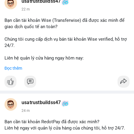
Telegram: @UsaTrustBuild
usatrustbuildss47
WhatsApp: +1 (479) 438-1734
22 m
#thanhtoanonline
#venmo
#chuyentien
#giaodichantoan
Bạn cần tài khoản Wise (Transferwise) đã được xác minh để
#taichinhso
#seo
#smm
giao dịch quốc tế an toàn?
Chúng tôi cung cấp dịch vụ bán tài khoản Wise verified, hỗ trợ
24/7.
Liên hệ quản lý cửa hàng ngay hôm nay:
📧 Email: usatrustbuild@gmail.com
Đọc thêm
✈️ Telegram: @UsaTrustBuild
📱 WhatsApp: +1 (479) 438-1734
Dịch vụ của chúng tôi phù hợp cho nhu cầu chuyển tiền, nhận
tiền, thanh toán quốc tế.
usatrustbuildss47
#buyverifiedwiseaccounts
#marketing
#seo
#smm
24 m
#trendingnow
#cashout
#sendmoney
#mobiledeposit
#pay
#usdt
Bạn cần tài khoản RedotPay đã được xác minh?
Liên hệ ngay với quản lý cửa hàng của chúng tôi, hỗ trợ 24/7.