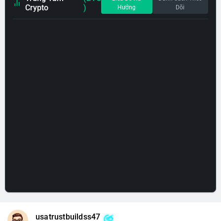
Crypto
)
Hướng
Dõi
usatrustbuildss47