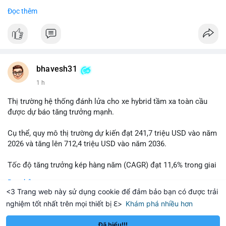
Đọc thêm
$btc
#btc
#vlikevn
#titanbot
📰 Nguồn: Cointelegraph
bhavesh31
1 h
Thị trường hệ thống đánh lửa cho xe hybrid tầm xa toàn cầu
được dự báo tăng trưởng mạnh.
Cụ thể, quy mô thị trường dự kiến đạt 241,7 triệu USD vào năm
2026 và tăng lên 712,4 triệu USD vào năm 2036.
Tốc độ tăng trưởng kép hàng năm (CAGR) đạt 11,6% trong giai
đoạn dự báo.
Đọc thêm
<3 Trang web này sử dụng cookie để đảm bảo bạn có được trải
Đây là cơ hội lớn cho các nhà sản xuất và nhà đầu tư trong lĩnh
nghiệm tốt nhất trên mọi thiết bị ℇ>
Khám phá nhiều hơn
vực công nghệ ô tô xanh.
hereum
Solana
$1,924.31
$76.50
ETH
+0.52%
SOL
+3.73%
Đã hiểu!!!