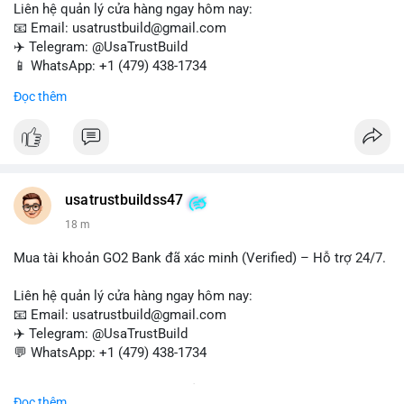
Liên hệ quản lý cửa hàng ngay hôm nay:
📧 Email: usatrustbuild@gmail.com
✈️ Telegram: @UsaTrustBuild
📱 WhatsApp: +1 (479) 438-1734
Đọc thêm
Tài khoản WebMoney xác minh sẵn sàng – giao dịch nhanh
chóng, an toàn, phù hợp cho thanh toán trực tuyến, nhận tiền
và chuyển tiền quốc tế.
#buyverifiedwebmoneyaccounts
#webmoney
#verifiedaccounts
#onlinepayment
#cashout
#sendmoney
usatrustbuildss47
#trustbuild
18 m
Mua tài khoản GO2 Bank đã xác minh (Verified) – Hỗ trợ 24/7.
Liên hệ quản lý cửa hàng ngay hôm nay:
📧 Email: usatrustbuild@gmail.com
✈️ Telegram: @UsaTrustBuild
💬 WhatsApp: +1 (479) 438-1734
Dịch vụ uy tín, nhanh chóng, bảo mật – phù hợp cho giao dịch,
Đọc thêm