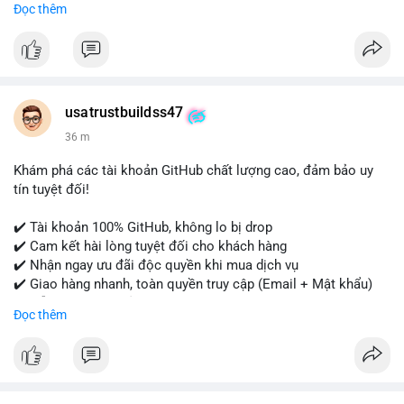
Đọc thêm
- WhatsApp: +1 (479) 438-1734
Tài khoản của chúng tôi được đánh giá cao về độ tin cậy và
tính sẵn sàng, giúp bạn giao dịch thuận lợi. Hãy nhắn tin ngay
để được tư vấn chi tiết.
usatrustbuildss47
#buyverifiedpaypalaccounts
#marketing
#seo
#smm
36 m
#onlineshopping
#digitalmarketing
#usa
#highqualityaccounts
#readytouseaccounts
Khám phá các tài khoản GitHub chất lượng cao, đảm bảo uy
tín tuyệt đối!
✔️ Tài khoản 100% GitHub, không lo bị drop
✔️ Cam kết hài lòng tuyệt đối cho khách hàng
✔️ Nhận ngay ưu đãi độc quyền khi mua dịch vụ
✔️ Giao hàng nhanh, toàn quyền truy cập (Email + Mật khẩu)
✔️ Hỗ trợ 24/7 và bảo hành thay thế
Đọc thêm
Cần xác nhận đơn hàng? Liên hệ ngay để được tư vấn!
📧 Email: usatrustbuild@gmail.com
📩 Telegram: @UsaTrustBuild