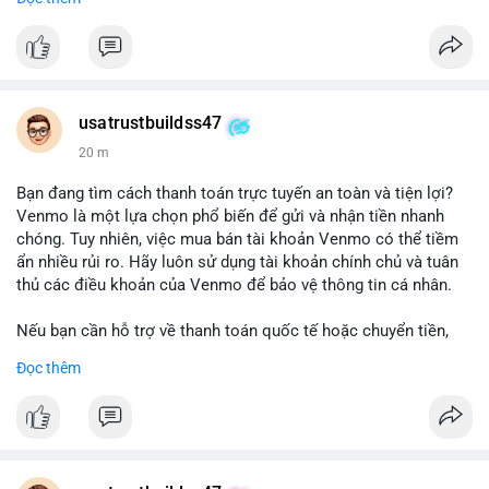
chuyển tiền, mobile deposit và thanh toán USDT.
#buyverifiedgo2bankaccounts
#marketing
#seo
#smm
#trendingnow
#cashout
#sendmoney
#mobiledeposit
#pay
#usdt
usatrustbuildss47
20 m
Bạn đang tìm cách thanh toán trực tuyến an toàn và tiện lợi?
Venmo là một lựa chọn phổ biến để gửi và nhận tiền nhanh
chóng. Tuy nhiên, việc mua bán tài khoản Venmo có thể tiềm
ẩn nhiều rủi ro. Hãy luôn sử dụng tài khoản chính chủ và tuân
thủ các điều khoản của Venmo để bảo vệ thông tin cá nhân.
Nếu bạn cần hỗ trợ về thanh toán quốc tế hoặc chuyển tiền,
hãy liên hệ với chúng tôi qua email hoặc Telegram. Chúng tôi
Đọc thêm
cung cấp dịch vụ tư vấn và giải pháp thanh toán trực tuyến an
toàn.
Liên hệ:
Email: usatrustbuild@gmail.com