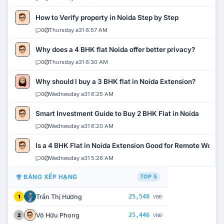
How to Verify property in Noida Step by Step
0
Thursday a31 6:57 AM
Why does a 4 BHK flat Noida offer better privacy?
0
Thursday a31 6:30 AM
Why should I buy a 3 BHK flat in Noida Extension?
0
Wednesday a31 6:25 AM
Smart Investment Guide to Buy 2 BHK Flat in Noida
0
Wednesday a31 6:20 AM
Is a 4 BHK Flat in Noida Extension Good for Remote Work?
0
Wednesday a31 5:26 AM
BẢNG XẾP HẠNG
TOP 5
Trần Thị Hương
25,548
1
VNĐ
Võ Hữu Phong
25,446
2
VNĐ