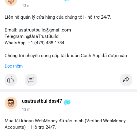
13 m
Liên hệ quản lý cửa hàng của chúng tôi - hỗ trợ 24/7.
Email: usatrustbuild@gmail.com
Telegram: @UsaTrustBuild
WhatsApp: +1 (479) 438-1734
Chúng tôi chuyên cung cấp tài khoản Cash App đã được xác
minh (Buy Verified Cash App Accounts) cho các nhu cầu
Đọc thêm
marketing, SEO, SMM, chuyển tiền, gửi tiền qua di động, thanh
toán USDT và các giao dịch tiền mặt tại Mỹ.
Liên hệ ngay để được tư vấn và hỗ trợ nhanh nhất!
#buyverifiedcashappaccounts
#marketing
#seo
#smm
usatrustbuildss47
#trendingnow
#cashout
#sendmoney
#mobiledeposit
#pay
13 m
#usdt
#usa
Mua tài khoản WebMoney đã xác minh (Verified WebMoney
Accounts) – Hỗ trợ 24/7.