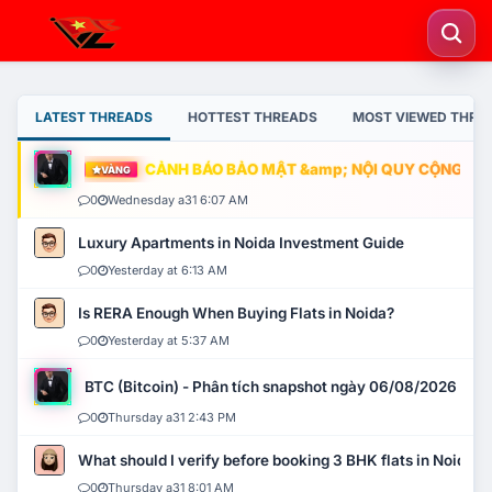
LATEST THREADS
HOTTEST THREADS
MOST VIEWED THRE
CẢNH BÁO BẢO MẬT &amp; NỘI QUY CỘNG ĐỒNG
VÀNG
0
Wednesday a31 6:07 AM
Luxury Apartments in Noida Investment Guide
0
Yesterday at 6:13 AM
Is RERA Enough When Buying Flats in Noida?
0
Yesterday at 5:37 AM
BTC (Bitcoin) - Phân tích snapshot ngày 06/08/2026
0
Thursday a31 2:43 PM
What should I verify before booking 3 BHK flats in Noida?
0
Thursday a31 8:01 AM