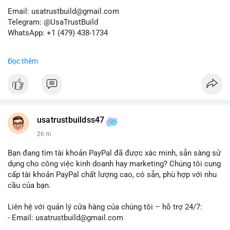
Email: usatrustbuild@gmail.com
Telegram: @UsaTrustBuild
WhatsApp: +1 (479) 438-1734
Dịch vụ uy tín, nhanh chóng, bảo mật.
Đọc thêm
#buyverifiedredotpayaccount
#marketing
#seo
#smm
#trendingnow
#cashout
#sendmoney
#mobiledeposit
#pay
#usdt
#btc
usatrustbuildss47
26 m
Bạn đang tìm tài khoản PayPal đã được xác minh, sẵn sàng sử
dụng cho công việc kinh doanh hay marketing? Chúng tôi cung
cấp tài khoản PayPal chất lượng cao, có sẵn, phù hợp với nhu
cầu của bạn.
Liên hệ với quản lý cửa hàng của chúng tôi – hỗ trợ 24/7:
- Email: usatrustbuild@gmail.com
- Telegram: @UsaTrustBuild