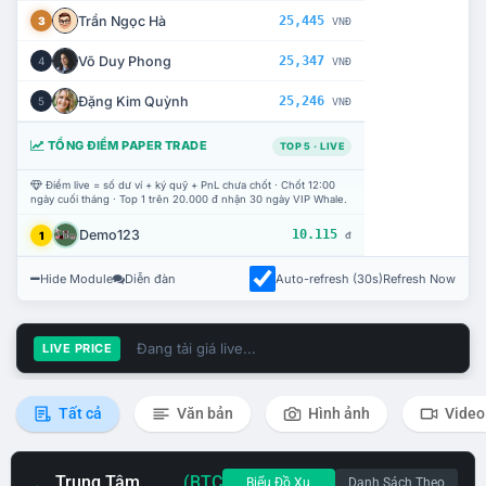
Trần Ngọc Hà
25,445
3
VNĐ
Võ Duy Phong
25,347
4
VNĐ
Đặng Kim Quỳnh
25,246
5
VNĐ
TỔNG ĐIỂM PAPER TRADE
TOP 5 · LIVE
Điểm live = số dư ví + ký quỹ + PnL chưa chốt · Chốt 12:00
ngày cuối tháng · Top 1 trên 20.000 đ nhận 30 ngày VIP Whale.
Demo123
10.115
1
đ
Hide Module
Diễn đàn
Auto-refresh (30s)
Refresh Now
Đang tải giá live...
LIVE PRICE
Tất cả
Văn bản
Hình ảnh
Video
Trung Tâm
(BTC
Biểu Đồ Xu
Danh Sách Theo