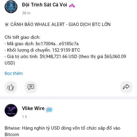
Đội Trinh Sát Cá Voi
38 m
🚨 CẢNH BÁO WHALE ALERT - GIAO DỊCH BTC LỚN
Chi tiết giao dịch:
- Mã giao dịch: bc17004a...e5185c7a
- Khối lượng di chuyển: 152.9159 BTC
- Giá trị ước tính: $9,948,721.66 USD (theo thị giá $65,060.09
USD)
- Thời gian: 14:19:56 2026-08-08 UTC
Đọc thêm
Nhận định phân tích:
Khối lượng 152.9 BTC trị giá gần 10 triệu USD được chuyển
trong một giao dịch chưa xác nhận cho thấy dấu hiệu của một
tổ chức lớn hoặc cá voi đang tái cơ cấu danh mục. Với mức
giá quanh vùng $65,000, động thái này có thể là bước chuẩn bị
Vlike Wire
cho chiến lược tích lũy dài hạn hoặc chuyển lên sàn để thanh
1 h
khoản. Một giao dịch lớn như vậy thường tạo áp lực tâm lý
ngắn hạn lên thị trường, khiến nhà đầu tư nhỏ lẻ dễ bị dao
Bitwise: Hàng nghìn tỷ USD dòng vốn tổ chức sắp đổ vào
động.
Bitcoin