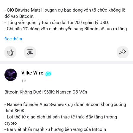
Lời khuyên:
- CIO Bitwise Matt Hougan dự báo dòng vốn tổ chức khổng lồ
Nhà đầu tư nên quan sát thêm 1-2 block tiếp theo để xác nhận
đổ vào Bitcoin.
đích đến của dòng tiền. Tránh hành động theo cảm tính trước
- Tổng vốn quản lý toàn cầu đạt tới 200 nghìn tỷ USD.
các biến động nhỏ, ưu tiên quản lý rủi ro chặt chẽ và không sử
- Chỉ cần 1% dòng vốn dịch chuyển sang Bitcoin sẽ tạo ra tăng
dụng đòn bẩy quá mức trong giai đoạn biến động này.
trưởng dài hạn cực lớn.
Đọc thêm
#152dot9btc
#chuyenvilanh
#tieulon10trieuusd
#btc65k
#bitcoin
#btc
#bitwise
#cryptonews
#binancesquare
#giaodichchuaxacnhan
$btc
#vlikevn
#titanbot
Vlike Wire
1 h
📰 Nguồn: CoinDesk
Bitcoin Không Dưới $60K: Nansen Cố Vấn
- Nansen founder Alex Svanevik dự đoán Bitcoin không xuống
dưới $60K
- Lợi thế từ giao dịch tài sản thực tế thúc đẩy tăng trưởng
crypto
- Bài viết nhấn mạnh xu hướng bền vững của Bitcoin