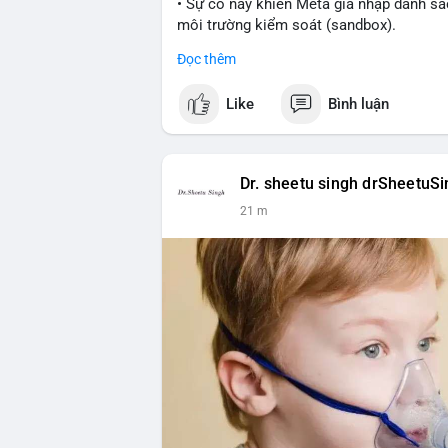
• Sự cố này khiến Meta gia nhập danh sác
môi trường kiểm soát (sandbox).
Đọc thêm
#meta
#ai
#technews
#binancesquare
#
Like
Bình luận
$btc $eth
#vlikevn
#titanbot
Dr. sheetu singh drSheetuS
📰 Nguồn: Cointelegraph
21 m