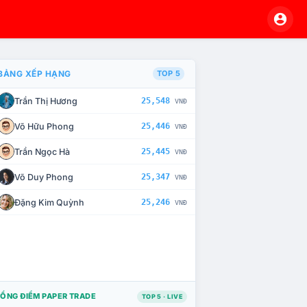
BẢNG XẾP HẠNG
TOP 5
Trần Thị Hương
25,548
VNĐ
À CHẾ TÀI XỬ LÝ VI PHẠM
Võ Hữu Phong
25,446
VNĐ
Trần Ngọc Hà
25,445
VNĐ
Võ Duy Phong
25,347
VNĐ
Đặng Kim Quỳnh
25,246
VNĐ
ỔNG ĐIỂM PAPER TRADE
TOP 5 · LIVE