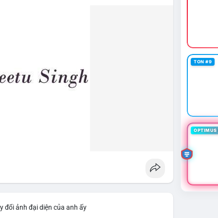
lẻ: Theo dõi sát các lệnh khớp trên sàn trong 24-48
 xác định rõ xu hướng. Nếu BTC giữ vững trên vùng
ihan
#btcmempool
#giaodichlon
TON #9
OPTIMUS 
y đổi ảnh đại diện của anh ấy