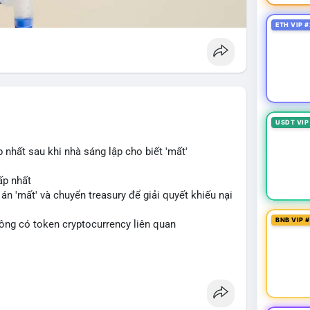
ETH VIP #
USDT VIP
hất sau khi nhà sáng lập cho biết 'mất'
ấp nhất
án 'mất' và chuyển treasury để giải quyết khiếu nại
BNB VIP 
không có token cryptocurrency liên quan
blockchain