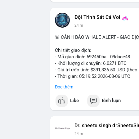
#vlikevn
#titanbot
📰 Nguồn: Cointelegraph
Đội Trinh Sát Cá Voi
24 m
🚨 CẢNH BÁO WHALE ALERT - GIAO DỊ
Chi tiết giao dịch:
- Mã giao dịch: 692450ba...09dace48
- Khối lượng di chuyển: 6.0271 BTC
- Giá trị ước tính: $391,336.50 USD (theo
- Thời gian: 05:19:52 2026-08-06 UTC
Đọc thêm
Nhận định phân tích hành vi của Cá voi 
đương gần 400 nghìn USD, mức trung bìn
Like
Bình luận
chuyển một cụm BTC lớn trong thời điểm 
đang tái phân bổ tài sản, có thể là bước
khoản hóa, hoặc gom vào ví lạnh phục vụ 
cho nhà đầu tư nhỏ lẻ, khi dòng tiền lớn
Dr. sheetu singh drSheetuS
hạn.
24 m