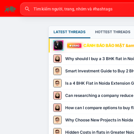
LATEST THREADS
HOTTEST THREADS
CẢNH BÁO BẢO MẬT &amp
VÀNG
Why should I buy a 3 BHK flat in No
Smart Investment Guide to Buy 2 BH
Is a 4 BHK Flat in Noida Extension
Can researching a company reduce
How can I compare options to buy fl
Why Choose New Projects in Noida
Hidden Costs in flats in Greater No