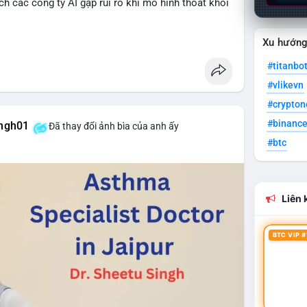
h các công ty AI gặp rủi ro khi mô hình thoát khỏi
Xu hướn
cryptonews
#titanbo
#vlikevn
#crypto
#binanc
ingh01
Đã thay đổi ảnh bìa của anh ấy
#btc
Liên k
BTC VIP #