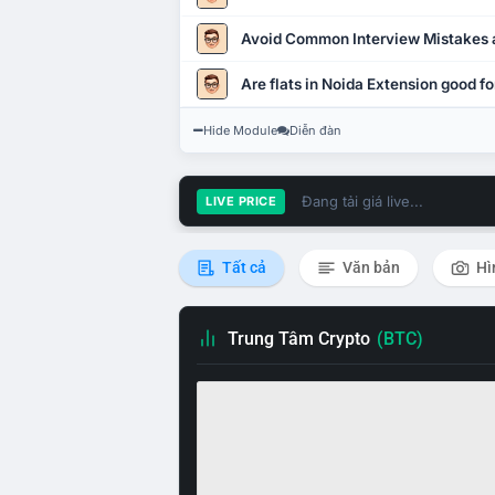
Avoid Common Interview Mistakes 
Are flats in Noida Extension good fo
Hide Module
Diễn đàn
Đang tải giá live...
LIVE PRICE
Tất cả
Văn bản
Hì
Trung Tâm Crypto
(BTC)