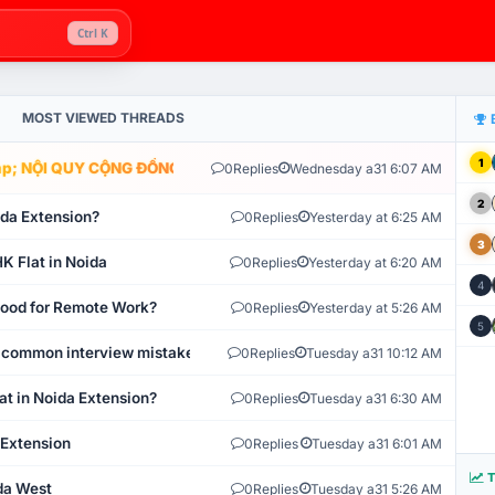
Ctrl K
MOST VIEWED THREADS
1
; NỘI QUY CỘNG ĐỒNG VLIKE.VN: HỆ THỐNG GIÁM SÁT TỰ ĐỘNG V
0
Replies
Wednesday a31 6:07 AM
2
ida Extension?
0
Replies
Yesterday at 6:25 AM
3
K Flat in Noida
0
Replies
Yesterday at 6:20 AM
4
 Good for Remote Work?
0
Replies
Yesterday at 5:26 AM
5
 common interview mistakes?
0
Replies
Tuesday a31 10:12 AM
at in Noida Extension?
0
Replies
Tuesday a31 6:30 AM
 Extension
0
Replies
Tuesday a31 6:01 AM
T
ida West
0
Replies
Tuesday a31 5:26 AM