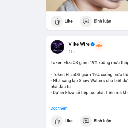
Like
Bình luận
Vlike Wire
21 m
Token ElizaOS giảm 19% xuống mức thấp n
- Token ElizaOS giảm 19% xuống mức th
- Nhà sáng lập Shaw Walters cho biết dự 
nhà đầu tư
- Dự án Eliza sẽ tiếp tục phát triển mà 
#binancesquare
#cryptonews
#elizaos
#
Đọc thêm
$elizaos
Like
Bình luận