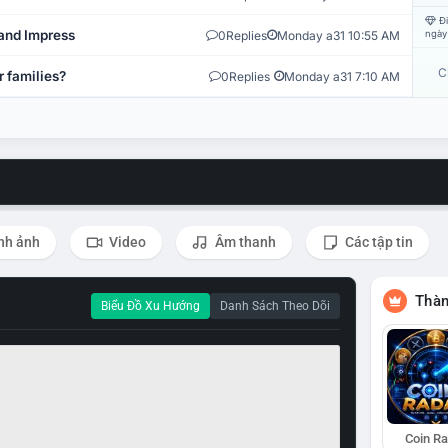
Đi
and Impress
0
Replies
Monday a31 10:55 AM
ngày
C
r families?
0
Replies
Monday a31 7:10 AM
nh ảnh
Video
Âm thanh
Các tập tin
Thàn
Biểu Đồ Xu Hướng
Danh Sách Theo Dõi
Coin R