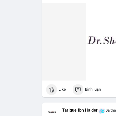
Lời khuyên ngắn gọn cho nhà đầu tư nhỏ 
giờ tới, tránh vào lệnh đòn bẩy khi chưa
$64,500, khả năng tích lũy vẫn an toàn.
#6dot0271btc
#chuyenvilanh
#tichluyda
Like
Bình luận
Tarique Ibn Haider
Đã tha