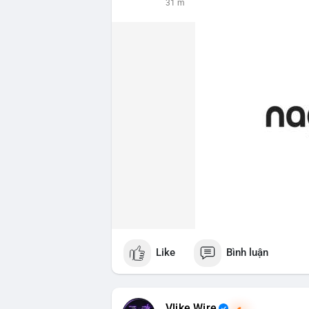
31 m
Like
Bình luận
Vlike Wire