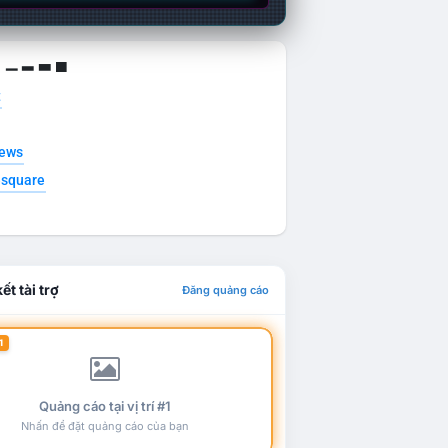
g ▁ ▂ ▃ ▄
t
news
esquare
ết tài trợ
Đăng quảng cáo
1
Quảng cáo tại vị trí #1
Nhấn để đặt quảng cáo của bạn