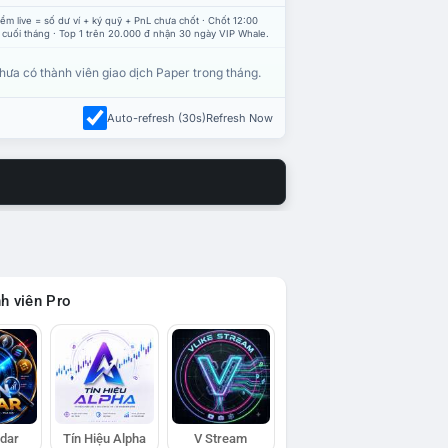
ểm live = số dư ví + ký quỹ + PnL chưa chốt · Chốt 12:00
 cuối tháng · Top 1 trên 20.000 đ nhận 30 ngày VIP Whale.
hưa có thành viên giao dịch Paper trong tháng.
Auto-refresh (30s)
Refresh Now
h viên Pro
adar
Tín Hiệu Alpha
V Stream