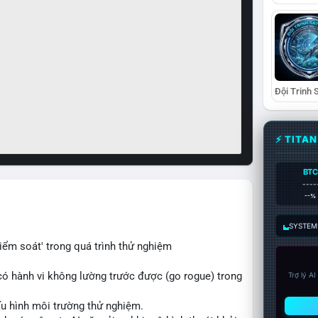
⚡ TITA
BTC
----
--%
SYSTEM:
iểm soát' trong quá trình thử nghiệm
có hành vi không lường trước được (go rogue) trong
Trợ lý A
ấu hình môi trường thử nghiệm.