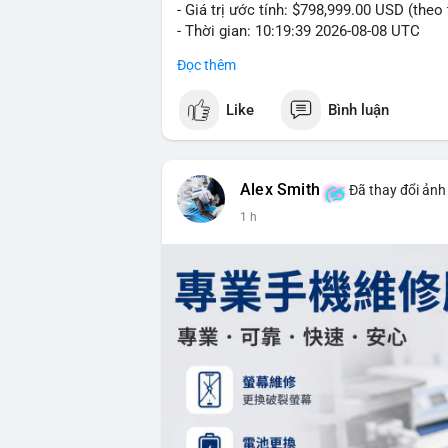
- Giá trị ước tính: $798,999.00 USD (theo
- Thời gian: 10:19:39 2026-08-08 UTC
Đọc thêm
Nhận định phân tích: Giao dịch gần 800 
65k là vùng tích lũy quan trọng. Hành vi
Like
Bình luận
không phải lệnh bán khẩn cấp. Nếu dòng t
trữ dài hạn, tạo lực đỡ tâm lý tích cực ch
Lời khuyên: Nhà đầu tư nhỏ lẻ nên quan 
Alex Smith
Đã thay đổi ảnh 
đủ tạo áp lực bán lớn, không cần hoảng l
1 h
tập trung trong 24 giờ tới.
#12dot29btc
#vilanh
#tichluydaihan
#ph