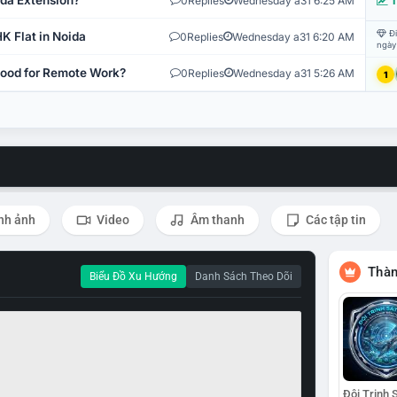
ida Extension?
0
Replies
Wednesday a31 6:25 AM
T
Đi
K Flat in Noida
0
Replies
Wednesday a31 6:20 AM
ngày
 Good for Remote Work?
0
Replies
Wednesday a31 5:26 AM
1
nh ảnh
Video
Âm thanh
Các tập tin
Thàn
Biểu Đồ Xu Hướng
Danh Sách Theo Dõi