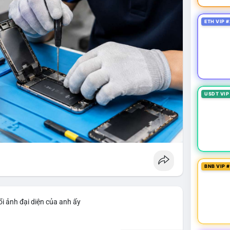
ETH VIP #
USDT VIP
BNB VIP 
i ảnh đại diện của anh ấy