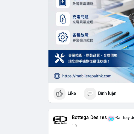
Like
Bình luận
Bottega Desires
Đã thay đổ
1 h