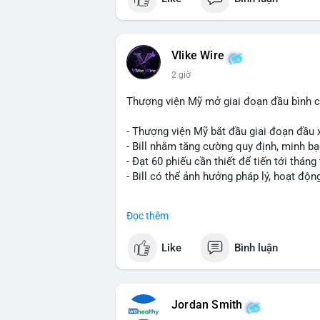
Vlike Wire
2 giờ
Thượng viện Mỹ mở giai đoạn đầu bình chọ
- Thượng viện Mỹ bắt đầu giai đoạn đầu xé
- Bill nhằm tăng cường quy định, minh bạ
- Đạt 60 phiếu cần thiết để tiến tới tháng 
- Bill có thể ảnh hưởng pháp lý, hoạt độn
#binancesquare
#cryptonews
#regulatio
Đọc thêm
$btc $eth
Like
Bình luận
#vlikevn
#titanbot
📰 Nguồn: CoinDesk
Jordan Smith