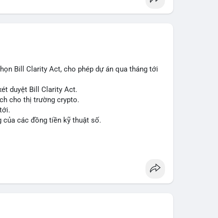
n Bill Clarity Act, cho phép dự án qua tháng tới
t duyệt Bill Clarity Act.
ch cho thị trường crypto.
tới.
g của các đồng tiền kỹ thuật số.
n
#ussenate
#clarityact