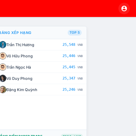
BẢNG XẾP HẠNG
TOP 5
Trần Thị Hương
25,548
VNĐ
À CHẾ TÀI XỬ LÝ VI PHẠM
Võ Hữu Phong
25,446
VNĐ
Trần Ngọc Hà
25,445
VNĐ
Võ Duy Phong
25,347
VNĐ
Đặng Kim Quỳnh
25,246
VNĐ