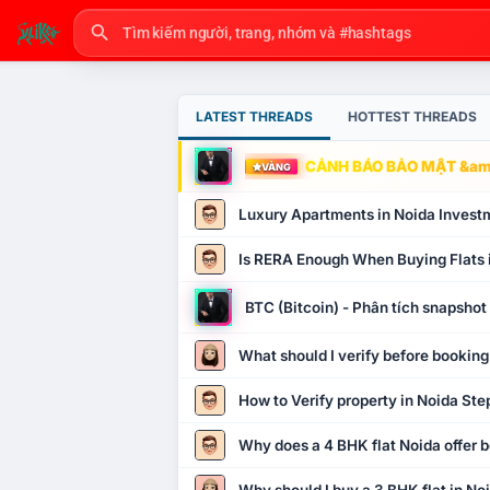
LATEST THREADS
HOTTEST THREADS
CẢNH BÁO BẢO MẬT &amp
VÀNG
Luxury Apartments in Noida Invest
Is RERA Enough When Buying Flats 
BTC (Bitcoin) - Phân tích snapsho
What should I verify before booking
How to Verify property in Noida Ste
Why does a 4 BHK flat Noida offer b