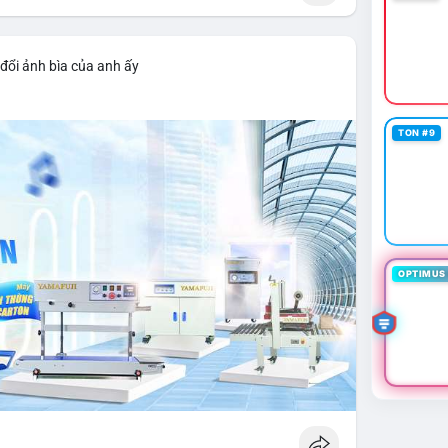
đổi ảnh bìa của anh ấy
TON #9
OPTIMUS 