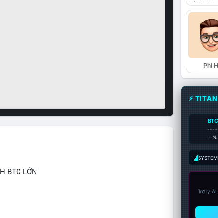
Phí 
⚡ TITA
BTC
----
--%
SYSTEM:
CH BTC LỚN
Trợ lý A