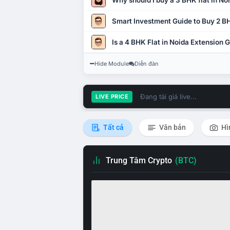
Why should I buy a 3 BHK flat in No
Smart Investment Guide to Buy 2 BH
Is a 4 BHK Flat in Noida Extension
Hide Module
Diễn đàn
Đang tải giá live...
LIVE PRICE
Tất cả
Văn bản
Hì
Trung Tâm Crypto
(BTC)