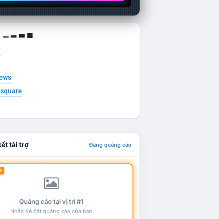
g ▁ ▂ ▃ ▄
t
news
esquare
ết tài trợ
Đăng quảng cáo
1
Quảng cáo tại vị trí #1
Nhấn để đặt quảng cáo của bạn