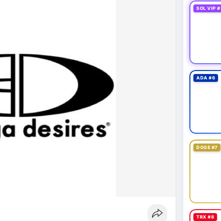
SOL VIP #
ADA #6
DOGE #7
TRX #8