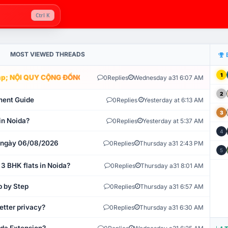
Ctrl K
MOST VIEWED THREADS
1
; NỘI QUY CỘNG ĐỒNG VLIKE.VN: HỆ THỐNG GIÁM SÁT TỰ ĐỘNG V
0
Replies
Wednesday a31 6:07 AM
2
ment Guide
0
Replies
Yesterday at 6:13 AM
3
in Noida?
0
Replies
Yesterday at 5:37 AM
4
t ngày 06/08/2026
0
Replies
Thursday a31 2:43 PM
5
 3 BHK flats in Noida?
0
Replies
Thursday a31 8:01 AM
p by Step
0
Replies
Thursday a31 6:57 AM
etter privacy?
0
Replies
Thursday a31 6:30 AM