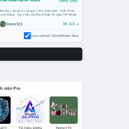
ỔNG ĐIỂM PAPER TRADE
TOP 5 · LIVE
ểm live = số dư ví + ký quỹ + PnL chưa chốt · Chốt 12:00
 cuối tháng · Top 1 trên 20.000 đ nhận 30 ngày VIP Whale.
Demo123
10.115
đ
Auto-refresh (30s)
Refresh Now
h viên Pro
Đội Trinh Sát Cá Voi
Tín Hiệu Alpha
Demo123