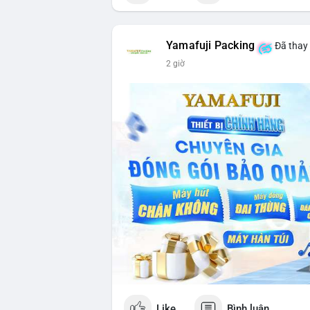
Yamafuji Packing
Đã thay 
2 giờ
Like
Bình luận