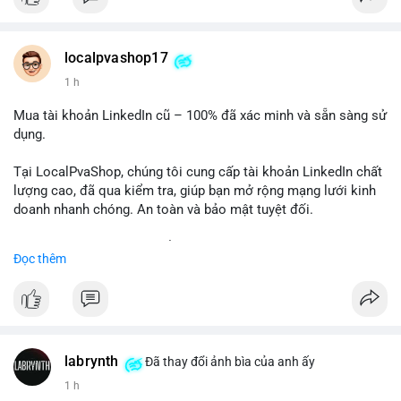
Chất lượng đảm bảo, hỗ trợ tận tình. Hãy liên hệ ngay hôm
nay!
localpvashop17
1 h
Mua tài khoản LinkedIn cũ – 100% đã xác minh và sẵn sàng sử
dụng.
Tại LocalPvaShop, chúng tôi cung cấp tài khoản LinkedIn chất
lượng cao, đã qua kiểm tra, giúp bạn mở rộng mạng lưới kinh
doanh nhanh chóng. An toàn và bảo mật tuyệt đối.
Đặt hàng ngay hôm nay để nhận ưu đãi tốt nhất!
Đọc thêm
✅ Đặt hàng: localpvashop
✅ Phản hồi trong 24 giờ
✅ WhatsApp: +1 (66
215-8938
✅ Telegram: @localpvashop
labrynth
✅ Email: localpvashop@gmail.com
Đã thay đổi ảnh bìa của anh ấy
1 h
Liên hệ ngay để được tư vấn chi tiết và hỗ trợ tận tình.