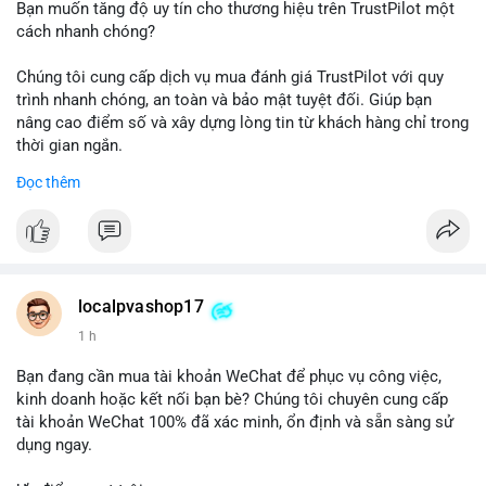
Bạn muốn tăng độ uy tín cho thương hiệu trên TrustPilot một
cách nhanh chóng?
Chúng tôi cung cấp dịch vụ mua đánh giá TrustPilot với quy
trình nhanh chóng, an toàn và bảo mật tuyệt đối. Giúp bạn
nâng cao điểm số và xây dựng lòng tin từ khách hàng chỉ trong
thời gian ngắn.
Đọc thêm
Đặt hàng ngay hôm nay để nhận ưu đãi:
👉 Order tại: localpvashop
👉 Phản hồi 24/7
👉 WhatsApp: +1 660 215-8938
👉 Telegram: @localpvashop
localpvashop17
👉 Email: localpvashop@gmail.com
1 h
Đừng bỏ lỡ cơ hội cải thiện danh tiếng trực tuyến của bạn một
Bạn đang cần mua tài khoản WeChat để phục vụ công việc,
cách hiệu quả!
kinh doanh hoặc kết nối bạn bè? Chúng tôi chuyên cung cấp
tài khoản WeChat 100% đã xác minh, ổn định và sẵn sàng sử
dụng ngay.