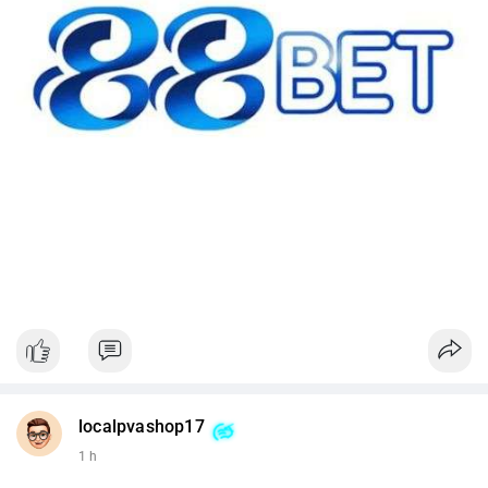
localpvashop17
1 h