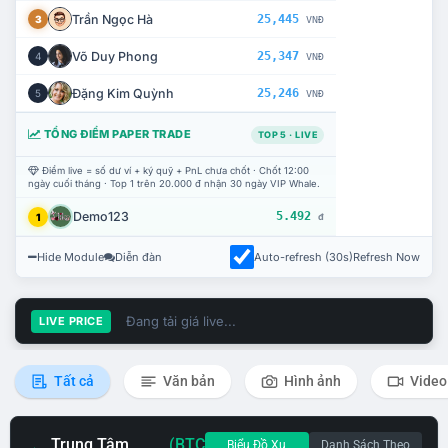
Trần Ngọc Hà
25,445
3
VNĐ
Võ Duy Phong
25,347
4
VNĐ
Đặng Kim Quỳnh
25,246
5
VNĐ
TỔNG ĐIỂM PAPER TRADE
TOP 5 · LIVE
Điểm live = số dư ví + ký quỹ + PnL chưa chốt · Chốt 12:00
ngày cuối tháng · Top 1 trên 20.000 đ nhận 30 ngày VIP Whale.
Demo123
5.492
1
đ
Hide Module
Diễn đàn
Auto-refresh (30s)
Refresh Now
Đang tải giá live...
LIVE PRICE
Tất cả
Văn bản
Hình ảnh
Video
Trung Tâm
(BTC
Biểu Đồ Xu
Danh Sách Theo