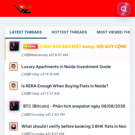
LATEST THREADS
HOTTEST THREADS
MOST VIEWED THRE
CẢNH BÁO BẢO MẬT &amp; NỘI QUY CỘNG ĐỒNG
VÀNG
0
Wednesday a31 6:07 AM
Luxury Apartments in Noida Investment Guide
0
Friday a31 6:13 AM
Is RERA Enough When Buying Flats in Noida?
0
Friday a31 5:37 AM
BTC (Bitcoin) - Phân tích snapshot ngày 06/08/2026
0
Thursday a31 2:43 PM
What should I verify before booking 3 BHK flats in Noida?
0
Thursday a31 8:01 AM