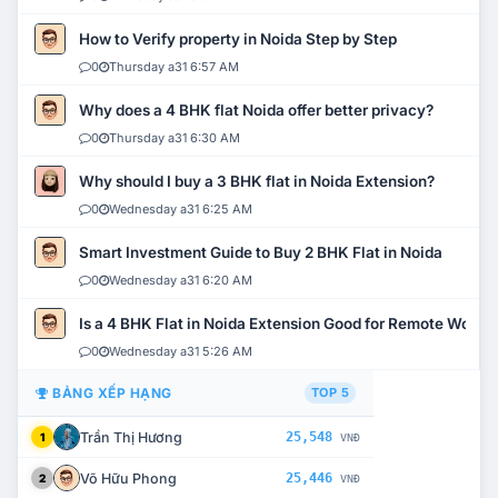
How to Verify property in Noida Step by Step
0
Thursday a31 6:57 AM
Why does a 4 BHK flat Noida offer better privacy?
0
Thursday a31 6:30 AM
Why should I buy a 3 BHK flat in Noida Extension?
0
Wednesday a31 6:25 AM
Smart Investment Guide to Buy 2 BHK Flat in Noida
0
Wednesday a31 6:20 AM
Is a 4 BHK Flat in Noida Extension Good for Remote Work?
0
Wednesday a31 5:26 AM
BẢNG XẾP HẠNG
TOP 5
Trần Thị Hương
25,548
1
VNĐ
Võ Hữu Phong
25,446
2
VNĐ