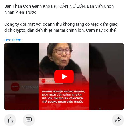
Bàn Thân Còn Gánh Khóa KHOẢN NỢ LỚN, Bàn Vấn Chọn
Nhân Viên Trước
Công ty đối mặt với doanh thu không tăng do việc cấm giao
dịch crypto, dẫn đến thiệt hại tài chính lớn. Cấm này có thể
phản ánh phản ứng của chính quyền hoặc thị trường đối với
Đọc thêm
biến động giá digital asset. Bàn vấn chuyển hướng tập trung
vào nhân lực, cho thấy chiến lược giảm chi phí hoặc điều chỉnh
mô hình kinh doanh. Điều này có thể ảnh hưởng đến thị trường
crypto và các doanh nghiệp liên quan trong tương lai.
🎥 Xem video trực tiếp tại:
Nguồn: KIEN THUC KINH TE