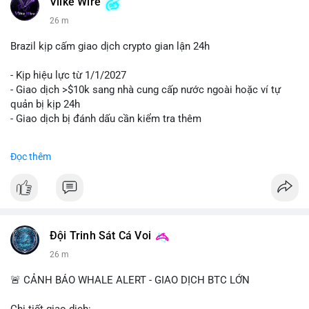
Vlike Wire
26 m
Brazil kịp cấm giao dịch crypto gian lận 24h
- Kịp hiệu lực từ 1/1/2027
- Giao dịch >$10k sang nhà cung cấp nước ngoài hoặc ví tự
quản bị kịp 24h
- Giao dịch bị đánh dấu cần kiểm tra thêm
#binancesquare
#cryptonews
#regulation
Đọc thêm
$btc $eth
#vlikevn
#titanbot
📰 Nguồn: Cointelegraph
Đội Trinh Sát Cá Voi
26 m
🚨 CẢNH BÁO WHALE ALERT - GIAO DỊCH BTC LỚN