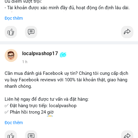
Ưu điểm vượt trội:
- Tài khoản được xác minh đầy đủ, hoạt động ổn định lâu dài.
- Hỗ trợ khách hàng 24/7, phản hồi nhanh chóng.
Đọc thêm
- Giao dịch an toàn, bảo mật thông tin.
Đặt hàng ngay hôm nay để nhận ưu đãi tốt nhất!
Liên hệ với chúng tôi qua:
localpvashop17
- WhatsApp: +1 (66
215-8938
- Telegram: @localpvashop
1 h
- Email: localpvashop@gmail.com
Cần mua đánh giá Facebook uy tín? Chúng tôi cung cấp dịch
Đừng bỏ lỡ cơ hội sở hữu tài khoản WeChat chất lượng với giá
vụ buy Facebook reviews với 100% tài khoản thật, giao hàng
tốt. Liên hệ ngay!
nhanh chóng.
Liên hệ ngay để được tư vấn và đặt hàng:
✅ Đặt hàng trực tiếp: localpvashop
✅ Phản hồi trong 24 giờ
✅ WhatsApp: +1 (66
215-8938
Đọc thêm
✅ Telegram: @localpvashop
✅ Email: localpvashop@gmail.com