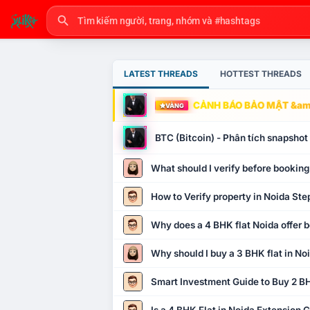
LATEST THREADS
HOTTEST THREADS
CẢNH BÁO BẢO MẬT &amp
VÀNG
BTC (Bitcoin) - Phân tích snapsho
What should I verify before booking
How to Verify property in Noida Ste
Why does a 4 BHK flat Noida offer b
Why should I buy a 3 BHK flat in No
Smart Investment Guide to Buy 2 BH