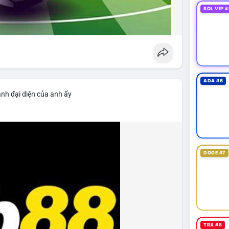
SOL VIP #
ADA #6
ảnh đại diện của anh ấy
DOGE #7
TRX #8