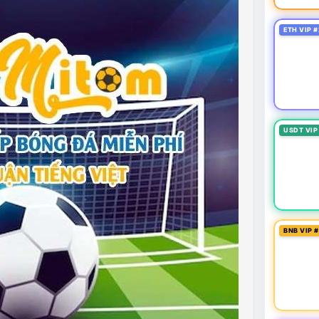
ETH VIP #
USDT VIP
BNB VIP 