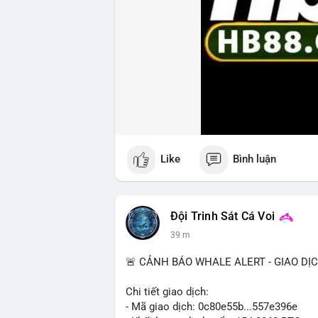
Like
Bình luận
Đội Trinh Sát Cá Voi
39 m
🚨 CẢNH BÁO WHALE ALERT - GIAO DỊ
Chi tiết giao dịch:
- Mã giao dịch: 0c80e55b...557e396e