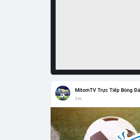
MitomTV Trực Tiếp Bóng Đ
3 m