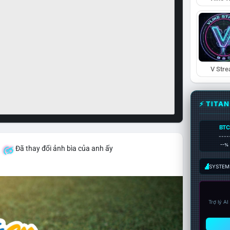
V Str
⚡ TITA
BTC
----
--%
á
Đã thay đổi ảnh bìa của anh ấy
SYSTEM:
Trợ lý A