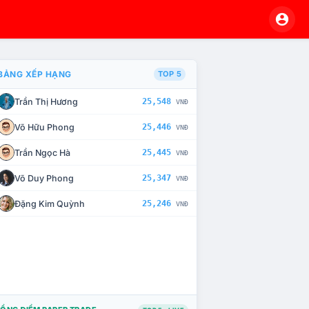
BẢNG XẾP HẠNG
TOP 5
Trần Thị Hương
25,548
VNĐ
À CHẾ TÀI XỬ LÝ VI PHẠM
Võ Hữu Phong
25,446
VNĐ
Trần Ngọc Hà
25,445
VNĐ
Võ Duy Phong
25,347
VNĐ
Đặng Kim Quỳnh
25,246
VNĐ