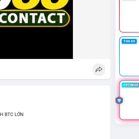
TON #9
OPTIMUS 
CH BTC LỚN