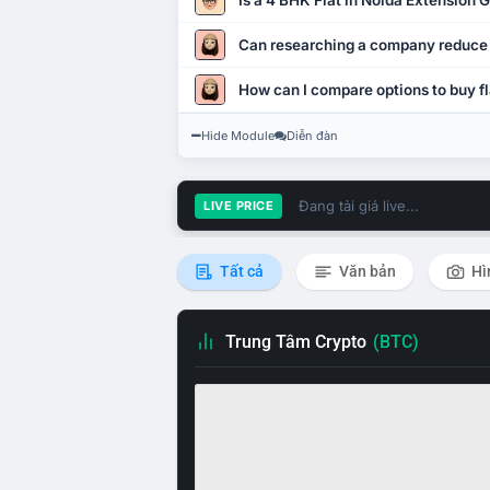
Is a 4 BHK Flat in Noida Extension
Can researching a company reduce
How can I compare options to buy fl
Hide Module
Diễn đàn
Đang tải giá live...
LIVE PRICE
Tất cả
Văn bản
Hì
Trung Tâm Crypto
(BTC)