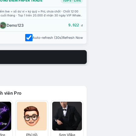
ỔNG ĐIỂM PAPER TRADE
TOP 5 · LIVE
ểm live = số dư ví + ký quỹ + PnL chưa chốt · Chốt 12:00
 cuối tháng · Top 1 trên 20.000 đ nhận 30 ngày VIP Whale.
Demo123
9.922
đ
Auto-refresh (30s)
Refresh Now
h viên Pro
ire
Phí Hồ
Sơn Vlike