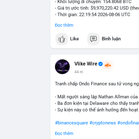
- Khối lượng di chuyển: 154.8068 BTC
- Giá trị ước tính: $9,970,220.42 USD (th
- Thời gian: 22:19:54 2026-08-06 UTC
Đọc thêm
Một khối lượng 154.8 BTC trị giá gần 10
mempool. Với quy mô này, khả năng cao đ
Like
Bình luận
nhân hoặc tổ chức kiểm soát, không phải
nhóm cá voi tích lũy: gom coin từ nhiều v
sản để phân tán rủi ro. Nếu dòng tiền hư
tăng; ngược lại, nếu chảy về ví lạnh, tín
Vlike Wire
hiện khá nhạy cảm với biến động lớn, nê
45 m
giờ tới.
Tranh chấp Ondo Finance sau tử vong ng
Nhà đầu tư nhỏ lẻ nên thận trọng, tránh 
tiếp theo và dòng tiền vào/ra sàn trước 
- Mất người sáng lập Nathan Allman của
- Ba đơn kiện tại Delaware cho thấy tra
#154dot8btc
#vilanh
#tichluydaihan
#me
- Sự kiện này có thể ảnh hưởng đến hoạt
#binancesquare
#cryptonews
#ondofina
Đọc thêm
$btc $eth