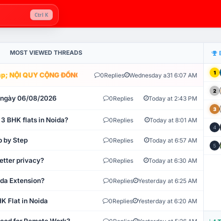
Ctrl K
MOST VIEWED THREADS
1
; NỘI QUY CỘNG ĐỒNG VLIKE.VN: HỆ THỐNG GIÁM SÁT TỰ ĐỘNG V
0
Replies
Wednesday a31 6:07 AM
2
t ngày 06/08/2026
0
Replies
Today at 2:43 PM
3
 3 BHK flats in Noida?
0
Replies
Today at 8:01 AM
4
p by Step
0
Replies
Today at 6:57 AM
5
etter privacy?
0
Replies
Today at 6:30 AM
ida Extension?
0
Replies
Yesterday at 6:25 AM
K Flat in Noida
0
Replies
Yesterday at 6:20 AM