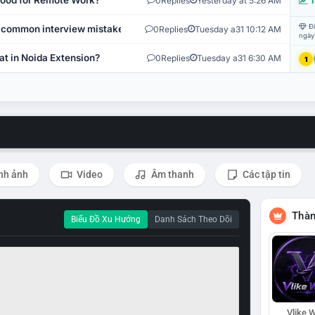
 Good for Remote Work?
0
Replies
Yesterday at 5:26 AM
T
Đi
 common interview mistakes?
0
Replies
Tuesday a31 10:12 AM
ngày
at in Noida Extension?
0
Replies
Tuesday a31 6:30 AM
1
nh ảnh
Video
Âm thanh
Các tập tin
Thàn
Biểu Đồ Xu Hướng
Danh Sách Theo Dõi
Vlike W