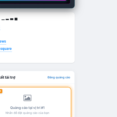
g ▁ ▂ ▃ ▄
t
news
esquare
ết tài trợ
Đăng quảng cáo
1
Quảng cáo tại vị trí #1
Nhấn để đặt quảng cáo của bạn