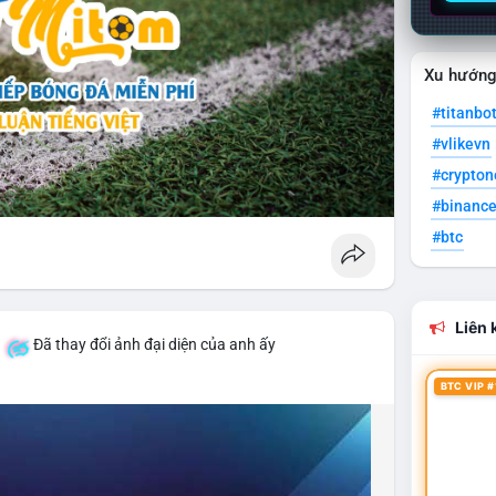
Xu hướn
#titanbo
#vlikevn
#crypto
#binanc
#btc
Liên k
á
Đã thay đổi ảnh đại diện của anh ấy
BTC VIP #