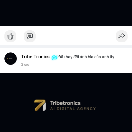
Tribe Tronics
Đã thay đổi ảnh bìa của anh ấy
2 giờ