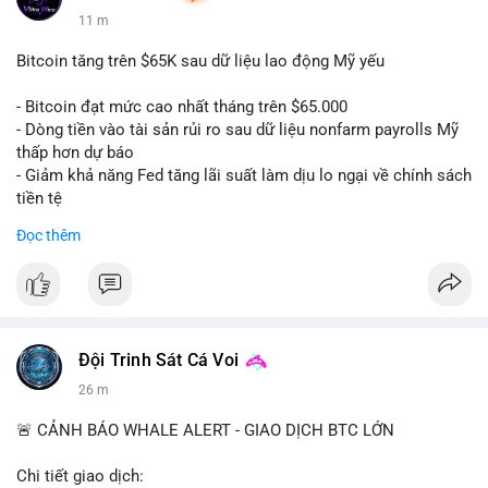
11 m
Bitcoin tăng trên $65K sau dữ liệu lao động Mỹ yếu
- Bitcoin đạt mức cao nhất tháng trên $65.000
- Dòng tiền vào tài sản rủi ro sau dữ liệu nonfarm payrolls Mỹ
thấp hơn dự báo
- Giảm khả năng Fed tăng lãi suất làm dịu lo ngại về chính sách
tiền tệ
#binancesquare
#cryptonews
#btc
Đọc thêm
$btc
#vlikevn
#titanbot
📰 Nguồn: Cointelegraph
Đội Trinh Sát Cá Voi
26 m
🚨 CẢNH BÁO WHALE ALERT - GIAO DỊCH BTC LỚN
Chi tiết giao dịch: