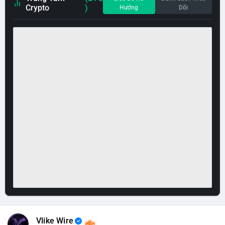
Crypto
)
Hướng
Dõi
Vlike Wire