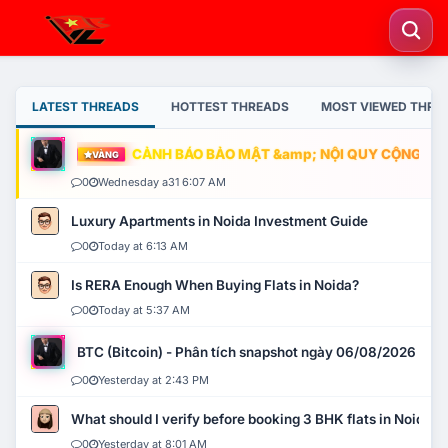
LATEST THREADS
HOTTEST THREADS
MOST VIEWED THRE
CẢNH BÁO BẢO MẬT &amp; NỘI QUY CỘNG ĐỒNG
VÀNG
0
Wednesday a31 6:07 AM
Luxury Apartments in Noida Investment Guide
0
Today at 6:13 AM
Is RERA Enough When Buying Flats in Noida?
0
Today at 5:37 AM
BTC (Bitcoin) - Phân tích snapshot ngày 06/08/2026
0
Yesterday at 2:43 PM
What should I verify before booking 3 BHK flats in Noida?
0
Yesterday at 8:01 AM