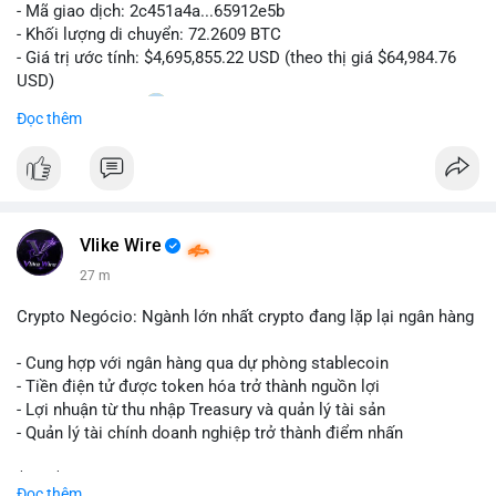
- Mã giao dịch: 2c451a4a...65912e5b
- Khối lượng di chuyển: 72.2609 BTC
- Giá trị ước tính: $4,695,855.22 USD (theo thị giá $64,984.76
USD)
- Thời gian: 15:20
0 2026-08-07 UTC
Đọc thêm
Nhận định phân tích hành vi của Cá voi dựa trên giao dịch này:
Lượng BTC trị giá gần 4,7 triệu USD được dồn vào một giao
dịch duy nhất cho thấy dấu hiệu chuyển tiền có chủ đích,
không phải hành động phân tán nhỏ lẻ. Nếu điểm đến là ví sàn
Vlike Wire
giao dịch, áp lực bán ngắn hạn có thể gia tăng, ảnh hưởng đến
tâm lý nhà đầu tư. Ngược lại, nếu dòng tiền đổ về ví lạnh, đây
27 m
là tín hiệu tích lũy dài hạn, cho thấy cá voi đang gom hàng ở
vùng giá hiện tại thay vì thoát ra.
Crypto Negócio: Ngành lớn nhất crypto đang lặp lại ngân hàng
Lời khuyên ngắn gọn cho nhà đầu tư nhỏ lẻ: Theo dõi sát địa
- Cung hợp với ngân hàng qua dự phòng stablecoin
chỉ nhận của giao dịch này trong 24-48 giờ tới. Đừng vội hành
- Tiền điện tử được token hóa trở thành nguồn lợi
động theo cảm xúc khi chỉ dựa vào một lệnh chuyển đơn lẻ;
- Lợi nhuận từ thu nhập Treasury và quản lý tài sản
hãy quan sát thêm các lệnh tiếp theo để xác nhận xu hướng
- Quản lý tài chính doanh nghiệp trở thành điểm nhấn
dòng tiền trước khi điều chỉnh vị thế.
$btc $eth
Đọc thêm