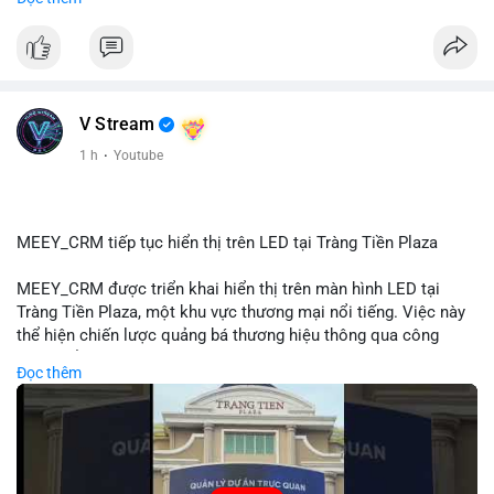
#72dot2609btc
#4triệu7usd
#chuyểnvílạnh
#áplựcbántiềmnăng
#mempoolbtc
#vlikevn
#titanbot
📰 Nguồn: Cointelegraph
V Stream
1 h
·
Youtube
MEEY_CRM tiếp tục hiển thị trên LED tại Tràng Tiền Plaza
MEEY_CRM được triển khai hiển thị trên màn hình LED tại
Tràng Tiền Plaza, một khu vực thương mại nổi tiếng. Việc này
thể hiện chiến lược quảng bá thương hiệu thông qua công
nghệ hiển thị công cộng. Tràng Tiền Plaza thu hút lượng khách
Đọc thêm
lớn hàng ngày, giúp tăng cường nhận diện thương hiệu
MEEY_CRM. Mô hình này kết hợp công nghệ LED với việc đặt
sản tại điểm giao thông quan trọng.
🎥 Xem video trực tiếp tại: