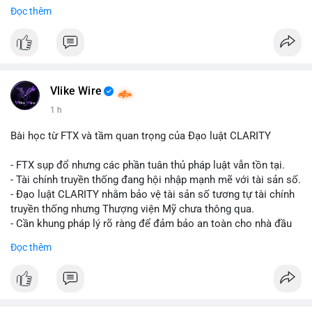
Đọc thêm
$btc
#vlikevn
#titanbot
📰 Nguồn: CoinDesk
Vlike Wire
1 h
Bài học từ FTX và tầm quan trọng của Đạo luật CLARITY
- FTX sụp đổ nhưng các phần tuân thủ pháp luật vẫn tồn tại.
- Tài chính truyền thống đang hội nhập mạnh mẽ với tài sản số.
- Đạo luật CLARITY nhằm bảo vệ tài sản số tương tự tài chính
truyền thống nhưng Thượng viện Mỹ chưa thông qua.
- Cần khung pháp lý rõ ràng để đảm bảo an toàn cho nhà đầu
tư.
Đọc thêm
#binancesquare
#cryptonews
#ftx
#regulation
#clarityact
$btc $eth