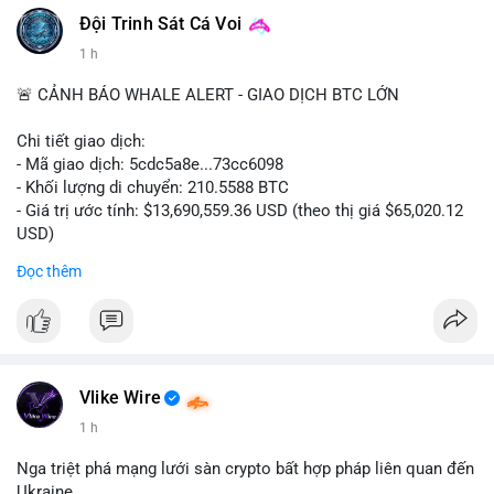
#vlikevn
#titanbot
Đội Trinh Sát Cá Voi
1 h
📰 Nguồn: CoinDesk
🚨 CẢNH BÁO WHALE ALERT - GIAO DỊCH BTC LỚN
Chi tiết giao dịch:
- Mã giao dịch: 5cdc5a8e...73cc6098
- Khối lượng di chuyển: 210.5588 BTC
- Giá trị ước tính: $13,690,559.36 USD (theo thị giá $65,020.12
USD)
- Thời gian: 14:19:51 2026-08-07 UTC
Đọc thêm
Nhận định phân tích hành vi của Cá voi dựa trên giao dịch này
(ví dụ: chuyển dịch lượng lớn coin, gom hàng ví lạnh, áp lực
bán tiềm năng...) và tác động tâm lý thị trường.
Lời khuyên ngắn gọn cho nhà đầu tư nhỏ lẻ.
Vlike Wire
Hashtags: Tự trích xuất 3-5 hashtag ĐỘC NHẤT từ nội dung
1 h
chính của bài viết này. Hashtag phải là các từ khóa cụ thể xuất
hiện trong bài (khối lượng BTC, hành vi cá voi, loại ví, mức giá
Nga triệt phá mạng lưới sàn crypto bất hợp pháp liên quan đến
USD). TUYỆT ĐỐI KHÔNG lặp lại các hashtag chung chung
Ukraine