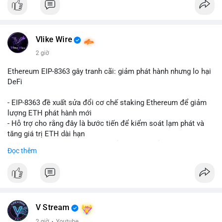
Vlike Wire
2 giờ
Ethereum EIP-8363 gây tranh cãi: giảm phát hành nhưng lo hại
DeFi
- EIP-8363 đề xuất sửa đổi cơ chế staking Ethereum để giảm
lượng ETH phát hành mới
- Hỗ trợ cho rằng đây là bước tiến để kiểm soát lạm phát và
tăng giá trị ETH dài hạn
- Các nhà phê bình lo ngại việc giảm phần thưởng sẽ làm yếu
Đọc thêm
động lực staking, ảnh hưởng đến bảo mật mạng lưới
- Lo ngại thêm: có thể làm giảm hấp dẫn của DeFi, giảm sự phi
tập trung và làm chậm sự tham gia của nhà đầu tư istituционаl
- Diễn ra trong bối cảnh Ethereum đang cân bằng giữa giảm
phát hành và duy trì sức hấp dẫn cho hệ sinh thái
#binancesquare
#cryptonews
#eth
#defi
#eip8363
V Stream
2 giờ
·
Youtube