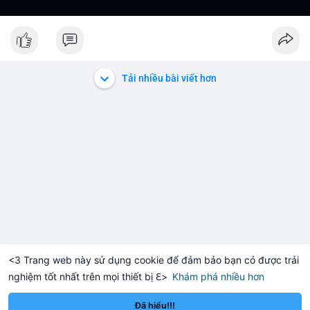
Tải nhiều bài viết hơn
<3 Trang web này sử dụng cookie để đảm bảo bạn có được trải
nghiệm tốt nhất trên mọi thiết bị ℇ>
Khám phá nhiều hơn
Solana
BNB
$1,920.32
$73.92
+0.34%
SOL
+0.75%
BNB
Đã hiểu!!!