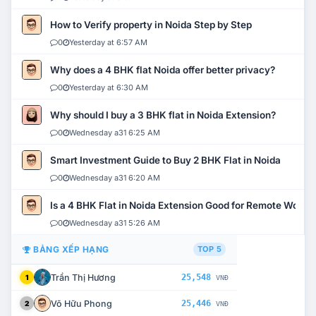
How to Verify property in Noida Step by Step
0
Yesterday at 6:57 AM
Why does a 4 BHK flat Noida offer better privacy?
0
Yesterday at 6:30 AM
Why should I buy a 3 BHK flat in Noida Extension?
0
Wednesday a31 6:25 AM
Smart Investment Guide to Buy 2 BHK Flat in Noida
0
Wednesday a31 6:20 AM
Is a 4 BHK Flat in Noida Extension Good for Remote Work?
0
Wednesday a31 5:26 AM
BẢNG XẾP HẠNG
TOP 5
Trần Thị Hương
25,548
1
VNĐ
Võ Hữu Phong
25,446
2
VNĐ