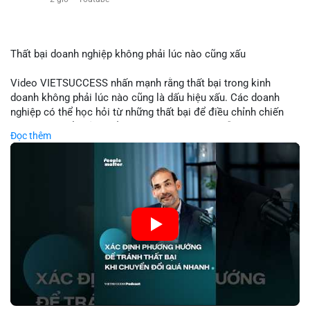
$eth
#vlikevn
#titanbot
Thất bại doanh nghiệp không phải lúc nào cũng xấu
📰 Nguồn: Cointelegraph
Video VIETSUCCESS nhấn mạnh rằng thất bại trong kinh
doanh không phải lúc nào cũng là dấu hiệu xấu. Các doanh
nghiệp có thể học hỏi từ những thất bại để điều chỉnh chiến
lược, phát triển sản phẩm mới, hoặc phát hiện lỗi trong quy
Đọc thêm
trình. Trong lĩnh vực tài chính và crypto, hiểu rõ nguyên nhân
thất bại giúp quản lý rủi ro hiệu quả và tránh lặp lại sai lầm.
Điều này đặc biệt quan trọng khi áp dụng vào các mô hình kinh
doanh mới hoặc đầu tư vào dự án blockchain.
🎥 Xem video trực tiếp tại:
Nguồn: VIETSUCCESS