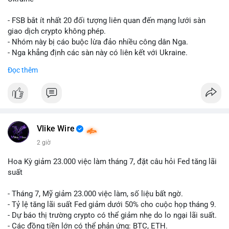
giống nhau ở mọi bài như
#whalealert
,
#smartmoney
,
#cryptonews
,
#vlikesignals
. Mỗi bài viết phải có bộ hashtag
- FSB bắt ít nhất 20 đối tượng liên quan đến mạng lưới sàn
riêng biệt phản ánh đúng nội dung cụ thể của giao dịch đó. Ví
giao dịch crypto không phép.
dụ nếu giao dịch 45 BTC chuyển ví lạnh:
#45btc
#vilanh
- Nhóm này bị cáo buộc lừa đảo nhiều công dân Nga.
#tichluydaihan
#btcmempool
. KHÔNG dùng hashtag tên mô
- Nga khẳng định các sàn này có liên kết với Ukraine.
hình AI (
#gpt
,
#deepseek
,
#gemini
,
#claude
,
#ai
).
Đọc thêm
#russia
#cryptonews
#regulation
#fsb
$btc $eth
#vlikevn
#titanbot
Vlike Wire
📰 Nguồn: CoinDesk
2 giờ
Hoa Kỳ giảm 23.000 việc làm tháng 7, đặt câu hỏi Fed tăng lãi
suất
- Tháng 7, Mỹ giảm 23.000 việc làm, số liệu bất ngờ.
- Tỷ lệ tăng lãi suất Fed giảm dưới 50% cho cuộc họp tháng 9.
- Dự báo thị trường crypto có thể giảm nhẹ do lo ngại lãi suất.
- Các đồng tiền lớn có thể phản ứng: BTC, ETH.