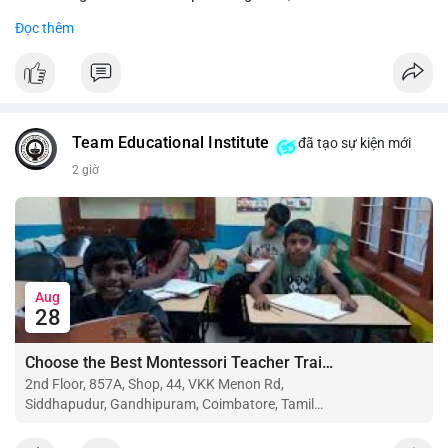
Đọc thêm
#binancesquare
#cryptonews
#btc
#eth
$btc $eth
#vlikevn
#titanbot
Team Educational Institute
đã tạo sự kiện mới
📰 Nguồn: CoinDesk
2 giờ
Aug
28
Choose the Best Montessori Teacher Training Institute in Coimbatore for a Rewarding Career
2nd Floor, 857A, Shop, 44, VKK Menon Rd,
Siddhapudur, Gandhipuram, Coimbatore, Tamil
Nadu 641044