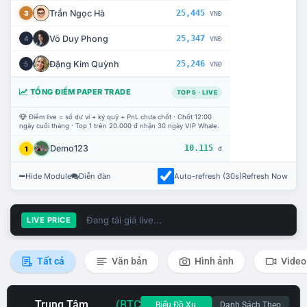
Trần Ngọc Hà
25,445
3
VNĐ
Võ Duy Phong
25,347
4
VNĐ
Đặng Kim Quỳnh
25,246
5
VNĐ
TỔNG ĐIỂM PAPER TRADE
TOP 5 · LIVE
Điểm live = số dư ví + ký quỹ + PnL chưa chốt · Chốt 12:00
ngày cuối tháng · Top 1 trên 20.000 đ nhận 30 ngày VIP Whale.
Demo123
10.115
1
đ
Hide Module
Diễn đàn
Auto-refresh (30s)
Refresh Now
Đang tải giá live...
LIVE PRICE
Tất cả
Văn bản
Hình ảnh
Video
Trung Tâm
(BTC
Biểu Đồ Xu
Danh Sách Theo