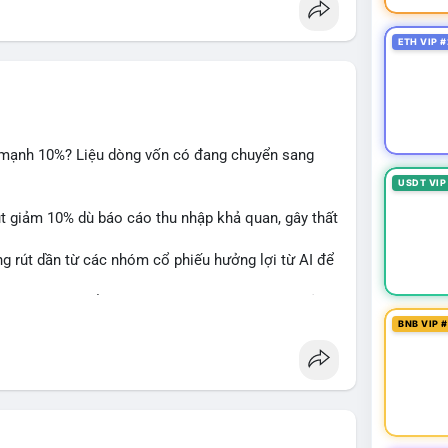
ETH VIP #
m mạnh 10%? Liệu dòng vốn có đang chuyển sang
USDT VIP
ụt giảm 10% dù báo cáo thu nhập khả quan, gây thất
ng rút dần từ các nhóm cổ phiếu hưởng lợi từ AI để
hấy sự luân chuyển dòng tiền giữa các nhóm tài sản
BNB VIP 
alysis
#ai
#investing