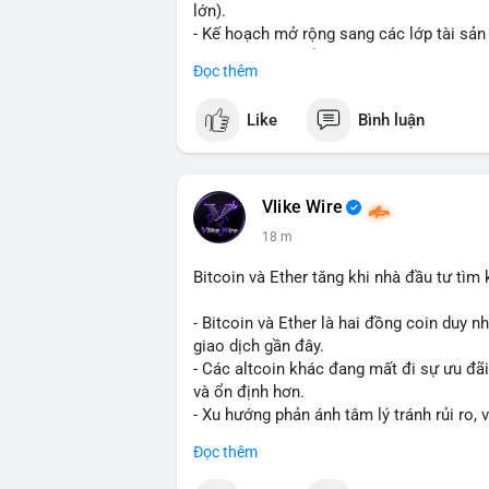
lớn).
- Kế hoạch mở rộng sang các lớp tài sản 
- Bước đi này nhằm tăng khả năng truy c
Đọc thêm
blockchain.
Like
Bình luận
#binancesquare
#cryptonews
#usdt
#tet
#blockchain
$usdt
Vlike Wire
18 m
#vlikevn
#titanbot
Bitcoin và Ether tăng khi nhà đầu tư tìm
📰 Nguồn: CoinDesk
- Bitcoin và Ether là hai đồng coin duy n
giao dịch gần đây.
- Các altcoin khác đang mất đi sự ưu đãi
và ổn định hơn.
- Xu hướng phản ánh tâm lý tránh rủi ro, 
trường lớn nhất.
Đọc thêm
$btc
#btc
$eth
#eth