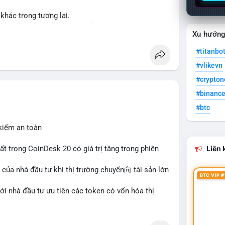
khác trong tương lai.
ập và thanh khoản cho tài sản truyền thống qua
Xu hướn
#titanbo
her
#tokenization
#realestate
#saudiarabia
#vlikevn
#crypto
#binanc
#btc
 kiếm an toàn
hất trong CoinDesk 20 có giá trị tăng trong phiên
Liên k
 của nhà đầu tư khi thị trường chuyển向 tài sản lớn
BTC VIP #
với nhà đầu tư ưu tiên các token có vốn hóa thị