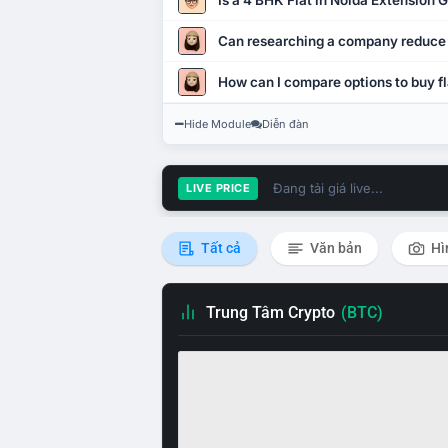
Is a 4 BHK Flat in Noida Extension
Can researching a company reduce
How can I compare options to buy fl
Hide Module
Diễn đàn
Đang tải giá live...
LIVE PRICE
Tất cả
Văn bản
Hì
Trung Tâm Crypto
(BTC)