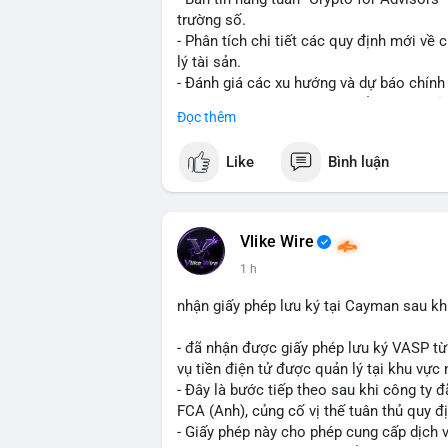
trường số.
- Phân tích chi tiết các quy định mới về 
lý tài sản.
- Đánh giá các xu hướng và dự báo chính
- Cập nhật nhanh các thay đổi pháp lý, rủ
Đọc thêm
#binancesquare
#cryptonews
#regulatio
Like
Bình luận
$btc $eth
#vlikevn
#titanbot
Vlike Wire
1 h
📰 Nguồn: CoinDesk
nhận giấy phép lưu ký tại Cayman sau k
- đã nhận được giấy phép lưu ký VASP t
vụ tiền điện tử được quản lý tại khu vực 
- Đây là bước tiếp theo sau khi công ty
FCA (Anh), củng cố vị thế tuân thủ quy đ
- Giấy phép này cho phép cung cấp dịch 