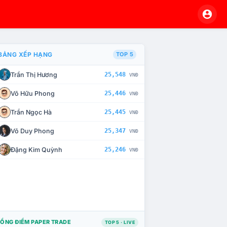
BẢNG XẾP HẠNG
TOP 5
Trần Thị Hương
25,548
VNĐ
À CHẾ TÀI XỬ LÝ VI PHẠM
Võ Hữu Phong
25,446
VNĐ
Trần Ngọc Hà
25,445
VNĐ
Võ Duy Phong
25,347
VNĐ
Đặng Kim Quỳnh
25,246
VNĐ
ỔNG ĐIỂM PAPER TRADE
TOP 5 · LIVE