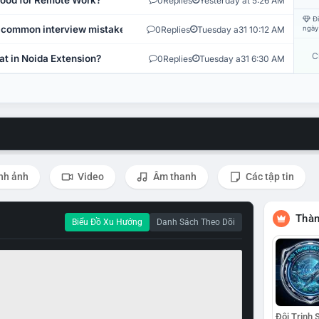
 Good for Remote Work?
0
Replies
Yesterday at 5:26 AM
Đi
 common interview mistakes?
0
Replies
Tuesday a31 10:12 AM
ngày
C
at in Noida Extension?
0
Replies
Tuesday a31 6:30 AM
nh ảnh
Video
Âm thanh
Các tập tin
Thàn
Biểu Đồ Xu Hướng
Danh Sách Theo Dõi