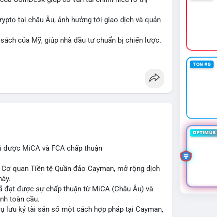
crypto tại châu Âu, ảnh hưởng tới giao dịch và quản
 sách của Mỹ, giúp nhà đầu tư chuẩn bị chiến lược.
i ro và cơ hội đầu tư trong lĩnh vực blockchain.
TON #9
n
#europe
#us
OPTIMUS 
hi được MiCA và FCA chấp thuận
ừ Cơ quan Tiền tệ Quần đảo Cayman, mở rộng dịch
này.
 đã đạt được sự chấp thuận từ MiCA (Châu Âu) và
ịnh toàn cầu.
vụ lưu ký tài sản số một cách hợp pháp tại Cayman,