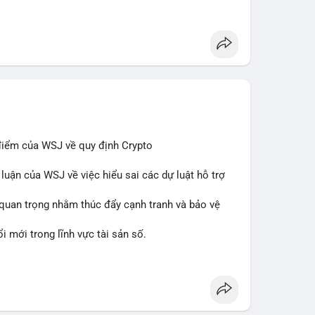
n giao dịch và nền tảng tiền điện tử tăng cường
in
#regulation
#custody
điểm của WSJ về quy định Crypto
 luận của WSJ về việc hiểu sai các dự luật hỗ trợ
n quan trọng nhằm thúc đẩy cạnh tranh và bảo vệ
 mới trong lĩnh vực tài sản số.
binancesquare