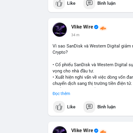
Like
Bình luận
#vlikevn
#titanbot
📰 Nguồn: CoinDesk
Vlike Wire
34 m
Vì sao SanDisk và Western Digital giả
Crypto?
• Cổ phiếu SanDisk và Western Digital s
vọng cho nhà đầu tư.
• Xuất hiện nghi vấn về việc dòng vốn đa
chuyển dịch sang thị trường tiền điện tử.
• Diễn biến này có thể là tín hiệu cho t
Đọc thêm
công nghệ và crypto.
Like
Bình luận
#binancesquare
#cryptonews
#marketan
$btc $eth
Vlike Wire