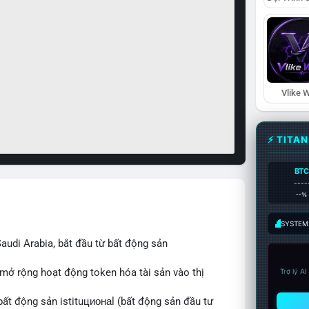
Vlike W
⚡ TITA
BTC
----
--%
SYSTEM:
audi Arabia, bắt đầu từ bất động sản
 mở rộng hoạt động token hóa tài sản vào thị
Trợ lý A
bất động sản istituционаl (bất động sản đầu tư