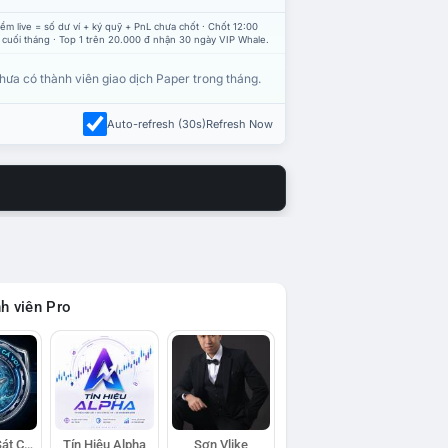
ểm live = số dư ví + ký quỹ + PnL chưa chốt · Chốt 12:00
 cuối tháng · Top 1 trên 20.000 đ nhận 30 ngày VIP Whale.
hưa có thành viên giao dịch Paper trong tháng.
Auto-refresh (30s)
Refresh Now
h viên Pro
Đội Trinh Sát Cá Voi
Tín Hiệu Alpha
Sơn Vlike