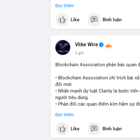
thu hút thêm khách hàng tổ chức.
Đọc thêm
- Động thái này phản ánh xu hướng các sà
tuân thủ pháp lý để mở rộng hoạt động.
Like
Bình luận
#binancesquare
#cryptonews
#blockcha
$btc $eth
Vlike Wire
2 giờ
#vlikevn
#titanbot
Blockchain Association phản bác quan 
📰 Nguồn: Cointelegraph
• Blockchain Association chỉ trích bài xã
đổi mới.
• Nhấn mạnh dự luật Clarity là bước tiế
người tiêu dùng.
• Phản đối các quan điểm kìm hãm sự đổi
Đọc thêm
#blockchain
#cryptonews
#regulation
#
Like
Bình luận
$btc $eth