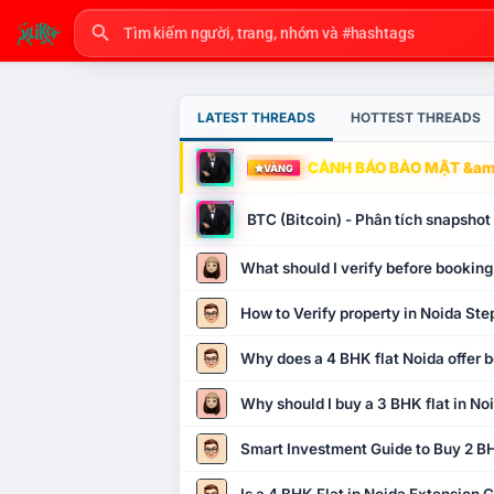
LATEST THREADS
HOTTEST THREADS
CẢNH BÁO BẢO MẬT &amp
VÀNG
BTC (Bitcoin) - Phân tích snapsho
What should I verify before booking
How to Verify property in Noida Ste
Why does a 4 BHK flat Noida offer b
Why should I buy a 3 BHK flat in No
Smart Investment Guide to Buy 2 BH