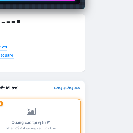
g ▁ ▂ ▃ ▄
t
news
esquare
ết tài trợ
Đăng quảng cáo
1
Quảng cáo tại vị trí #1
Nhấn để đặt quảng cáo của bạn