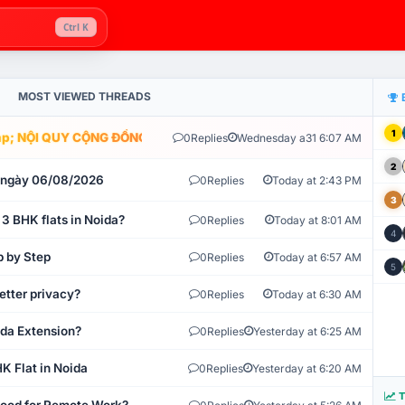
Ctrl K
MOST VIEWED THREADS
1
; NỘI QUY CỘNG ĐỒNG VLIKE.VN: HỆ THỐNG GIÁM SÁT TỰ ĐỘNG V
0
Replies
Wednesday a31 6:07 AM
2
t ngày 06/08/2026
0
Replies
Today at 2:43 PM
3
 3 BHK flats in Noida?
0
Replies
Today at 8:01 AM
4
p by Step
0
Replies
Today at 6:57 AM
5
etter privacy?
0
Replies
Today at 6:30 AM
ida Extension?
0
Replies
Yesterday at 6:25 AM
K Flat in Noida
0
Replies
Yesterday at 6:20 AM
T