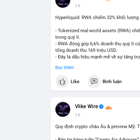
#vlikevn
#titanbot
1 h
📰 Nguồn: CoinDesk
Hyperliquid: RWA chiếm 32% khối lượng 
- Tokenized real-world assets (RWA) chi
trong quý II.
- RWA đóng góp 6,6% doanh thu quý II củ
tổng doanh thu 169 triệu USD.
- Đây là dấu hiệu mạnh mẽ về sự tăng trư
giao dịch phi tập trung.
Đọc thêm
#binancesquare
#cryptonews
#hyperliqu
Like
Bình luận
$btc $eth
#vlikevn
#titanbot
Vlike Wire
1 h
📰 Nguồn: Cointelegraph
Quy định crypto châu Âu & preview Mỹ: Ti
- Bản tin hàng tuần “Crypto for Advisors”