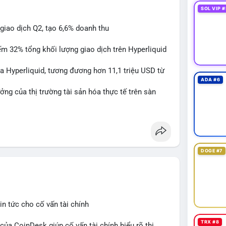
SOL VIP #
giao dịch Q2, tạo 6,6% doanh thu
ếm 32% tổng khối lượng giao dịch trên Hyperliquid
a Hyperliquid, tương đương hơn 11,1 triệu USD từ
ADA #6
ởng của thị trường tài sản hóa thực tế trên sàn
id
#rwa
#defi
DOGE #7
n tức cho cố vấn tài chính
TRX #8
 của CoinDesk giúp cố vấn tài chính hiểu rõ thị