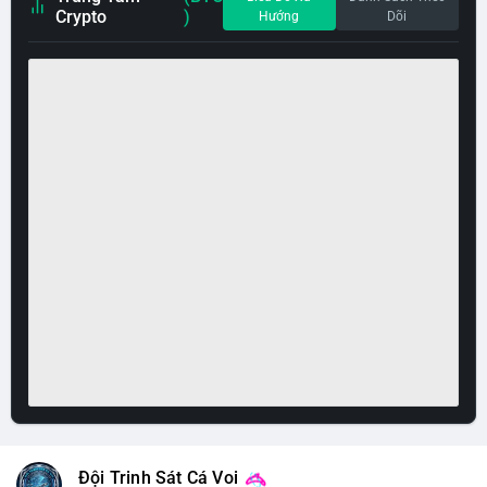
Crypto
)
Hướng
Dõi
Đội Trinh Sát Cá Voi