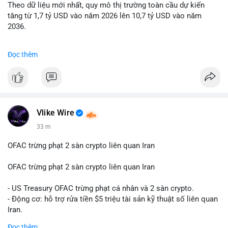
Theo dữ liệu mới nhất, quy mô thị trường toàn cầu dự kiến
Lời khuyên: Nhà đầu tư nhỏ lẻ nên quan sát thêm 2-4 giờ sau
tăng từ 1,7 tỷ USD vào năm 2026 lên 10,7 tỷ USD vào năm
khi giao dịch được xác nhận, tránh hành động theo cảm xúc.
2036.
Xác minh địa chỉ ví đích trước khi đưa ra quyết định vào lệnh,
ưu tiên quản trị rủi ro trong giai đoạn biến động mạnh.
Mức tăng trưởng này tương ứng với tốc độ tăng trưởng kép
Đọc thêm
hàng năm (CAGR) ấn tượng lên tới 20,2%.
#99dot6btc
#capvoichuyentien
#vilanhtichluy
#aplucban
#btcmempool65k
Điều gì đang thúc đẩy sự tăng trưởng vượt bậc này? Hãy cùng
theo dõi các phân tích chuyên sâu về xu hướng công nghệ và
nhu cầu thị trường trong thời gian tới.
Vlike Wire
33 m
OFAC trừng phạt 2 sàn crypto liên quan Iran
OFAC trừng phạt 2 sàn crypto liên quan Iran
- US Treasury OFAC trừng phạt cá nhân và 2 sàn crypto.
- Động cơ: hỗ trợ rửa tiền $5 triệu tài sản kỹ thuật số liên quan
Iran.
- Các sàn bị cấm hoạt động, tài khoản bị khóa.
Đọc thêm