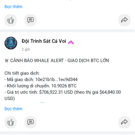
Sự tăng trưởng này được thúc đẩy bởi nhu cầu ngày càng cao
Đọc thêm
trong các lĩnh vực ô tô, logistics và thiết bị thông minh.
Doanh nghiệp cần theo dõi xu hướng này để nắm bắt cơ hội
đầu tư và phát triển giải pháp kết nối tiên tiến.
Đội Trinh Sát Cá Voi
2 giờ
🚨 CẢNH BÁO WHALE ALERT - GIAO DỊCH BTC LỚN
Chi tiết giao dịch:
- Mã giao dịch: 10e21b1b...1ec9d344
- Khối lượng di chuyển: 10.9026 BTC
- Giá trị ước tính: $706,922.31 USD (theo thị giá $64,840.00
USD)
- Thời gian: 18:20
0 2026-08-07 UTC
Đọc thêm
Nhận định phân tích:
Giao dịch 10.9 BTC trị giá hơn 706 nghìn USD được thực hiện
trong khung giờ thanh khoản mỏng (giờ châu Á) cho thấy chủ