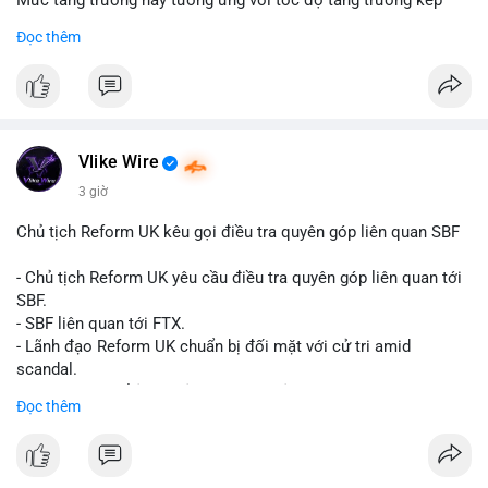
Mức tăng trưởng này tương ứng với tốc độ tăng trưởng kép
hàng năm (CAGR) đạt 5,9% trong giai đoạn dự báo.
Đọc thêm
Đây là tín hiệu tích cực cho các nhà sản xuất, nhà phân phối và
nhà đầu tư trong ngành vật liệu xây dựng và hạ tầng.
Bạn đánh giá thế nào về tiềm năng của dòng sản phẩm ống
nhựa polyolefin trong tương lai?
Vlike Wire
3 giờ
Chủ tịch Reform UK kêu gọi điều tra quyên góp liên quan SBF
- Chủ tịch Reform UK yêu cầu điều tra quyên góp liên quan tới
SBF.
- SBF liên quan tới FTX.
- Lãnh đạo Reform UK chuẩn bị đối mặt với cử tri amid
scandal.
- Sự kiện có thể ảnh hưởng đến hình ảnh SBF và FTX.
Đọc thêm
- Không có thông tin tác động thị trường ngay lập tức.
#binancesquare
#cryptonews
#sbf
#ftx
#reformuk
$btc $eth