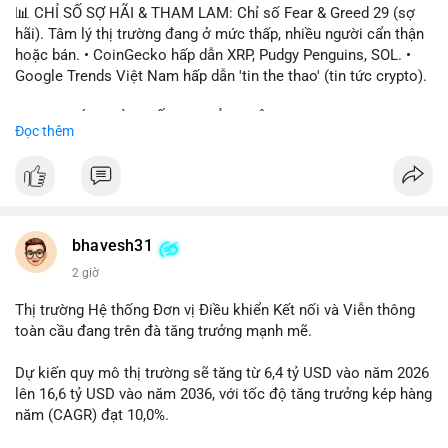
📊 CHỈ SỐ SỢ HÃI & THAM LAM: Chỉ số Fear & Greed 29 (sợ
hãi). Tâm lý thị trường đang ở mức thấp, nhiều người cẩn thận
hoặc bán. • CoinGecko hấp dẫn XRP, Pudgy Penguins, SOL. •
Google Trends Việt Nam hấp dẫn 'tin the thao' (tin tức crypto).
📈 XU HƯỚNG TÌM KIẾM & THẢO LUẬN: • XRP, SOL, PENGU,
Đọc thêm
ONDO, CASHCAT. • Chủ đề 'tô thị ty na' (tỷ giá) và 'giao thông'
(giao thông tài chính). • Bàn tán Binance Square tập trung vào
BTC breakout và lệnh long/short.
💬 DÒNG CHẢY TIN TỨC & TRUYỀN THÔNG: • Trump khẳng
định crypto là 'vấn đề lớn' giúp giảm áp lực USD. • Binance hỗ
bhavesh31
trợ cổ phiếu Apple/IBM. • Bài đăng hấp dẫn về $HFT, $SKYAI,
2 giờ
$BICO. • Tin nhắn cảnh báo về hack North Korea (Bybit).
Thị trường Hệ thống Đơn vị Điều khiển Kết nối và Viễn thông
💡 NHẬN ĐỊNH & KHUYẾN NGHỊ: Tâm lý thị trường đang phân
toàn cầu đang trên đà tăng trưởng mạnh mẽ.
cực. Sợ hãi do chỉ số thấp, nhưng hấp dẫn từ xu hướng meme
coin (PENGU, CASHCAT) và tin cậy từ các dự án lớn (BTC,
Dự kiến quy mô thị trường sẽ tăng từ 6,4 tỷ USD vào năm 2026
SOL). Rủi ro tăng nếu không có thông tin rõ ràng về quy định.
lên 16,6 tỷ USD vào năm 2036, với tốc độ tăng trưởng kép hàng
năm (CAGR) đạt 10,0%.
📊 Nguồn: Radar Tâm Lý Thị Trường