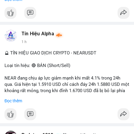
- Tác động: rủi ro cho thị trường crypto, tăng áp lực pháp lý.
#binancesquare
#cryptonews
#ofac
#ussanctions
#iran
$btc $eth
Tín Hiệu Alpha
#vlikevn
#titanbot
1 h
📰 Nguồn: Cointelegraph
🔮 TÍN HIỆU GIAO DỊCH CRYPTO - NEARUSDT
Loại tín hiệu: 🔴 BÁN (Short/Sell)
NEAR đang chịu áp lực giảm mạnh khi mất 4.1% trong 24h
qua. Giá hiện tại 1.5910 USD chỉ cách đáy 24h 1.5880 USD một
khoảng rất mỏng, trong khi đỉnh 1.6700 USD đã bị bỏ lại phía
sau. Biên độ dao động ngày đạt 4.9%, cho thấy phe bán đang
Đọc thêm
kiểm soát hoàn toàn. Khối lượng giao dịch 10.29 triệu NEAR
không đủ lớn để tạo lực đỡ, xác nhận xu hướng đi xuống đang
tiếp diễn.
Khuyến nghị giao dịch: