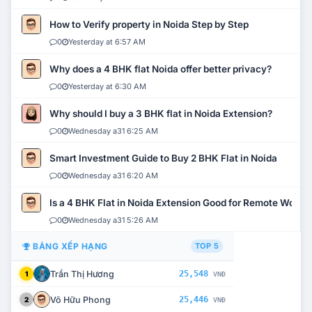
How to Verify property in Noida Step by Step
0
Yesterday at 6:57 AM
Why does a 4 BHK flat Noida offer better privacy?
0
Yesterday at 6:30 AM
Why should I buy a 3 BHK flat in Noida Extension?
0
Wednesday a31 6:25 AM
Smart Investment Guide to Buy 2 BHK Flat in Noida
0
Wednesday a31 6:20 AM
Is a 4 BHK Flat in Noida Extension Good for Remote Work?
0
Wednesday a31 5:26 AM
BẢNG XẾP HẠNG
TOP 5
Trần Thị Hương
25,548
1
VNĐ
Võ Hữu Phong
25,446
2
VNĐ