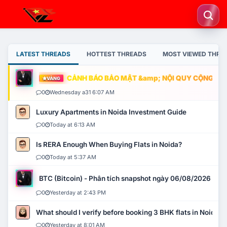
LATEST THREADS
HOTTEST THREADS
MOST VIEWED THRE
CẢNH BÁO BẢO MẬT &amp; NỘI QUY CỘNG ĐỒNG
VÀNG
0
Wednesday a31 6:07 AM
Luxury Apartments in Noida Investment Guide
0
Today at 6:13 AM
Is RERA Enough When Buying Flats in Noida?
0
Today at 5:37 AM
BTC (Bitcoin) - Phân tích snapshot ngày 06/08/2026
0
Yesterday at 2:43 PM
What should I verify before booking 3 BHK flats in Noida?
0
Yesterday at 8:01 AM