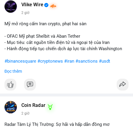
Vlike Wire
2 giờ
Mỹ mở rộng cấm Iran crypto, phạt hai sàn
- OFAC Mỹ phạt Shelbit và Aban Tether
- Mục tiêu: cắt nguồn tiền điện tử và ngoại tệ của Iran
- Hành động tiếp tục chiến dịch áp lực tài chính Washington
#binancesquare
#cryptonews
#iran
#sanctions
#usdt
Đọc thêm
$usdt
#vlikevn
#titanbot
📰 Nguồn: CoinDesk
Coin Radar
2 giờ
Radar Tâm Lý Thị Trường: Sợ hãi và hấp dẫn đồng mơ