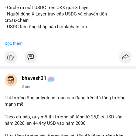
#vlikevn
#titanbot
- Circle ra mắt USDC trên OKX qua X Layer
📰 Nguồn: Decrypt
- Người dùng X Layer truy cập USDC và chuyển tiền
cross‑chain
- USDC lan rộng khắp các blockchain lớn
#binancesquare
#cryptonews
#usdc
#okx
#xlayer
Đọc thêm
$usdc
#vlikevn
#titanbot
📰 Nguồn: Cointelegraph
bhavesh31
3 giờ
Thị trường ống polyolefin toàn cầu đang trên đà tăng trưởng
mạnh mẽ.
Theo dự báo, quy mô thị trường sẽ tăng từ 25,0 tỷ USD vào
năm 2026 lên 44,4 tỷ USD vào năm 2036.