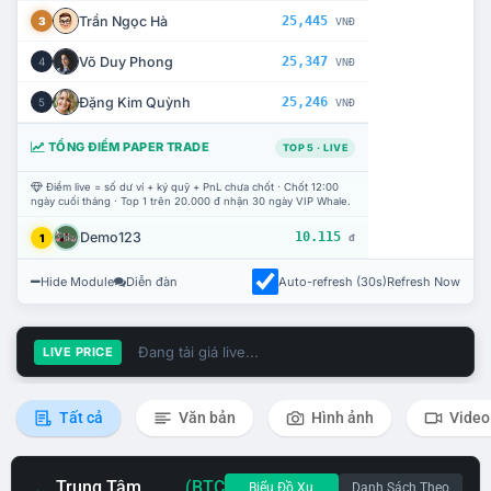
Trần Ngọc Hà
25,445
3
VNĐ
Võ Duy Phong
25,347
4
VNĐ
Đặng Kim Quỳnh
25,246
5
VNĐ
TỔNG ĐIỂM PAPER TRADE
TOP 5 · LIVE
Điểm live = số dư ví + ký quỹ + PnL chưa chốt · Chốt 12:00
ngày cuối tháng · Top 1 trên 20.000 đ nhận 30 ngày VIP Whale.
Demo123
10.115
1
đ
Hide Module
Diễn đàn
Auto-refresh (30s)
Refresh Now
Đang tải giá live...
LIVE PRICE
Tất cả
Văn bản
Hình ảnh
Video
Trung Tâm
(BTC
Biểu Đồ Xu
Danh Sách Theo