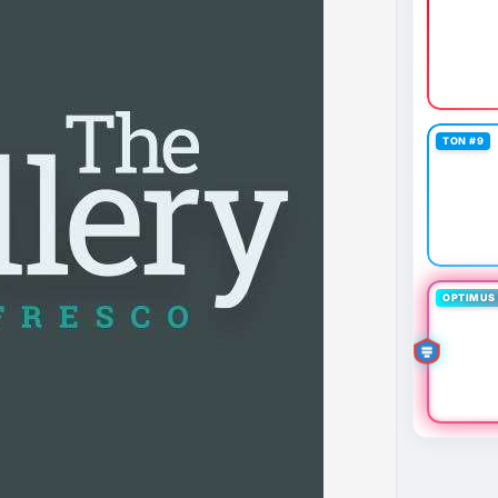
TON #9
OPTIMUS 