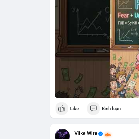
🎥 Xem video trực tiếp tại:
Nguồn: Cú Thông Thái
Like
Bình luận
Vlike Wire