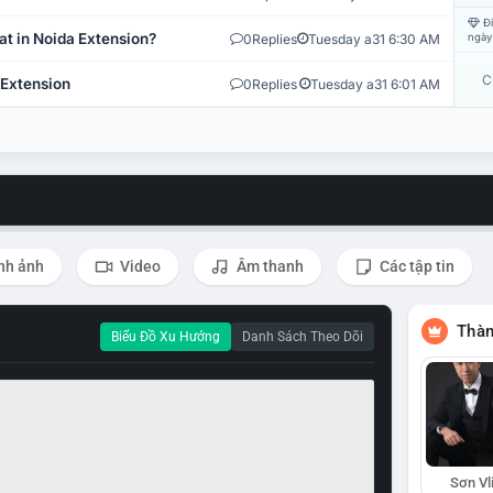
Đi
at in Noida Extension?
0
Replies
Tuesday a31 6:30 AM
ngày
C
 Extension
0
Replies
Tuesday a31 6:01 AM
nh ảnh
Video
Âm thanh
Các tập tin
Thàn
Biểu Đồ Xu Hướng
Danh Sách Theo Dõi
Sơn Vl