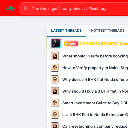
LATEST THREADS
HOTTEST THREADS
CẢNH BÁO BẢO MẬT &amp
VÀNG
What should I verify before booking
How to Verify property in Noida Ste
Why does a 4 BHK flat Noida offer b
Why should I buy a 3 BHK flat in No
Smart Investment Guide to Buy 2 BH
Is a 4 BHK Flat in Noida Extension
Can researching a company reduce