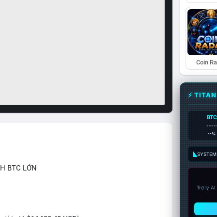
Coin R
⚡ TITA
BTC
----
--%
SYSTEM:
CH BTC LỚN
Trợ lý A