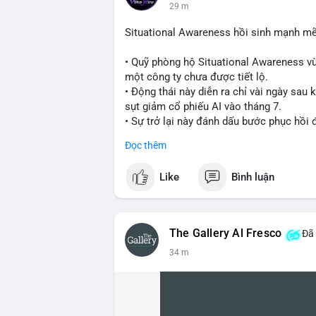
29 m
Situational Awareness hồi sinh mạnh mẽ
• Quỹ phòng hộ Situational Awareness vừ
một công ty chưa được tiết lộ.
• Động thái này diễn ra chỉ vài ngày sau
sụt giảm cổ phiếu AI vào tháng 7.
• Sự trở lại này đánh dấu bước phục hồi
Đọc thêm
#cryptonews
#investment
#situational
Like
Bình luận
$btc $eth
#vlikevn
#titanbot
The Gallery Al Fresco
Đã 
📰 Nguồn: Cointelegraph
34 m