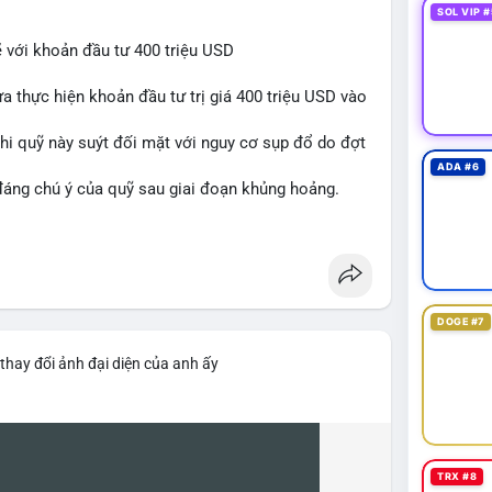
SOL VIP #
 với khoản đầu tư 400 triệu USD
a thực hiện khoản đầu tư trị giá 400 triệu USD vào
 khi quỹ này suýt đối mặt với nguy cơ sụp đổ do đợt
ADA #6
 đáng chú ý của quỹ sau giai đoạn khủng hoảng.
awareness
#financenews
DOGE #7
thay đổi ảnh đại diện của anh ấy
TRX #8