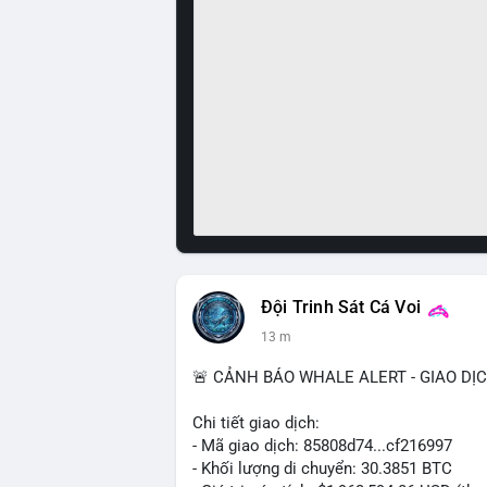
Đội Trinh Sát Cá Voi
13 m
🚨 CẢNH BÁO WHALE ALERT - GIAO DỊ
Chi tiết giao dịch:
- Mã giao dịch: 85808d74...cf216997
- Khối lượng di chuyển: 30.3851 BTC