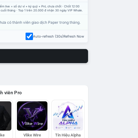
ểm live = số dư ví + ký quỹ + PnL chưa chốt · Chốt 12:00
 cuối tháng · Top 1 trên 20.000 đ nhận 30 ngày VIP Whale.
hưa có thành viên giao dịch Paper trong tháng.
Auto-refresh (30s)
Refresh Now
h viên Pro
ike
Vlike Wire
Tín Hiệu Alpha