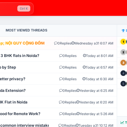
Ctrl K
MOST VIEWED THREADS
1
; NỘI QUY CỘNG ĐỒNG VLIKE.VN: HỆ THỐNG GIÁM SÁT TỰ ĐỘNG V
0
Replies
Wednesday a31 6:07 AM
2
 3 BHK flats in Noida?
0
Replies
Today at 8:01 AM
3
p by Step
0
Replies
Today at 6:57 AM
4
etter privacy?
0
Replies
Today at 6:30 AM
5
ida Extension?
0
Replies
Yesterday at 6:25 AM
K Flat in Noida
0
Replies
Yesterday at 6:20 AM
 Good for Remote Work?
0
Replies
Yesterday at 5:26 AM
T
 common interview mistakes?
0
Replies
Tuesday a31 10:12 AM