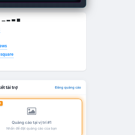
g ▁ ▂ ▃ ▄
t
news
esquare
ết tài trợ
Đăng quảng cáo
1
Quảng cáo tại vị trí #1
Nhấn để đặt quảng cáo của bạn