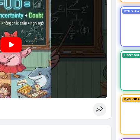
ETH VIP #
USDT VIP
BNB VIP 