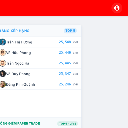
BẢNG XẾP HẠNG
TOP 5
Trần Thị Hương
25,548
VNĐ
À CHẾ TÀI XỬ LÝ VI PHẠM
Võ Hữu Phong
25,446
VNĐ
Trần Ngọc Hà
25,445
VNĐ
Võ Duy Phong
25,347
VNĐ
Đặng Kim Quỳnh
25,246
VNĐ
ỔNG ĐIỂM PAPER TRADE
TOP 5 · LIVE