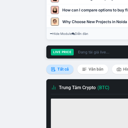
How can I compare options to buy fl
Why Choose New Projects in Noida
Hide Module
Diễn đàn
Đang tải giá live...
LIVE PRICE
Tất cả
Văn bản
Hì
Trung Tâm Crypto
(BTC)