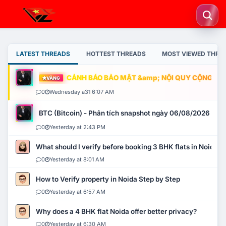
LATEST THREADS
HOTTEST THREADS
MOST VIEWED THRE
CẢNH BÁO BẢO MẬT &amp; NỘI QUY CỘNG ĐỒNG
VÀNG
0
Wednesday a31 6:07 AM
BTC (Bitcoin) - Phân tích snapshot ngày 06/08/2026
0
Yesterday at 2:43 PM
What should I verify before booking 3 BHK flats in Noida?
0
Yesterday at 8:01 AM
How to Verify property in Noida Step by Step
0
Yesterday at 6:57 AM
Why does a 4 BHK flat Noida offer better privacy?
0
Yesterday at 6:30 AM