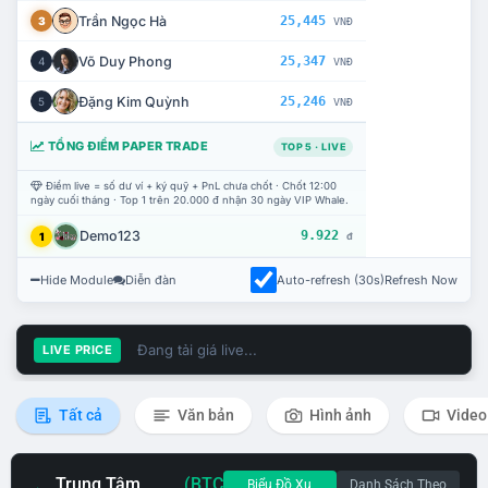
Trần Ngọc Hà
25,445
3
VNĐ
Võ Duy Phong
25,347
4
VNĐ
Đặng Kim Quỳnh
25,246
5
VNĐ
TỔNG ĐIỂM PAPER TRADE
TOP 5 · LIVE
Điểm live = số dư ví + ký quỹ + PnL chưa chốt · Chốt 12:00
ngày cuối tháng · Top 1 trên 20.000 đ nhận 30 ngày VIP Whale.
Demo123
9.922
1
đ
Hide Module
Diễn đàn
Auto-refresh (30s)
Refresh Now
Đang tải giá live...
LIVE PRICE
Tất cả
Văn bản
Hình ảnh
Video
Trung Tâm
(BTC
Biểu Đồ Xu
Danh Sách Theo