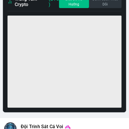
Crypto
)
Hướng
Dõi
Đội Trinh Sát Cá Voi