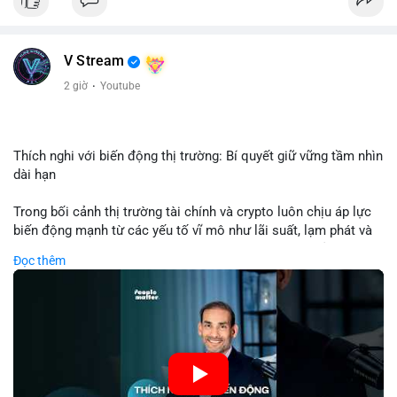
USD được thực hiện trong khung giờ sáng sớm, cho thấy dấu
hiệu của một tổ chức hoặc cá nhân sở hữu lượng tài sản lớn.
Quy mô chuyển động này nằm ở mức trung bình - lớn, không
V Stream
đủ tạo áp lực bán trực tiếp lên thị trường nhưng phản ánh tâm
lý thận trọng của cá voi. Nếu dòng tiền này hướng về ví sàn
2 giờ
·
Youtube
giao dịch, khả năng cao là động thái chuẩn bị thanh khoản
hoặc chốt lời một phần; ngược lại, nếu chuyển sang ví lạnh, đó
là tín hiệu tích lũy dài hạn, củng cố niềm tin vào xu hướng tăng
của BTC.
Thích nghi với biến động thị trường: Bí quyết giữ vững tầm nhìn
dài hạn
Lời khuyên: Nhà đầu tư nhỏ lẻ nên theo dõi thêm 2-3 giao dịch
tương tự trong 24 giờ tới để xác nhận xu hướng. Không nên
Trong bối cảnh thị trường tài chính và crypto luôn chịu áp lực
hành động vội vàng dựa trên một giao dịch đơn lẻ, hãy ưu tiên
biến động mạnh từ các yếu tố vĩ mô như lãi suất, lạm phát và
quản trị rủi ro và giữ kỷ luật với kế hoạch đầu tư đã đề ra.
chính sách tiền tệ, việc duy trì tầm nhìn chiến lược trở thành
Đọc thêm
chìa khóa để đầu tư viên vượt qua giai đoạn không chắc chắn.
#8dot3271btc
#giaodichlon
#vilanh
#tamlycavoi
Thay vì phản ứng cảm xúc với những dao động ngắn hạn, các
#mempoolbtc
nhà đầu tư thành công thường tập trung vào nguyên tắc cơ
bản, phân배 tài sản hợp lý và kiên持 theo kế hoạch đã định.
Điều này không chỉ giúp giảm rủi ro mà còn tạo điều kiện để
tận dụng cơ hội khi thị trường phục hồi.