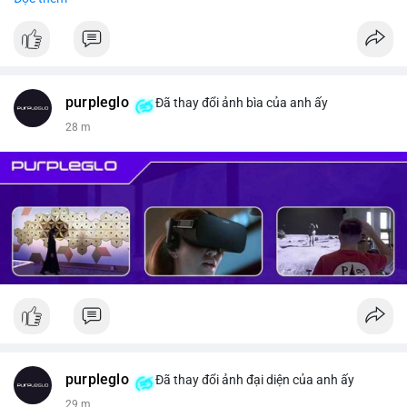
#vlikevn
#titanbot
📰 Nguồn: CoinDesk
purpleglo
Đã thay đổi ảnh bìa của anh ấy
28 m
purpleglo
Đã thay đổi ảnh đại diện của anh ấy
29 m