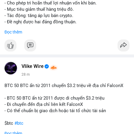
tái cơ cấu danh mục trước phiên giao dịch Âu-Mỹ. Tâm lý thị
- Cho phép trì hoãn thuế lợi nhuận vốn khi bán.
trường có thể dao động nhẹ khi nhà đầu tư nhỏ lẻ theo dõi
- Mục tiêu giảm thuế hàng triệu đô.
động thái này.
- Tác động: tăng áp lực bán crypto.
- Đề nghị được hai đảng đồng thuận.
Lời khuyên cho nhà đầu tư nhỏ lẻ: Theo dõi xác nhận giao dịch
#clarity
#trump
#crypto
#tax
#bloomberg
Đọc thêm
và điểm đến của số BTC này trong 2-4 giờ tới. Nếu dòng tiền
vào sàn, cân nhắc giảm đòn bẩy hoặc chốt lời một phần để
$btc $eth
phòng thủ. Nếu vào ví lạnh, có thể duy trì chiến lược nắm giữ
hiện tại mà không cần hoảng loạn.
#vlikevn
#titanbot
#160btc
#vilanh
#thanhkhoansan
#aplucban
#btcmempool
📰 Nguồn: Cointelegraph
Vlike Wire
28 m
BTC 50 BTC ẩn từ 2011 chuyển $3.2 triệu về địa chỉ FalconX
- BTC 50 BTC ẩn từ 2011 được di chuyển $3.2 triệu
- Đi chuyển đến địa chỉ liên kết FalconX
- Có thể chuẩn bị giao dịch hoặc tái tổ chức tài sản
$btc
#btc
Đọc thêm