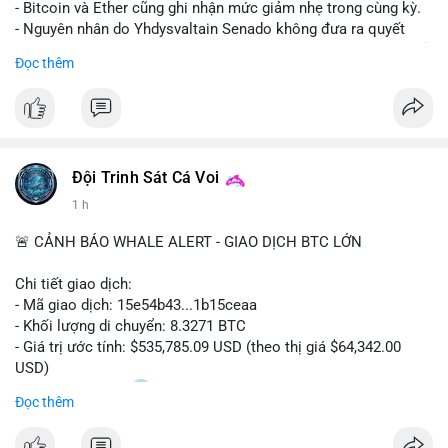
- Bitcoin và Ether cũng ghi nhận mức giảm nhẹ trong cùng kỳ.
- Nguyên nhân do Yhdysvaltain Senado không đưa ra quyết
định về luật Clarity Act (luật cấu trúc thị trường) trước khi nghỉ
Đọc thêm
hè, đẩy việc thảo luận sang tháng 9.
- Việc trì hoãn pháp lý làm tăng sự không chắc chắn quanh
XRP và Ripple, ảnh hưởng đến tâm lý nhà đầu tư.
#binancesquare
#cryptonews
#xrp
#btc
#eth
#clarityact
#ripple
Đội Trinh Sát Cá Voi
1 h
$xrp $btc $eth
🚨 CẢNH BÁO WHALE ALERT - GIAO DỊCH BTC LỚN
#vlikevn
#titanbot
Chi tiết giao dịch:
📰 Nguồn: CoinDesk
- Mã giao dịch: 15e54b43...1b15ceaa
- Khối lượng di chuyển: 8.3271 BTC
- Giá trị ước tính: $535,785.09 USD (theo thị giá $64,342.00
USD)
- Thời gian: 04:20
0 2026-08-07 UTC
Đọc thêm
Nhận định phân tích: Giao dịch 8.3271 BTC trị giá hơn nửa triệu