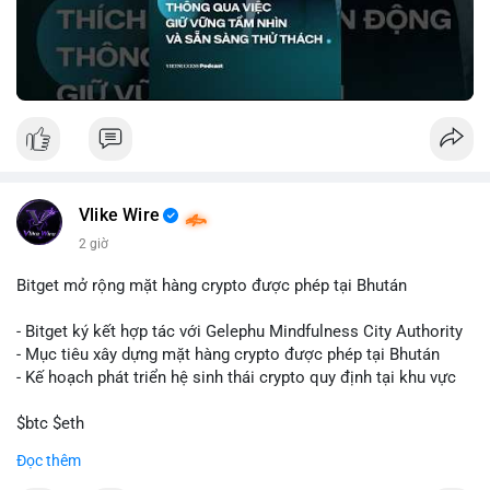
🎥 Xem video trực tiếp tại:
Nguồn: VIETSUCCESS
Vlike Wire
2 giờ
Bitget mở rộng mặt hàng crypto được phép tại Bhután
- Bitget ký kết hợp tác với Gelephu Mindfulness City Authority
- Mục tiêu xây dựng mặt hàng crypto được phép tại Bhután
- Kế hoạch phát triển hệ sinh thái crypto quy định tại khu vực
$btc $eth
Đọc thêm
#vlikevn
#titanbot