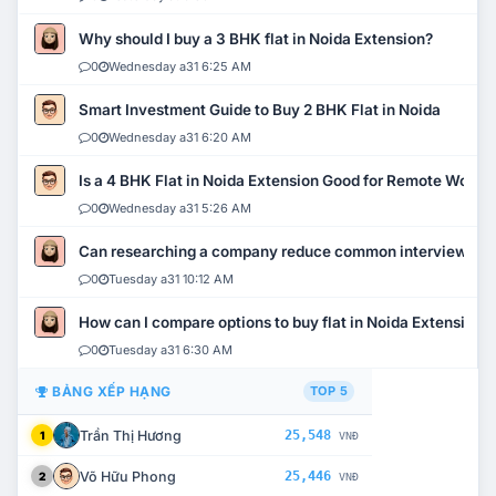
Why should I buy a 3 BHK flat in Noida Extension?
0
Wednesday a31 6:25 AM
Smart Investment Guide to Buy 2 BHK Flat in Noida
0
Wednesday a31 6:20 AM
Is a 4 BHK Flat in Noida Extension Good for Remote Work?
0
Wednesday a31 5:26 AM
Can researching a company reduce common interview mi
0
Tuesday a31 10:12 AM
How can I compare options to buy flat in Noida Extension?
0
Tuesday a31 6:30 AM
BẢNG XẾP HẠNG
TOP 5
Trần Thị Hương
25,548
1
VNĐ
Võ Hữu Phong
25,446
2
VNĐ