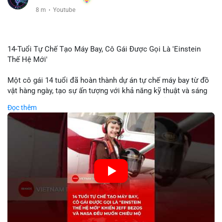
8 m
·
Youtube
14-Tuổi Tự Chế Tạo Máy Bay, Cô Gái Được Gọi Là 'Einstein
Thế Hệ Mới'
Một cô gái 14 tuổi đã hoàn thành dự án tự chế máy bay từ đồ
vật hàng ngày, tạo sự ấn tượng với khả năng kỹ thuật và sáng
tạo. Video do kênh KIEN THUC KINH TE đăng tải ghi lại quá
Đọc thêm
trình cô girl thiết kế, sản xuất và thử nghiệm máy bay, được
nhiều người so sánh với trí tuệ của Einstein. Thành tựu này
không chỉ thể hiện khả năng học tập nhanh chóng mà còn thể
hiện tiềm năng của thế hệ trẻ trong lĩnh vực công nghệ. Mặc dù
chưa liên quan trực tiếp đến tài chính hoặc crypto, sự phát
triển của công nghệ mới thường tạo cơ hội đầu tư hoặc ứng
dụng trong các lĩnh vực số hóa.
🎥 Xem video trực tiếp tại:
Nguồn: KIEN THUC KINH TE