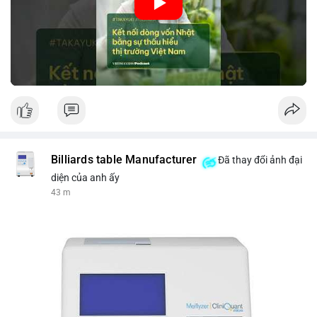
nhập khẩu từ Nhật Bản. Bài cũng nhấn mạnh vai trò của thông
tin thị trường chính xác trong việc giảm rủi ro khi kết nối các
thị trường khác nhau.
🎥 Xem video trực tiếp tại:
Nguồn: VIETSUCCESS
Billiards table Manufacturer
Đã thay đổi ảnh đại
diện của anh ấy
43 m