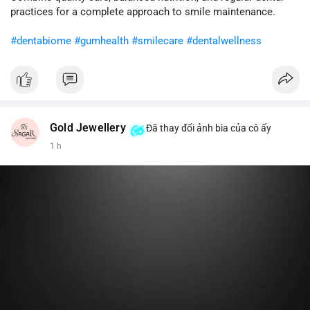
cân nhắc giảm tỷ trọng đòn bẩy và chờ xu hướng rõ ràng trước
practices for a complete approach to smile maintenance.
khi gia tăng vị thế.
#dentabiome
#gumhealth
#smilecare
#dentalwellness
#8dot0316btc
#chuyenlensan
#aplucbannganhan
#btcmempool
#516kusd
Gold Jewellery
Đã thay đổi ảnh bìa của cô ấy
1 h