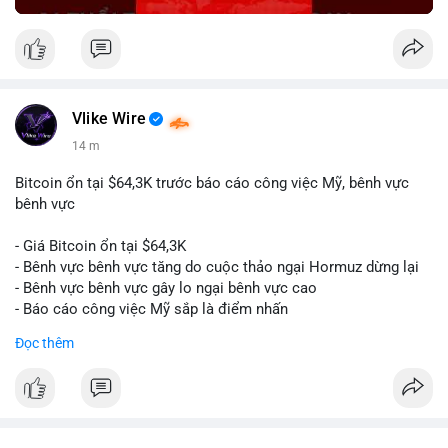
Vlike Wire
14 m
Bitcoin ổn tại $64,3K trước báo cáo công việc Mỹ, bênh vực
bênh vực
- Giá Bitcoin ổn tại $64,3K
- Bênh vực bênh vực tăng do cuộc thảo ngại Hormuz dừng lại
- Bênh vực bênh vực gây lo ngại bênh vực cao
- Báo cáo công việc Mỹ sắp là điểm nhấn
Đọc thêm
$btc
#btc
#vlikevn
#titanbot
📰 Nguồn: CoinDesk