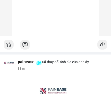
painease
Đã thay đổi ảnh bìa của anh ấy
38 m