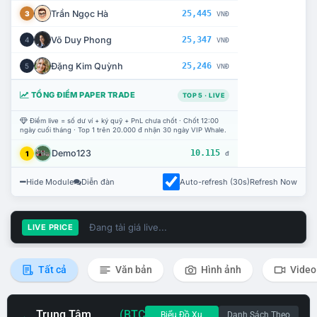
Trần Ngọc Hà
25,445
3
VNĐ
Võ Duy Phong
25,347
4
VNĐ
Đặng Kim Quỳnh
25,246
5
VNĐ
TỔNG ĐIỂM PAPER TRADE
TOP 5 · LIVE
Điểm live = số dư ví + ký quỹ + PnL chưa chốt · Chốt 12:00
ngày cuối tháng · Top 1 trên 20.000 đ nhận 30 ngày VIP Whale.
Demo123
10.115
1
đ
Hide Module
Diễn đàn
Auto-refresh (30s)
Refresh Now
Đang tải giá live...
LIVE PRICE
Tất cả
Văn bản
Hình ảnh
Video
Trung Tâm
(BTC
Biểu Đồ Xu
Danh Sách Theo