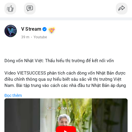
V Stream
39 m
·
Youtube
Dòng vốn Nhật Việt: Thấu hiểu thị trường để kết nối vốn
Video VIETSUCCESS phân tích cách dòng vốn Nhật Bản được
điều chỉnh thông qua sự hiểu biết sâu sắc về thị trường Việt
Nam. Bài tập trung vào cách các nhà đầu tư Nhật Bản áp dụng
chiến lược đầu tư phù hợp với điều kiện kinh tế địa phương, từ
Đọc thêm
đầu tư trực tiếp vào doanh nghiệp đến việc giao dịch tài chính.
Kết nối này không chỉ tạo cơ hội tăng trưởng cho Việt Nam mà
còn tạo ra động lực cho thị trường crypto địa phương khi các
nhà đầu tư đa quốc gia tìm kiếm cơ hội đa dạng. Các yếu tố
như chính sách tài chính Việt Nam, xu hướng đầu tư ESG, và
ổn định thị trường sẽ ảnh hưởng trực tiếp đến lưu lượng vốn