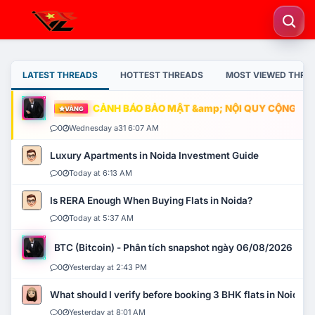
LATEST THREADS
HOTTEST THREADS
MOST VIEWED THRE
CẢNH BÁO BẢO MẬT &amp; NỘI QUY CỘNG ĐỒNG
VÀNG
0
Wednesday a31 6:07 AM
Luxury Apartments in Noida Investment Guide
0
Today at 6:13 AM
Is RERA Enough When Buying Flats in Noida?
0
Today at 5:37 AM
BTC (Bitcoin) - Phân tích snapshot ngày 06/08/2026
0
Yesterday at 2:43 PM
What should I verify before booking 3 BHK flats in Noida?
0
Yesterday at 8:01 AM