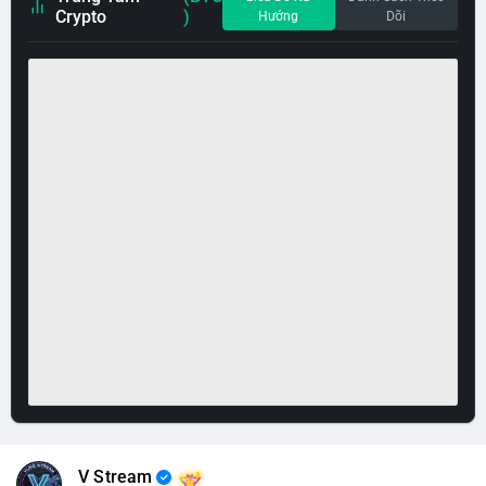
Crypto
)
Hướng
Dõi
V Stream