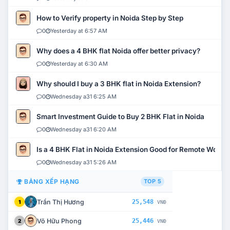
How to Verify property in Noida Step by Step
0
Yesterday at 6:57 AM
Why does a 4 BHK flat Noida offer better privacy?
0
Yesterday at 6:30 AM
Why should I buy a 3 BHK flat in Noida Extension?
0
Wednesday a31 6:25 AM
Smart Investment Guide to Buy 2 BHK Flat in Noida
0
Wednesday a31 6:20 AM
Is a 4 BHK Flat in Noida Extension Good for Remote Work?
0
Wednesday a31 5:26 AM
BẢNG XẾP HẠNG
TOP 5
Trần Thị Hương
25,548
1
VNĐ
Võ Hữu Phong
25,446
2
VNĐ