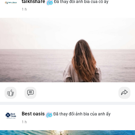
talknshare
Đã thay đổi ảnh bìa của cô ấy
1 h
Best oasis
Đã thay đổi ảnh bìa của anh ấy
1 h